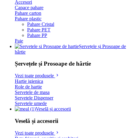
Accesori
Capace pahare
Pahare carton
Pahare plastic
Pahare Cristal
Pahare PET
Pahare PP
Paie
Șervețele și Prosoape de
hârtie
Șervețele și Prosoape de hârtie
Vezi toate produsele
Hartie igienica
Role de hartie
Servetele de masa
Servetele Dispenser
Servetele umede
Veselă și accesorii
Veselă și accesorii
Vezi toate produsele