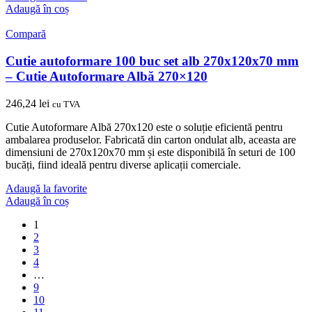
Adaugă în coș
Compară
Cutie autoformare 100 buc set alb 270x120x70 mm
– Cutie Autoformare Albă 270×120
246,24
lei
cu TVA
Cutie Autoformare Albă 270x120 este o soluție eficientă pentru
ambalarea produselor. Fabricată din carton ondulat alb, aceasta are
dimensiuni de 270x120x70 mm și este disponibilă în seturi de 100
bucăți, fiind ideală pentru diverse aplicații comerciale.
Adaugă la favorite
Adaugă în coș
1
2
3
4
…
9
10