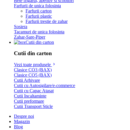
Bete frigarui, aperitiv si scobitori
Farfurii de unica folosinta
Farfurii carton
Farfurii plastic
Farfurii trestie de zahar
Sosiera
Tacamuri de unica folosinta
Zahar-Sare-Piper
Cutii din carton
Cutii din carton
Vezi toate produsele
Clasice CO3 (BAX)
Clasice CO5 (BAX)
Cutii Arhivare
Cutii cu Autosigilare/e-commerce
Cutii cu Capac Atasat
Cutii Incaltaminte
Cutii preformare
Cutii Transport Sticle
Despre noi
Magazin
Blog