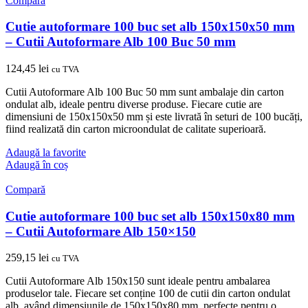
Compară
Cutie autoformare 100 buc set alb 150x150x50 mm
– Cutii Autoformare Alb 100 Buc 50 mm
124,45
lei
cu TVA
Cutii Autoformare Alb 100 Buc 50 mm sunt ambalaje din carton
ondulat alb, ideale pentru diverse produse. Fiecare cutie are
dimensiuni de 150x150x50 mm și este livrată în seturi de 100 bucăți,
fiind realizată din carton microondulat de calitate superioară.
Adaugă la favorite
Adaugă în coș
Compară
Cutie autoformare 100 buc set alb 150x150x80 mm
– Cutii Autoformare Alb 150×150
259,15
lei
cu TVA
Cutii Autoformare Alb 150x150 sunt ideale pentru ambalarea
produselor tale. Fiecare set conține 100 de cutii din carton ondulat
alb, având dimensiunile de 150x150x80 mm, perfecte pentru o