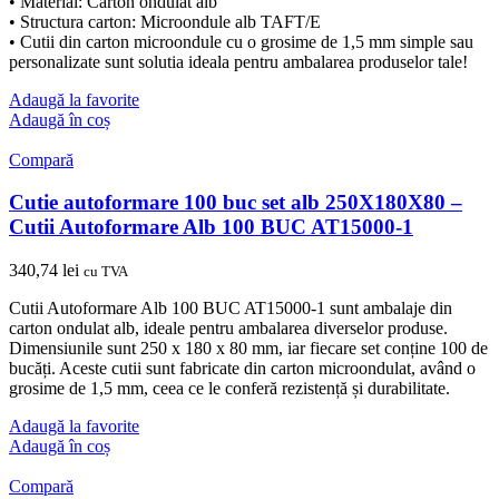
• Material: Carton ondulat alb
• Structura carton: Microondule alb TAFT/E
• Cutii din carton microondule cu o grosime de 1,5 mm simple sau
personalizate sunt solutia ideala pentru ambalarea produselor tale!
Adaugă la favorite
Adaugă în coș
Compară
Cutie autoformare 100 buc set alb 250X180X80 –
Cutii Autoformare Alb 100 BUC AT15000-1
340,74
lei
cu TVA
Cutii Autoformare Alb 100 BUC AT15000-1 sunt ambalaje din
carton ondulat alb, ideale pentru ambalarea diverselor produse.
Dimensiunile sunt 250 x 180 x 80 mm, iar fiecare set conține 100 de
bucăți. Aceste cutii sunt fabricate din carton microondulat, având o
grosime de 1,5 mm, ceea ce le conferă rezistență și durabilitate.
Adaugă la favorite
Adaugă în coș
Compară