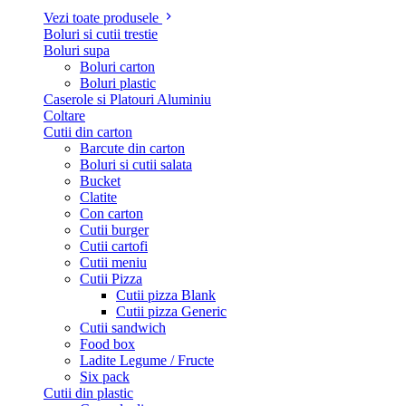
Vezi toate produsele
Boluri si cutii trestie
Boluri supa
Boluri carton
Boluri plastic
Caserole si Platouri Aluminiu
Coltare
Cutii din carton
Barcute din carton
Boluri si cutii salata
Bucket
Clatite
Con carton
Cutii burger
Cutii cartofi
Cutii meniu
Cutii Pizza
Cutii pizza Blank
Cutii pizza Generic
Cutii sandwich
Food box
Ladite Legume / Fructe
Six pack
Cutii din plastic