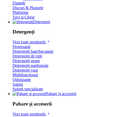
Dantele
Discuri & Plansete
Platforme
Tavi si Chese
Detergenți
Detergenți
Vezi toate produsele
Degresanti
Detergenți baie/bucatarie
Detergenți de rufe
Detergenți geam
Detergenți pardoseala
Detergenți vase
Multifunctional
Odorizante
Sapun
Soluții specializate
Pahare și accesorii
Pahare și accesorii
Vezi toate produsele