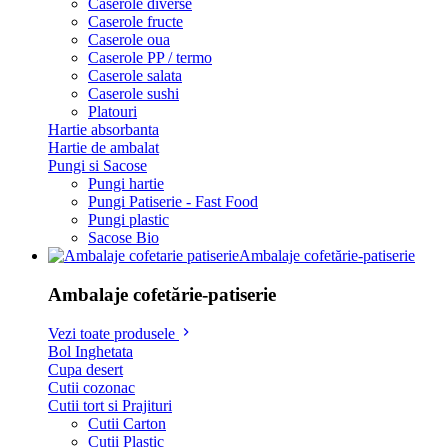
Caserole diverse
Caserole fructe
Caserole oua
Caserole PP / termo
Caserole salata
Caserole sushi
Platouri
Hartie absorbanta
Hartie de ambalat
Pungi si Sacose
Pungi hartie
Pungi Patiserie - Fast Food
Pungi plastic
Sacose Bio
Ambalaje cofetărie-patiserie
Ambalaje cofetărie-patiserie
Vezi toate produsele
Bol Inghetata
Cupa desert
Cutii cozonac
Cutii tort si Prajituri
Cutii Carton
Cutii Plastic