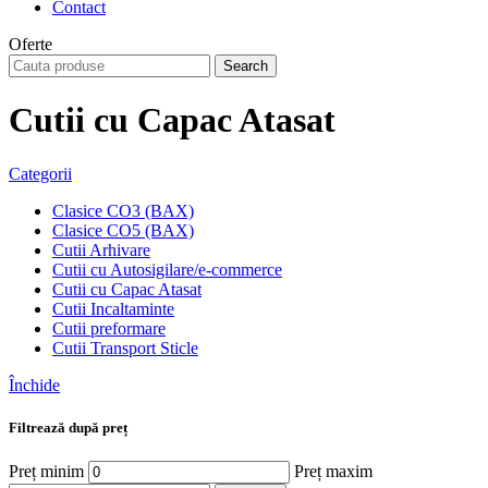
Contact
Oferte
Search
Cutii cu Capac Atasat
Categorii
Clasice CO3 (BAX)
Clasice CO5 (BAX)
Cutii Arhivare
Cutii cu Autosigilare/e-commerce
Cutii cu Capac Atasat
Cutii Incaltaminte
Cutii preformare
Cutii Transport Sticle
Închide
Filtrează după preț
Preț minim
Preț maxim