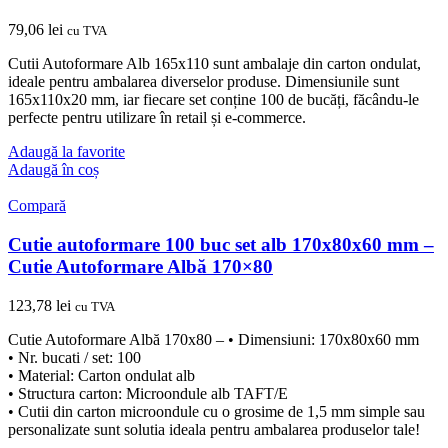
79,06
lei
cu TVA
Cutii Autoformare Alb 165x110 sunt ambalaje din carton ondulat,
ideale pentru ambalarea diverselor produse. Dimensiunile sunt
165x110x20 mm, iar fiecare set conține 100 de bucăți, făcându-le
perfecte pentru utilizare în retail și e-commerce.
Adaugă la favorite
Adaugă în coș
Compară
Cutie autoformare 100 buc set alb 170x80x60 mm –
Cutie Autoformare Albă 170×80
123,78
lei
cu TVA
Cutie Autoformare Albă 170x80 – • Dimensiuni: 170x80x60 mm
• Nr. bucati / set: 100
• Material: Carton ondulat alb
• Structura carton: Microondule alb TAFT/E
• Cutii din carton microondule cu o grosime de 1,5 mm simple sau
personalizate sunt solutia ideala pentru ambalarea produselor tale!