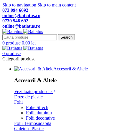
Skip to navigation
Skip to main content
073 094 6692
online@batiatus.ro
0730 946 692
online@batiatus.ro
Search
0
produse
0,00
lei
0
produse
Categorii produse
Accesorii & Altele
Accesorii & Altele
Vezi toate produsele
Doze de plastic
Folii
Folie Strech
Folii aluminiu
Folii decorative
Folii Termosudabila
Galetuse Plastic