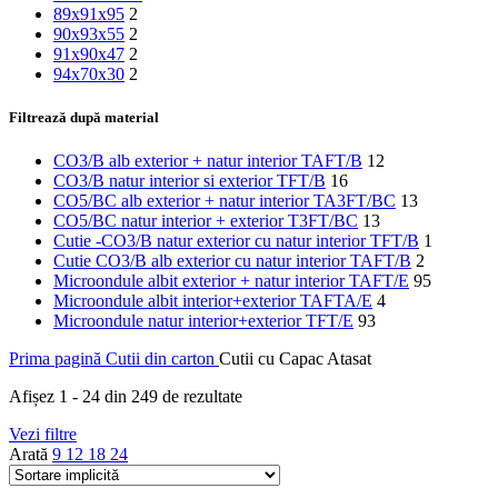
89x91x95
2
90x93x55
2
91x90x47
2
94x70x30
2
Filtrează după material
CO3/B alb exterior + natur interior TAFT/B
12
CO3/B natur interior si exterior TFT/B
16
CO5/BC alb exterior + natur interior TA3FT/BC
13
CO5/BC natur interior + exterior T3FT/BC
13
Cutie -CO3/B natur exterior cu natur interior TFT/B
1
Cutie CO3/B alb exterior cu natur interior TAFT/B
2
Microondule albit exterior + natur interior TAFT/E
95
Microondule albit interior+exterior TAFTA/E
4
Microondule natur interior+exterior TFT/E
93
Prima pagină
Cutii din carton
Cutii cu Capac Atasat
Afișez 1 - 24 din 249 de rezultate
Vezi filtre
Arată
9
12
18
24