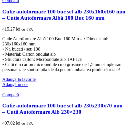
Compară
Cutie autoformare 100 buc set alb 230x160x160 mm
– Cutie Autoformare Albă 100 Buc 160 mm
415,27
lei
cu TVA
Cutie Autoformare Albă 100 Buc 160 Mm – • Dimensiuni:
230x160x160 mm
• Nr. bucati / set: 100
• Material: Carton ondulat alb
• Structura carton: Microondule alb TAFT/E
• Cutii din carton microondule cu o grosime de 1,5 mm simple sau
personalizate sunt solutia ideala pentru ambalarea produselor tale!
Adaugă la favorite
Adaugă în coș
Compară
Cutie autoformare 100 buc set alb 230x230x70 mm
– Cutii Autoformare Alb 230×230
407,02
lei
cu TVA