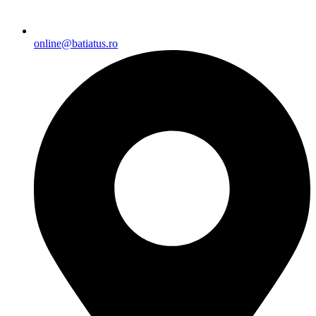
online@batiatus.ro