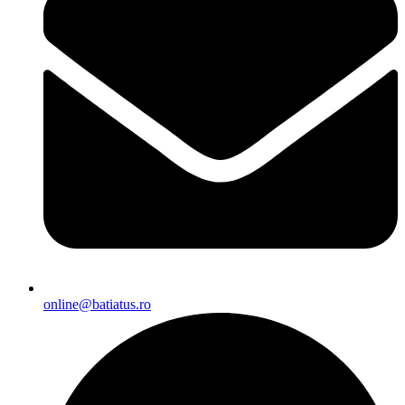
online@batiatus.ro