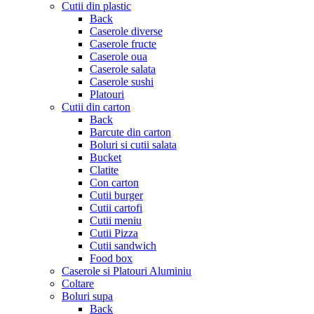
Cutii din plastic
Back
Caserole diverse
Caserole fructe
Caserole oua
Caserole salata
Caserole sushi
Platouri
Cutii din carton
Back
Barcute din carton
Boluri si cutii salata
Bucket
Clatite
Con carton
Cutii burger
Cutii cartofi
Cutii meniu
Cutii Pizza
Cutii sandwich
Food box
Caserole si Platouri Aluminiu
Coltare
Boluri supa
Back