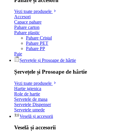
Pahare și accesorii
Vezi toate produsele
Accesori
Capace pahare
Pahare carton
Pahare plastic
Pahare Cristal
Pahare PET
Pahare PP
Paie
Șervețele și Prosoape de hârtie
Șervețele și Prosoape de hârtie
Vezi toate produsele
Hartie igienica
Role de hartie
Servetele de masa
Servetele Dispenser
Servetele umede
Veselă și accesorii
Veselă și accesorii