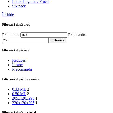
Ladite Legume / Fructe
Six pack
Închide
Filtrează după preț
Preț minim
Preț maxim
Filtrează
Filtrează după stoc
Reduceri
În stoc
Precomandă
Filtrează după dimensiune
0.33 ML
2
0.50 ML
2
205x120x295
1
220x120x295
1
Filtrează după material