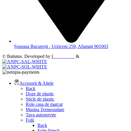
Șoseaua București - Urziceni 259, Afumați 901003
© Batiatus. Developed by
I
MCreative
&
WEBC
Accesorii & Altele
Back
Doze de plastic
Sticle de plastic
Role casa de marcat
Masina Termosudare
Tava autoservire
Folii
Back
Folie Strech