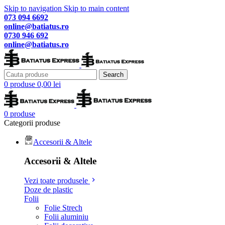
Skip to navigation
Skip to main content
073 094 6692
online@batiatus.ro
0730 946 692
online@batiatus.ro
Search
0
produse
0,00
lei
0
produse
Categorii produse
Accesorii & Altele
Accesorii & Altele
Vezi toate produsele
Doze de plastic
Folii
Folie Strech
Folii aluminiu