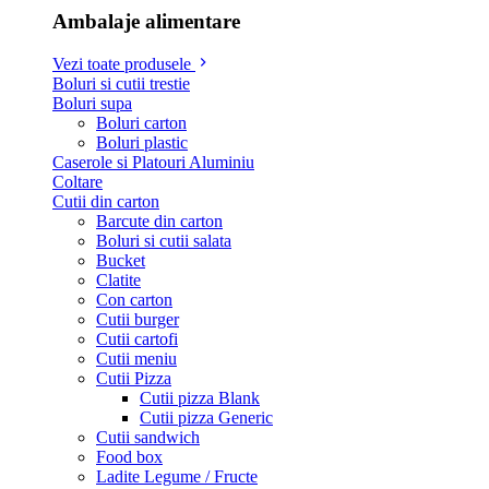
Ambalaje alimentare
Vezi toate produsele
Boluri si cutii trestie
Boluri supa
Boluri carton
Boluri plastic
Caserole si Platouri Aluminiu
Coltare
Cutii din carton
Barcute din carton
Boluri si cutii salata
Bucket
Clatite
Con carton
Cutii burger
Cutii cartofi
Cutii meniu
Cutii Pizza
Cutii pizza Blank
Cutii pizza Generic
Cutii sandwich
Food box
Ladite Legume / Fructe