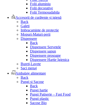
Folii aluminiu
Folii decorative
Folii Termosudabila
Accesorii de curățenie și igienă
Back
Galeti
Imbracaminte de protectie
Mopuri-Maturi-perii
Dispensere
Back
Dispensere Servetele
Dispensere sapun
Dispensere prosoape
Dispensere Hartie Igienica
Bureti,Lavete
Saci menaj
Ambalaje alimentare
Back
Pungi si Sacose
Back
Pungi hartie
Pungi Patiserie – Fast Food
Pungi plastic
Sacose Bio