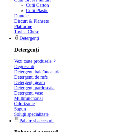
Cutii Carton
Cutii Plastic
Dantele
Discuri & Plansete
Platforme
Tavi si Chese
Detergenți
Detergenți
Vezi toate produsele
Degresanti
Detergenți baie/bucatarie
Detergenți de rufe
Detergenți geam
Detergenți pardoseala
Detergenți vase
Multifunctional
Odorizante
Sapun
Soluții specializate
Pahare și accesorii