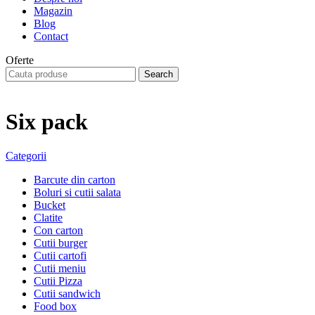
Magazin
Blog
Contact
Oferte
Search
Six pack
Categorii
Barcute din carton
Boluri si cutii salata
Bucket
Clatite
Con carton
Cutii burger
Cutii cartofi
Cutii meniu
Cutii Pizza
Cutii sandwich
Food box