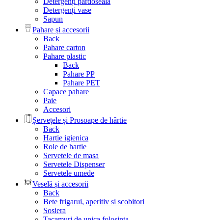
Detergenți pardoseala
Detergenți vase
Sapun
Pahare și accesorii
Back
Pahare carton
Pahare plastic
Back
Pahare PP
Pahare PET
Capace pahare
Paie
Accesori
Șervețele și Prosoape de hârtie
Back
Hartie igienica
Role de hartie
Servetele de masa
Servetele Dispenser
Servetele umede
Veselă și accesorii
Back
Bete frigarui, aperitiv si scobitori
Sosiera
Tacamuri de unica folosinta