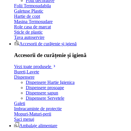
Folii decorative
Folii Termosudabila
Galetuse Plastic
Hartie de copt
Masina Termosudare
Role casa de marcat
Sticle de plastic
Tava autoservire
Accesorii de curățenie și igienă
Accesorii de curățenie și igienă
Vezi toate produsele
Bureti,Lavete
Dispensere
Dispensere Hartie Igienica
Dispensere prosoape
Dispensere sapun
Dispensere Servetele
Galeti
Imbracaminte de protectie
Mopuri-Maturi-perii
Saci menaj
Ambalaje alimentare