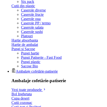
Six pack
Cutii din plastic
Caserole diverse
Caserole fructe
Caserole oua
Caserole PP / termo
Caserole salata
Caserole sushi
Platouri
Hartie absorbanta
Hartie de ambalat
Pungi si Sacose
Pungi hartie
Pungi Patiserie - Fast Food
Pungi plastic
Sacose Bio
Ambalaje cofetărie-patiserie
Ambalaje cofetărie-patiserie
Vezi toate produsele
Bol Inghetata
Cupa desert
Cutii cozonac
Cutii tort si Prajituri