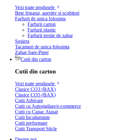
Vezi toate produsele
Bete frigarui, aperitiv si scobitori
Farfurii de unica folosinta
Farfurii carton
Farfurii plastic
Farfurii trestie de zahar
Sosiera
Tacamuri de unica folosinta
Zahar-Sare-Piper
Cutii din carton
Cutii din carton
Vezi toate produsele
Clasice CO3 (BAX)
Clasice CO5 (BAX)
Cutii Arhivare
Cutii cu Autosigilare/e-commerce
Cutii cu Capac Atasat
Cutii Incaltaminte
Cutii preformare
Cutii Transport Sticle
Despre noi