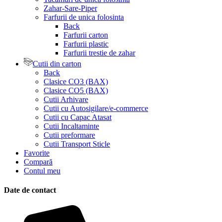
Zahar-Sare-Piper
Farfurii de unica folosinta
Back
Farfurii carton
Farfurii plastic
Farfurii trestie de zahar
Cutii din carton
Back
Clasice CO3 (BAX)
Clasice CO5 (BAX)
Cutii Arhivare
Cutii cu Autosigilare/e-commerce
Cutii cu Capac Atasat
Cutii Incaltaminte
Cutii preformare
Cutii Transport Sticle
Favorite
Compară
Contul meu
Date de contact