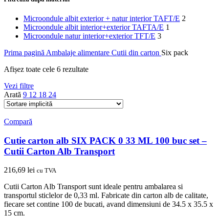
Microondule albit exterior + natur interior TAFT/E
2
Microondule albit interior+exterior TAFTA/E
1
Microondule natur interior+exterior TFT/E
3
Prima pagină
Ambalaje alimentare
Cutii din carton
Six pack
Afișez toate cele 6 rezultate
Vezi filtre
Arată
9
12
18
24
Compară
Cutie carton alb SIX PACK 0 33 ML 100 buc set –
Cutii Carton Alb Transport
216,69
lei
cu TVA
Cutii Carton Alb Transport sunt ideale pentru ambalarea si
transportul sticlelor de 0,33 ml. Fabricate din carton alb de calitate,
fiecare set contine 100 de bucati, avand dimensiuni de 34.5 x 35.5 x
15 cm.