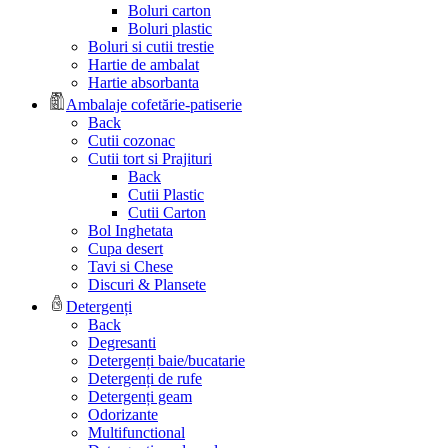
Boluri carton
Boluri plastic
Boluri si cutii trestie
Hartie de ambalat
Hartie absorbanta
Ambalaje cofetărie-patiserie
Back
Cutii cozonac
Cutii tort si Prajituri
Back
Cutii Plastic
Cutii Carton
Bol Inghetata
Cupa desert
Tavi si Chese
Discuri & Plansete
Detergenți
Back
Degresanti
Detergenți baie/bucatarie
Detergenți de rufe
Detergenți geam
Odorizante
Multifunctional