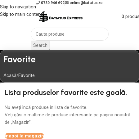
0730 946 692
online@batiatus.ro
Skip to navigation
Skip to main content
0
produ
Search
Favorite
Acasă
Favorite
Lista produselor favorite este goală.
Nu aveți încă produse în lista de favorite.
Veți găsi o mulțime de produse interesante pe pagina noastră
de „Magazin”.
Înapoi la magazin