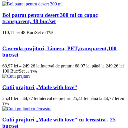
Bol patrat pentru desert 300 ml cu capac
transparent, 48 buc/set
110,11
lei
48 Buc/Set
cu TVA
Caserola prajituri, Limera, PET,transparent,100
buc/set
68,97
lei
–
249,26
lei
Interval de prețuri: 68,97 lei până la 249,26 lei
100 Buc/Set
cu TVA
Cutii prajturi „Made with love”
25,41
lei
–
44,77
lei
Interval de prețuri: 25,41 lei până la 44,77 lei
cu
TVA
Cutii prajturi „Made with love” cu fereastra , 25
buc/set