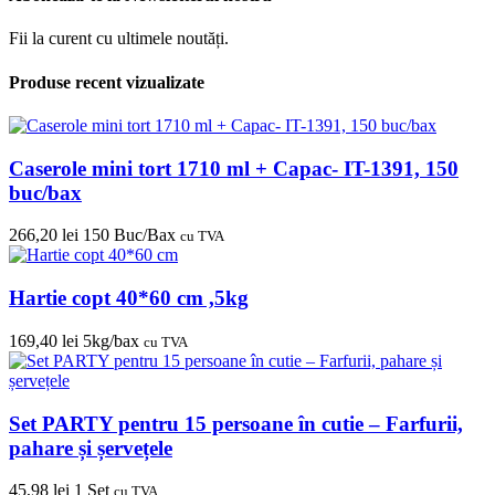
Fii la curent cu ultimele noutăți.
Produse recent vizualizate
Caserole mini tort 1710 ml + Capac- IT-1391, 150
buc/bax
266,20
lei
150 Buc/Bax
cu TVA
Hartie copt 40*60 cm ,5kg
169,40
lei
5kg/bax
cu TVA
Set PARTY pentru 15 persoane în cutie – Farfurii,
pahare și șervețele
45,98
lei
1 Set
cu TVA