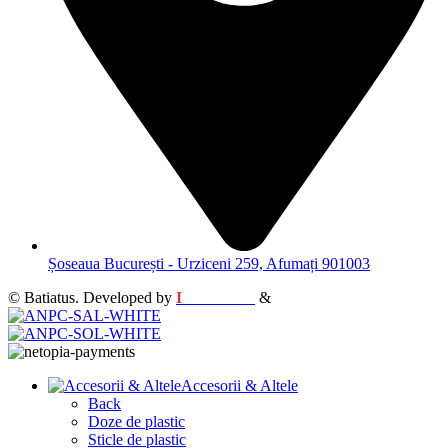
Șoseaua București - Urziceni 259, Afumați 901003
© Batiatus. Developed by
I
MCreative
&
WEBC
Accesorii & Altele
Back
Doze de plastic
Sticle de plastic