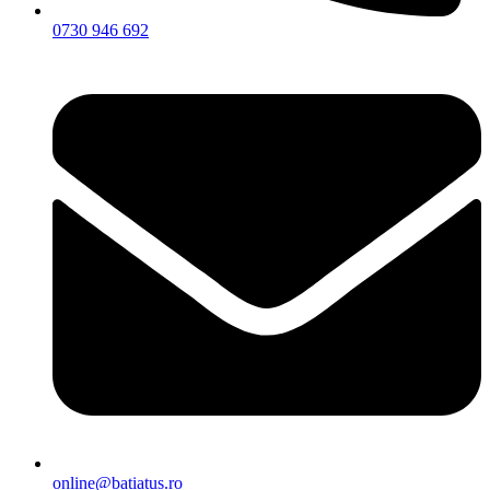
0730 946 692
online@batiatus.ro