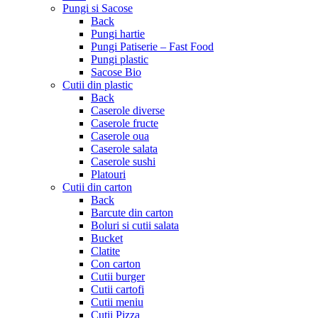
Pungi si Sacose
Back
Pungi hartie
Pungi Patiserie – Fast Food
Pungi plastic
Sacose Bio
Cutii din plastic
Back
Caserole diverse
Caserole fructe
Caserole oua
Caserole salata
Caserole sushi
Platouri
Cutii din carton
Back
Barcute din carton
Boluri si cutii salata
Bucket
Clatite
Con carton
Cutii burger
Cutii cartofi
Cutii meniu
Cutii Pizza