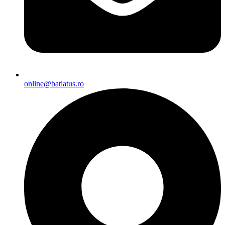
online@batiatus.ro