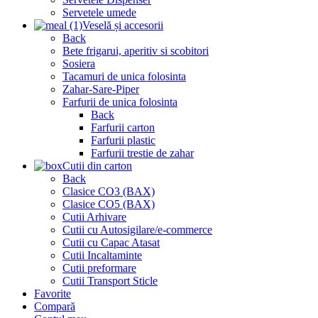
Servetele umede
Veselă și accesorii
Back
Bete frigarui, aperitiv si scobitori
Sosiera
Tacamuri de unica folosinta
Zahar-Sare-Piper
Farfurii de unica folosinta
Back
Farfurii carton
Farfurii plastic
Farfurii trestie de zahar
Cutii din carton
Back
Clasice CO3 (BAX)
Clasice CO5 (BAX)
Cutii Arhivare
Cutii cu Autosigilare/e-commerce
Cutii cu Capac Atasat
Cutii Incaltaminte
Cutii preformare
Cutii Transport Sticle
Favorite
Compară