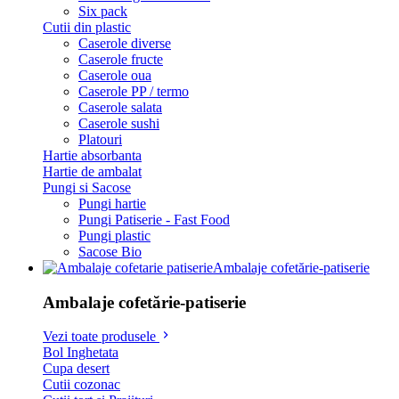
Six pack
Cutii din plastic
Caserole diverse
Caserole fructe
Caserole oua
Caserole PP / termo
Caserole salata
Caserole sushi
Platouri
Hartie absorbanta
Hartie de ambalat
Pungi si Sacose
Pungi hartie
Pungi Patiserie - Fast Food
Pungi plastic
Sacose Bio
Ambalaje cofetărie-patiserie
Ambalaje cofetărie-patiserie
Vezi toate produsele
Bol Inghetata
Cupa desert
Cutii cozonac