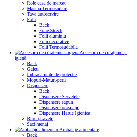
Role casa de marcat
Masina Termosudare
Tava autoservire
Folii
Back
Folie Strech
Folii aluminiu
Folii decorative
Folii Termosudabila
Accesorii de curățenie și
igienă
Back
Galeti
Imbracaminte de protectie
Mopuri-Maturi-perii
Dispensere
Back
Dispensere Servetele
Dispensere sapun
Dispensere prosoape
Dispensere Hartie Igienica
Bureti,Lavete
Saci menaj
Ambalaje alimentare
Back