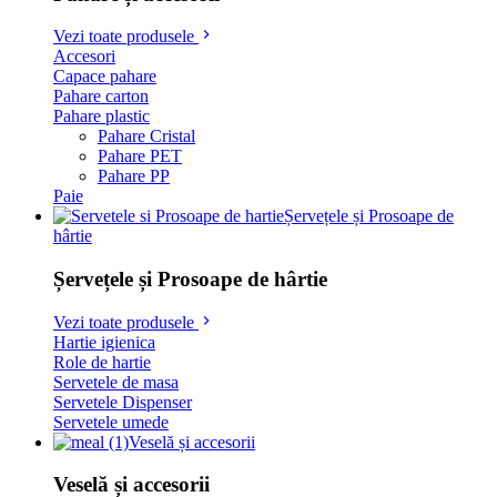
Vezi toate produsele
Accesori
Capace pahare
Pahare carton
Pahare plastic
Pahare Cristal
Pahare PET
Pahare PP
Paie
Șervețele și Prosoape de
hârtie
Șervețele și Prosoape de hârtie
Vezi toate produsele
Hartie igienica
Role de hartie
Servetele de masa
Servetele Dispenser
Servetele umede
Veselă și accesorii
Veselă și accesorii