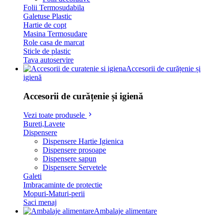
Folii Termosudabila
Galetuse Plastic
Hartie de copt
Masina Termosudare
Role casa de marcat
Sticle de plastic
Tava autoservire
Accesorii de curățenie și
igienă
Accesorii de curățenie și igienă
Vezi toate produsele
Bureti,Lavete
Dispensere
Dispensere Hartie Igienica
Dispensere prosoape
Dispensere sapun
Dispensere Servetele
Galeti
Imbracaminte de protectie
Mopuri-Maturi-perii
Saci menaj
Ambalaje alimentare