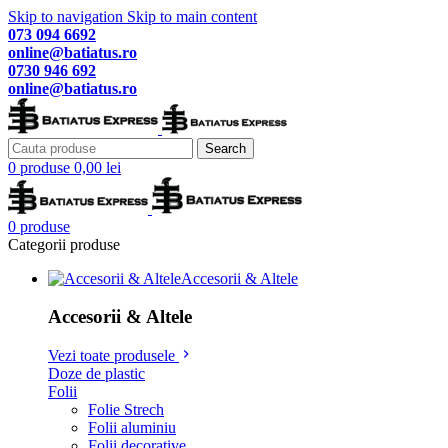
Skip to navigation
Skip to main content
073 094 6692
online@batiatus.ro
0730 946 692
online@batiatus.ro
Search
0
produse
0,00
lei
0
produse
Categorii produse
Accesorii & Altele
Accesorii & Altele
Vezi toate produsele
Doze de plastic
Folii
Folie Strech
Folii aluminiu
Folii decorative