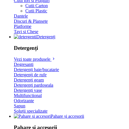
Cutii tort si Prajituri
Cutii Carton
Cutii Plastic
Dantele
Discuri & Plansete
Platforme
Tavi si Chese
Detergenți
Detergenți
Vezi toate produsele
Degresanti
Detergenți baie/bucatarie
Detergenți de rufe
Detergenți geam
Detergenți pardoseala
Detergenți vase
Multifunctional
Odorizante
Sapun
Soluții specializate
Pahare și accesorii
Pahare și accesorii