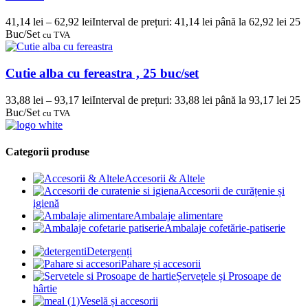
41,14
lei
–
62,92
lei
Interval de prețuri: 41,14 lei până la 62,92 lei
25
Buc/Set
cu TVA
Cutie alba cu fereastra , 25 buc/set
33,88
lei
–
93,17
lei
Interval de prețuri: 33,88 lei până la 93,17 lei
25
Buc/Set
cu TVA
Categorii produse
Accesorii & Altele
Accesorii de curățenie și
igienă
Ambalaje alimentare
Ambalaje cofetărie-patiserie
Detergenți
Pahare și accesorii
Șervețele și Prosoape de
hârtie
Veselă și accesorii