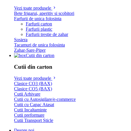
Vezi toate produsele
Bete frigarui, aperitiv si scobitori
Farfurii de unica folosinta
Farfurii carton
Farfurii plastic
Farfurii trestie de zahar
Sosiera
Tacamuri de unica folosinta
Zahar-Sare-Piper
Cutii din carton
Cutii din carton
Vezi toate produsele
Clasice CO3 (BAX)
Clasice CO5 (BAX)
Cutii Arhivare
Cutii cu Autosigilare/e-commerce
Cutii cu Capac Atasat
Cutii Incaltaminte
Cutii preformare
Cutii Transport Sticle
Despre noi