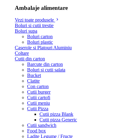
Ambalaje alimentare
Vezi toate produsele
Boluri si cutii trestie
Boluri supa
Boluri carton
Boluri plastic
Caserole si Platouri Aluminiu
Coltare
Cutii din carton
Barcute din carton
Boluri si cutii salata
Bucket
Clatite
Con carton
Cutii burger
Cutii cartofi
Cutii meniu
Cutii Pizza
Cutii pizza Blank
Cutii pizza Generic
Cutii sandwich
Food box
Ladite Legume / Fructe