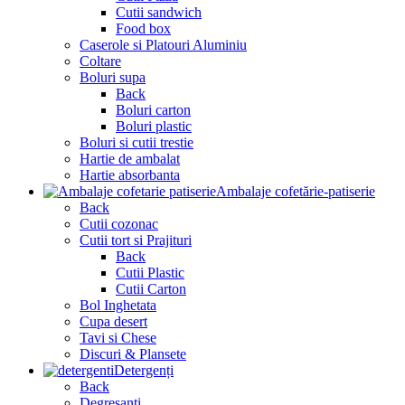
Cutii sandwich
Food box
Caserole si Platouri Aluminiu
Coltare
Boluri supa
Back
Boluri carton
Boluri plastic
Boluri si cutii trestie
Hartie de ambalat
Hartie absorbanta
Ambalaje cofetărie-patiserie
Back
Cutii cozonac
Cutii tort si Prajituri
Back
Cutii Plastic
Cutii Carton
Bol Inghetata
Cupa desert
Tavi si Chese
Discuri & Plansete
Detergenți
Back
Degresanti