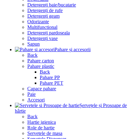
Detergenți baie/bucatarie
Detergenți de rufe
Detergenți geam
Odorizante
Multifunctional
Detergenți pardoseala
Detergenți vase
Sapun
Pahare și accesorii
Back
Pahare carton
Pahare plastic
Back
Pahare PP
Pahare PET
Capace pahare
Paie
Accesori
Șervețele și Prosoape de
hârtie
Back
Hartie igienica
Role de hartie
Servetele de masa
Servetele Dispenser