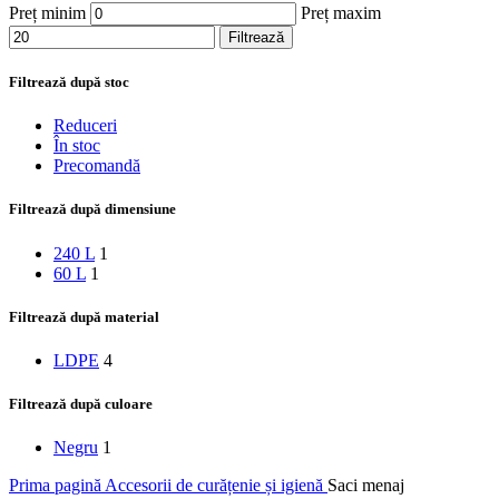
Preț minim
Preț maxim
Filtrează
Filtrează după stoc
Reduceri
În stoc
Precomandă
Filtrează după dimensiune
240 L
1
60 L
1
Filtrează după material
LDPE
4
Filtrează după culoare
Negru
1
Prima pagină
Accesorii de curățenie și igienă
Saci menaj