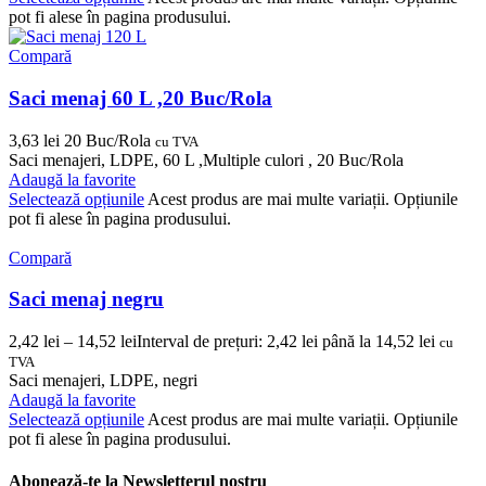
pot fi alese în pagina produsului.
Compară
Saci menaj 60 L ,20 Buc/Rola
3,63
lei
20 Buc/Rola
cu TVA
Saci menajeri, LDPE, 60 L ,Multiple culori , 20 Buc/Rola
Adaugă la favorite
Selectează opțiunile
Acest produs are mai multe variații. Opțiunile
pot fi alese în pagina produsului.
Compară
Saci menaj negru
2,42
lei
–
14,52
lei
Interval de prețuri: 2,42 lei până la 14,52 lei
cu
TVA
Saci menajeri, LDPE, negri
Adaugă la favorite
Selectează opțiunile
Acest produs are mai multe variații. Opțiunile
pot fi alese în pagina produsului.
Abonează-te la Newsletterul nostru