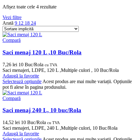
Afișez toate cele 4 rezultate
Vezi filtre
Arată
9
12
18
24
Compară
Saci menaj 120 L ,10 Buc/Rola
7,26
lei
10 Buc/Rola
cu TVA
Saci menajeri, LDPE, 120 L ,Multiple culori , 10 Buc/Rola
Adaugă la favorite
Selectează opțiunile
Acest produs are mai multe variații. Opțiunile
pot fi alese în pagina produsului.
Compară
Saci menaj 240 L, 10 buc/Rola
14,52
lei
10 Buc/Rola
cu TVA
Saci menajeri, LDPE, 240 L ,Multiple culori, 10 Buc/Rola
Adaugă la favorite
Selectează opțiunile
Acest produs are mai multe variații. Opțiunile