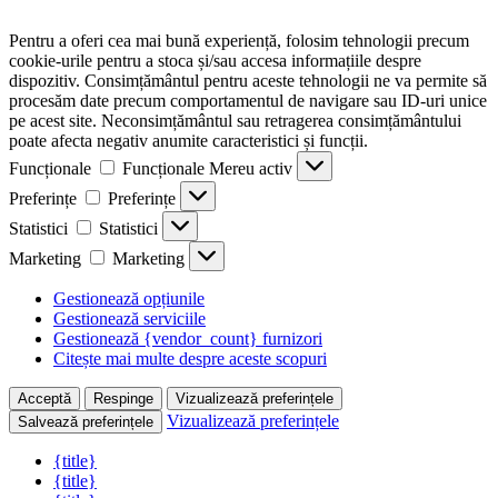
Pentru a oferi cea mai bună experiență, folosim tehnologii precum
cookie-urile pentru a stoca și/sau accesa informațiile despre
dispozitiv. Consimțământul pentru aceste tehnologii ne va permite să
procesăm date precum comportamentul de navigare sau ID-uri unice
pe acest site. Neconsimțământul sau retragerea consimțământului
poate afecta negativ anumite caracteristici și funcții.
Funcționale
Funcționale
Mereu activ
Preferințe
Preferințe
Statistici
Statistici
Marketing
Marketing
Gestionează opțiunile
Gestionează serviciile
Gestionează {vendor_count} furnizori
Citește mai multe despre aceste scopuri
Acceptă
Respinge
Vizualizează preferințele
Vizualizează preferințele
Salvează preferințele
{title}
{title}