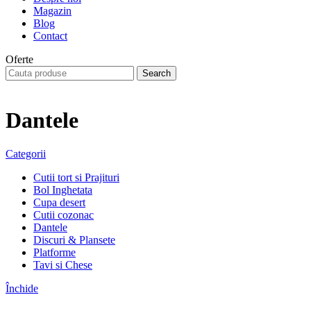
Magazin
Blog
Contact
Oferte
Search
Dantele
Categorii
Cutii tort si Prajituri
Bol Inghetata
Cupa desert
Cutii cozonac
Dantele
Discuri & Plansete
Platforme
Tavi si Chese
Închide