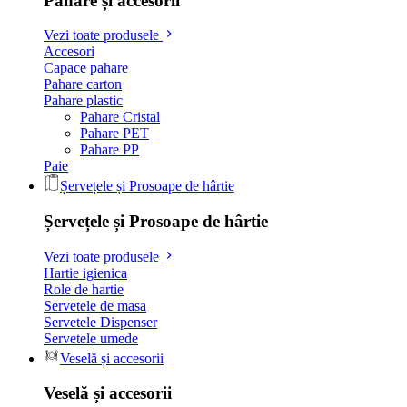
Pahare și accesorii
Vezi toate produsele
Accesori
Capace pahare
Pahare carton
Pahare plastic
Pahare Cristal
Pahare PET
Pahare PP
Paie
Șervețele și Prosoape de hârtie
Șervețele și Prosoape de hârtie
Vezi toate produsele
Hartie igienica
Role de hartie
Servetele de masa
Servetele Dispenser
Servetele umede
Veselă și accesorii
Veselă și accesorii