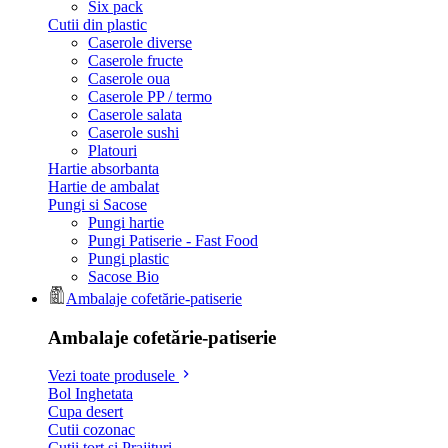
Six pack
Cutii din plastic
Caserole diverse
Caserole fructe
Caserole oua
Caserole PP / termo
Caserole salata
Caserole sushi
Platouri
Hartie absorbanta
Hartie de ambalat
Pungi si Sacose
Pungi hartie
Pungi Patiserie - Fast Food
Pungi plastic
Sacose Bio
Ambalaje cofetărie-patiserie
Ambalaje cofetărie-patiserie
Vezi toate produsele
Bol Inghetata
Cupa desert
Cutii cozonac
Cutii tort si Prajituri