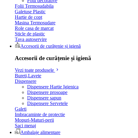
Folii decorative
Folii Termosudabila
Galetuse Plastic
Hartie de copt
Masina Termosudare
Role casa de marcat
Sticle de plastic
Tava autoservire
Accesorii de curățenie și igienă
Accesorii de curățenie și igienă
Vezi toate produsele
Bureti,Lavete
Dispensere
Dispensere Hartie Igienica
Dispensere prosoape
Dispensere sapun
Dispensere Servetele
Galeti
Imbracaminte de protectie
Mopuri-Maturi-perii
Saci menaj
Ambalaje alimentare