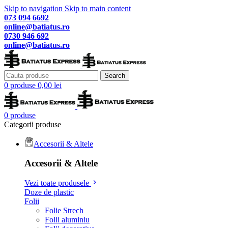
Skip to navigation
Skip to main content
073 094 6692
online@batiatus.ro
0730 946 692
online@batiatus.ro
Search
0
produse
0,00
lei
0
produse
Categorii produse
Accesorii & Altele
Accesorii & Altele
Vezi toate produsele
Doze de plastic
Folii
Folie Strech
Folii aluminiu