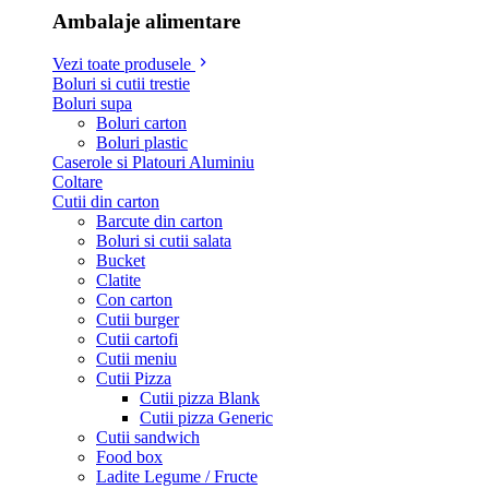
Ambalaje alimentare
Vezi toate produsele
Boluri si cutii trestie
Boluri supa
Boluri carton
Boluri plastic
Caserole si Platouri Aluminiu
Coltare
Cutii din carton
Barcute din carton
Boluri si cutii salata
Bucket
Clatite
Con carton
Cutii burger
Cutii cartofi
Cutii meniu
Cutii Pizza
Cutii pizza Blank
Cutii pizza Generic
Cutii sandwich
Food box
Ladite Legume / Fructe