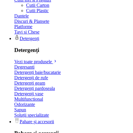
Cutii Carton
Cutii Plastic
Dantele
Discuri & Plansete
Platforme
Tavi si Chese
Detergenți
Detergenți
Vezi toate produsele
Degresanti
Detergenți baie/bucatarie
Detergenți de rufe
Detergenți geam
Detergenți pardoseala
Detergenți vase
Multifunctional
Odorizante
Sapun
Soluții specializate
Pahare și accesorii