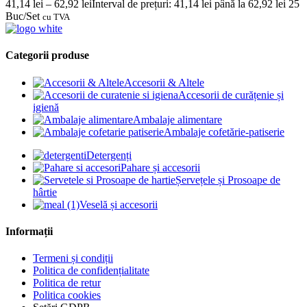
41,14
lei
–
62,92
lei
Interval de prețuri: 41,14 lei până la 62,92 lei
25
Buc/Set
cu TVA
Categorii produse
Accesorii & Altele
Accesorii de curățenie și
igienă
Ambalaje alimentare
Ambalaje cofetărie-patiserie
Detergenți
Pahare și accesorii
Șervețele și Prosoape de
hârtie
Veselă și accesorii
Informații
Termeni și condiții
Politica de confidențialitate
Politica de retur
Politica cookies