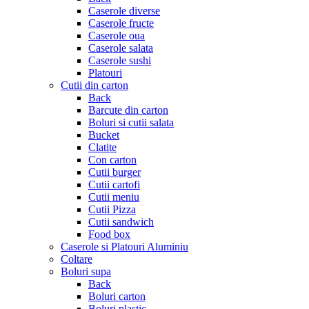
Caserole diverse
Caserole fructe
Caserole oua
Caserole salata
Caserole sushi
Platouri
Cutii din carton
Back
Barcute din carton
Boluri si cutii salata
Bucket
Clatite
Con carton
Cutii burger
Cutii cartofi
Cutii meniu
Cutii Pizza
Cutii sandwich
Food box
Caserole si Platouri Aluminiu
Coltare
Boluri supa
Back
Boluri carton
Boluri plastic