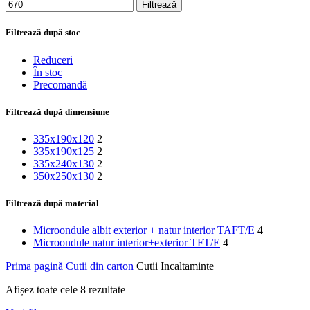
Filtrează
Filtrează după stoc
Reduceri
În stoc
Precomandă
Filtrează după dimensiune
335x190x120
2
335x190x125
2
335x240x130
2
350x250x130
2
Filtrează după material
Microondule albit exterior + natur interior TAFT/E
4
Microondule natur interior+exterior TFT/E
4
Prima pagină
Cutii din carton
Cutii Incaltaminte
Afișez toate cele 8 rezultate