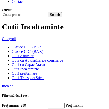
Contact
Oferte
Search
Cutii Incaltaminte
Categorii
Clasice CO3 (BAX)
Clasice CO5 (BAX)
Cutii Arhivare
Cutii cu Autosigilare/e-commerce
Cutii cu Capac Atasat
Cutii Incaltaminte
Cutii preformare
Cutii Transport Sticle
Închide
Filtrează după preț
Preț minim
Preț maxim