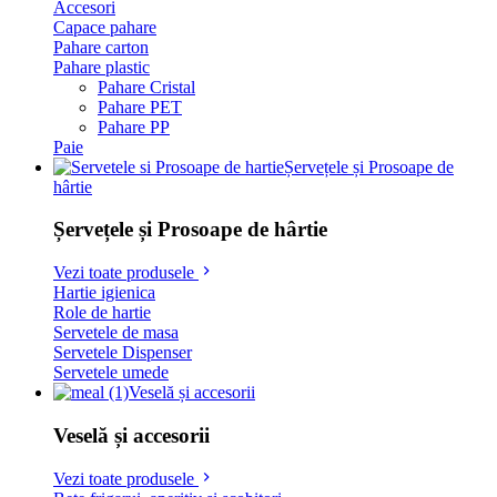
Accesori
Capace pahare
Pahare carton
Pahare plastic
Pahare Cristal
Pahare PET
Pahare PP
Paie
Șervețele și Prosoape de
hârtie
Șervețele și Prosoape de hârtie
Vezi toate produsele
Hartie igienica
Role de hartie
Servetele de masa
Servetele Dispenser
Servetele umede
Veselă și accesorii
Veselă și accesorii
Vezi toate produsele