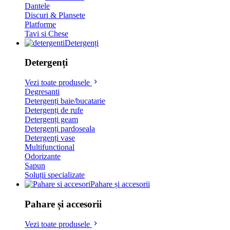
Dantele
Discuri & Plansete
Platforme
Tavi si Chese
Detergenți
Detergenți
Vezi toate produsele
Degresanti
Detergenți baie/bucatarie
Detergenți de rufe
Detergenți geam
Detergenți pardoseala
Detergenți vase
Multifunctional
Odorizante
Sapun
Soluții specializate
Pahare și accesorii
Pahare și accesorii
Vezi toate produsele