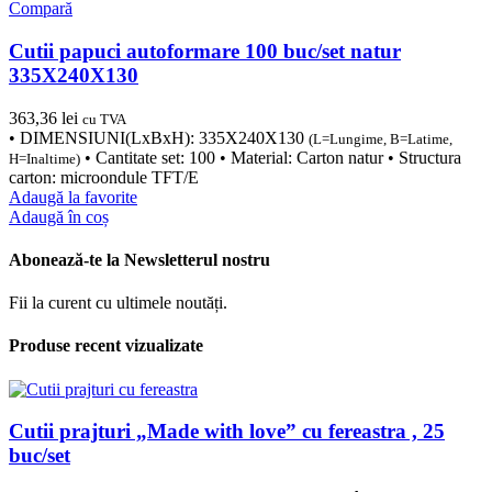
Compară
Cutii papuci autoformare 100 buc/set natur
335X240X130
363,36
lei
cu TVA
• DIMENSIUNI(LxBxH): 335X240X130
(L=Lungime, B=Latime,
• Cantitate set: 100 • Material: Carton natur • Structura
H=Inaltime)
carton: microondule TFT/E
Adaugă la favorite
Adaugă în coș
Abonează-te la Newsletterul nostru
Fii la curent cu ultimele noutăți.
Produse recent vizualizate
Cutii prajturi „Made with love” cu fereastra , 25
buc/set