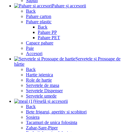
Sapun
Pahare și accesorii
Back
Pahare carton
Pahare plastic
Back
Pahare PP
Pahare PET
Capace pahare
Paie
Accesori
Șervețele și Prosoape de
hârtie
Back
Hartie igienica
Role de hartie
Servetele de masa
Servetele Dispenser
Servetele umede
Veselă și accesorii
Back
Bete frigarui, aperitiv si scobitori
Sosiera
Tacamuri de unica folosinta
Zahar-Sare-Piper