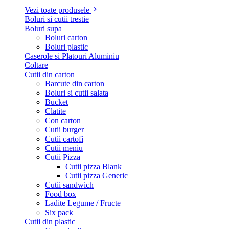
Vezi toate produsele
Boluri si cutii trestie
Boluri supa
Boluri carton
Boluri plastic
Caserole si Platouri Aluminiu
Coltare
Cutii din carton
Barcute din carton
Boluri si cutii salata
Bucket
Clatite
Con carton
Cutii burger
Cutii cartofi
Cutii meniu
Cutii Pizza
Cutii pizza Blank
Cutii pizza Generic
Cutii sandwich
Food box
Ladite Legume / Fructe
Six pack
Cutii din plastic