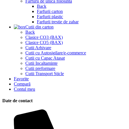
Farfurii de unica folosinta
Back
Farfurii carton
Farfurii plastic
Farfurii trestie de zahar
Cutii din carton
Back
Clasice CO3 (BAX)
Clasice CO5 (BAX)
Cutii Arhivare
Cutii cu Autosigilare/e-commerce
Cutii cu Capac Atasat
Cutii Incaltaminte
Cutii preformare
Cutii Transport Sticle
Favorite
Compară
Contul meu
Date de contact