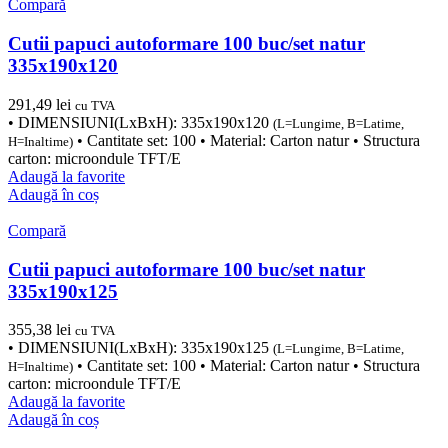
Compară
Cutii papuci autoformare 100 buc/set natur
335x190x120
291,49
lei
cu TVA
• DIMENSIUNI(LxBxH): 335x190x120
(L=Lungime, B=Latime,
• Cantitate set: 100 • Material: Carton natur • Structura
H=Inaltime)
carton: microondule TFT/E
Adaugă la favorite
Adaugă în coș
Compară
Cutii papuci autoformare 100 buc/set natur
335x190x125
355,38
lei
cu TVA
• DIMENSIUNI(LxBxH): 335x190x125
(L=Lungime, B=Latime,
• Cantitate set: 100 • Material: Carton natur • Structura
H=Inaltime)
carton: microondule TFT/E
Adaugă la favorite
Adaugă în coș