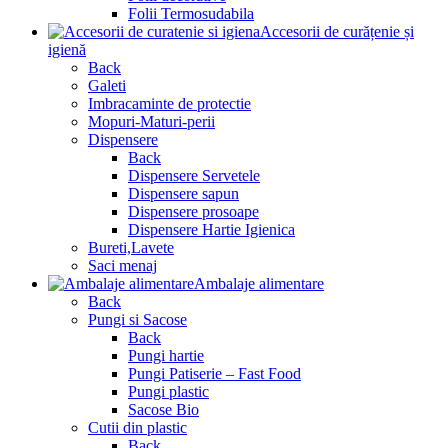
Folii Termosudabila
Accesorii de curățenie și
igienă
Back
Galeti
Imbracaminte de protectie
Mopuri-Maturi-perii
Dispensere
Back
Dispensere Servetele
Dispensere sapun
Dispensere prosoape
Dispensere Hartie Igienica
Bureti,Lavete
Saci menaj
Ambalaje alimentare
Back
Pungi si Sacose
Back
Pungi hartie
Pungi Patiserie – Fast Food
Pungi plastic
Sacose Bio
Cutii din plastic
Back