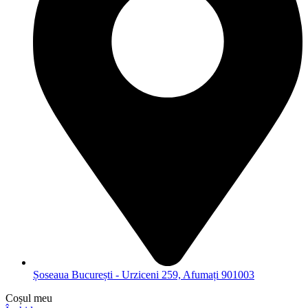
Șoseaua București - Urziceni 259, Afumați 901003
Coșul meu