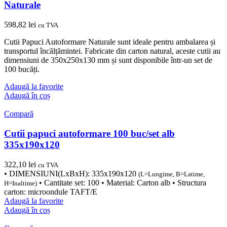
Naturale
598,82
lei
cu TVA
Cutii Papuci Autoformare Naturale sunt ideale pentru ambalarea și
transportul încălțămintei. Fabricate din carton natural, aceste cutii au
dimensiuni de 350x250x130 mm și sunt disponibile într-un set de
100 bucăți.
Adaugă la favorite
Adaugă în coș
Compară
Cutii papuci autoformare 100 buc/set alb
335x190x120
322,10
lei
cu TVA
• DIMENSIUNI(LxBxH): 335x190x120
(L=Lungime, B=Latime,
• Cantitate set: 100 • Material: Carton alb • Structura
H=Inaltime)
carton: microondule TAFT/E
Adaugă la favorite
Adaugă în coș