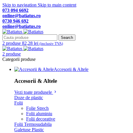
Skip to navigation
Skip to main content
073 094 6692
online@batiatus.ro
0730 946 692
online@batiatus.ro
Search
2
produse
82,28
lei
(inclusiv TVA)
2
produse
Categorii produse
Accesorii & Altele
Accesorii & Altele
Vezi toate produsele
Doze de plastic
Folii
Folie Strech
Folii aluminiu
Folii decorative
Folii Termosudabila
Galetuse Plastic