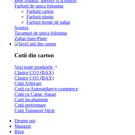
Bete frigarui, aperitiv si scobitori
Farfurii de unica folosinta
Farfurii carton
Farfurii plastic
Farfurii trestie de zahar
Sosiera
Tacamuri de unica folosinta
Zahar-Sare-Piper
Cutii din carton
Cutii din carton
Vezi toate produsele
Clasice CO3 (BAX)
Clasice CO5 (BAX)
Cutii Arhivare
Cutii cu Autosigilare/e-commerce
Cutii cu Capac Atasat
Cutii Incaltaminte
Cutii preformare
Cutii Transport Sticle
Despre noi
Magazin
Blog