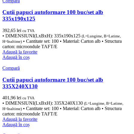
Compară
Cutii papuci autoformare 100 buc/set alb
335x190x125
392,65
lei
cu TVA
• DIMENSIUNI(LxBxH): 335x190x125
(L=Lungime, B=Latime,
• Cantitate set: 100 • Material: Carton alb • Structura
H=Inaltime)
carton: microondule TAFT/E
Adaugă la favorite
Adaugă în coș
Compară
Cutii papuci autoformare 100 buc/set alb
335X240X130
401,96
lei
cu TVA
• DIMENSIUNI(LxBxH): 335X240X130
(L=Lungime, B=Latime,
• Cantitate set: 100 • Material: Carton alb • Structura
H=Inaltime)
carton: microondule TAFT/E
Adaugă la favorite
Adaugă în coș