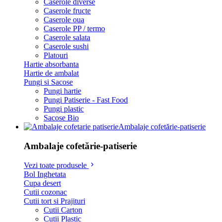
Caserole diverse
Caserole fructe
Caserole oua
Caserole PP / termo
Caserole salata
Caserole sushi
Platouri
Hartie absorbanta
Hartie de ambalat
Pungi si Sacose
Pungi hartie
Pungi Patiserie - Fast Food
Pungi plastic
Sacose Bio
Ambalaje cofetărie-patiserie
Ambalaje cofetărie-patiserie
Vezi toate produsele
Bol Inghetata
Cupa desert
Cutii cozonac
Cutii tort si Prajituri
Cutii Carton
Cutii Plastic