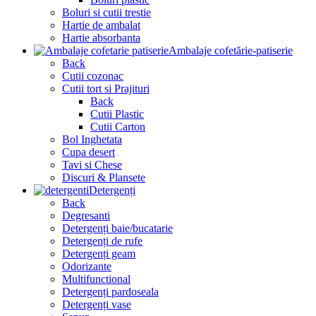
Boluri si cutii trestie
Hartie de ambalat
Hartie absorbanta
Ambalaje cofetărie-patiserie
Back
Cutii cozonac
Cutii tort si Prajituri
Back
Cutii Plastic
Cutii Carton
Bol Inghetata
Cupa desert
Tavi si Chese
Discuri & Plansete
Detergenți
Back
Degresanti
Detergenți baie/bucatarie
Detergenți de rufe
Detergenți geam
Odorizante
Multifunctional
Detergenți pardoseala
Detergenți vase