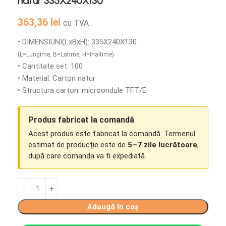
natur 335X240X130
363,36
lei
cu TVA
• DIMENSIUNI(LxBxH): 335X240X130
(L=Lungime, B=Latime, H=Inaltime)
• Cantitate set: 100
• Material: Carton natur
• Structura carton: microondule TFT/E
Produs fabricat la comandă
Acest produs este fabricat la comandă. Termenul
estimat de producție este de
5–7 zile lucrătoare
,
după care comanda va fi expediată.
Adaugă în coș