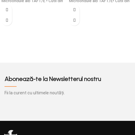
Microondule alb TAFT/E • Cutii din
Microondule alb TAFT/E• Cutii din
carton microondule cu o grosime
carton microondule cu o grosime
de 1,5 mm simple sau
de 1,5 mm simple sau
personalizate sunt solutia ideala
personalizate sunt solutia ideala
pentru ambalarea produselor tale!
pentru ambalarea produselor tale!
Abonează-te la Newsletterul nostru
Fii la curent cu ultimele noutăți.