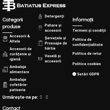
Detergenți
Categorii
Informații
Pahare și
produse
accesorii
Termeni și condiții
Accesorii &
Șervețele și
Politica de
Altele
Prosoape de
confidențialitate
hârtie
Accesorii de
Politica de retur
curățenie și
Veselă și
igienă
accesorii
Politica cookies
Ambalaje
alimentare
Setări GDPR
Ambalaje
cofetărie-
patiserie
Urmărește-ne pe:
Contact