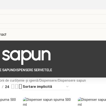
tact
 sapun
E SAPUN
DISPENSERE SERVETELE
rii de curățenie și igienă
Dispensere
Dispensere sapun
8
24