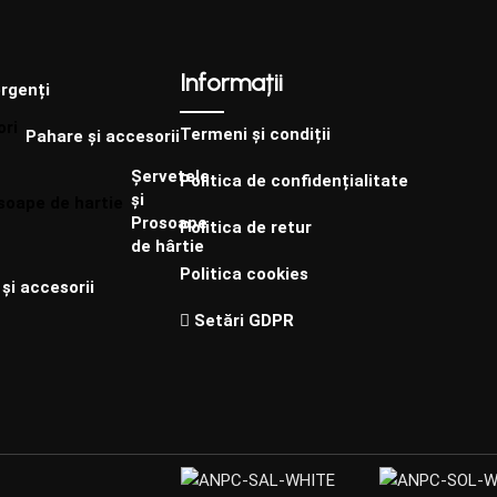
Informații
rgenți
Termeni și condiții
Pahare și accesorii
Șervețele
Politica de confidențialitate
și
Prosoape
Politica de retur
de hârtie
Politica cookies
și accesorii
Setări GDPR