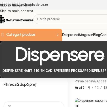
073 094 6692
Skip to navigation
online@batiatus.ro
Skip to main content
Categorii produse
Despre noi
Magazin
Blog
Con
Dispensere
DISPENSERE HARTIE IGIENICA
DISPENSERE PROSOAPE
DISPENSER
Prima pagină
Acceso
Filtrează după preț
Arată
9
12
1