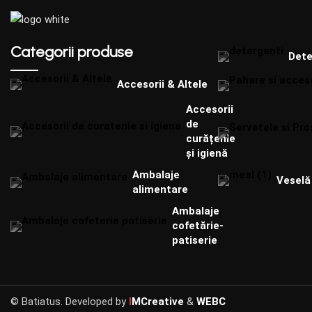
Categorii produse
Dete
Accesorii & Altele
Accesorii
de
curățenie
și igienă
Ambalaje
Veselă 
alimentare
Ambalaje
cofetărie-
patiserie
© Batiatus. Developed by
I
MCreative
&
WEBC