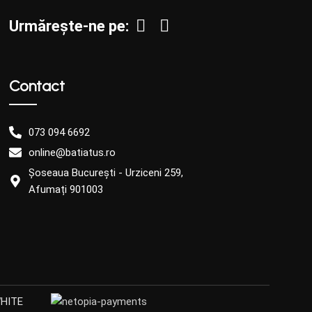
Urmărește-ne pe:
Contact
073 094 6692
online@batiatus.ro
Șoseaua București - Urziceni 259,
Afumați 901003