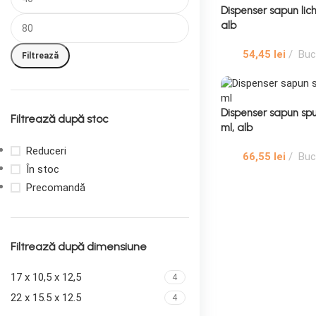
Dispenser sapun lich
alb
54,45
lei
Buc
Filtrează
Dispenser sapun sp
Filtrează după stoc
ml, alb
Reduceri
66,55
lei
Buc
În stoc
Precomandă
Filtrează după dimensiune
17 x 10,5 x 12,5
4
22 x 15.5 x 12.5
4