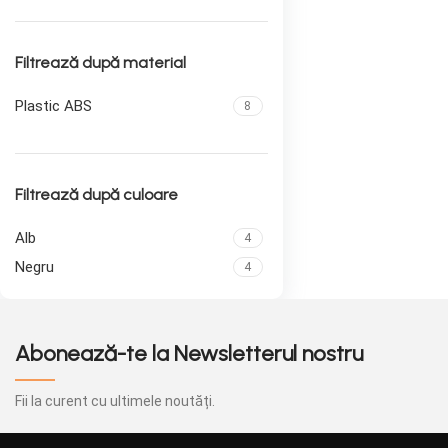
Filtrează după material
Plastic ABS
8
Filtrează după culoare
Alb
4
Negru
4
Abonează-te la Newsletterul nostru
Fii la curent cu ultimele noutăți.