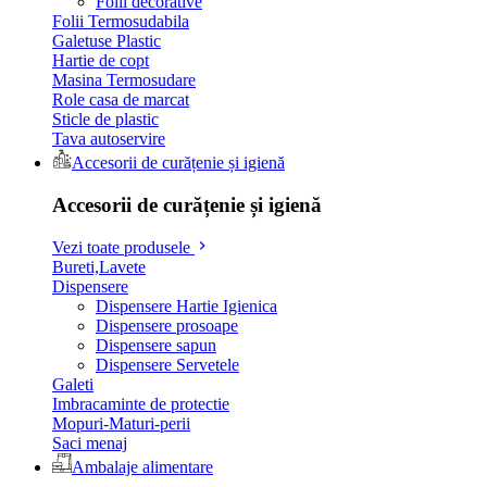
Folii decorative
Folii Termosudabila
Galetuse Plastic
Hartie de copt
Masina Termosudare
Role casa de marcat
Sticle de plastic
Tava autoservire
Accesorii de curățenie și igienă
Accesorii de curățenie și igienă
Vezi toate produsele
Bureti,Lavete
Dispensere
Dispensere Hartie Igienica
Dispensere prosoape
Dispensere sapun
Dispensere Servetele
Galeti
Imbracaminte de protectie
Mopuri-Maturi-perii
Saci menaj
Ambalaje alimentare