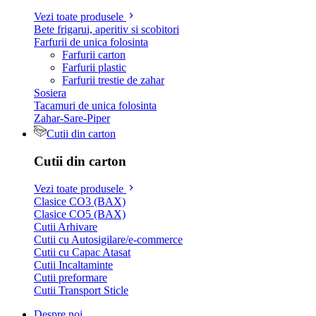
Vezi toate produsele
Bete frigarui, aperitiv si scobitori
Farfurii de unica folosinta
Farfurii carton
Farfurii plastic
Farfurii trestie de zahar
Sosiera
Tacamuri de unica folosinta
Zahar-Sare-Piper
Cutii din carton
Cutii din carton
Vezi toate produsele
Clasice CO3 (BAX)
Clasice CO5 (BAX)
Cutii Arhivare
Cutii cu Autosigilare/e-commerce
Cutii cu Capac Atasat
Cutii Incaltaminte
Cutii preformare
Cutii Transport Sticle
Despre noi