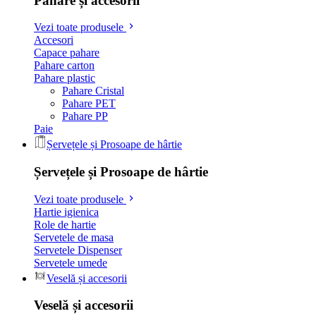
Pahare și accesorii
Vezi toate produsele
Accesori
Capace pahare
Pahare carton
Pahare plastic
Pahare Cristal
Pahare PET
Pahare PP
Paie
Șervețele și Prosoape de hârtie
Șervețele și Prosoape de hârtie
Vezi toate produsele
Hartie igienica
Role de hartie
Servetele de masa
Servetele Dispenser
Servetele umede
Veselă și accesorii
Veselă și accesorii