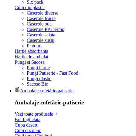
Six pack
Cutii din plastic
Caserole diverse
Caserole fructe
Caserole oua
Caserole PP / termo
Caserole salata
Caserole sushi
Platouri
Hartie absorbanta
Hartie de ambalat
Pungi si Sacose
Pungi hartie
Pungi Patiserie - Fast Food
Pungi plastic
Sacose Bio
Ambalaje cofetărie-patiserie
Ambalaje cofetărie-patiserie
Vezi toate produsele
Bol Inghetata
Cupa desert
Cutii cozonac
Cutii tort si Prajituri