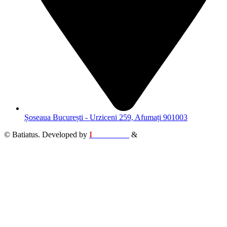
Șoseaua București - Urziceni 259, Afumați 901003
© Batiatus. Developed by
I
MCreative
&
WEBC