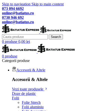
Skip to navigation
Skip to main content
073 094 6692
online@batiatus.ro
0730 946 692
online@batiatus.ro
Search
0
produse
0,00
lei
0
produse
Categorii produse
Accesorii & Altele
Accesorii & Altele
Vezi toate produsele
Doze de plastic
Folii
Folie Strech
Folii aluminiu