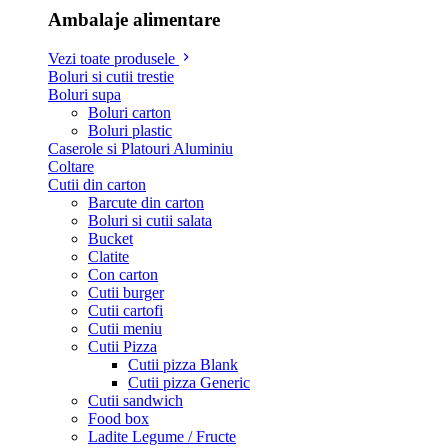
Ambalaje alimentare
Vezi toate produsele
Boluri si cutii trestie
Boluri supa
Boluri carton
Boluri plastic
Caserole si Platouri Aluminiu
Coltare
Cutii din carton
Barcute din carton
Boluri si cutii salata
Bucket
Clatite
Con carton
Cutii burger
Cutii cartofi
Cutii meniu
Cutii Pizza
Cutii pizza Blank
Cutii pizza Generic
Cutii sandwich
Food box
Ladite Legume / Fructe