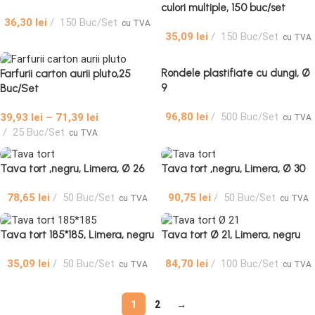
culori multiple, 150 buc/set
36,30
lei
150 Buc/Set
cu TVA
35,09
lei
150 Buc/Set
cu TVA
Rondele plastifiate cu dungi, Ø
Farfurii carton aurii pluto,25
9
Buc/Set
96,80
lei
500 Buc/Set
39,93
lei
–
71,39
lei
cu TVA
25 Buc/Set
cu TVA
Tava tort ,negru, Limera, Ø 26
Tava tort ,negru, Limera, Ø 30
78,65
lei
50 Buc/Set
90,75
lei
50 Buc/Set
cu TVA
cu TVA
Tava tort 185*185, Limera, negru
Tava tort Ø 21, Limera, negru
35,09
lei
50 Buc/Set
84,70
lei
100 Buc/Set
cu TVA
cu TVA
1
2
→