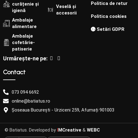
Politica de retur
curățenie și
Veselă și
igienă
accesorii
Politica cookies
Ambalaje
alimentare
Setări GDPR
Ambalaje
cofetărie-
patiserie
Urmărește-ne pe:
Contact
073 094 6692
online@batiatus.ro
Șoseaua București - Urziceni 259, Afumați 901003
© Batiatus. Developed by
I
MCreative
&
WEBC