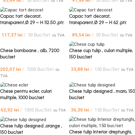
83,49
lei
50 Buc/Set
91,96
lei
50 Buc/Set
cu TVA
cu TVA
Capac tort decorat,
Capac tort decorat,
transparent,Ø 29 – H 112.50 ,ptr.
transparent,Ø 29 – H 62 ,ptr.
BTE-1254
BTE-1254
117,37
lei
50 Buc/Set
89,54
lei
50 Buc/Set
cu TVA
cu TVA
Chese bomboane , alb, 7200
Chese cup tulip , culori multiple,
buc/set
150 buc/set
202,07
lei
7200 Buc/Set
33,88
lei
150 Buc/Set
cu
cu TVA
TVA
Chese pentru ecler, culori
Chese tulip designed , maro, 150
multiple, 1000 buc/set
buc/set
62,92
lei
1000 Buc/Set
36,30
lei
150 Buc/Set
cu TVA
cu TVA
Chese tulip designed ,orange ,
Chese tulip Interior dreptunghi,
150 buc/set