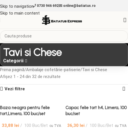
Skip to navigation
0730 946 692
online@batiatus.ro
Skip to main content
Tavi si Chese
Categorii
Prima pagină
Ambalaje cofetărie-patiserie
Tavi si Chese
Afișez 1 - 24 din 32 de rezultate
Vezi filtre
Baza neagra pentru felie
Capac felie tort h4, Limera, 100
tort,Limera, 100 buc/set
buc/set
33,88
lei
100 Buc/Bet
36,30
lei
100 Buc/Bet
cu TVA
cu TVA