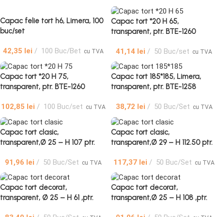
Capac felie tort h6, Limera, 100
Capac tort *20 H 65,
buc/set
transparent, ptr. BTE-1260
42,35
lei
100 Buc/Bet
41,14
lei
50 Buc/set
cu TVA
cu TVA
Capac tort *20 H 75,
Capac tort 185*185, Limera,
transparent, ptr. BTE-1260
transparent, ptr. BTE-1258
102,85
lei
100 Buc/set
38,72
lei
50 Buc/Set
cu TVA
cu TVA
Capac tort clasic,
Capac tort clasic,
transparent,Ø 25 – H 107 ptr.
transparent,Ø 29 – H 112.50 ptr.
BTE-1250
BTE-1254
91,96
lei
50 Buc/Set
117,37
lei
50 Buc/Set
cu TVA
cu TVA
Capac tort decorat,
Capac tort decorat,
transparent, Ø 25 – H 61 ,ptr.
transparent,Ø 25 – H 108 ,ptr.
BTE-1250
BTE-1250