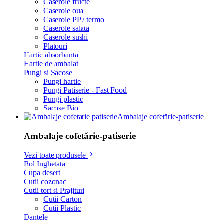
Caserole fructe
Caserole oua
Caserole PP / termo
Caserole salata
Caserole sushi
Platouri
Hartie absorbanta
Hartie de ambalat
Pungi si Sacose
Pungi hartie
Pungi Patiserie - Fast Food
Pungi plastic
Sacose Bio
Ambalaje cofetărie-patiserie
Ambalaje cofetărie-patiserie
Vezi toate produsele
Bol Inghetata
Cupa desert
Cutii cozonac
Cutii tort si Prajituri
Cutii Carton
Cutii Plastic
Dantele