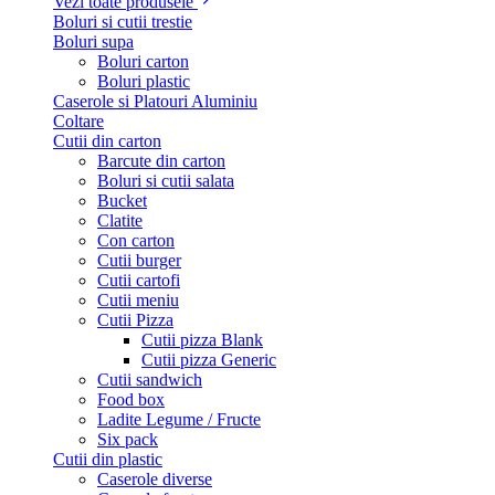
Vezi toate produsele
Boluri si cutii trestie
Boluri supa
Boluri carton
Boluri plastic
Caserole si Platouri Aluminiu
Coltare
Cutii din carton
Barcute din carton
Boluri si cutii salata
Bucket
Clatite
Con carton
Cutii burger
Cutii cartofi
Cutii meniu
Cutii Pizza
Cutii pizza Blank
Cutii pizza Generic
Cutii sandwich
Food box
Ladite Legume / Fructe
Six pack
Cutii din plastic
Caserole diverse