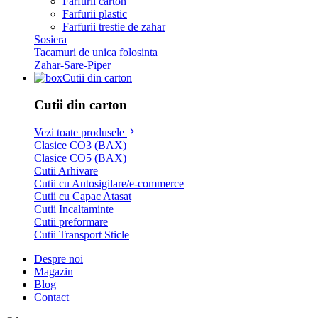
Farfurii carton
Farfurii plastic
Farfurii trestie de zahar
Sosiera
Tacamuri de unica folosinta
Zahar-Sare-Piper
Cutii din carton
Cutii din carton
Vezi toate produsele
Clasice CO3 (BAX)
Clasice CO5 (BAX)
Cutii Arhivare
Cutii cu Autosigilare/e-commerce
Cutii cu Capac Atasat
Cutii Incaltaminte
Cutii preformare
Cutii Transport Sticle
Despre noi
Magazin
Blog
Contact