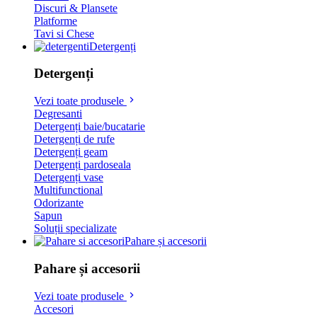
Discuri & Plansete
Platforme
Tavi si Chese
Detergenți
Detergenți
Vezi toate produsele
Degresanti
Detergenți baie/bucatarie
Detergenți de rufe
Detergenți geam
Detergenți pardoseala
Detergenți vase
Multifunctional
Odorizante
Sapun
Soluții specializate
Pahare și accesorii
Pahare și accesorii
Vezi toate produsele
Accesori