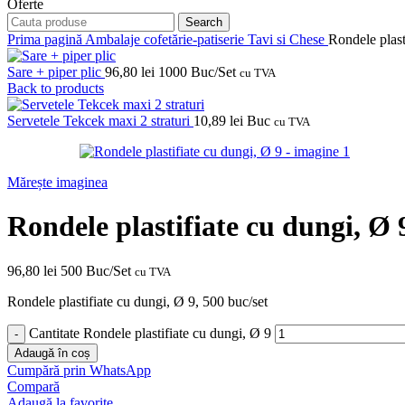
Oferte
Search
Prima pagină
Ambalaje cofetărie-patiserie
Tavi si Chese
Rondele plast
Sare + piper plic
96,80
lei
1000 Buc/Set
cu TVA
Back to products
Servetele Tekcek maxi 2 straturi
10,89
lei
Buc
cu TVA
Mărește imaginea
Rondele plastifiate cu dungi, Ø 
96,80
lei
500 Buc/Set
cu TVA
Rondele plastifiate cu dungi, Ø 9, 500 buc/set
Cantitate Rondele plastifiate cu dungi, Ø 9
Adaugă în coș
Cumpără prin WhatsApp
Compară
Adaugă la favorite