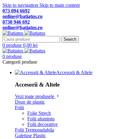
Skip to navigation
Skip to main content
073 094 6692
online@batiatus.ro
0730 946 692
online@batiatus.ro
Search
0
produse
0,00
lei
0
produse
Categorii produse
Accesorii & Altele
Accesorii & Altele
Vezi toate produsele
Doze de plastic
Folii
Folie Strech
Folii aluminiu
Folii decorative
Folii Termosudabila
Galetuse Plastic