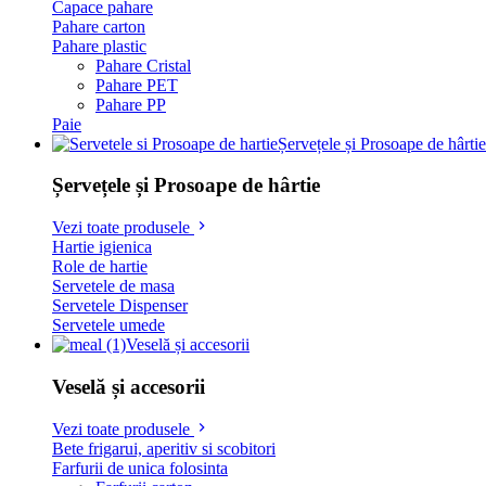
Capace pahare
Pahare carton
Pahare plastic
Pahare Cristal
Pahare PET
Pahare PP
Paie
Șervețele și Prosoape de hârtie
Șervețele și Prosoape de hârtie
Vezi toate produsele
Hartie igienica
Role de hartie
Servetele de masa
Servetele Dispenser
Servetele umede
Veselă și accesorii
Veselă și accesorii
Vezi toate produsele
Bete frigarui, aperitiv si scobitori
Farfurii de unica folosinta