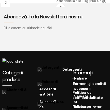
Zahar brun la plic 1 kg (200 X 5 gr)
Abonează-te la Newsletterul nostru
Fii la curent cu ultimele noutăți.
Detergenți
Categorii
Informații
Pahare
produse
și
Termeni și condiții
accesorii
Accesorii
Politica de
& Altele
Șervețele
confidențialitate
și
Accesorii
Prosoape
Politica de retur
de