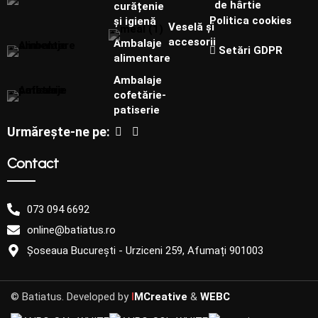
de hârtie
curățenie
Politica cookies
și igienă
Veselă și
accesorii
Ambalaje
Setări GDPR
alimentare
Ambalaje
cofetărie-
patiserie
Urmărește-ne pe:
Contact
073 094 6692
online@batiatus.ro
Șoseaua București - Urziceni 259, Afumați 901003
© Batiatus. Developed by
I
MCreative
&
WEBC