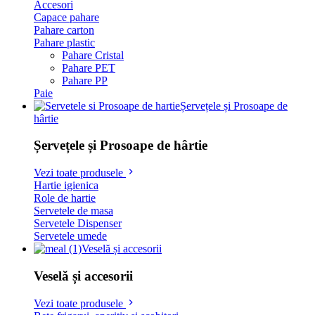
Accesori
Capace pahare
Pahare carton
Pahare plastic
Pahare Cristal
Pahare PET
Pahare PP
Paie
Șervețele și Prosoape de
hârtie
Șervețele și Prosoape de hârtie
Vezi toate produsele
Hartie igienica
Role de hartie
Servetele de masa
Servetele Dispenser
Servetele umede
Veselă și accesorii
Veselă și accesorii
Vezi toate produsele