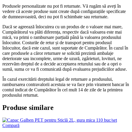
Produsele personalizate nu pot fi returnate. Vă rugăm să aveți în
vedere că aceste produse sunt create după configurațiile specificate
de dumneavoastră, deci nu pot fi schimbate sau returnate.
Dacă se agreează înlocuirea cu un produs de o valoare mai mare,
Cumpărătorul va plăti diferența, respectiv dacă valoarea este mai
mică, va primi o rambursare parțială până la valoarea produsului
înlocuitor. Costurile de retur și de transport pentru produsul
înlocuitor, dacă este cazul, sunt suportate de Cumpărător. În cazul în
care produsele a căror returnare se solicită prezintă ambalaje
deteriorate sau incomplete, urme de uzură, zgârieturi, lovituri, ne
rezervăm dreptul de a decide acceptarea returului sau de a opri o
sumă, suma ce va fi comunicată după evaluarea prejudiciilor aduse.
În cazul exercitării dreptului legal de returnare a produsului,
rambursarea contravalorii acestuia se va face prin virament bancar în
contul indicat de Cumpărător în cel mult 14 de zile de la primirea
produsului returnat.
Produse similare
Compară