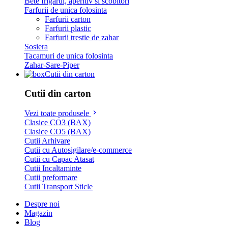
Bete frigarui, aperitiv si scobitori
Farfurii de unica folosinta
Farfurii carton
Farfurii plastic
Farfurii trestie de zahar
Sosiera
Tacamuri de unica folosinta
Zahar-Sare-Piper
Cutii din carton
Cutii din carton
Vezi toate produsele
Clasice CO3 (BAX)
Clasice CO5 (BAX)
Cutii Arhivare
Cutii cu Autosigilare/e-commerce
Cutii cu Capac Atasat
Cutii Incaltaminte
Cutii preformare
Cutii Transport Sticle
Despre noi
Magazin
Blog