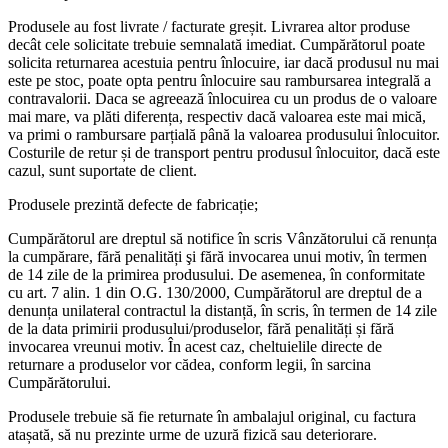
Produsele au fost livrate / facturate greșit. Livrarea altor produse
decât cele solicitate trebuie semnalată imediat. Cumpărătorul poate
solicita returnarea acestuia pentru înlocuire, iar dacă produsul nu mai
este pe stoc, poate opta pentru înlocuire sau rambursarea integrală a
contravalorii. Daca se agreează înlocuirea cu un produs de o valoare
mai mare, va plăti diferența, respectiv dacă valoarea este mai mică,
va primi o rambursare parțială până la valoarea produsului înlocuitor.
Costurile de retur și de transport pentru produsul înlocuitor, dacă este
cazul, sunt suportate de client.
Produsele prezintă defecte de fabricație;
Cumpărătorul are dreptul să notifice în scris Vânzătorului că renunța
la cumpărare, fără penalități şi fără invocarea unui motiv, în termen
de 14 zile de la primirea produsului. De asemenea, în conformitate
cu art. 7 alin. 1 din O.G. 130/2000, Cumpărătorul are dreptul de a
denunța unilateral contractul la distanță, în scris, în termen de 14 zile
de la data primirii produsului/produselor, fără penalități și fără
invocarea vreunui motiv. În acest caz, cheltuielile directe de
returnare a produselor vor cădea, conform legii, în sarcina
Cumpărătorului.
Produsele trebuie să fie returnate în ambalajul original, cu factura
atașată, să nu prezinte urme de uzură fizică sau deteriorare.