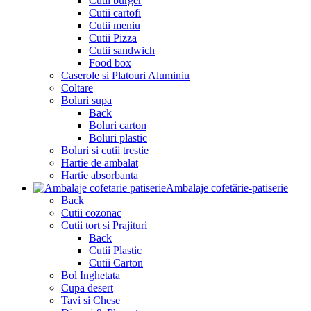
Cutii burger
Cutii cartofi
Cutii meniu
Cutii Pizza
Cutii sandwich
Food box
Caserole si Platouri Aluminiu
Coltare
Boluri supa
Back
Boluri carton
Boluri plastic
Boluri si cutii trestie
Hartie de ambalat
Hartie absorbanta
Ambalaje cofetărie-patiserie
Back
Cutii cozonac
Cutii tort si Prajituri
Back
Cutii Plastic
Cutii Carton
Bol Inghetata
Cupa desert
Tavi si Chese