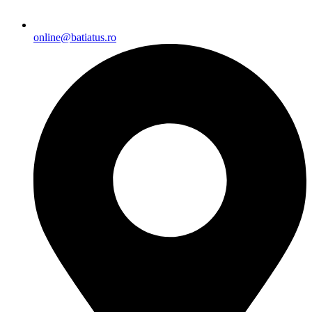
online@batiatus.ro