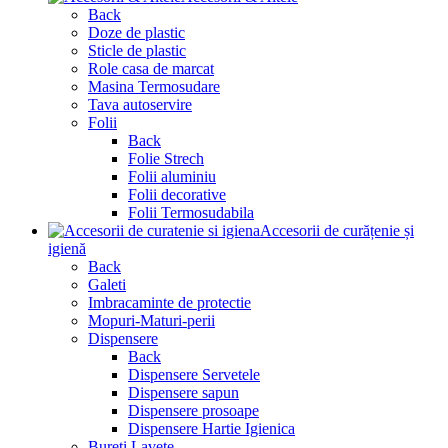
Back
Doze de plastic
Sticle de plastic
Role casa de marcat
Masina Termosudare
Tava autoservire
Folii
Back
Folie Strech
Folii aluminiu
Folii decorative
Folii Termosudabila
Accesorii de curățenie și
igienă
Back
Galeti
Imbracaminte de protectie
Mopuri-Maturi-perii
Dispensere
Back
Dispensere Servetele
Dispensere sapun
Dispensere prosoape
Dispensere Hartie Igienica
Bureti,Lavete