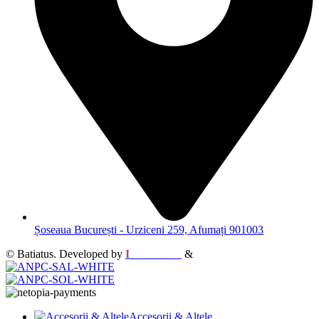
Șoseaua București - Urziceni 259, Afumați 901003
© Batiatus. Developed by
I
MCreative
&
WEBC
Accesorii & Altele