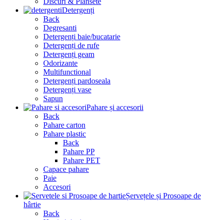
Discuri & Plansete
Detergenți
Back
Degresanti
Detergenți baie/bucatarie
Detergenți de rufe
Detergenți geam
Odorizante
Multifunctional
Detergenți pardoseala
Detergenți vase
Sapun
Pahare și accesorii
Back
Pahare carton
Pahare plastic
Back
Pahare PP
Pahare PET
Capace pahare
Paie
Accesori
Șervețele și Prosoape de
hârtie
Back