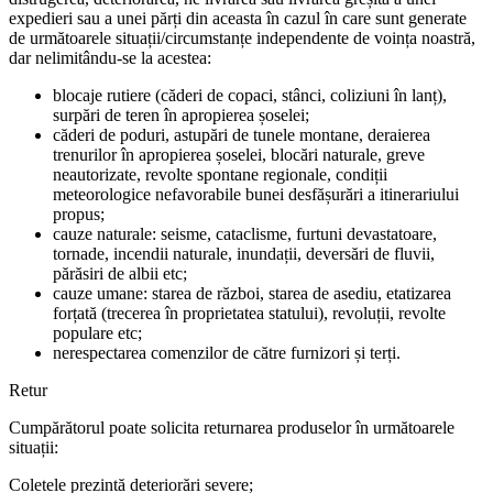
expedieri sau a unei părți din aceasta în cazul în care sunt generate
de următoarele situații/circumstanțe independente de voința noastră,
dar nelimitându-se la acestea:
blocaje rutiere (căderi de copaci, stânci, coliziuni în lanț),
surpări de teren în apropierea șoselei;
căderi de poduri, astupări de tunele montane, deraierea
trenurilor în apropierea șoselei, blocări naturale, greve
neautorizate, revolte spontane regionale, condiții
meteorologice nefavorabile bunei desfășurări a itinerariului
propus;
cauze naturale: seisme, cataclisme, furtuni devastatoare,
tornade, incendii naturale, inundații, deversări de fluvii,
părăsiri de albii etc;
cauze umane: starea de război, starea de asediu, etatizarea
forțată (trecerea în proprietatea statului), revoluții, revolte
populare etc;
nerespectarea comenzilor de către furnizori și terți.
Retur
Cumpărătorul poate solicita returnarea produselor în următoarele
situații:
Coletele prezintă deteriorări severe;