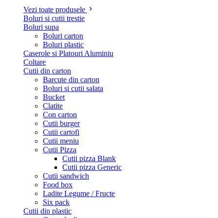
Vezi toate produsele
Boluri si cutii trestie
Boluri supa
Boluri carton
Boluri plastic
Caserole si Platouri Aluminiu
Coltare
Cutii din carton
Barcute din carton
Boluri si cutii salata
Bucket
Clatite
Con carton
Cutii burger
Cutii cartofi
Cutii meniu
Cutii Pizza
Cutii pizza Blank
Cutii pizza Generic
Cutii sandwich
Food box
Ladite Legume / Fructe
Six pack
Cutii din plastic