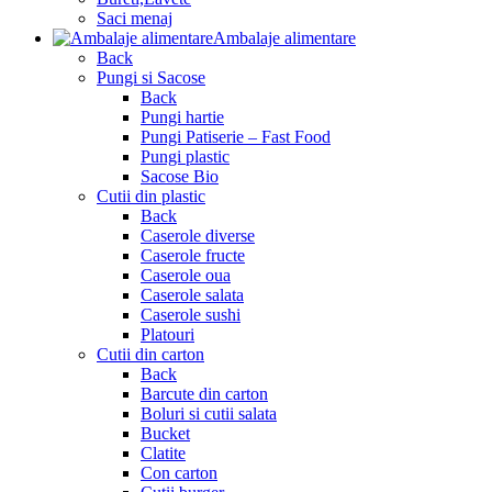
Saci menaj
Ambalaje alimentare
Back
Pungi si Sacose
Back
Pungi hartie
Pungi Patiserie – Fast Food
Pungi plastic
Sacose Bio
Cutii din plastic
Back
Caserole diverse
Caserole fructe
Caserole oua
Caserole salata
Caserole sushi
Platouri
Cutii din carton
Back
Barcute din carton
Boluri si cutii salata
Bucket
Clatite
Con carton