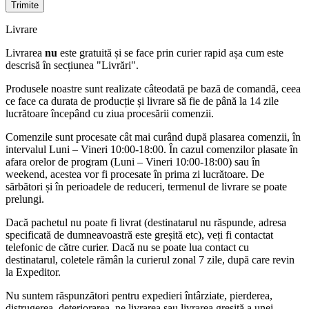
Livrare
Livrarea
nu
este gratuită și se face prin curier rapid așa cum este
descrisă în secțiunea "Livrări".
Produsele noastre sunt realizate câteodată pe bază de comandă, ceea
ce face ca durata de producție și livrare să fie de până la 14 zile
lucrătoare începând cu ziua procesării comenzii.
Comenzile sunt procesate cât mai curând după plasarea comenzii, în
intervalul Luni – Vineri 10:00-18:00. În cazul comenzilor plasate în
afara orelor de program (Luni – Vineri 10:00-18:00) sau în
weekend, acestea vor fi procesate în prima zi lucrătoare. De
sărbători și în perioadele de reduceri, termenul de livrare se poate
prelungi.
Dacă pachetul nu poate fi livrat (destinatarul nu răspunde, adresa
specificată de dumneavoastră este greșită etc), veți fi contactat
telefonic de către curier. Dacă nu se poate lua contact cu
destinatarul, coletele rămân la curierul zonal 7 zile, după care revin
la Expeditor.
Nu suntem răspunzători pentru expedieri întârziate, pierderea,
distrugerea, deteriorarea, ne livrarea sau livrarea greșită a unei