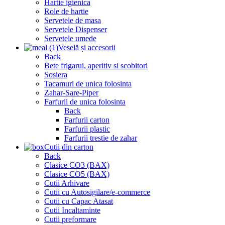
Hartie igienica
Role de hartie
Servetele de masa
Servetele Dispenser
Servetele umede
Veselă și accesorii
Back
Bete frigarui, aperitiv si scobitori
Sosiera
Tacamuri de unica folosinta
Zahar-Sare-Piper
Farfurii de unica folosinta
Back
Farfurii carton
Farfurii plastic
Farfurii trestie de zahar
Cutii din carton
Back
Clasice CO3 (BAX)
Clasice CO5 (BAX)
Cutii Arhivare
Cutii cu Autosigilare/e-commerce
Cutii cu Capac Atasat
Cutii Incaltaminte
Cutii preformare