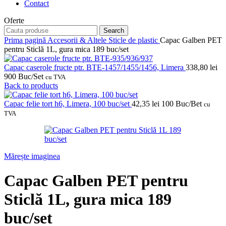
Contact
Oferte
Search
Prima pagină
Accesorii & Altele
Sticle de plastic
Capac Galben PET
pentru Sticlă 1L, gura mica 189 buc/set
Capac caserole fructe ptr. BTE-1457/1455/1456, Limera
338,80
lei
900 Buc/Set
cu TVA
Back to products
Capac felie tort h6, Limera, 100 buc/set
42,35
lei
100 Buc/Bet
cu
TVA
Mărește imaginea
Capac Galben PET pentru
Sticlă 1L, gura mica 189
buc/set