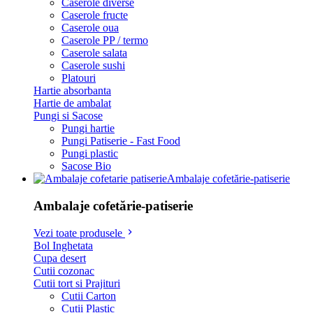
Caserole diverse
Caserole fructe
Caserole oua
Caserole PP / termo
Caserole salata
Caserole sushi
Platouri
Hartie absorbanta
Hartie de ambalat
Pungi si Sacose
Pungi hartie
Pungi Patiserie - Fast Food
Pungi plastic
Sacose Bio
Ambalaje cofetărie-patiserie
Ambalaje cofetărie-patiserie
Vezi toate produsele
Bol Inghetata
Cupa desert
Cutii cozonac
Cutii tort si Prajituri
Cutii Carton
Cutii Plastic