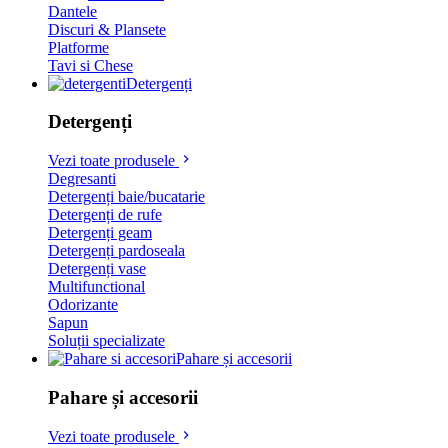
Dantele
Discuri & Plansete
Platforme
Tavi si Chese
Detergenți
Detergenți
Vezi toate produsele
Degresanti
Detergenți baie/bucatarie
Detergenți de rufe
Detergenți geam
Detergenți pardoseala
Detergenți vase
Multifunctional
Odorizante
Sapun
Soluții specializate
Pahare și accesorii
Pahare și accesorii
Vezi toate produsele