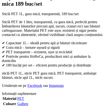
mica 189 buc/set
Sticlă PET 1L, gura mică, transparentă, 189 buc/set
Sticlă PET de 1 litru, transparentă, cu gura mică, perfectă pentru
îmbutelierea băuturilor precum apă, sucuri, ceaiuri reci sau băuturi
carbogazoase. Materialul PET este ușor, rezistent și sigur pentru
contactul cu alimentele, oferind vizibilitate clară asupra conținutului.
✔ Capacitate 1L – ideală pentru apă și băuturi răcoritoare
✔ Gura mică – turnare ușoară și sigură
✔ PET transparent – rezistent, ușor și reciclabil
✔ Potrivite pentru HoReCa, producători mici și ambalare la
domiciliu
✔ 189 bucăți per set – eficient pentru producție și distribuție
sticlă PET 1L, sticle PET gura mică, PET transparent, ambalaje
băuturi, sticle apă 1L, sticle sucuri.
Urmărește-ne pe
Facebook
sau
Instagram
Informații suplimentare
Material
PET
Culoare
Galben