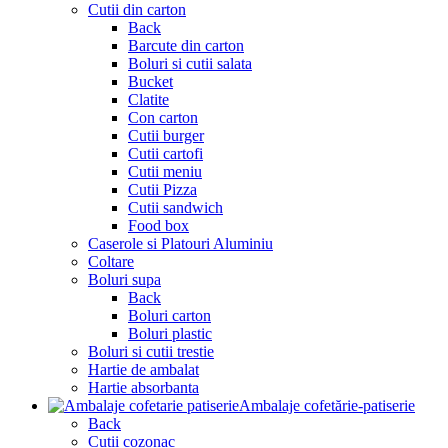
Cutii din carton
Back
Barcute din carton
Boluri si cutii salata
Bucket
Clatite
Con carton
Cutii burger
Cutii cartofi
Cutii meniu
Cutii Pizza
Cutii sandwich
Food box
Caserole si Platouri Aluminiu
Coltare
Boluri supa
Back
Boluri carton
Boluri plastic
Boluri si cutii trestie
Hartie de ambalat
Hartie absorbanta
Ambalaje cofetărie-patiserie
Back
Cutii cozonac