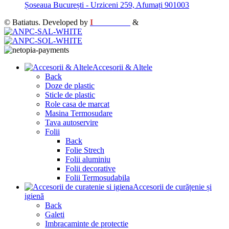
Șoseaua București - Urziceni 259, Afumați 901003
© Batiatus. Developed by
I
MCreative
&
WEBC
Accesorii & Altele
Back
Doze de plastic
Sticle de plastic
Role casa de marcat
Masina Termosudare
Tava autoservire
Folii
Back
Folie Strech
Folii aluminiu
Folii decorative
Folii Termosudabila
Accesorii de curățenie și
igienă
Back
Galeti
Imbracaminte de protectie