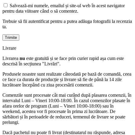
Salvează-mi numele, emailul și site-ul web în acest navigator
pentru data viitoare când o să comentez.
Trebuie să fii autentificat pentru a putea adăuga fotografii la recenzia
ta.
Livrare
Livrarea
nu
este gratuită și se face prin curier rapid așa cum este
descrisă în secțiunea "Livrări".
Produsele noastre sunt realizate câteodată pe bază de comandă, ceea
ce face ca durata de producție și livrare să fie de până la 14 zile
lucrătoare începând cu ziua procesării comenzii.
Comenzile sunt procesate cât mai curând după plasarea comenzii, în
intervalul Luni – Vineri 10:00-18:00. În cazul comenzilor plasate în
afara orelor de program (Luni – Vineri 10:00-18:00) sau în
weekend, acestea vor fi procesate în prima zi lucrătoare. De
sărbători și în perioadele de reduceri, termenul de livrare se poate
prelungi.
Dacă pachetul nu poate fi livrat (destinatarul nu răspunde, adresa