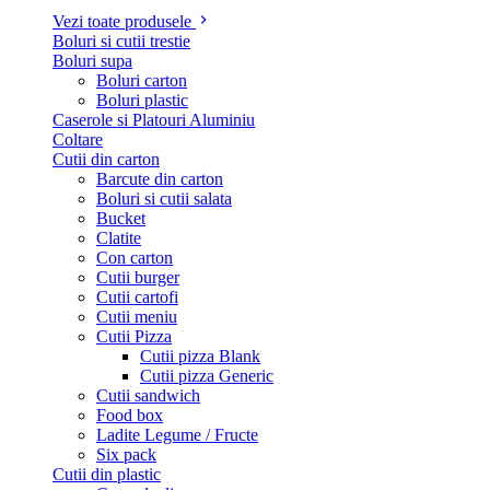
Vezi toate produsele
Boluri si cutii trestie
Boluri supa
Boluri carton
Boluri plastic
Caserole si Platouri Aluminiu
Coltare
Cutii din carton
Barcute din carton
Boluri si cutii salata
Bucket
Clatite
Con carton
Cutii burger
Cutii cartofi
Cutii meniu
Cutii Pizza
Cutii pizza Blank
Cutii pizza Generic
Cutii sandwich
Food box
Ladite Legume / Fructe
Six pack
Cutii din plastic