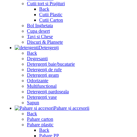
Cutii tort si Prajituri
Back
Cutii Plastic
Cutii Carton
Bol Inghetata
Cupa desert
Tavi si Chese
Discuri & Plansete
Detergenți
Back
Degresanti
Detergenți baie/bucatarie
Detergenți de rufe
Detergenți geam
Odorizante
Multifunctional
Detergenți pardoseala
Detergenți vase
Sapun
Pahare și accesorii
Back
Pahare carton
Pahare plastic
Back
Pahare PP