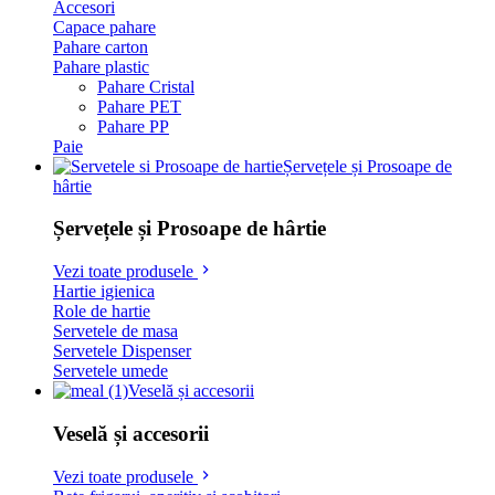
Accesori
Capace pahare
Pahare carton
Pahare plastic
Pahare Cristal
Pahare PET
Pahare PP
Paie
Șervețele și Prosoape de
hârtie
Șervețele și Prosoape de hârtie
Vezi toate produsele
Hartie igienica
Role de hartie
Servetele de masa
Servetele Dispenser
Servetele umede
Veselă și accesorii
Veselă și accesorii
Vezi toate produsele