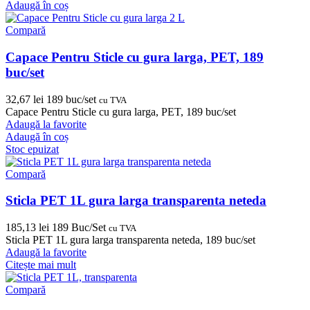
Adaugă în coș
Compară
Capace Pentru Sticle cu gura larga, PET, 189
buc/set
32,67
lei
189 buc/set
cu TVA
Capace Pentru Sticle cu gura larga, PET, 189 buc/set
Adaugă la favorite
Adaugă în coș
Stoc epuizat
Compară
Sticla PET 1L gura larga transparenta neteda
185,13
lei
189 Buc/Set
cu TVA
Sticla PET 1L gura larga transparenta neteda, 189 buc/set
Adaugă la favorite
Citește mai mult
Compară