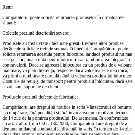
Retur
Cumpărătorul poate solicita returnarea produselor în următoarele
situații:
Coletele prezintă deteriorări severe;
Produsele au fost livrate / facturate greșit. Livrarea altor produse
decât cele solicitate trebuie semnalată imediat. Cumpărătorul poate
solicita returnarea acestuia pentru înlocuire, iar dacă produsul nu mai
este pe stoc, poate opta pentru înlocuire sau rambursarea integrală a
contravalorii. Daca se agreează înlocuirea cu un produs de o valoare
mai mare, va plăti diferența, respectiv dacă valoarea este mai mică,
va primi o rambursare parțială până la valoarea produsului înlocuitor.
Costurile de retur și de transport pentru produsul înlocuitor, dacă este
cazul, sunt suportate de client.
Produsele prezintă defecte de fabricație;
Cumpărătorul are dreptul să notifice în scris Vânzătorului că renunța
la cumpărare, fără penalități şi fără invocarea unui motiv, în termen
de 14 zile de la primirea produsului. De asemenea, în conformitate
cu art. 7 alin. 1 din O.G. 130/2000, Cumpărătorul are dreptul de a
denunța unilateral contractul la distanță, în scris, în termen de 14 zile
de la data primirii produsului/produselor, fără penalități și fără