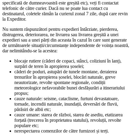
specificată de dumneavoastră este greșită etc), veți fi contactat
telefonic de către curier. Dacă nu se poate lua contact cu
destinatarul, coletele rămân la curierul zonal 7 zile, după care revin
la Expeditor.
Nu suntem răspunzători pentru expedieri întârziate, pierderea,
distrugerea, deteriorarea, ne livrarea sau livrarea greșită a unei
expedieri sau a unei părți din aceasta în cazul în care sunt generate
de următoarele situații/circumstanțe independente de voința noastră,
dar nelimitându-se la acestea:
blocaje rutiere (căderi de copaci, stânci, coliziuni în lanț),
surpări de teren în apropierea șoselei;
căderi de poduri, astupări de tunele montane, deraierea
trenurilor în apropierea șoselei, blocări naturale, greve
neautorizate, revolte spontane regionale, condiții
meteorologice nefavorabile bunei desfășurări a itinerariului
propus;
cauze naturale: seisme, cataclisme, furtuni devastatoare,
tornade, incendii naturale, inundații, deversări de fluvii,
părăsiri de albii etc;
cauze umane: starea de război, starea de asediu, etatizarea
forțată (trecerea în proprietatea statului), revoluții, revolte
populare etc;
nerespectarea comenzilor de către furnizori și terți.