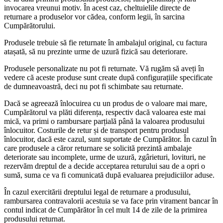
invocarea vreunui motiv. În acest caz, cheltuielile directe de
returnare a produselor vor cădea, conform legii, în sarcina
Cumpărătorului.
Produsele trebuie să fie returnate în ambalajul original, cu factura
atașată, să nu prezinte urme de uzură fizică sau deteriorare.
Produsele personalizate nu pot fi returnate. Vă rugăm să aveți în
vedere că aceste produse sunt create după configurațiile specificate
de dumneavoastră, deci nu pot fi schimbate sau returnate.
Dacă se agreează înlocuirea cu un produs de o valoare mai mare,
Cumpărătorul va plăti diferența, respectiv dacă valoarea este mai
mică, va primi o rambursare parțială până la valoarea produsului
înlocuitor. Costurile de retur și de transport pentru produsul
înlocuitor, dacă este cazul, sunt suportate de Cumpărător. În cazul în
care produsele a căror returnare se solicită prezintă ambalaje
deteriorate sau incomplete, urme de uzură, zgârieturi, lovituri, ne
rezervăm dreptul de a decide acceptarea returului sau de a opri o
sumă, suma ce va fi comunicată după evaluarea prejudiciilor aduse.
În cazul exercitării dreptului legal de returnare a produsului,
rambursarea contravalorii acestuia se va face prin virament bancar în
contul indicat de Cumpărător în cel mult 14 de zile de la primirea
produsului returnat.