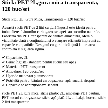
Sticla PET 2L,gura mica transparenta,
120 buc/set
Sticlă PET 2L, Gura Mică, Transparentă – 120 buc/set
Această sticlă PET de 2 litri cu gură îngustă este ideală pentru
îmbutelierea băuturilor carbogazoase, apei sau sucurilor naturale.
Fabricată din PET transparent de calitate alimentară, oferă o
vizibilitate clară a conținutului și o etanșare eficientă împreună cu
capacele compatibile. Designul cu gura mică ajută la turnarea
controlată și sigilarea sigură.
✔ Capacitate: 2L
✔ Gura: îngustă (standard pentru sucuri sau apă)
✔ Material: PET transparent
✔ Ambalare: 120 bucăți/set
✔ Ușor de manevrat și transportat
✔ Potrivită pentru: băuturi carbogazoase, apă, sucuri, siropuri
✔ Capacele se achiziționează separat
sticle PET 2L gură mică, sticle plastic 2L, ambalaje PET băuturi,
PET sucuri carbogazoase, sticle apă plată 2L, ambalaje horeca, sticle
2 litri transparente