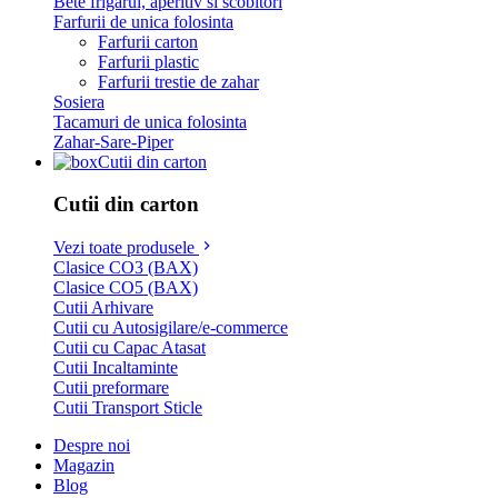
Bete frigarui, aperitiv si scobitori
Farfurii de unica folosinta
Farfurii carton
Farfurii plastic
Farfurii trestie de zahar
Sosiera
Tacamuri de unica folosinta
Zahar-Sare-Piper
Cutii din carton
Cutii din carton
Vezi toate produsele
Clasice CO3 (BAX)
Clasice CO5 (BAX)
Cutii Arhivare
Cutii cu Autosigilare/e-commerce
Cutii cu Capac Atasat
Cutii Incaltaminte
Cutii preformare
Cutii Transport Sticle
Despre noi
Magazin
Blog