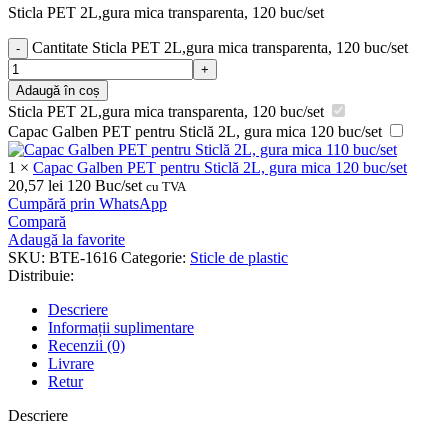
Sticla PET 2L,gura mica transparenta, 120 buc/set
Cantitate Sticla PET 2L,gura mica transparenta, 120 buc/set
Adaugă în coș
Sticla PET 2L,gura mica transparenta, 120 buc/set
Capac Galben PET pentru Sticlă 2L, gura mica 120 buc/set
1
×
Capac Galben PET pentru Sticlă 2L, gura mica 120 buc/set
20,57
lei
120 Buc/set
cu TVA
Cumpără prin WhatsApp
Compară
Adaugă la favorite
SKU:
BTE-1616
Categorie:
Sticle de plastic
Distribuie:
Descriere
Informații suplimentare
Recenzii (0)
Livrare
Retur
Descriere