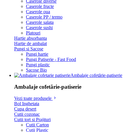
Caserole diverse
Caserole fructe
Caserole oua
Caserole PP / termo
Caserole salata
Caserole sushi
Platouri
Hartie absorbanta
Hartie de ambalat
Pungi si Sacose
Pungi hartie
Pungi Patiserie - Fast Food
Pungi plastic
Sacose Bio
Ambalaje cofetărie-patiserie
Ambalaje cofetărie-patiserie
Vezi toate produsele
Bol Inghetata
Cupa desert
Cutii cozonac
Cutii tort si Prajituri
Cutii Carton
Cutii Plastic