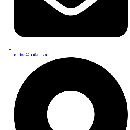
online@batiatus.ro