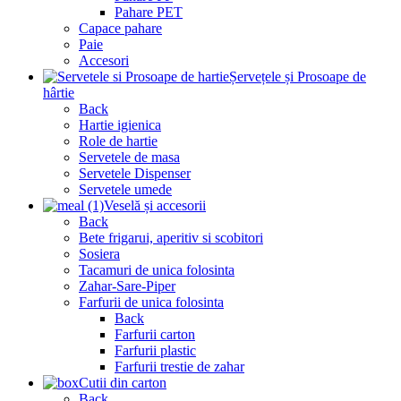
Pahare PET
Capace pahare
Paie
Accesori
Șervețele și Prosoape de
hârtie
Back
Hartie igienica
Role de hartie
Servetele de masa
Servetele Dispenser
Servetele umede
Veselă și accesorii
Back
Bete frigarui, aperitiv si scobitori
Sosiera
Tacamuri de unica folosinta
Zahar-Sare-Piper
Farfurii de unica folosinta
Back
Farfurii carton
Farfurii plastic
Farfurii trestie de zahar
Cutii din carton
Back