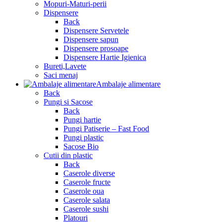
Mopuri-Maturi-perii
Dispensere
Back
Dispensere Servetele
Dispensere sapun
Dispensere prosoape
Dispensere Hartie Igienica
Bureti,Lavete
Saci menaj
Ambalaje alimentare
Back
Pungi si Sacose
Back
Pungi hartie
Pungi Patiserie – Fast Food
Pungi plastic
Sacose Bio
Cutii din plastic
Back
Caserole diverse
Caserole fructe
Caserole oua
Caserole salata
Caserole sushi
Platouri