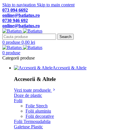
Skip to navigation
Skip to main content
073 094 6692
online@batiatus.ro
0730 946 692
online@batiatus.ro
Search
0
produse
0,00
lei
0
produse
Categorii produse
Accesorii & Altele
Accesorii & Altele
Vezi toate produsele
Doze de plastic
Folii
Folie Strech
Folii aluminiu
Folii decorative
Folii Termosudabila
Galetuse Plastic