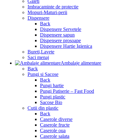
Galeti
Imbracaminte de protectie
Mopuri-Maturi-perii
Dispensere
Back
Dispensere Servetele
Dispensere sapun
Dispensere prosoape
Dispensere Hartie Igienica
Bureti,Lavete
Saci menaj
Ambalaje alimentare
Back
Pungi si Sacose
Back
Pungi hartie
Pungi Patiserie – Fast Food
Pungi plastic
Sacose Bio
Cutii din plastic
Back
Caserole diverse
Caserole fructe
Caserole oua
Caserole salata