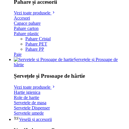
Pahare și accesorii
Vezi toate produsele
Accesori
Capace pahare
Pahare carton
Pahare plastic
Pahare Cristal
Pahare PET
Pahare PP
Paie
Șervețele și Prosoape de
hârtie
Șervețele și Prosoape de hârtie
Vezi toate produsele
Hartie igienica
Role de hartie
Servetele de masa
Servetele Dispenser
Servetele umede
Veselă și accesorii