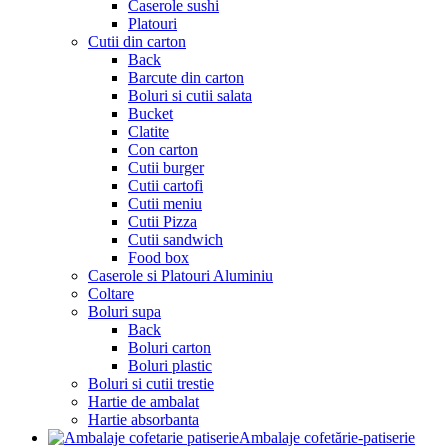
Caserole sushi
Platouri
Cutii din carton
Back
Barcute din carton
Boluri si cutii salata
Bucket
Clatite
Con carton
Cutii burger
Cutii cartofi
Cutii meniu
Cutii Pizza
Cutii sandwich
Food box
Caserole si Platouri Aluminiu
Coltare
Boluri supa
Back
Boluri carton
Boluri plastic
Boluri si cutii trestie
Hartie de ambalat
Hartie absorbanta
Ambalaje cofetărie-patiserie