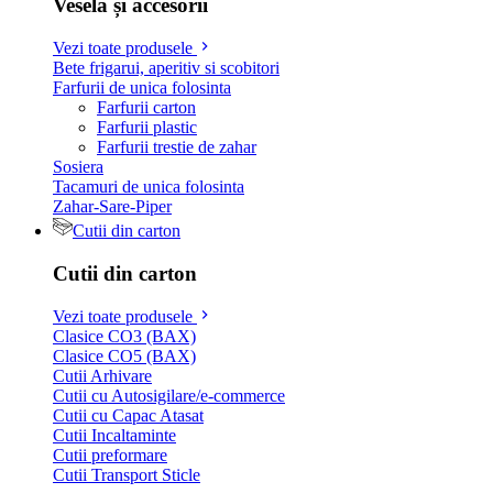
Veselă și accesorii
Vezi toate produsele
Bete frigarui, aperitiv si scobitori
Farfurii de unica folosinta
Farfurii carton
Farfurii plastic
Farfurii trestie de zahar
Sosiera
Tacamuri de unica folosinta
Zahar-Sare-Piper
Cutii din carton
Cutii din carton
Vezi toate produsele
Clasice CO3 (BAX)
Clasice CO5 (BAX)
Cutii Arhivare
Cutii cu Autosigilare/e-commerce
Cutii cu Capac Atasat
Cutii Incaltaminte
Cutii preformare
Cutii Transport Sticle