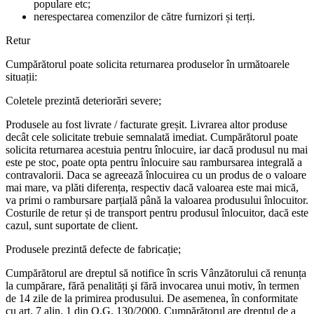
populare etc;
nerespectarea comenzilor de către furnizori și terți.
Retur
Cumpărătorul poate solicita returnarea produselor în următoarele
situații:
Coletele prezintă deteriorări severe;
Produsele au fost livrate / facturate greșit. Livrarea altor produse
decât cele solicitate trebuie semnalată imediat. Cumpărătorul poate
solicita returnarea acestuia pentru înlocuire, iar dacă produsul nu mai
este pe stoc, poate opta pentru înlocuire sau rambursarea integrală a
contravalorii. Daca se agreează înlocuirea cu un produs de o valoare
mai mare, va plăti diferența, respectiv dacă valoarea este mai mică,
va primi o rambursare parțială până la valoarea produsului înlocuitor.
Costurile de retur și de transport pentru produsul înlocuitor, dacă este
cazul, sunt suportate de client.
Produsele prezintă defecte de fabricație;
Cumpărătorul are dreptul să notifice în scris Vânzătorului că renunța
la cumpărare, fără penalități şi fără invocarea unui motiv, în termen
de 14 zile de la primirea produsului. De asemenea, în conformitate
cu art. 7 alin. 1 din O.G. 130/2000, Cumpărătorul are dreptul de a