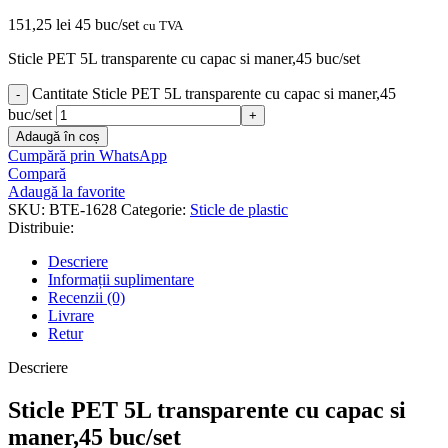
151,25
lei
45 buc/set
cu TVA
Sticle PET 5L transparente cu capac si maner,45 buc/set
Cantitate Sticle PET 5L transparente cu capac si maner,45
buc/set
Adaugă în coș
Cumpără prin WhatsApp
Compară
Adaugă la favorite
SKU:
BTE-1628
Categorie:
Sticle de plastic
Distribuie:
Descriere
Informații suplimentare
Recenzii (0)
Livrare
Retur
Descriere
Sticle PET 5L transparente cu capac si
maner,45 buc/set