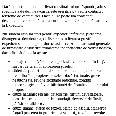
Dacă pachetul nu poate fi livrat (destinatarul nu răspunde, adresa
specificată de dumneavoastră este greșită etc), veți fi contactat
telefonic de către curier. Dacă nu se poate lua contact cu
destinatarul, coletele rămân la curierul zonal 7 zile, după care revin
la Expeditor.
Nu suntem răspunzători pentru expedieri întârziate, pierderea,
distrugerea, deteriorarea, ne livrarea sau livrarea greșită a unei
expedieri sau a unei părți din aceasta în cazul în care sunt generate
de următoarele situații/circumstanțe independente de voința noastră,
dar nelimitându-se la acestea:
blocaje rutiere (căderi de copaci, stânci, coliziuni în lanț),
surpări de teren în apropierea șoselei;
căderi de poduri, astupări de tunele montane, deraierea
trenurilor în apropierea șoselei, blocări naturale, greve
neautorizate, revolte spontane regionale, condiții
meteorologice nefavorabile bunei desfășurări a itinerariului
propus;
cauze naturale: seisme, cataclisme, furtuni devastatoare,
tornade, incendii naturale, inundații, deversări de fluvii,
părăsiri de albii etc;
cauze umane: starea de război, starea de asediu, etatizarea
forțată (trecerea în proprietatea statului), revoluții, revolte