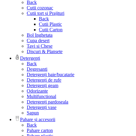
Back
Cutii cozonac
Cutii tort si Prajituri
Back
Cutii Plastic
Cutii Carton
Bol Inghetata
Cupa desert
Tavi si Chese
Discuri & Plansete
Detergenți
Back
Degresanti
Detergenți baie/bucatarie
Detergenți de rufe
Detergenți geam
Odorizante
Multifunctional
Detergenți pardoseala
Detergenți vase
Sapun
Pahare și accesorii
Back
Pahare carton
Pahare plastic