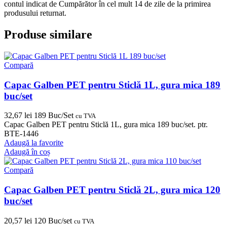
contul indicat de Cumpărător în cel mult 14 de zile de la primirea
produsului returnat.
Produse similare
Compară
Capac Galben PET pentru Sticlă 1L, gura mica 189
buc/set
32,67
lei
189 Buc/Set
cu TVA
Capac Galben PET pentru Sticlă 1L, gura mica 189 buc/set. ptr.
BTE-1446
Adaugă la favorite
Adaugă în coș
Compară
Capac Galben PET pentru Sticlă 2L, gura mica 120
buc/set
20,57
lei
120 Buc/set
cu TVA