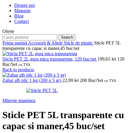
Despre noi
Magazin
Blog
Contact
Oferte
Search
Prima pagină
Accesorii & Altele
Sticle de plastic
Sticle PET 5L
transparente cu capac si maner,45 buc/set
Sticla PET 2L,gura mica transparenta, 120 buc/set
199,65
lei
120
Buc/Set
cu TVA
Back to products
Zahar alb plic 1 kg (200 x 5 gr)
22,99
lei
200 Buc/Set
cu TVA
Mărește imaginea
Sticle PET 5L transparente cu
capac si maner,45 buc/set