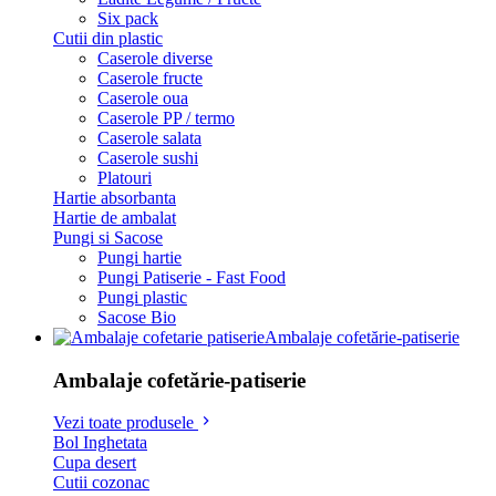
Six pack
Cutii din plastic
Caserole diverse
Caserole fructe
Caserole oua
Caserole PP / termo
Caserole salata
Caserole sushi
Platouri
Hartie absorbanta
Hartie de ambalat
Pungi si Sacose
Pungi hartie
Pungi Patiserie - Fast Food
Pungi plastic
Sacose Bio
Ambalaje cofetărie-patiserie
Ambalaje cofetărie-patiserie
Vezi toate produsele
Bol Inghetata
Cupa desert
Cutii cozonac