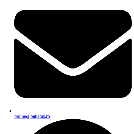
online@batiatus.ro