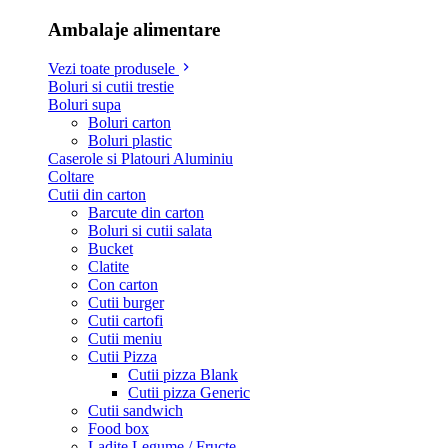
Ambalaje alimentare
Vezi toate produsele
Boluri si cutii trestie
Boluri supa
Boluri carton
Boluri plastic
Caserole si Platouri Aluminiu
Coltare
Cutii din carton
Barcute din carton
Boluri si cutii salata
Bucket
Clatite
Con carton
Cutii burger
Cutii cartofi
Cutii meniu
Cutii Pizza
Cutii pizza Blank
Cutii pizza Generic
Cutii sandwich
Food box
Ladite Legume / Fructe