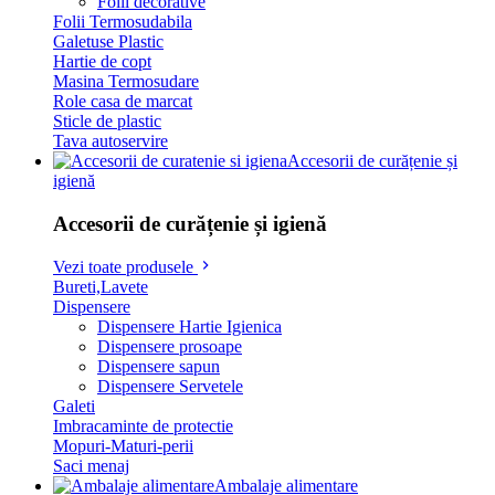
Folii decorative
Folii Termosudabila
Galetuse Plastic
Hartie de copt
Masina Termosudare
Role casa de marcat
Sticle de plastic
Tava autoservire
Accesorii de curățenie și
igienă
Accesorii de curățenie și igienă
Vezi toate produsele
Bureti,Lavete
Dispensere
Dispensere Hartie Igienica
Dispensere prosoape
Dispensere sapun
Dispensere Servetele
Galeti
Imbracaminte de protectie
Mopuri-Maturi-perii
Saci menaj
Ambalaje alimentare