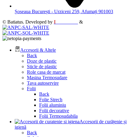
Șoseaua București - Urziceni 259, Afumați 901003
© Batiatus. Developed by
I
MCreative
&
WEBC
Accesorii & Altele
Back
Doze de plastic
Sticle de plastic
Role casa de marcat
Masina Termosudare
Tava autoservire
Folii
Back
Folie Strech
Folii aluminiu
Folii decorative
Folii Termosudabila
Accesorii de curățenie și
igienă
Back