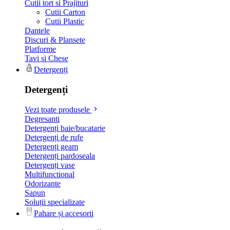
Cutii tort si Prajituri
Cutii Carton
Cutii Plastic
Dantele
Discuri & Plansete
Platforme
Tavi si Chese
Detergenți
Detergenți
Vezi toate produsele
Degresanti
Detergenți baie/bucatarie
Detergenți de rufe
Detergenți geam
Detergenți pardoseala
Detergenți vase
Multifunctional
Odorizante
Sapun
Soluții specializate
Pahare și accesorii