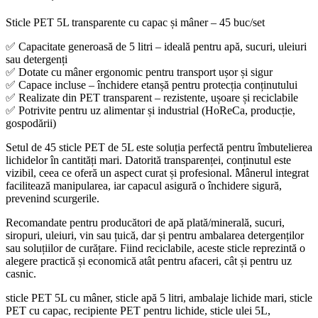
Sticle PET 5L transparente cu capac și mâner – 45 buc/set
✅ Capacitate generoasă de 5 litri – ideală pentru apă, sucuri, uleiuri
sau detergenți
✅ Dotate cu mâner ergonomic pentru transport ușor și sigur
✅ Capace incluse – închidere etanșă pentru protecția conținutului
✅ Realizate din PET transparent – rezistente, ușoare și reciclabile
✅ Potrivite pentru uz alimentar și industrial (HoReCa, producție,
gospodării)
Setul de 45 sticle PET de 5L este soluția perfectă pentru îmbutelierea
lichidelor în cantități mari. Datorită transparenței, conținutul este
vizibil, ceea ce oferă un aspect curat și profesional. Mânerul integrat
facilitează manipularea, iar capacul asigură o închidere sigură,
prevenind scurgerile.
Recomandate pentru producători de apă plată/minerală, sucuri,
siropuri, uleiuri, vin sau țuică, dar și pentru ambalarea detergenților
sau soluțiilor de curățare. Fiind reciclabile, aceste sticle reprezintă o
alegere practică și economică atât pentru afaceri, cât și pentru uz
casnic.
sticle PET 5L cu mâner, sticle apă 5 litri, ambalaje lichide mari, sticle
PET cu capac, recipiente PET pentru lichide, sticle ulei 5L,