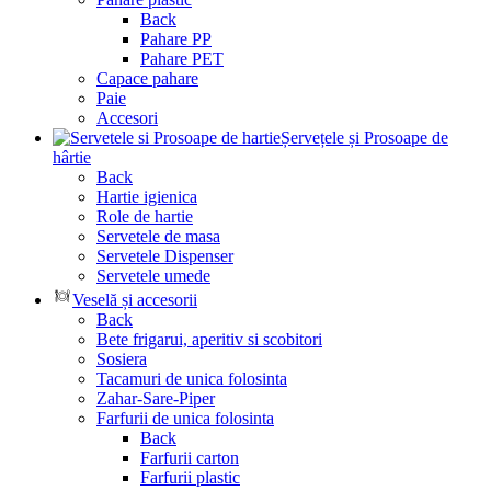
Back
Pahare PP
Pahare PET
Capace pahare
Paie
Accesori
Șervețele și Prosoape de
hârtie
Back
Hartie igienica
Role de hartie
Servetele de masa
Servetele Dispenser
Servetele umede
Veselă și accesorii
Back
Bete frigarui, aperitiv si scobitori
Sosiera
Tacamuri de unica folosinta
Zahar-Sare-Piper
Farfurii de unica folosinta
Back
Farfurii carton
Farfurii plastic