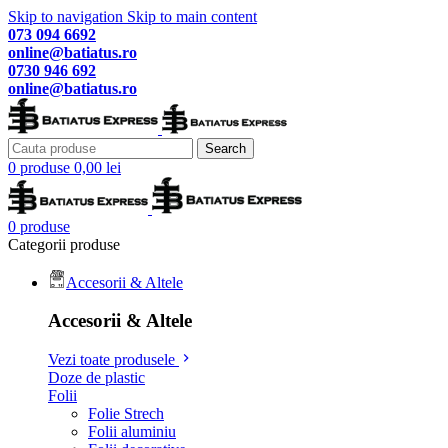
Skip to navigation
Skip to main content
073 094 6692
online@batiatus.ro
0730 946 692
online@batiatus.ro
Search
0
produse
0,00
lei
0
produse
Categorii produse
Accesorii & Altele
Accesorii & Altele
Vezi toate produsele
Doze de plastic
Folii
Folie Strech
Folii aluminiu