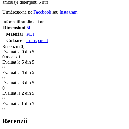
ambalaje detergenți 5 litri
Urmărește-ne pe
Facebook
sau
Instagram
Informații suplimentare
Dimensiuni
5L
Material
PET
Culoare
Transparent
Recenzii (0)
Evaluat la
0
din 5
0 recenzii
Evaluat la
5
din 5
0
Evaluat la
4
din 5
0
Evaluat la
3
din 5
0
Evaluat la
2
din 5
0
Evaluat la
1
din 5
0
Recenzii