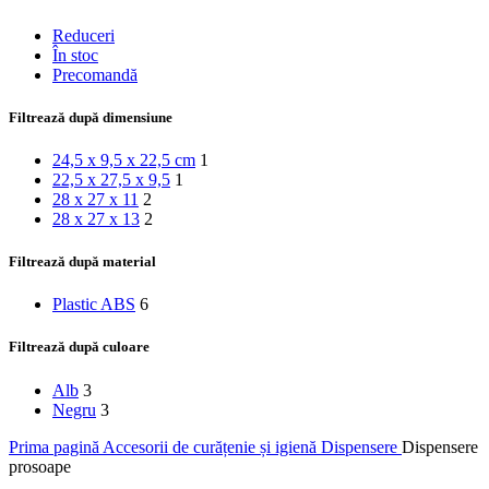
Reduceri
În stoc
Precomandă
Filtrează după dimensiune
24,5 x 9,5 x 22,5 cm
1
22,5 x 27,5 x 9,5
1
28 x 27 x 11
2
28 x 27 x 13
2
Filtrează după material
Plastic ABS
6
Filtrează după culoare
Alb
3
Negru
3
Prima pagină
Accesorii de curățenie și igienă
Dispensere
Dispensere
prosoape