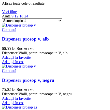
Afișez toate cele 6 rezultate
Vezi filtre
Arată
9
12
18
24
Compară
Dispenser prosop v, alb
66,55
lei
Buc
cu TVA
Dispenser Vialli, pentru prosoape in V, alb.
Adaugă la favorite
Adaugă în coș
Compară
Dispenser prosop v, negru
75,02
lei
Buc
cu TVA
Dispenser Vialli, pentru prosoape in V, negru.
Adaugă la favorite
Adaugă în coș