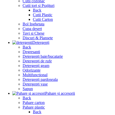
Cutii cozonac
Cutii tort si Prajituri
Back
Cutii Plastic
Cutii Carton
Bol Inghetata
Cupa desert
Tavi si Chese
Discuri & Plansete
Detergenți
Back
Degresanti
Detergenți baie/bucatarie
Detergenți de rufe
Detergenți geam
Odorizante
Multifunctional
Detergenți pardoseala
Detergenți vase
Sapun
Pahare și accesorii
Back
Pahare carton
Pahare plastic
Back