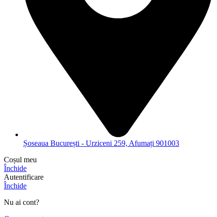
Șoseaua București - Urziceni 259, Afumați 901003
Coșul meu
Închide
Autentificare
Închide
Nu ai cont?