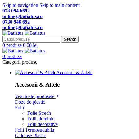
Skip to navigation
Skip to main content
073 094 6692
online@batiatus.ro
0730 946 692
online@batiatus.ro
Search
0
produse
0,00
lei
0
produse
Categorii produse
Accesorii & Altele
Accesorii & Altele
Vezi toate produsele
Doze de plastic
Folii
Folie Strech
Folii aluminiu
Folii decorative
Folii Termosudabila
Galetuse Plastic