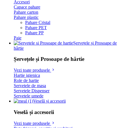
Accesori
Capace pahare
Pahare carton
Pahare plastic
Pahare Cristal
Pahare PET
Pahare PP
Paie
Șervețele și Prosoape de
hârtie
Șervețele și Prosoape de hârtie
Vezi toate produsele
Hartie igienica
Role de hartie
Servetele de masa
Servetele Dispenser
Servetele umede
Veselă și accesorii
Veselă și accesorii
Vezi toate produsele