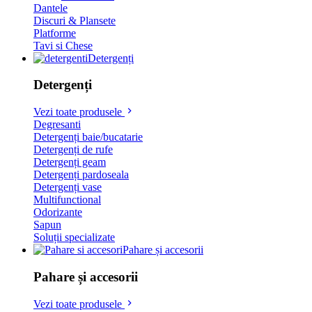
Dantele
Discuri & Plansete
Platforme
Tavi si Chese
Detergenți
Detergenți
Vezi toate produsele
Degresanti
Detergenți baie/bucatarie
Detergenți de rufe
Detergenți geam
Detergenți pardoseala
Detergenți vase
Multifunctional
Odorizante
Sapun
Soluții specializate
Pahare și accesorii
Pahare și accesorii
Vezi toate produsele