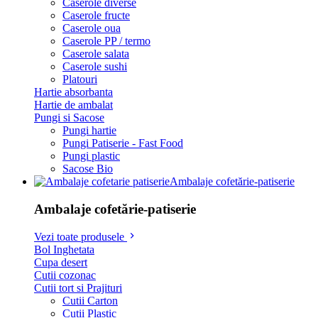
Caserole diverse
Caserole fructe
Caserole oua
Caserole PP / termo
Caserole salata
Caserole sushi
Platouri
Hartie absorbanta
Hartie de ambalat
Pungi si Sacose
Pungi hartie
Pungi Patiserie - Fast Food
Pungi plastic
Sacose Bio
Ambalaje cofetărie-patiserie
Ambalaje cofetărie-patiserie
Vezi toate produsele
Bol Inghetata
Cupa desert
Cutii cozonac
Cutii tort si Prajituri
Cutii Carton
Cutii Plastic