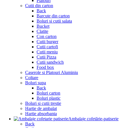
Platouri
Cutii din carton
Back
Barcute din carton
Boluri si cutii salata
Bucket
Clatite
Con carton
Cutii burger
Cutii cartofi
Cutii meniu
Cutii Pizza
Cutii sandwich
Food box
Caserole si Platouri Aluminiu
Coltare
Boluri supa
Back
Boluri carton
Boluri plastic
Boluri si cutii trestie
Hartie de ambalat
Hartie absorbanta
Ambalaje cofetărie-patiserie
Back