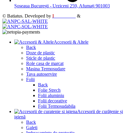
Șoseaua București - Urziceni 259, Afumați 901003
© Batiatus. Developed by
I
MCreative
&
WEBC
Accesorii & Altele
Back
Doze de plastic
Sticle de plastic
Role casa de marcat
Masina Termosudare
Tava autoservire
Folii
Back
Folie Strech
Folii aluminiu
Folii decorative
Folii Termosudabila
Accesorii de curățenie și
igienă
Back
Galeti
Imbracaminte de protectie