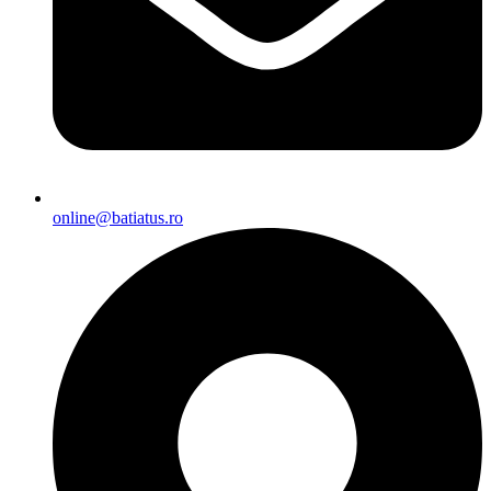
online@batiatus.ro