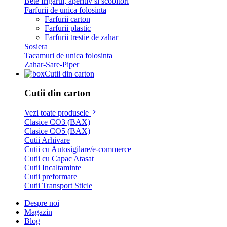
Bete frigarui, aperitiv si scobitori
Farfurii de unica folosinta
Farfurii carton
Farfurii plastic
Farfurii trestie de zahar
Sosiera
Tacamuri de unica folosinta
Zahar-Sare-Piper
Cutii din carton
Cutii din carton
Vezi toate produsele
Clasice CO3 (BAX)
Clasice CO5 (BAX)
Cutii Arhivare
Cutii cu Autosigilare/e-commerce
Cutii cu Capac Atasat
Cutii Incaltaminte
Cutii preformare
Cutii Transport Sticle
Despre noi
Magazin
Blog