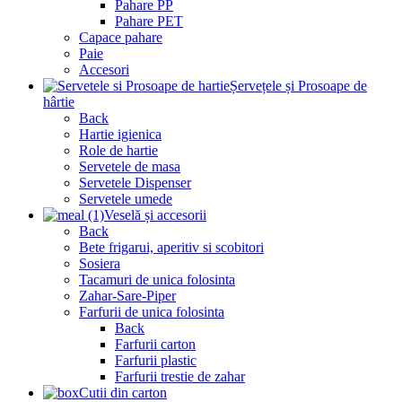
Pahare PP
Pahare PET
Capace pahare
Paie
Accesori
Șervețele și Prosoape de
hârtie
Back
Hartie igienica
Role de hartie
Servetele de masa
Servetele Dispenser
Servetele umede
Veselă și accesorii
Back
Bete frigarui, aperitiv si scobitori
Sosiera
Tacamuri de unica folosinta
Zahar-Sare-Piper
Farfurii de unica folosinta
Back
Farfurii carton
Farfurii plastic
Farfurii trestie de zahar
Cutii din carton