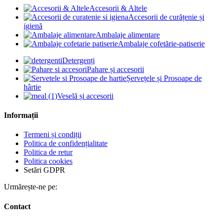
Accesorii & Altele
Accesorii de curățenie și
igienă
Ambalaje alimentare
Ambalaje cofetărie-patiserie
Detergenți
Pahare și accesorii
Șervețele și Prosoape de
hârtie
Veselă și accesorii
Informații
Termeni și condiții
Politica de confidențialitate
Politica de retur
Politica cookies
Setări GDPR
Urmărește-ne pe:
Contact