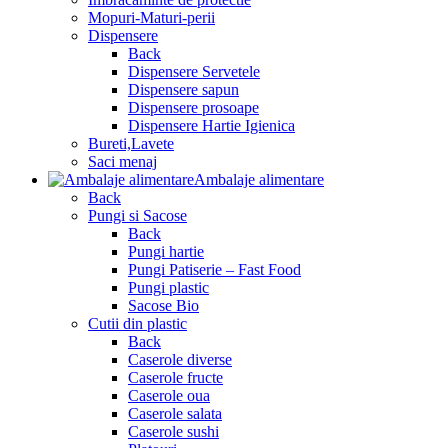
Mopuri-Maturi-perii
Dispensere
Back
Dispensere Servetele
Dispensere sapun
Dispensere prosoape
Dispensere Hartie Igienica
Bureti,Lavete
Saci menaj
Ambalaje alimentare
Back
Pungi si Sacose
Back
Pungi hartie
Pungi Patiserie – Fast Food
Pungi plastic
Sacose Bio
Cutii din plastic
Back
Caserole diverse
Caserole fructe
Caserole oua
Caserole salata
Caserole sushi