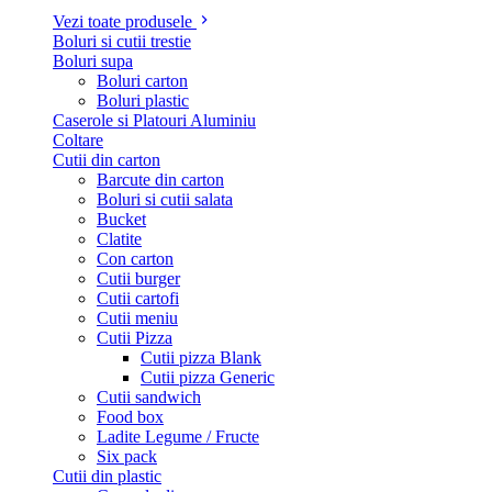
Vezi toate produsele
Boluri si cutii trestie
Boluri supa
Boluri carton
Boluri plastic
Caserole si Platouri Aluminiu
Coltare
Cutii din carton
Barcute din carton
Boluri si cutii salata
Bucket
Clatite
Con carton
Cutii burger
Cutii cartofi
Cutii meniu
Cutii Pizza
Cutii pizza Blank
Cutii pizza Generic
Cutii sandwich
Food box
Ladite Legume / Fructe
Six pack
Cutii din plastic