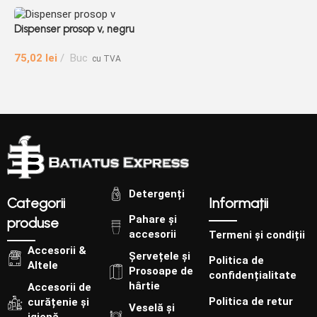
Dispenser prosop v, negru
D
75,02
lei
Buc
cu TVA
4
Detergenți
Categorii
Informații
Pahare și
produse
accesorii
Termeni și condiții
Accesorii &
Șervețele și
Politica de
Altele
Prosoape de
confidențialitate
hârtie
Accesorii de
Politica de retur
curățenie și
Veselă și