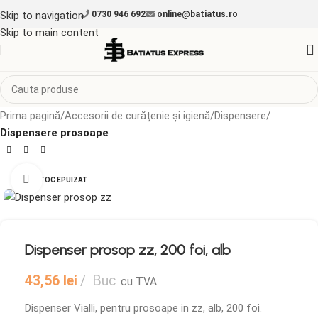
Skip to navigation
0730 946 692
online@batiatus.ro
Skip to main content
Prima pagină
Accesorii de curățenie și igienă
Dispensere
Dispensere prosoape
Mărește imaginea
STOC EPUIZAT
Dispenser prosop zz, 200 foi, alb
43,56
lei
Buc
cu TVA
Dispenser Vialli, pentru prosoape in zz, alb, 200 foi.