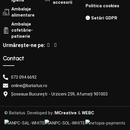
igienă
accesorii
Politica cookies
Ambalaje
alimentare
Setări GDPR
Ambalaje
cofetărie-
patiserie
Urmărește-ne pe:
Contact
073 094 6692
online@batiatus.ro
Șoseaua București - Urziceni 259, Afumați 901003
© Batiatus. Developed by
I
MCreative
&
WEBC