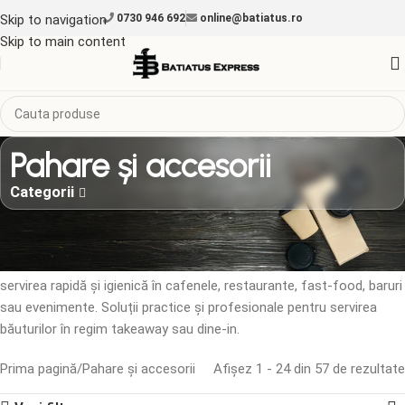
Skip to navigation
0730 946 692
online@batiatus.ro
Skip to main content
Pahare și accesorii
Categorii
Pahare de carton și plastic de diferite dimensiuni, cu capace
compatibile și paie — ideale pentru băuturi calde sau reci. Gama
include pahare simple sau personalizabile, accesorii utile pentru
servirea rapidă și igienică în cafenele, restaurante, fast-food, baruri
sau evenimente. Soluții practice și profesionale pentru servirea
băuturilor în regim takeaway sau dine-in.
Prima pagină
Pahare și accesorii
Afișez 1 - 24 din 57 de rezultate