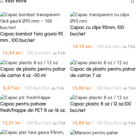
Vezi filtre
Capac cu clips 95mm, 100
Capac bombat fara gaura 95
buc/set
mm , 100 buc/set
18,15
lei
100 buc/set
cu TVA
16,94
lei
100 buc/set
cu TVA
Capac de plastic pentru pahar
Capac de plastic pentru pahar
de carton 4 oz -110 ml
de carton 7 oz
8,47
lei
100 Buc/Set
10,89
lei
100 Buc/Set
cu TVA
cu TVA
Capac pentru pahare
Capac plastic 8 oz / 12 oz,100
fresh/frappe din PET 8 oz-16 oz,
buc/set
Limera, 100 Buc/Set
13,31
lei
100 Buc/Set
10,89
lei
100 Buc/Set
cu TVA
cu TVA