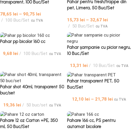
Pahar pentru fresh/frappe din
transparent, 100 Buc/Set
pet, Limera, 50 Buc/Set
78,65
lei
–
90,75
lei
15,73
lei
–
32,67
lei
100 Buc/Set
cu TVA
50 Buc/Set
cu TVA
Pahar pp bicolor 160 cc
Pahar șampanie cu picior negru,
9,68
lei
100 Buc/Set
10 Buc./Set
cu TVA
13,31
lei
10 Buc/Set
cu TVA
Pahar transparent PET, 50
Pahar shot 40ml, transparent 50
Buc/Set
buc/set
12,10
lei
–
21,78
lei
cu TVA
19,36
lei
50 buc/set
cu TVA
Pahare 12 oz Carton +PE, 350
Pahare 166 cc, PS pentru
ml, 50 Buc/Set
automat bicolore