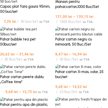
Manson pentru
Capac plat fara gaura 95mm,
pahar,carton,1000 Buc/Set
50 buc/set
121,00
lei
–
139,15
lei
7,26
lei
50 buc/set
1000 Buc/Set
cu TVA
cu TVA
Pahar bubble tea pet
Pahar carton negru cu
50buc/set
inimioară, 50 Buc./Set
26,62
lei
–
31,46
lei
8,47
lei
–
16,94
lei
50 Buc/Set
50 Buc./Set
cu TVA
cu TVA
Pahar carton X-mas, color, 25
Pahar carton perete dublu
buc/set
„Coffee time”
9,68
lei
–
14,52
lei
9,68
lei
–
15,73
lei
25 Buc/Set
cu TVA
cu TVA
Pahar pentru apa din plastic,