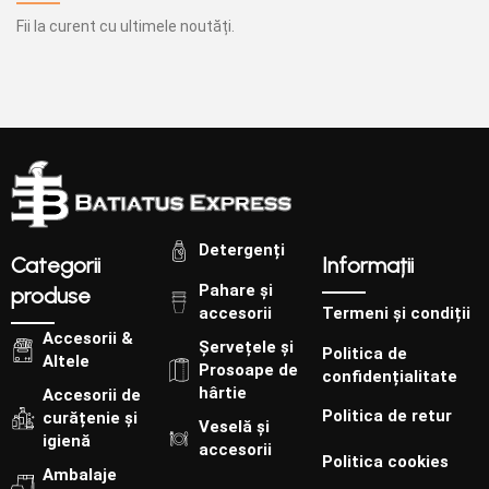
Fii la curent cu ultimele noutăți.
Detergenți
Categorii
Informații
Pahare și
produse
accesorii
Termeni și condiții
Accesorii &
Șervețele și
Politica de
Altele
Prosoape de
confidențialitate
hârtie
Accesorii de
Politica de retur
curățenie și
Veselă și
igienă
accesorii
Politica cookies
Ambalaje