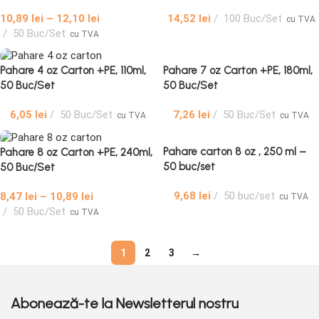
10,89
lei
–
12,10
lei
14,52
lei
100 Buc/Set
cu TVA
50 Buc/Set
cu TVA
Pahare 7 oz Carton +PE, 180ml,
Pahare 4 oz Carton +PE, 110ml,
50 Buc/Set
50 Buc/Set
7,26
lei
50 Buc/Set
6,05
lei
50 Buc/Set
cu TVA
cu TVA
Pahare carton 8 oz , 250 ml –
Pahare 8 oz Carton +PE, 240ml,
50 buc/set
50 Buc/Set
9,68
lei
50 buc/set
8,47
lei
–
10,89
lei
cu TVA
50 Buc/Set
cu TVA
1
2
3
→
Abonează-te la Newsletterul nostru