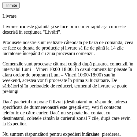
Livrare
Livrarea
nu
este gratuită și se face prin curier rapid așa cum este
descrisă în secțiunea "Livrări".
Produsele noastre sunt realizate câteodată pe bază de comandă, ceea
ce face ca durata de producție și livrare să fie de până la 14 zile
lucrătoare începând cu ziua procesării comenzii.
Comenzile sunt procesate cât mai curând după plasarea comenzii, în
intervalul Luni – Vineri 10:00-18:00. În cazul comenzilor plasate în
afara orelor de program (Luni – Vineri 10:00-18:00) sau în
weekend, acestea vor fi procesate în prima zi lucrătoare. De
sărbători și în perioadele de reduceri, termenul de livrare se poate
prelungi.
Dacă pachetul nu poate fi livrat (destinatarul nu răspunde, adresa
specificată de dumneavoastră este greșită etc), veți fi contactat
telefonic de către curier. Dacă nu se poate lua contact cu
destinatarul, coletele rămân la curierul zonal 7 zile, după care revin
la Expeditor.
Nu suntem răspunzători pentru expedieri întârziate, pierderea,