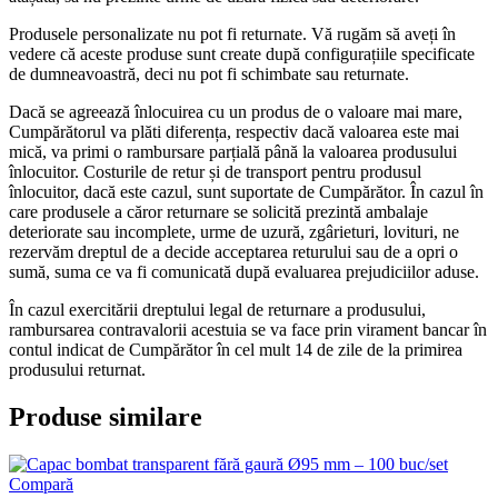
Produsele personalizate nu pot fi returnate. Vă rugăm să aveți în
vedere că aceste produse sunt create după configurațiile specificate
de dumneavoastră, deci nu pot fi schimbate sau returnate.
Dacă se agreează înlocuirea cu un produs de o valoare mai mare,
Cumpărătorul va plăti diferența, respectiv dacă valoarea este mai
mică, va primi o rambursare parțială până la valoarea produsului
înlocuitor. Costurile de retur și de transport pentru produsul
înlocuitor, dacă este cazul, sunt suportate de Cumpărător. În cazul în
care produsele a căror returnare se solicită prezintă ambalaje
deteriorate sau incomplete, urme de uzură, zgârieturi, lovituri, ne
rezervăm dreptul de a decide acceptarea returului sau de a opri o
sumă, suma ce va fi comunicată după evaluarea prejudiciilor aduse.
În cazul exercitării dreptului legal de returnare a produsului,
rambursarea contravalorii acestuia se va face prin virament bancar în
contul indicat de Cumpărător în cel mult 14 de zile de la primirea
produsului returnat.
Produse similare
Compară