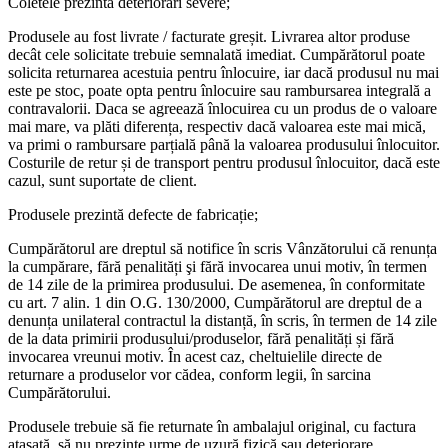
Coletele prezintă deteriorări severe;
Produsele au fost livrate / facturate greșit. Livrarea altor produse
decât cele solicitate trebuie semnalată imediat. Cumpărătorul poate
solicita returnarea acestuia pentru înlocuire, iar dacă produsul nu mai
este pe stoc, poate opta pentru înlocuire sau rambursarea integrală a
contravalorii. Daca se agreează înlocuirea cu un produs de o valoare
mai mare, va plăti diferența, respectiv dacă valoarea este mai mică,
va primi o rambursare parțială până la valoarea produsului înlocuitor.
Costurile de retur și de transport pentru produsul înlocuitor, dacă este
cazul, sunt suportate de client.
Produsele prezintă defecte de fabricație;
Cumpărătorul are dreptul să notifice în scris Vânzătorului că renunța
la cumpărare, fără penalități şi fără invocarea unui motiv, în termen
de 14 zile de la primirea produsului. De asemenea, în conformitate
cu art. 7 alin. 1 din O.G. 130/2000, Cumpărătorul are dreptul de a
denunța unilateral contractul la distanță, în scris, în termen de 14 zile
de la data primirii produsului/produselor, fără penalități și fără
invocarea vreunui motiv. În acest caz, cheltuielile directe de
returnare a produselor vor cădea, conform legii, în sarcina
Cumpărătorului.
Produsele trebuie să fie returnate în ambalajul original, cu factura
atașată, să nu prezinte urme de uzură fizică sau deteriorare.