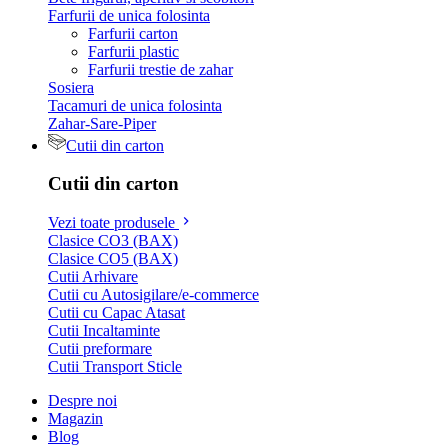
Farfurii de unica folosinta
Farfurii carton
Farfurii plastic
Farfurii trestie de zahar
Sosiera
Tacamuri de unica folosinta
Zahar-Sare-Piper
Cutii din carton
Cutii din carton
Vezi toate produsele
Clasice CO3 (BAX)
Clasice CO5 (BAX)
Cutii Arhivare
Cutii cu Autosigilare/e-commerce
Cutii cu Capac Atasat
Cutii Incaltaminte
Cutii preformare
Cutii Transport Sticle
Despre noi
Magazin
Blog