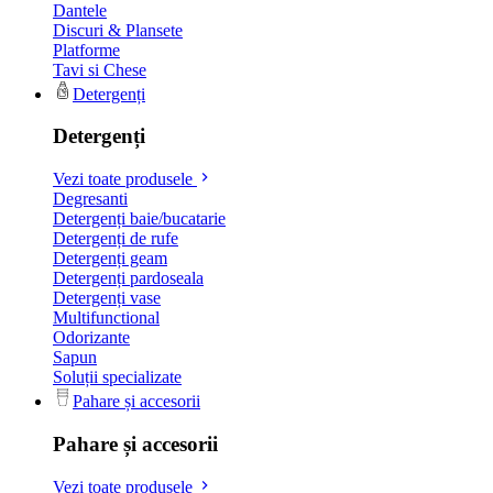
Dantele
Discuri & Plansete
Platforme
Tavi si Chese
Detergenți
Detergenți
Vezi toate produsele
Degresanti
Detergenți baie/bucatarie
Detergenți de rufe
Detergenți geam
Detergenți pardoseala
Detergenți vase
Multifunctional
Odorizante
Sapun
Soluții specializate
Pahare și accesorii
Pahare și accesorii
Vezi toate produsele