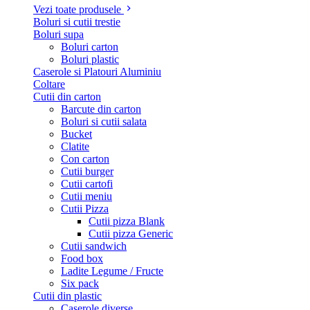
Vezi toate produsele
Boluri si cutii trestie
Boluri supa
Boluri carton
Boluri plastic
Caserole si Platouri Aluminiu
Coltare
Cutii din carton
Barcute din carton
Boluri si cutii salata
Bucket
Clatite
Con carton
Cutii burger
Cutii cartofi
Cutii meniu
Cutii Pizza
Cutii pizza Blank
Cutii pizza Generic
Cutii sandwich
Food box
Ladite Legume / Fructe
Six pack
Cutii din plastic
Caserole diverse