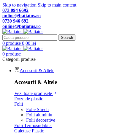
Skip to navigation
Skip to main content
073 094 6692
online@batiatus.ro
0730 946 692
online@batiatus.ro
Search
0
produse
0,00
lei
0
produse
Categorii produse
Accesorii & Altele
Accesorii & Altele
Vezi toate produsele
Doze de plastic
Folii
Folie Strech
Folii aluminiu
Folii decorative
Folii Termosudabila
Galetuse Plastic