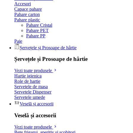
Accesori
Capace pahare
Pahare carton
Pahare plastic
Pahare Cristal
Pahare PET
Pahare PP
Paie
Șervețele și Prosoape de hârtie
Șervețele și Prosoape de hârtie
Vezi toate produsele
Hartie igienica
Role de hartie
Servetele de masa
Servetele Dispenser
Servetele umede
Veselă și accesorii
Veselă și accesorii
Vezi toate produsele
Bete frigarui, aperitiv si scobitori