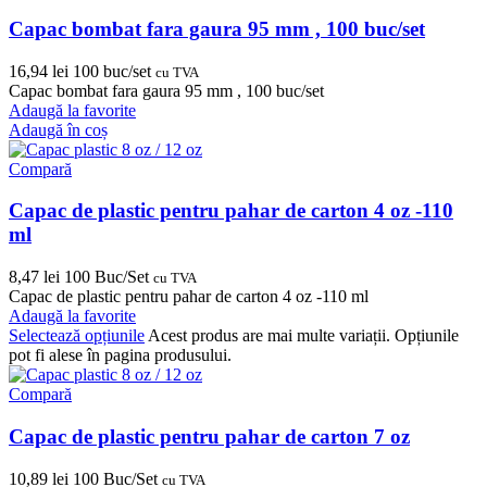
Capac bombat fara gaura 95 mm , 100 buc/set
16,94
lei
100 buc/set
cu TVA
Capac bombat fara gaura 95 mm , 100 buc/set
Adaugă la favorite
Adaugă în coș
Compară
Capac de plastic pentru pahar de carton 4 oz -110
ml
8,47
lei
100 Buc/Set
cu TVA
Capac de plastic pentru pahar de carton 4 oz -110 ml
Adaugă la favorite
Selectează opțiunile
Acest produs are mai multe variații. Opțiunile
pot fi alese în pagina produsului.
Compară
Capac de plastic pentru pahar de carton 7 oz
10,89
lei
100 Buc/Set
cu TVA