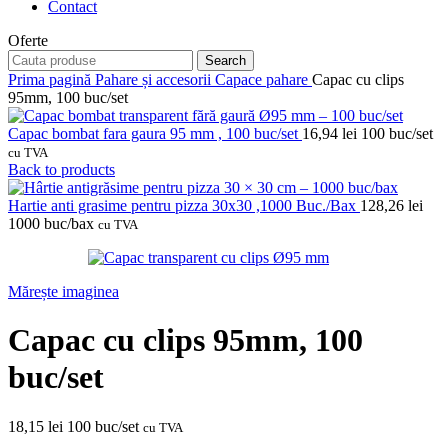
Contact
Oferte
Search
Prima pagină
Pahare și accesorii
Capace pahare
Capac cu clips
95mm, 100 buc/set
Capac bombat fara gaura 95 mm , 100 buc/set
16,94
lei
100 buc/set
cu TVA
Back to products
Hartie anti grasime pentru pizza 30x30 ,1000 Buc./Bax
128,26
lei
1000 buc/bax
cu TVA
Mărește imaginea
Capac cu clips 95mm, 100
buc/set
18,15
lei
100 buc/set
cu TVA