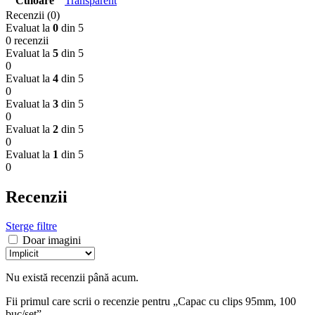
Culoare
Transparent
Recenzii (0)
Evaluat la
0
din 5
0 recenzii
Evaluat la
5
din 5
0
Evaluat la
4
din 5
0
Evaluat la
3
din 5
0
Evaluat la
2
din 5
0
Evaluat la
1
din 5
0
Recenzii
Sterge filtre
Doar imagini
Nu există recenzii până acum.
Fii primul care scrii o recenzie pentru „Capac cu clips 95mm, 100
buc/set”