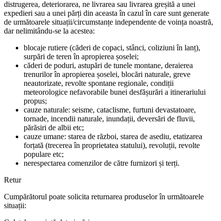
distrugerea, deteriorarea, ne livrarea sau livrarea greșită a unei
expedieri sau a unei părți din aceasta în cazul în care sunt generate
de următoarele situații/circumstanțe independente de voința noastră,
dar nelimitându-se la acestea:
blocaje rutiere (căderi de copaci, stânci, coliziuni în lanț),
surpări de teren în apropierea șoselei;
căderi de poduri, astupări de tunele montane, deraierea
trenurilor în apropierea șoselei, blocări naturale, greve
neautorizate, revolte spontane regionale, condiții
meteorologice nefavorabile bunei desfășurări a itinerariului
propus;
cauze naturale: seisme, cataclisme, furtuni devastatoare,
tornade, incendii naturale, inundații, deversări de fluvii,
părăsiri de albii etc;
cauze umane: starea de război, starea de asediu, etatizarea
forțată (trecerea în proprietatea statului), revoluții, revolte
populare etc;
nerespectarea comenzilor de către furnizori și terți.
Retur
Cumpărătorul poate solicita returnarea produselor în următoarele
situații: