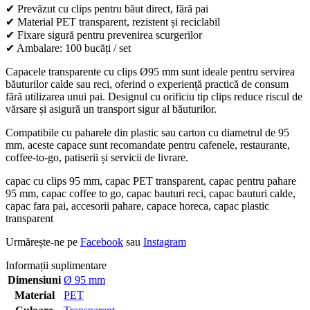
✔ Prevăzut cu clips pentru băut direct, fără pai
✔ Material PET transparent, rezistent și reciclabil
✔ Fixare sigură pentru prevenirea scurgerilor
✔ Ambalare: 100 bucăți / set
Capacele transparente cu clips Ø95 mm sunt ideale pentru servirea
băuturilor calde sau reci, oferind o experiență practică de consum
fără utilizarea unui pai. Designul cu orificiu tip clips reduce riscul de
vărsare și asigură un transport sigur al băuturilor.
Compatibile cu paharele din plastic sau carton cu diametrul de 95
mm, aceste capace sunt recomandate pentru cafenele, restaurante,
coffee-to-go, patiserii și servicii de livrare.
capac cu clips 95 mm, capac PET transparent, capac pentru pahare
95 mm, capac coffee to go, capac bauturi reci, capac bauturi calde,
capac fara pai, accesorii pahare, capace horeca, capac plastic
transparent
Urmărește-ne pe
Facebook
sau
Instagram
Informații suplimentare
Dimensiuni
Ø 95 mm
Material
PET