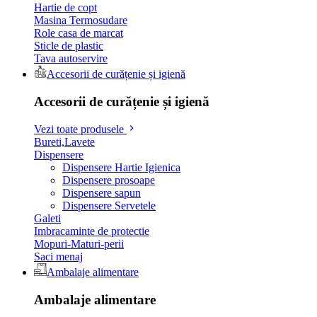
Hartie de copt
Masina Termosudare
Role casa de marcat
Sticle de plastic
Tava autoservire
Accesorii de curățenie și igienă
Accesorii de curățenie și igienă
Vezi toate produsele
Bureti,Lavete
Dispensere
Dispensere Hartie Igienica
Dispensere prosoape
Dispensere sapun
Dispensere Servetele
Galeti
Imbracaminte de protectie
Mopuri-Maturi-perii
Saci menaj
Ambalaje alimentare
Ambalaje alimentare