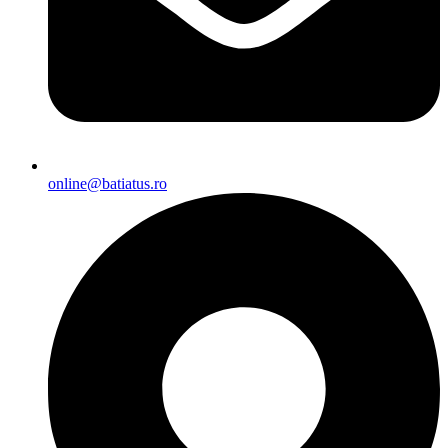
online@batiatus.ro