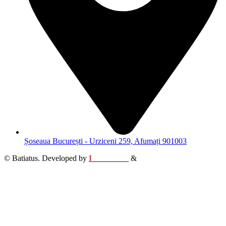
Șoseaua București - Urziceni 259, Afumați 901003
© Batiatus. Developed by
I
MCreative
&
WEBC