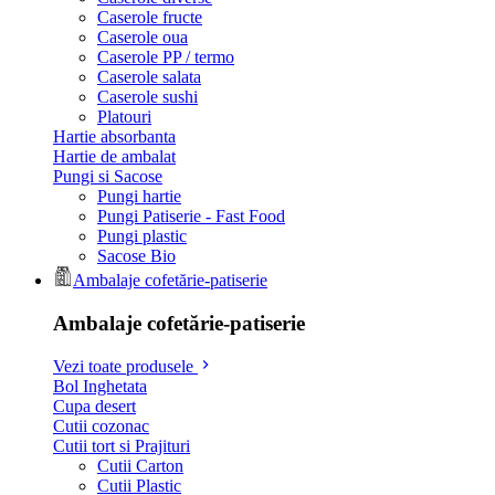
Caserole fructe
Caserole oua
Caserole PP / termo
Caserole salata
Caserole sushi
Platouri
Hartie absorbanta
Hartie de ambalat
Pungi si Sacose
Pungi hartie
Pungi Patiserie - Fast Food
Pungi plastic
Sacose Bio
Ambalaje cofetărie-patiserie
Ambalaje cofetărie-patiserie
Vezi toate produsele
Bol Inghetata
Cupa desert
Cutii cozonac
Cutii tort si Prajituri
Cutii Carton
Cutii Plastic