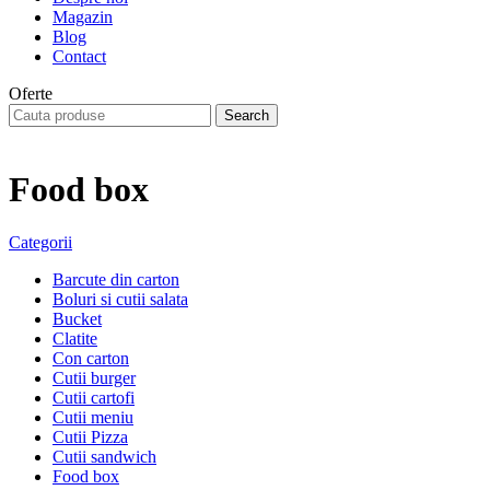
Magazin
Blog
Contact
Oferte
Search
Food box
Categorii
Barcute din carton
Boluri si cutii salata
Bucket
Clatite
Con carton
Cutii burger
Cutii cartofi
Cutii meniu
Cutii Pizza
Cutii sandwich
Food box