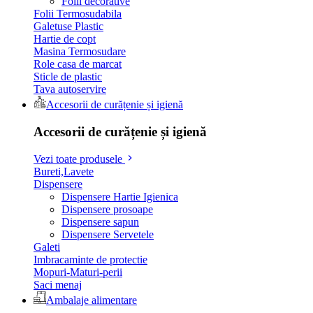
Folii decorative
Folii Termosudabila
Galetuse Plastic
Hartie de copt
Masina Termosudare
Role casa de marcat
Sticle de plastic
Tava autoservire
Accesorii de curățenie și igienă
Accesorii de curățenie și igienă
Vezi toate produsele
Bureti,Lavete
Dispensere
Dispensere Hartie Igienica
Dispensere prosoape
Dispensere sapun
Dispensere Servetele
Galeti
Imbracaminte de protectie
Mopuri-Maturi-perii
Saci menaj
Ambalaje alimentare