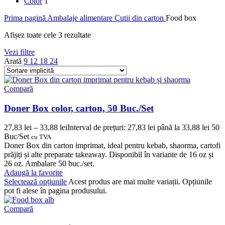
Color
1
Prima pagină
Ambalaje alimentare
Cutii din carton
Food box
Afișez toate cele 3 rezultate
Vezi filtre
Arată
9
12
18
24
Compară
Doner Box color, carton, 50 Buc./Set
27,83
lei
–
33,88
lei
Interval de prețuri: 27,83 lei până la 33,88 lei
50
Buc/Set
cu TVA
Doner Box din carton imprimat, ideal pentru kebab, shaorma, cartofi
prăjiți și alte preparate takeaway. Disponibil în variante de 16 oz și
26 oz. Ambalare 50 buc./set.
Adaugă la favorite
Selectează opțiunile
Acest produs are mai multe variații. Opțiunile
pot fi alese în pagina produsului.
Compară