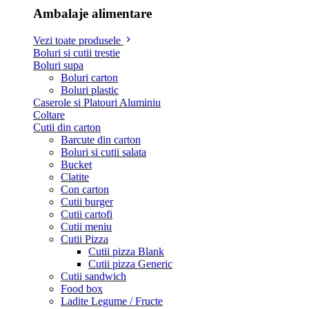
Ambalaje alimentare
Vezi toate produsele
Boluri si cutii trestie
Boluri supa
Boluri carton
Boluri plastic
Caserole si Platouri Aluminiu
Coltare
Cutii din carton
Barcute din carton
Boluri si cutii salata
Bucket
Clatite
Con carton
Cutii burger
Cutii cartofi
Cutii meniu
Cutii Pizza
Cutii pizza Blank
Cutii pizza Generic
Cutii sandwich
Food box
Ladite Legume / Fructe