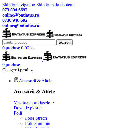
Skip to navigation
Skip to main content
073 094 6692
online@batiatus.ro
0730 946 692
online@batiatus.ro
Search
0
produse
0,00
lei
0
produse
Categorii produse
Accesorii & Altele
Accesorii & Altele
Vezi toate produsele
Doze de plastic
Folii
Folie Strech
Folii aluminiu