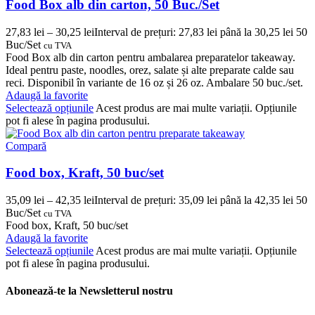
Food Box alb din carton, 50 Buc./Set
27,83
lei
–
30,25
lei
Interval de prețuri: 27,83 lei până la 30,25 lei
50
Buc/Set
cu TVA
Food Box alb din carton pentru ambalarea preparatelor takeaway.
Ideal pentru paste, noodles, orez, salate și alte preparate calde sau
reci. Disponibil în variante de 16 oz și 26 oz. Ambalare 50 buc./set.
Adaugă la favorite
Selectează opțiunile
Acest produs are mai multe variații. Opțiunile
pot fi alese în pagina produsului.
Compară
Food box, Kraft, 50 buc/set
35,09
lei
–
42,35
lei
Interval de prețuri: 35,09 lei până la 42,35 lei
50
Buc/Set
cu TVA
Food box, Kraft, 50 buc/set
Adaugă la favorite
Selectează opțiunile
Acest produs are mai multe variații. Opțiunile
pot fi alese în pagina produsului.
Abonează-te la Newsletterul nostru