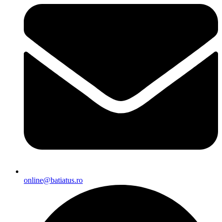
online@batiatus.ro