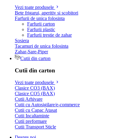
Vezi toate produsele
Bete frigarui, aperitiv si scobitori
Farfurii de unica folosinta
Farfurii carton
Farfurii plastic
Farfurii trestie de zahar
Sosiera
Tacamuri de unica folosinta
Zahar-Sare-Piper
Cutii din carton
Cutii din carton
Vezi toate produsele
Clasice CO3 (BAX)
Clasice CO5 (BAX)
Cutii Arhivare
Cutii cu Autosigilare/e-commerce
Cutii cu Capac Atasat
Cutii Incaltaminte
Cutii preformare
Cutii Transport Sticle
Despre noi