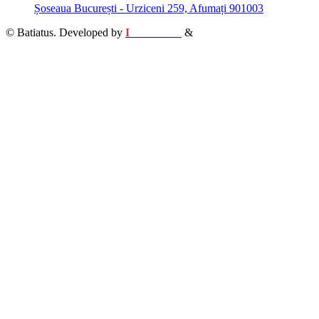
Șoseaua București - Urziceni 259, Afumați 901003
© Batiatus. Developed by
I
MCreative
&
WEBC