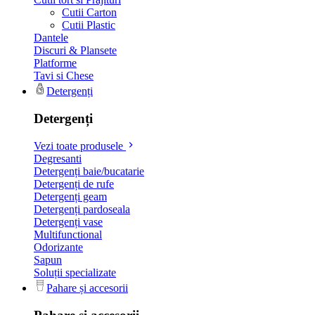
Cutii Carton
Cutii Plastic
Dantele
Discuri & Plansete
Platforme
Tavi si Chese
Detergenți
Detergenți
Vezi toate produsele
Degresanti
Detergenți baie/bucatarie
Detergenți de rufe
Detergenți geam
Detergenți pardoseala
Detergenți vase
Multifunctional
Odorizante
Sapun
Soluții specializate
Pahare și accesorii