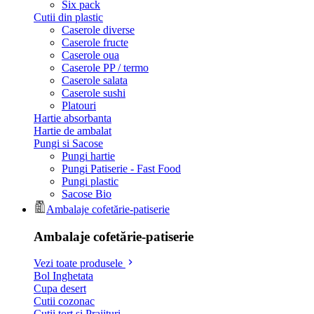
Six pack
Cutii din plastic
Caserole diverse
Caserole fructe
Caserole oua
Caserole PP / termo
Caserole salata
Caserole sushi
Platouri
Hartie absorbanta
Hartie de ambalat
Pungi si Sacose
Pungi hartie
Pungi Patiserie - Fast Food
Pungi plastic
Sacose Bio
Ambalaje cofetărie-patiserie
Ambalaje cofetărie-patiserie
Vezi toate produsele
Bol Inghetata
Cupa desert
Cutii cozonac
Cutii tort si Prajituri