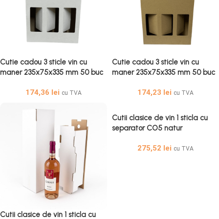
Cutie cadou 3 sticle vin cu
Cutie cadou 3 sticle vin cu
maner 235x75x335 mm 50 buc
maner 235x75x335 mm 50 buc
set alb – Cutie Cadou Vin Cu
set natur – Cutie Cadou Vin Cu
174,36
lei
174,23
lei
Mâner
Mâner
cu TVA
cu TVA
Cutii clasice de vin 1 sticla cu
separator CO5 natur
130x130x395 50 buc set – Cutii
275,52
lei
Vin Naturale Cu Separator
cu TVA
Cutii clasice de vin 1 sticla cu