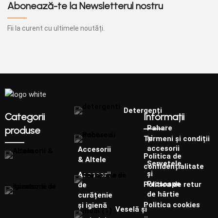
Abonează-te la Newsletterul nostru
Fii la curent cu ultimele noutăți.
Detergenți
Categorii
Informații
Pahare
produse
și
Termeni și condiții
accesorii
Accesorii
Politica de
& Altele
Șervețele
confidențialitate
și
Accesorii
Prosoape
Politica de retur
de
de hârtie
curățenie
Politica cookies
și igienă
Veselă și