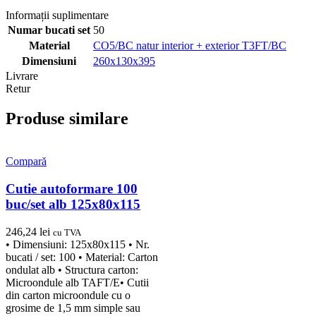
Informații suplimentare
Numar bucati set
50
Material
CO5/BC natur interior + exterior T3FT/BC
Dimensiuni
260x130x395
Livrare
Retur
Produse similare
Compară
Cutie autoformare 100
buc/set alb 125x80x115
246,24
lei
cu TVA
• Dimensiuni: 125x80x115 • Nr.
bucati / set: 100 • Material: Carton
ondulat alb • Structura carton:
Microondule alb TAFT/E• Cutii
din carton microondule cu o
grosime de 1,5 mm simple sau