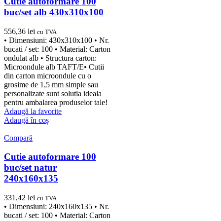
Cutie autoformare 100
buc/set alb 430x310x100
556,36
lei
cu TVA
• Dimensiuni: 430x310x100 • Nr.
bucati / set: 100 • Material: Carton
ondulat alb • Structura carton:
Microondule alb TAFT/E• Cutii
din carton microondule cu o
grosime de 1,5 mm simple sau
personalizate sunt solutia ideala
pentru ambalarea produselor tale!
Adaugă la favorite
Adaugă în coș
Compară
Cutie autoformare 100
buc/set natur
240x160x135
331,42
lei
cu TVA
• Dimensiuni: 240x160x135 • Nr.
bucati / set: 100 • Material: Carton