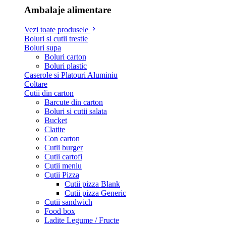
Ambalaje alimentare
Vezi toate produsele
Boluri si cutii trestie
Boluri supa
Boluri carton
Boluri plastic
Caserole si Platouri Aluminiu
Coltare
Cutii din carton
Barcute din carton
Boluri si cutii salata
Bucket
Clatite
Con carton
Cutii burger
Cutii cartofi
Cutii meniu
Cutii Pizza
Cutii pizza Blank
Cutii pizza Generic
Cutii sandwich
Food box
Ladite Legume / Fructe