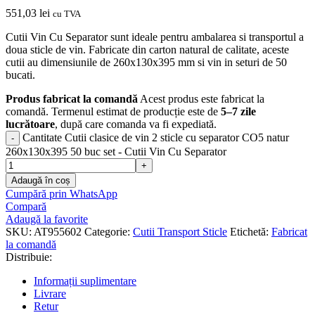
551,03
lei
cu TVA
Cutii Vin Cu Separator sunt ideale pentru ambalarea si transportul a
doua sticle de vin. Fabricate din carton natural de calitate, aceste
cutii au dimensiunile de 260x130x395 mm si vin in seturi de 50
bucati.
Produs fabricat la comandă
Acest produs este fabricat la
comandă. Termenul estimat de producție este de
5–7 zile
lucrătoare
, după care comanda va fi expediată.
Cantitate Cutii clasice de vin 2 sticle cu separator CO5 natur
260x130x395 50 buc set - Cutii Vin Cu Separator
Adaugă în coș
Cumpără prin WhatsApp
Compară
Adaugă la favorite
SKU:
AT955602
Categorie:
Cutii Transport Sticle
Etichetă:
Fabricat
la comandă
Distribuie:
Informații suplimentare
Livrare
Retur