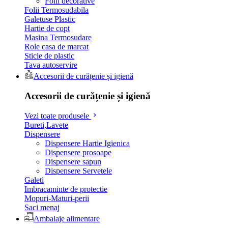
Folii decorative
Folii Termosudabila
Galetuse Plastic
Hartie de copt
Masina Termosudare
Role casa de marcat
Sticle de plastic
Tava autoservire
Accesorii de curățenie și igienă
Accesorii de curățenie și igienă
Vezi toate produsele
Bureti,Lavete
Dispensere
Dispensere Hartie Igienica
Dispensere prosoape
Dispensere sapun
Dispensere Servetele
Galeti
Imbracaminte de protectie
Mopuri-Maturi-perii
Saci menaj
Ambalaje alimentare