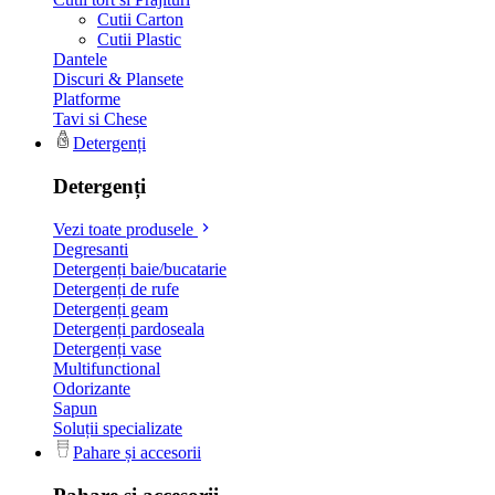
Cutii Carton
Cutii Plastic
Dantele
Discuri & Plansete
Platforme
Tavi si Chese
Detergenți
Detergenți
Vezi toate produsele
Degresanti
Detergenți baie/bucatarie
Detergenți de rufe
Detergenți geam
Detergenți pardoseala
Detergenți vase
Multifunctional
Odorizante
Sapun
Soluții specializate
Pahare și accesorii