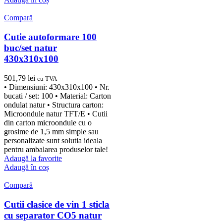
Compară
Cutie autoformare 100
buc/set natur
430x310x100
501,79
lei
cu TVA
• Dimensiuni: 430x310x100 • Nr.
bucati / set: 100 • Material: Carton
ondulat natur • Structura carton:
Microondule natur TFT/E • Cutii
din carton microondule cu o
grosime de 1,5 mm simple sau
personalizate sunt solutia ideala
pentru ambalarea produselor tale!
Adaugă la favorite
Adaugă în coș
Compară
Cutii clasice de vin 1 sticla
cu separator CO5 natur