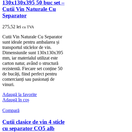
130x130x395 50 buc set –
Cutii Vin Naturale Cu
Separator
275,52
lei
cu TVA
Cutii Vin Naturale Cu Separator
sunt ideale pentru ambalarea și
transportul sticlelor de vin.
Dimensiunile sunt 130x130x395
mm, iar materialul utilizat este
carton natur, având o structură
rezistentă. Fiecare set conține 50
de bucăți, fiind perfect pentru
comercianți sau pasionați de
vinuri.
Adaugă la favorite
Adaugă în coș
Compară
Cutii clasice de vin 4 sticle
cu separator CO5 alb