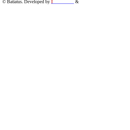
© Batiatus. Developed by
I
MCreative
&
WEBC