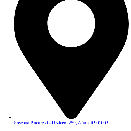
Șoseaua București - Urziceni 259, Afumați 901003