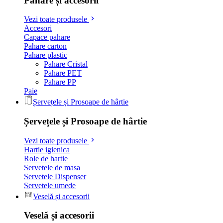
Pahare și accesorii
Vezi toate produsele
Accesori
Capace pahare
Pahare carton
Pahare plastic
Pahare Cristal
Pahare PET
Pahare PP
Paie
Șervețele și Prosoape de hârtie
Șervețele și Prosoape de hârtie
Vezi toate produsele
Hartie igienica
Role de hartie
Servetele de masa
Servetele Dispenser
Servetele umede
Veselă și accesorii
Veselă și accesorii