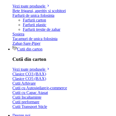
Vezi toate produsele
Bete frigarui, aperitiv si scobitori
Farfurii de unica folosinta
Farfurii carton
Farfurii plastic
Farfurii trestie de zahar
Sosiera
Tacamuri de unica folosinta
Zahar-Sare-Piper
Cutii din carton
Cutii din carton
Vezi toate produsele
Clasice CO3 (BAX)
Clasice CO5 (BAX)
Cutii Arhivare
Cutii cu Autosigilare/e-commerce
Cutii cu Capac Atasat
Cutii Incaltaminte
Cutii preformare
Cutii Transport Sticle
Despre noi