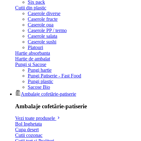
Six pack
Cutii din plastic
Caserole diverse
Caserole fructe
Caserole oua
Caserole PP / termo
Caserole salata
Caserole sushi
Platouri
Hartie absorbanta
Hartie de ambalat
Pungi si Sacose
Pungi hartie
Pungi Patiserie - Fast Food
Pungi plastic
Sacose Bio
Ambalaje cofetărie-patiserie
Ambalaje cofetărie-patiserie
Vezi toate produsele
Bol Inghetata
Cupa desert
Cutii cozonac
Cutii tort si Prajituri