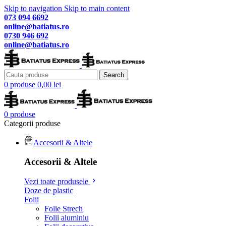
Skip to navigation
Skip to main content
073 094 6692
online@batiatus.ro
0730 946 692
online@batiatus.ro
Search
0
produse
0,00
lei
0
produse
Categorii produse
Accesorii & Altele
Accesorii & Altele
Vezi toate produsele
Doze de plastic
Folii
Folie Strech
Folii aluminiu