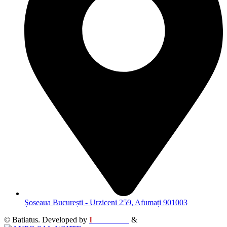
Șoseaua București - Urziceni 259, Afumați 901003
© Batiatus. Developed by
I
MCreative
&
WEBC