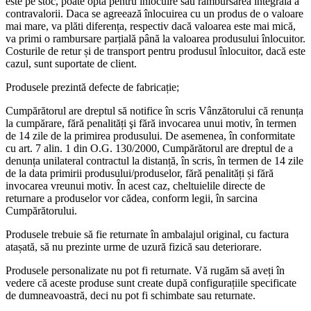
este pe stoc, poate opta pentru înlocuire sau rambursarea integrală a
contravalorii. Daca se agreează înlocuirea cu un produs de o valoare
mai mare, va plăti diferența, respectiv dacă valoarea este mai mică,
va primi o rambursare parțială până la valoarea produsului înlocuitor.
Costurile de retur și de transport pentru produsul înlocuitor, dacă este
cazul, sunt suportate de client.
Produsele prezintă defecte de fabricație;
Cumpărătorul are dreptul să notifice în scris Vânzătorului că renunța
la cumpărare, fără penalități şi fără invocarea unui motiv, în termen
de 14 zile de la primirea produsului. De asemenea, în conformitate
cu art. 7 alin. 1 din O.G. 130/2000, Cumpărătorul are dreptul de a
denunța unilateral contractul la distanță, în scris, în termen de 14 zile
de la data primirii produsului/produselor, fără penalități și fără
invocarea vreunui motiv. În acest caz, cheltuielile directe de
returnare a produselor vor cădea, conform legii, în sarcina
Cumpărătorului.
Produsele trebuie să fie returnate în ambalajul original, cu factura
atașată, să nu prezinte urme de uzură fizică sau deteriorare.
Produsele personalizate nu pot fi returnate. Vă rugăm să aveți în
vedere că aceste produse sunt create după configurațiile specificate
de dumneavoastră, deci nu pot fi schimbate sau returnate.