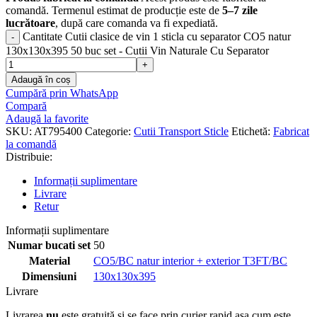
comandă. Termenul estimat de producție este de
5–7 zile
lucrătoare
, după care comanda va fi expediată.
Cantitate Cutii clasice de vin 1 sticla cu separator CO5 natur
130x130x395 50 buc set - Cutii Vin Naturale Cu Separator
Adaugă în coș
Cumpără prin WhatsApp
Compară
Adaugă la favorite
SKU:
AT795400
Categorie:
Cutii Transport Sticle
Etichetă:
Fabricat
la comandă
Distribuie:
Informații suplimentare
Livrare
Retur
Informații suplimentare
Numar bucati set
50
Material
CO5/BC natur interior + exterior T3FT/BC
Dimensiuni
130x130x395
Livrare
Livrarea
nu
este gratuită și se face prin curier rapid așa cum este