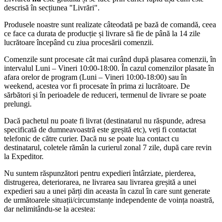
descrisă în secțiunea "Livrări".
Produsele noastre sunt realizate câteodată pe bază de comandă, ceea
ce face ca durata de producție și livrare să fie de până la 14 zile
lucrătoare începând cu ziua procesării comenzii.
Comenzile sunt procesate cât mai curând după plasarea comenzii, în
intervalul Luni – Vineri 10:00-18:00. În cazul comenzilor plasate în
afara orelor de program (Luni – Vineri 10:00-18:00) sau în
weekend, acestea vor fi procesate în prima zi lucrătoare. De
sărbători și în perioadele de reduceri, termenul de livrare se poate
prelungi.
Dacă pachetul nu poate fi livrat (destinatarul nu răspunde, adresa
specificată de dumneavoastră este greșită etc), veți fi contactat
telefonic de către curier. Dacă nu se poate lua contact cu
destinatarul, coletele rămân la curierul zonal 7 zile, după care revin
la Expeditor.
Nu suntem răspunzători pentru expedieri întârziate, pierderea,
distrugerea, deteriorarea, ne livrarea sau livrarea greșită a unei
expedieri sau a unei părți din aceasta în cazul în care sunt generate
de următoarele situații/circumstanțe independente de voința noastră,
dar nelimitându-se la acestea: