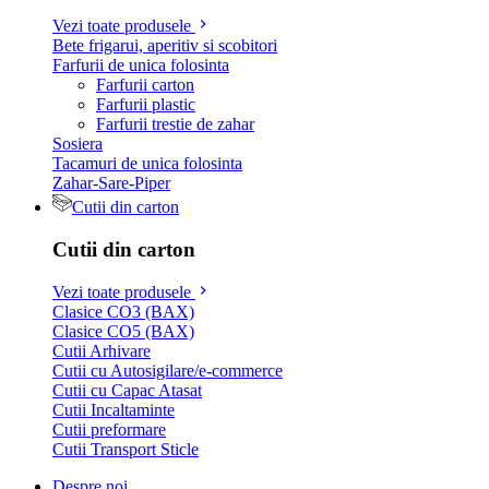
Vezi toate produsele
Bete frigarui, aperitiv si scobitori
Farfurii de unica folosinta
Farfurii carton
Farfurii plastic
Farfurii trestie de zahar
Sosiera
Tacamuri de unica folosinta
Zahar-Sare-Piper
Cutii din carton
Cutii din carton
Vezi toate produsele
Clasice CO3 (BAX)
Clasice CO5 (BAX)
Cutii Arhivare
Cutii cu Autosigilare/e-commerce
Cutii cu Capac Atasat
Cutii Incaltaminte
Cutii preformare
Cutii Transport Sticle
Despre noi