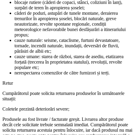
blocaje rutiere (căderi de copaci, stânci, coliziuni în lanț),
surpări de teren în apropierea șoselei;
căderi de poduri, astupări de tunele montane, deraierea
trenurilor în apropierea șoselei, blocări naturale, greve
neautorizate, revolte spontane regionale, condiții
meteorologice nefavorabile bunei desfășurări a itinerariului
propus;
cauze naturale: seisme, cataclisme, furtuni devastatoare,
tornade, incendii naturale, inundații, deversări de fluvii,
părăsiri de albii etc;
cauze umane: starea de război, starea de asediu, etatizarea
forțată (trecerea în proprietatea statului), revoluții, revolte
populare etc;
nerespectarea comenzilor de către furnizori și terți.
Retur
Cumpărătorul poate solicita returnarea produselor în următoarele
situații:
Coletele prezintă deteriorări severe;
Produsele au fost livrate / facturate greșit. Livrarea altor produse
decât cele solicitate trebuie semnalată imediat. Cumpărătorul poate
solicita returnarea acestuia pentru înlocuire, iar dacă produsul nu mai