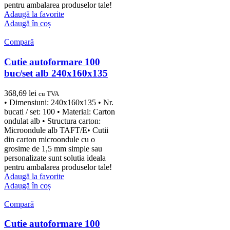
pentru ambalarea produselor tale!
Adaugă la favorite
Adaugă în coș
Compară
Cutie autoformare 100
buc/set alb 240x160x135
368,69
lei
cu TVA
• Dimensiuni: 240x160x135 • Nr.
bucati / set: 100 • Material: Carton
ondulat alb • Structura carton:
Microondule alb TAFT/E• Cutii
din carton microondule cu o
grosime de 1,5 mm simple sau
personalizate sunt solutia ideala
pentru ambalarea produselor tale!
Adaugă la favorite
Adaugă în coș
Compară
Cutie autoformare 100