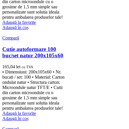
din carton microondule cu o
grosime de 1,5 mm simple sau
personalizate sunt solutia ideala
pentru ambalarea produselor tale!
Adaugă la favorite
Adaugă în coș
Compară
Cutie autoformare 100
buc/set natur 200x105x60
165,04
lei
cu TVA
• Dimensiuni: 200x105x60 • Nr.
bucati / set: 100 • Material: Carton
ondulat natur • Structura carton:
Microondule natur TFT/E • Cutii
din carton microondule cu o
grosime de 1,5 mm simple sau
personalizate sunt solutia ideala
pentru ambalarea produselor tale!
Adaugă la favorite
Adaugă în coș
Compară