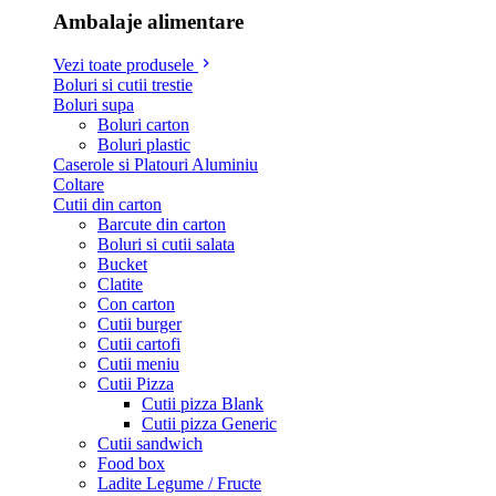
Ambalaje alimentare
Vezi toate produsele
Boluri si cutii trestie
Boluri supa
Boluri carton
Boluri plastic
Caserole si Platouri Aluminiu
Coltare
Cutii din carton
Barcute din carton
Boluri si cutii salata
Bucket
Clatite
Con carton
Cutii burger
Cutii cartofi
Cutii meniu
Cutii Pizza
Cutii pizza Blank
Cutii pizza Generic
Cutii sandwich
Food box
Ladite Legume / Fructe