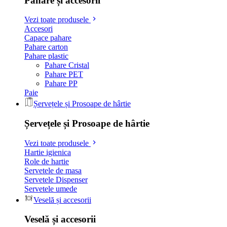
Pahare și accesorii
Vezi toate produsele
Accesori
Capace pahare
Pahare carton
Pahare plastic
Pahare Cristal
Pahare PET
Pahare PP
Paie
Șervețele și Prosoape de hârtie
Șervețele și Prosoape de hârtie
Vezi toate produsele
Hartie igienica
Role de hartie
Servetele de masa
Servetele Dispenser
Servetele umede
Veselă și accesorii
Veselă și accesorii