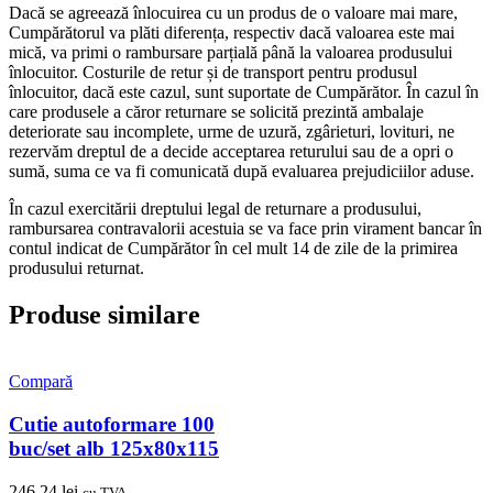
Dacă se agreează înlocuirea cu un produs de o valoare mai mare,
Cumpărătorul va plăti diferența, respectiv dacă valoarea este mai
mică, va primi o rambursare parțială până la valoarea produsului
înlocuitor. Costurile de retur și de transport pentru produsul
înlocuitor, dacă este cazul, sunt suportate de Cumpărător. În cazul în
care produsele a căror returnare se solicită prezintă ambalaje
deteriorate sau incomplete, urme de uzură, zgârieturi, lovituri, ne
rezervăm dreptul de a decide acceptarea returului sau de a opri o
sumă, suma ce va fi comunicată după evaluarea prejudiciilor aduse.
În cazul exercitării dreptului legal de returnare a produsului,
rambursarea contravalorii acestuia se va face prin virament bancar în
contul indicat de Cumpărător în cel mult 14 de zile de la primirea
produsului returnat.
Produse similare
Compară
Cutie autoformare 100
buc/set alb 125x80x115
246,24
lei
cu TVA