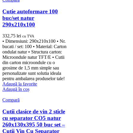
Cutie autoformare 100
buc/set natur
290x210x100
332,75
lei
cu TVA
• Dimensiuni: 290x210x100 • Nr.
bucati / set: 100 • Material: Carton
ondulat natur • Structura carton:
Microondule natur TFT/E • Cutii
din carton microondule cu o
grosime de 1,5 mm simple sau
personalizate sunt solutia ideala
pentru ambalarea produselor tale!
Adaugă la favorite
Adaugă în coș
Compară
Cutii clasice de vin 2 sticle
cu separator CO5 natur
260x130x395 50 buc set –
Cutii Vin Cu Separator