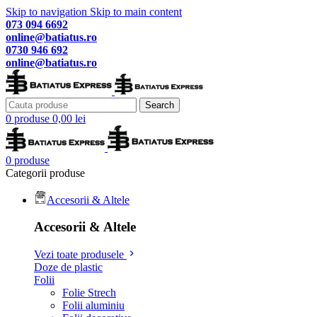
Skip to navigation
Skip to main content
073 094 6692
online@batiatus.ro
0730 946 692
online@batiatus.ro
Search
0
produse
0,00
lei
0
produse
Categorii produse
Accesorii & Altele
Accesorii & Altele
Vezi toate produsele
Doze de plastic
Folii
Folie Strech
Folii aluminiu