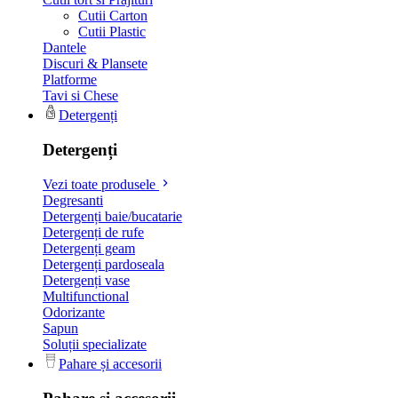
Cutii Carton
Cutii Plastic
Dantele
Discuri & Plansete
Platforme
Tavi si Chese
Detergenți
Detergenți
Vezi toate produsele
Degresanti
Detergenți baie/bucatarie
Detergenți de rufe
Detergenți geam
Detergenți pardoseala
Detergenți vase
Multifunctional
Odorizante
Sapun
Soluții specializate
Pahare și accesorii