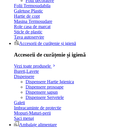
Folii decorative
Folii Termosudabila
Galetuse Plastic
Hartie de copt
Masina Termosudare
Role casa de marcat
Sticle de plastic
Tava autoservire
Accesorii de curățenie și igienă
Accesorii de curățenie și igienă
Vezi toate produsele
Bureti,Lavete
Dispensere
Dispensere Hartie Igienica
Dispensere prosoape
Dispensere sapun
Dispensere Servetele
Galeti
Imbracaminte de protectie
Mopuri-Maturi-perii
Saci menaj
Ambalaje alimentare