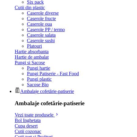
Six pack
Cutii din plastic
Caserole diverse
Caserole fructe
Caserole oua
Caserole PP / termo
Caserole salata
Caserole sushi
Platouri
Hartie absorbanta
Hartie de ambalat
Pungi si Sacose
Pungi hartie
Pungi Patiserie - Fast Food
Pungi plastic
Sacose Bio
Ambalaje cofetărie-patiserie
Ambalaje cofetărie-patiserie
Vezi toate produsele
Bol Inghetata
Cupa desert
Cutii cozonac
Cutii tort si Prajituri