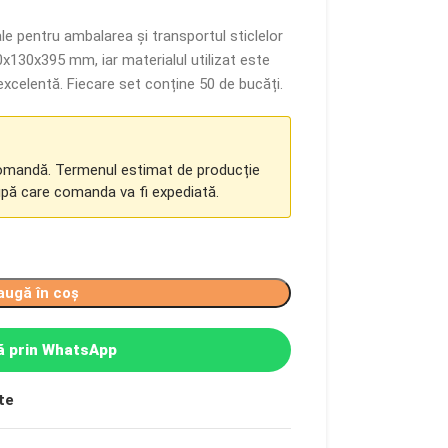
le pentru ambalarea și transportul sticlelor
30x130x395 mm, iar materialul utilizat este
excelentă. Fiecare set conține 50 de bucăți.
comandă. Termenul estimat de producție
upă care comanda va fi expediată.
augă în coș
 prin WhatsApp
te