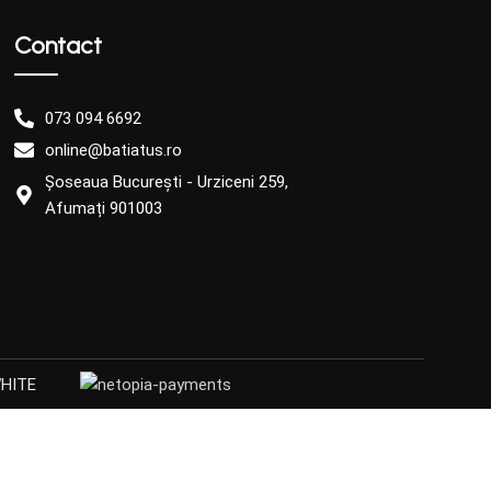
Contact
073 094 6692
online@batiatus.ro
Șoseaua București - Urziceni 259,
Afumați 901003