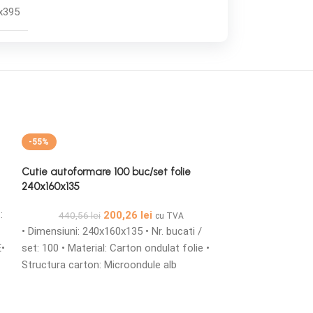
x395
-55%
Cutie autoformare 100 buc/set folie
240x160x135
:
200,26
lei
440,56
lei
cu TVA
• Dimensiuni: 240x160x135 • Nr. bucati /
E•
set: 100 • Material: Carton ondulat folie •
e
Structura carton: Microondule alb
TAFTA/E• Cutii din carton microondule cu
or
o grosime de 1,5 mm simple sau