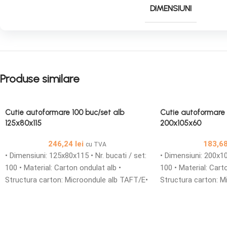
DIMENSIUNI
Produse similare
Cutie autoformare 100 buc/set alb
Cutie autoformare 
125x80x115
200x105x60
246,24
lei
183,6
cu TVA
• Dimensiuni: 125x80x115 • Nr. bucati / set:
• Dimensiuni: 200x10
100 • Material: Carton ondulat alb •
100 • Material: Cart
Structura carton: Microondule alb TAFT/E•
Structura carton: M
Cutii din carton microondule cu o grosime
• Cutii din carton m
de 1,5 mm simple sau personalizate sunt
grosime de 1,5 mm 
solutia ideala pentru ambalarea produselor
personalizate sunt s