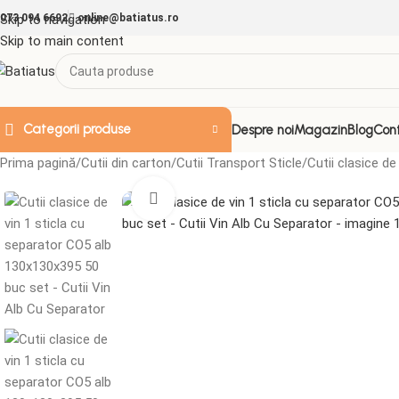
073 094 6692
Skip to navigation
online@batiatus.ro
Skip to main content
Categorii produse
Despre noi
Magazin
Blog
Con
Prima pagină
Cutii din carton
Cutii Transport Sticle
Cutii clasice d
Mărește imaginea