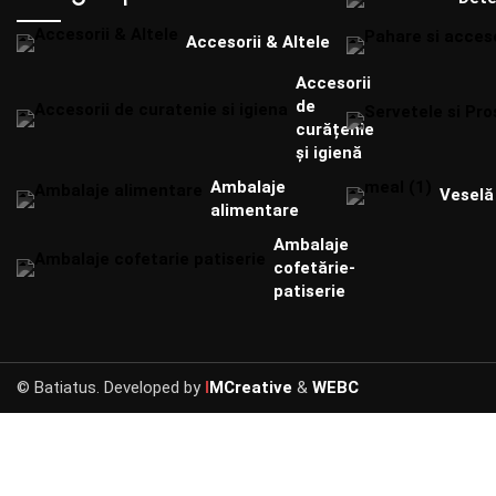
Accesorii & Altele
Accesorii
de
curățenie
și igienă
Ambalaje
Veselă 
alimentare
Ambalaje
cofetărie-
patiserie
© Batiatus. Developed by
I
MCreative
&
WEBC
I