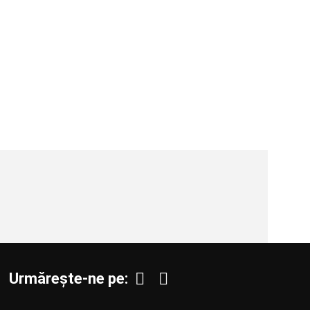
personalizate sunt solutia ideala pentru
ambalarea produselor tale!
Cutie autoforma
240x160x135
331
• Dimensiuni: 240
set: 100 • Materi
Structura carton
• Cutii din carto
grosime de 1,5 
personalizate sun
ambalarea produs
Urmărește-ne pe: