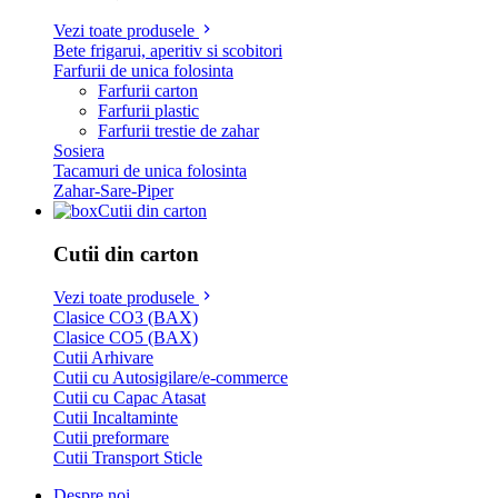
Vezi toate produsele
Bete frigarui, aperitiv si scobitori
Farfurii de unica folosinta
Farfurii carton
Farfurii plastic
Farfurii trestie de zahar
Sosiera
Tacamuri de unica folosinta
Zahar-Sare-Piper
Cutii din carton
Cutii din carton
Vezi toate produsele
Clasice CO3 (BAX)
Clasice CO5 (BAX)
Cutii Arhivare
Cutii cu Autosigilare/e-commerce
Cutii cu Capac Atasat
Cutii Incaltaminte
Cutii preformare
Cutii Transport Sticle
Despre noi