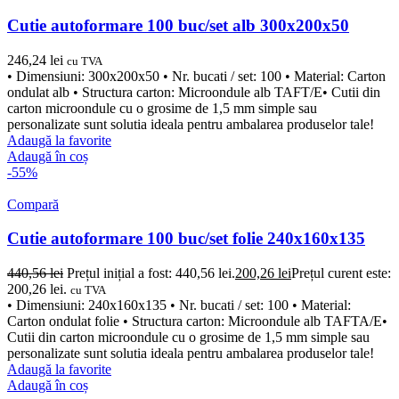
Cutie autoformare 100 buc/set alb 300x200x50
246,24
lei
cu TVA
• Dimensiuni: 300x200x50 • Nr. bucati / set: 100 • Material: Carton
ondulat alb • Structura carton: Microondule alb TAFT/E• Cutii din
carton microondule cu o grosime de 1,5 mm simple sau
personalizate sunt solutia ideala pentru ambalarea produselor tale!
Adaugă la favorite
Adaugă în coș
-55%
Compară
Cutie autoformare 100 buc/set folie 240x160x135
440,56
lei
Prețul inițial a fost: 440,56 lei.
200,26
lei
Prețul curent este:
200,26 lei.
cu TVA
• Dimensiuni: 240x160x135 • Nr. bucati / set: 100 • Material:
Carton ondulat folie • Structura carton: Microondule alb TAFTA/E•
Cutii din carton microondule cu o grosime de 1,5 mm simple sau
personalizate sunt solutia ideala pentru ambalarea produselor tale!
Adaugă la favorite
Adaugă în coș