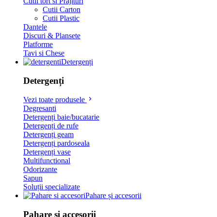
Cutii tort si Prajituri
Cutii Carton
Cutii Plastic
Dantele
Discuri & Plansete
Platforme
Tavi si Chese
Detergenți
Detergenți
Vezi toate produsele
Degresanti
Detergenți baie/bucatarie
Detergenți de rufe
Detergenți geam
Detergenți pardoseala
Detergenți vase
Multifunctional
Odorizante
Sapun
Soluții specializate
Pahare și accesorii
Pahare și accesorii