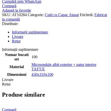
Cumpără prin WhatsApp
Compară
Adaugă la favorite
SKU:
AT10284
Categorie:
Cutii cu Capac Atasat
Etichetă:
Fabricat
la comandă
Distribuie:
Informații suplimentare
Livrare
Retur
Informații suplimentare
Numar bucati
100
set
Microondule albit exterior + natur interior
Material
TAFT/E
Dimensiuni
430x310x100
Livrare
Retur
Produse similare
Compară