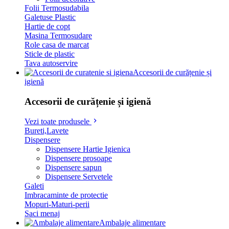
Folii Termosudabila
Galetuse Plastic
Hartie de copt
Masina Termosudare
Role casa de marcat
Sticle de plastic
Tava autoservire
Accesorii de curățenie și
igienă
Accesorii de curățenie și igienă
Vezi toate produsele
Bureti,Lavete
Dispensere
Dispensere Hartie Igienica
Dispensere prosoape
Dispensere sapun
Dispensere Servetele
Galeti
Imbracaminte de protectie
Mopuri-Maturi-perii
Saci menaj
Ambalaje alimentare