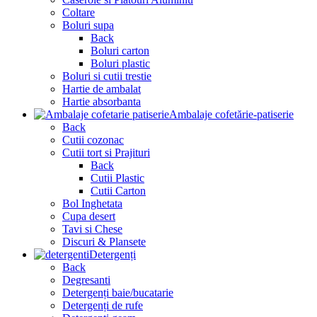
Coltare
Boluri supa
Back
Boluri carton
Boluri plastic
Boluri si cutii trestie
Hartie de ambalat
Hartie absorbanta
Ambalaje cofetărie-patiserie
Back
Cutii cozonac
Cutii tort si Prajituri
Back
Cutii Plastic
Cutii Carton
Bol Inghetata
Cupa desert
Tavi si Chese
Discuri & Plansete
Detergenți
Back
Degresanti
Detergenți baie/bucatarie
Detergenți de rufe