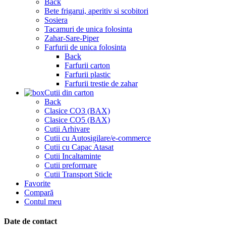
Back
Bete frigarui, aperitiv si scobitori
Sosiera
Tacamuri de unica folosinta
Zahar-Sare-Piper
Farfurii de unica folosinta
Back
Farfurii carton
Farfurii plastic
Farfurii trestie de zahar
Cutii din carton
Back
Clasice CO3 (BAX)
Clasice CO5 (BAX)
Cutii Arhivare
Cutii cu Autosigilare/e-commerce
Cutii cu Capac Atasat
Cutii Incaltaminte
Cutii preformare
Cutii Transport Sticle
Favorite
Compară
Contul meu
Date de contact