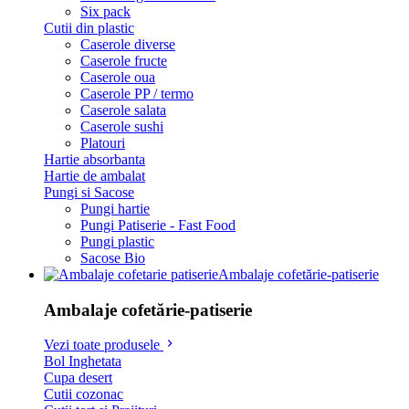
Six pack
Cutii din plastic
Caserole diverse
Caserole fructe
Caserole oua
Caserole PP / termo
Caserole salata
Caserole sushi
Platouri
Hartie absorbanta
Hartie de ambalat
Pungi si Sacose
Pungi hartie
Pungi Patiserie - Fast Food
Pungi plastic
Sacose Bio
Ambalaje cofetărie-patiserie
Ambalaje cofetărie-patiserie
Vezi toate produsele
Bol Inghetata
Cupa desert
Cutii cozonac