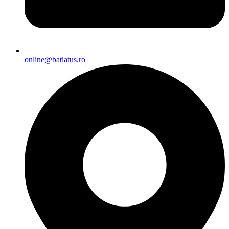
online@batiatus.ro