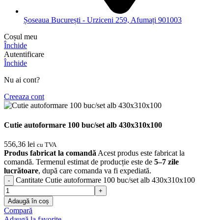
Șoseaua București - Urziceni 259, Afumați 901003
Coșul meu
Închide
Autentificare
Închide
Nu ai cont?
Creeaza cont
Cutie autoformare 100 buc/set alb 430x310x100
556,36
lei
cu TVA
Produs fabricat la comandă
Acest produs este fabricat la
comandă. Termenul estimat de producție este de
5–7 zile
lucrătoare
, după care comanda va fi expediată.
Cantitate Cutie autoformare 100 buc/set alb 430x310x100
Adaugă în coș
Compară
Adaugă la favorite