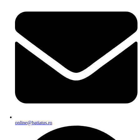
online@batiatus.ro