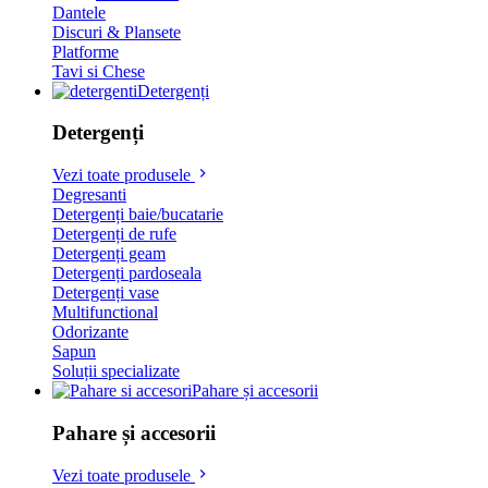
Dantele
Discuri & Plansete
Platforme
Tavi si Chese
Detergenți
Detergenți
Vezi toate produsele
Degresanti
Detergenți baie/bucatarie
Detergenți de rufe
Detergenți geam
Detergenți pardoseala
Detergenți vase
Multifunctional
Odorizante
Sapun
Soluții specializate
Pahare și accesorii
Pahare și accesorii
Vezi toate produsele