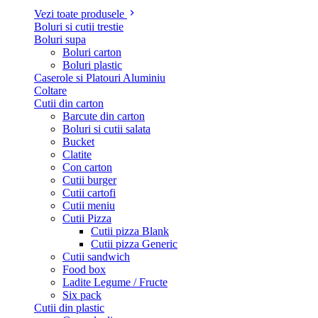
Vezi toate produsele
Boluri si cutii trestie
Boluri supa
Boluri carton
Boluri plastic
Caserole si Platouri Aluminiu
Coltare
Cutii din carton
Barcute din carton
Boluri si cutii salata
Bucket
Clatite
Con carton
Cutii burger
Cutii cartofi
Cutii meniu
Cutii Pizza
Cutii pizza Blank
Cutii pizza Generic
Cutii sandwich
Food box
Ladite Legume / Fructe
Six pack
Cutii din plastic