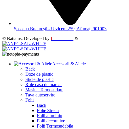
Șoseaua București - Urziceni 259, Afumați 901003
© Batiatus. Developed by
I
MCreative
&
WEBC
Accesorii & Altele
Back
Doze de plastic
Sticle de plastic
Role casa de marcat
Masina Termosudare
Tava autoservire
Folii
Back
Folie Strech
Folii aluminiu
Folii decorative
Folii Termosudabila