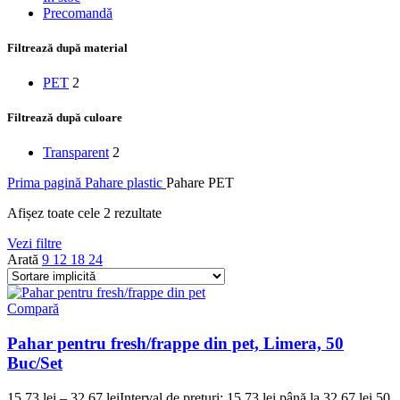
Precomandă
Filtrează după material
PET
2
Filtrează după culoare
Transparent
2
Prima pagină
Pahare plastic
Pahare PET
Afișez toate cele 2 rezultate
Vezi filtre
Arată
9
12
18
24
Compară
Pahar pentru fresh/frappe din pet, Limera, 50
Buc/Set
15,73
lei
–
32,67
lei
Interval de prețuri: 15,73 lei până la 32,67 lei
50