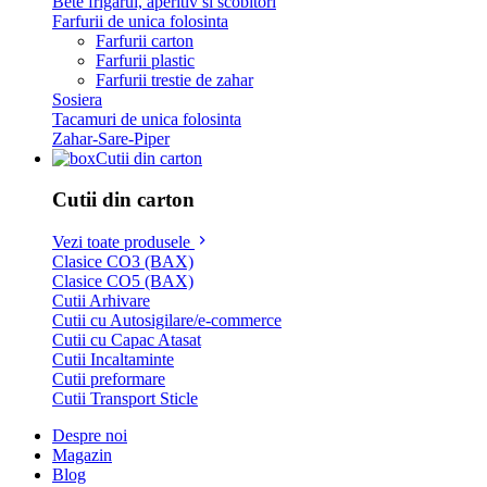
Bete frigarui, aperitiv si scobitori
Farfurii de unica folosinta
Farfurii carton
Farfurii plastic
Farfurii trestie de zahar
Sosiera
Tacamuri de unica folosinta
Zahar-Sare-Piper
Cutii din carton
Cutii din carton
Vezi toate produsele
Clasice CO3 (BAX)
Clasice CO5 (BAX)
Cutii Arhivare
Cutii cu Autosigilare/e-commerce
Cutii cu Capac Atasat
Cutii Incaltaminte
Cutii preformare
Cutii Transport Sticle
Despre noi
Magazin
Blog