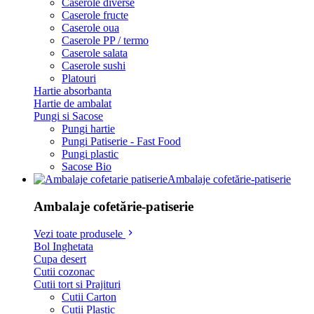
Caserole diverse
Caserole fructe
Caserole oua
Caserole PP / termo
Caserole salata
Caserole sushi
Platouri
Hartie absorbanta
Hartie de ambalat
Pungi si Sacose
Pungi hartie
Pungi Patiserie - Fast Food
Pungi plastic
Sacose Bio
Ambalaje cofetărie-patiserie
Ambalaje cofetărie-patiserie
Vezi toate produsele
Bol Inghetata
Cupa desert
Cutii cozonac
Cutii tort si Prajituri
Cutii Carton
Cutii Plastic