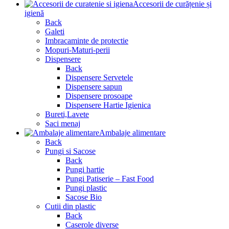
Accesorii de curățenie și
igienă
Back
Galeti
Imbracaminte de protectie
Mopuri-Maturi-perii
Dispensere
Back
Dispensere Servetele
Dispensere sapun
Dispensere prosoape
Dispensere Hartie Igienica
Bureti,Lavete
Saci menaj
Ambalaje alimentare
Back
Pungi si Sacose
Back
Pungi hartie
Pungi Patiserie – Fast Food
Pungi plastic
Sacose Bio
Cutii din plastic
Back
Caserole diverse