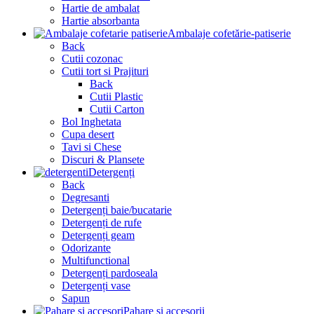
Hartie de ambalat
Hartie absorbanta
Ambalaje cofetărie-patiserie
Back
Cutii cozonac
Cutii tort si Prajituri
Back
Cutii Plastic
Cutii Carton
Bol Inghetata
Cupa desert
Tavi si Chese
Discuri & Plansete
Detergenți
Back
Degresanti
Detergenți baie/bucatarie
Detergenți de rufe
Detergenți geam
Odorizante
Multifunctional
Detergenți pardoseala
Detergenți vase
Sapun
Pahare și accesorii