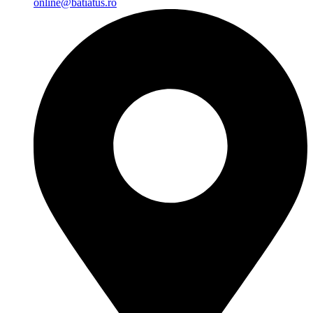
online@batiatus.ro