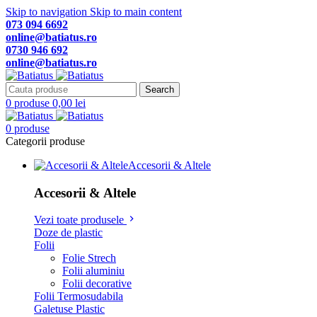
Skip to navigation
Skip to main content
073 094 6692
online@batiatus.ro
0730 946 692
online@batiatus.ro
Search
0
produse
0,00
lei
0
produse
Categorii produse
Accesorii & Altele
Accesorii & Altele
Vezi toate produsele
Doze de plastic
Folii
Folie Strech
Folii aluminiu
Folii decorative
Folii Termosudabila
Galetuse Plastic