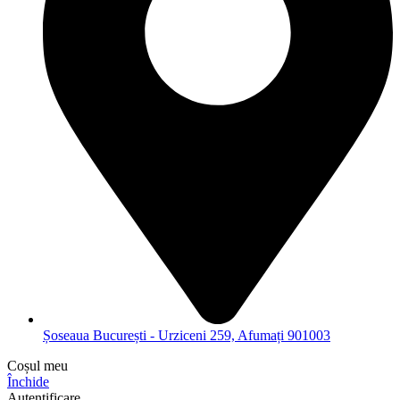
Șoseaua București - Urziceni 259, Afumați 901003
Coșul meu
Închide
Autentificare