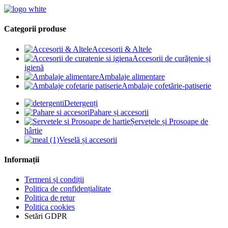
Categorii produse
Accesorii & Altele
Accesorii de curățenie și
igienă
Ambalaje alimentare
Ambalaje cofetărie-patiserie
Detergenți
Pahare și accesorii
Șervețele și Prosoape de
hârtie
Veselă și accesorii
Informații
Termeni și condiții
Politica de confidențialitate
Politica de retur
Politica cookies
Setări GDPR