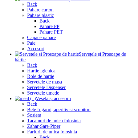
Back
Pahare carton
Pahare plastic
Back
Pahare PP
Pahare PET
Capace pahare
Paie
Accesori
Șervețele și Prosoape de
hârtie
Back
Hartie igienica
Role de hartie
Servetele de masa
Servetele Dispenser
Servetele umede
Veselă și accesorii
Back
Bete frigarui, aperitiv si scobitori
Sosiera
Tacamuri de unica folosinta
Zahar-Sare-Piper
Farfurii de unica folosinta
Back