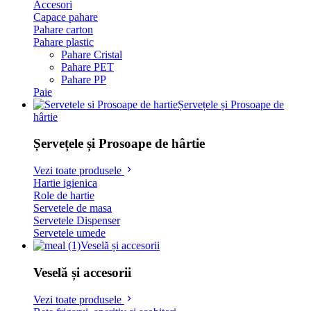
Accesori
Capace pahare
Pahare carton
Pahare plastic
Pahare Cristal
Pahare PET
Pahare PP
Paie
Șervețele și Prosoape de
hârtie
Șervețele și Prosoape de hârtie
Vezi toate produsele
Hartie igienica
Role de hartie
Servetele de masa
Servetele Dispenser
Servetele umede
Veselă și accesorii
Veselă și accesorii
Vezi toate produsele