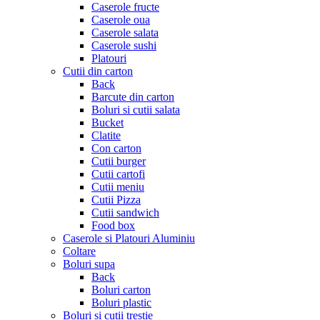
Caserole fructe
Caserole oua
Caserole salata
Caserole sushi
Platouri
Cutii din carton
Back
Barcute din carton
Boluri si cutii salata
Bucket
Clatite
Con carton
Cutii burger
Cutii cartofi
Cutii meniu
Cutii Pizza
Cutii sandwich
Food box
Caserole si Platouri Aluminiu
Coltare
Boluri supa
Back
Boluri carton
Boluri plastic
Boluri si cutii trestie