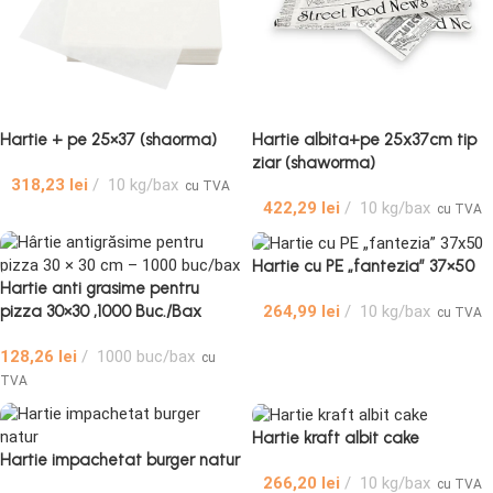
Hartie + pe 25×37 (shaorma)
Hartie albita+pe 25x37cm tip
ziar (shaworma)
318,23
lei
10 kg/bax
cu TVA
422,29
lei
10 kg/bax
cu TVA
Hartie cu PE „fantezia” 37×50
Hartie anti grasime pentru
264,99
lei
10 kg/bax
pizza 30×30 ,1000 Buc./Bax
cu TVA
128,26
lei
1000 buc/bax
cu
TVA
Hartie kraft albit cake
Hartie impachetat burger natur
266,20
lei
10 kg/bax
cu TVA