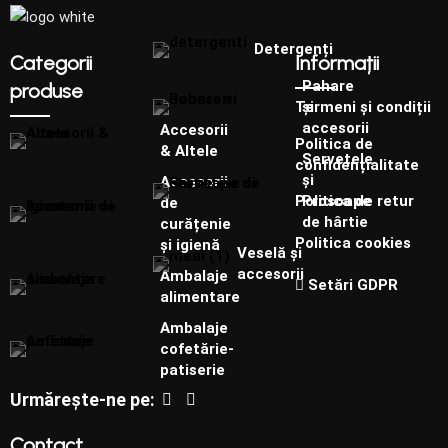
Detergenți
Categorii
Informații
Pahare
produse
și
Termeni și condiții
accesorii
Accesorii
Politica de
& Altele
Șervețele
confidențialitate
și
Accesorii
Prosoape
Politica de retur
de
de hârtie
curățenie
Politica cookies
și igienă
Veselă și
accesorii
Ambalaje
Setări GDPR
alimentare
Ambalaje
cofetărie-
patiserie
Urmărește-ne pe:
Contact