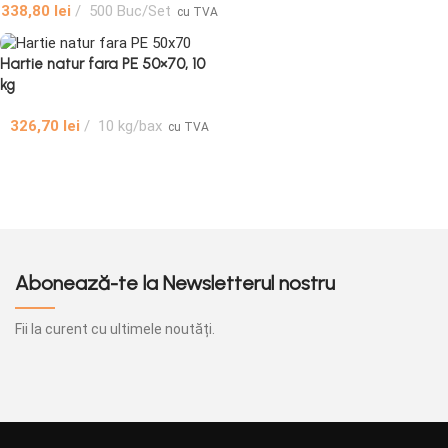
338,80
lei
500 Buc/Set
cu TVA
Hartie natur fara PE 50×70, 10
kg
326,70
lei
10 kg/bax
cu TVA
Abonează-te la Newsletterul nostru
Fii la curent cu ultimele noutăți.