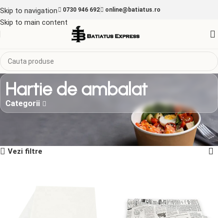
Skip to navigation
0730 946 692
online@batiatus.ro
Skip to main content
Hartie de ambalat
Categorii
Prima pagină
Ambalaje alimentare
Hartie de ambalat
Afișez toate cele 7 rezultate
Vezi filtre