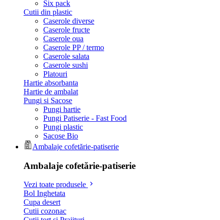
Six pack
Cutii din plastic
Caserole diverse
Caserole fructe
Caserole oua
Caserole PP / termo
Caserole salata
Caserole sushi
Platouri
Hartie absorbanta
Hartie de ambalat
Pungi si Sacose
Pungi hartie
Pungi Patiserie - Fast Food
Pungi plastic
Sacose Bio
Ambalaje cofetărie-patiserie
Ambalaje cofetărie-patiserie
Vezi toate produsele
Bol Inghetata
Cupa desert
Cutii cozonac
Cutii tort si Prajituri