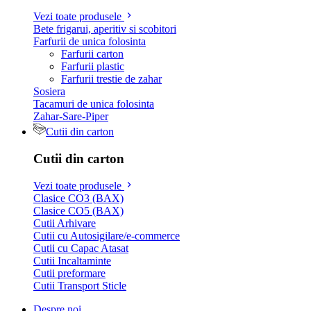
Vezi toate produsele
Bete frigarui, aperitiv si scobitori
Farfurii de unica folosinta
Farfurii carton
Farfurii plastic
Farfurii trestie de zahar
Sosiera
Tacamuri de unica folosinta
Zahar-Sare-Piper
Cutii din carton
Cutii din carton
Vezi toate produsele
Clasice CO3 (BAX)
Clasice CO5 (BAX)
Cutii Arhivare
Cutii cu Autosigilare/e-commerce
Cutii cu Capac Atasat
Cutii Incaltaminte
Cutii preformare
Cutii Transport Sticle
Despre noi