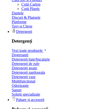
Cutii Carton
Cutii Plastic
Dantele
Discuri & Plansete
Platforme
Tavi si Chese
Detergenți
Detergenți
Vezi toate produsele
Degresanti
Detergenți baie/bucatarie
Detergenți de rufe
Detergenți geam
Detergenți pardoseala
Detergenți vase
Multifunctional
Odorizante
Sapun
Soluții specializate
Pahare și accesorii