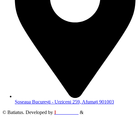
Șoseaua București - Urziceni 259, Afumați 901003
© Batiatus. Developed by
I
MCreative
&
WEBC