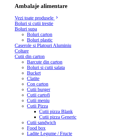
Ambalaje alimentare
Vezi toate produsele
Boluri si cutii trestie
Boluri supa
Boluri carton
Boluri plastic
Caserole si Platouri Aluminiu
Coltare
Cutii din carton
Barcute din carton
Boluri si cutii salata
Bucket
Clatite
Con carton
Cutii burger
Cutii cartofi
Cutii meniu
Cutii Pizza
Cutii pizza Blank
Cutii pizza Generic
Cutii sandwich
Food box
Ladite Legume / Fructe