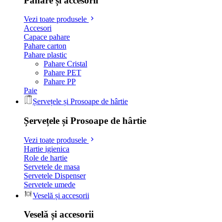
Pahare și accesorii
Vezi toate produsele
Accesori
Capace pahare
Pahare carton
Pahare plastic
Pahare Cristal
Pahare PET
Pahare PP
Paie
Șervețele și Prosoape de hârtie
Șervețele și Prosoape de hârtie
Vezi toate produsele
Hartie igienica
Role de hartie
Servetele de masa
Servetele Dispenser
Servetele umede
Veselă și accesorii
Veselă și accesorii