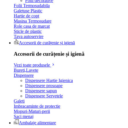
Folii decorative
Folii Termosudabila
Galetuse Plastic
Hartie de copt
Masina Termosudare
Role casa de marcat
Sticle de plastic
Tava autoservire
Accesorii de curățenie și igienă
Accesorii de curățenie și igienă
Vezi toate produsele
Bureti,Lavete
Dispensere
Dispensere Hartie Igienica
Dispensere prosoape
Dispensere sapun
Dispensere Servetele
Galeti
Imbracaminte de protectie
Mopuri-Maturi-perii
Saci menaj
Ambalaje alimentare