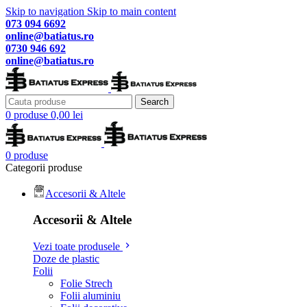
Skip to navigation
Skip to main content
073 094 6692
online@batiatus.ro
0730 946 692
online@batiatus.ro
Search
0
produse
0,00
lei
0
produse
Categorii produse
Accesorii & Altele
Accesorii & Altele
Vezi toate produsele
Doze de plastic
Folii
Folie Strech
Folii aluminiu