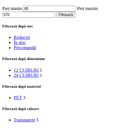
Preț minim
Preț maxim
Filtrează
Filtrează după stoc
Reduceri
În stoc
Precomandă
Filtrează după dimensiune
12 CUIBURI
1
24 CUIBURI
1
Filtrează după material
PET
3
Filtrează după culoare
Transparent
3