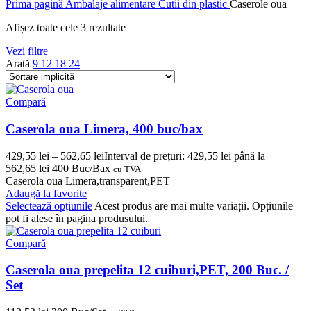
Prima pagină
Ambalaje alimentare
Cutii din plastic
Caserole oua
Afișez toate cele 3 rezultate
Vezi filtre
Arată
9
12
18
24
Compară
Caserola oua Limera, 400 buc/bax
429,55
lei
–
562,65
lei
Interval de prețuri: 429,55 lei până la
562,65 lei
400 Buc/Bax
cu TVA
Caserola oua Limera,transparent,PET
Adaugă la favorite
Selectează opțiunile
Acest produs are mai multe variații. Opțiunile
pot fi alese în pagina produsului.
Compară
Caserola oua prepelita 12 cuiburi,PET, 200 Buc. /
Set