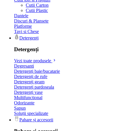
Cutii Carton
Cutii Plastic
Dantele
Discuri & Plansete
Platforme
Tavi si Chese
Detergenți
Detergenți
Vezi toate produsele
Degresanti
Detergenți baie/bucatarie
Detergenți de rufe
Detergenți geam
Detergenți pardoseala
Detergenți vase
Multifunctional
Odorizante
Sapun
Soluții specializate
Pahare și accesorii