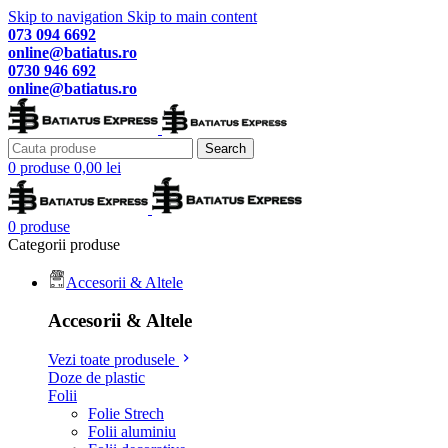
Skip to navigation
Skip to main content
073 094 6692
online@batiatus.ro
0730 946 692
online@batiatus.ro
Search
0
produse
0,00
lei
0
produse
Categorii produse
Accesorii & Altele
Accesorii & Altele
Vezi toate produsele
Doze de plastic
Folii
Folie Strech
Folii aluminiu