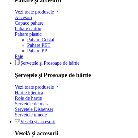
Pahare și accesorii
Vezi toate produsele
Accesori
Capace pahare
Pahare carton
Pahare plastic
Pahare Cristal
Pahare PET
Pahare PP
Paie
Șervețele și Prosoape de hârtie
Șervețele și Prosoape de hârtie
Vezi toate produsele
Hartie igienica
Role de hartie
Servetele de masa
Servetele Dispenser
Servetele umede
Veselă și accesorii
Veselă și accesorii