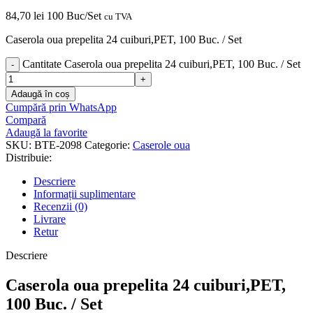
84,70
lei
100 Buc/Set
cu TVA
Caserola oua prepelita 24 cuiburi,PET, 100 Buc. / Set
Cantitate Caserola oua prepelita 24 cuiburi,PET, 100 Buc. / Set
Adaugă în coș
Cumpără prin WhatsApp
Compară
Adaugă la favorite
SKU:
BTE-2098
Categorie:
Caserole oua
Distribuie:
Descriere
Informații suplimentare
Recenzii (0)
Livrare
Retur
Descriere
Caserola oua prepelita 24 cuiburi,PET,
100 Buc. / Set