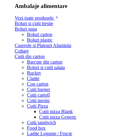
Ambalaje alimentare
Vezi toate produsele
Boluri si cutii trestie
Boluri supa
Boluri carton
Boluri plastic
Caserole si Platouri Aluminiu
Coltare
Cutii din carton
Barcute din carton
Boluri si cutii salata
Bucket
Clatite
Con carton
Cutii burger
Cutii cartofi
Cutii meniu
Cutii Pizza
Cutii pizza Blank
Cutii pizza Generic
Cutii sandwich
Food box
Ladite Legume / Fructe