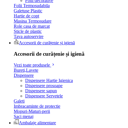
Folii decorative
Folii Termosudabila
Galetuse Plastic
Hartie de copt
Masina Termosudare
Role casa de marcat
Sticle de plastic
Tava autoservire
Accesorii de curățenie și igienă
Accesorii de curățenie și igienă
Vezi toate produsele
Bureti,Lavete
Dispensere
Dispensere Hartie Igienica
Dispensere prosoape
Dispensere sapun
Dispensere Servetele
Galeti
Imbracaminte de protectie
Mopuri-Maturi-perii
Saci menaj
Ambalaje alimentare