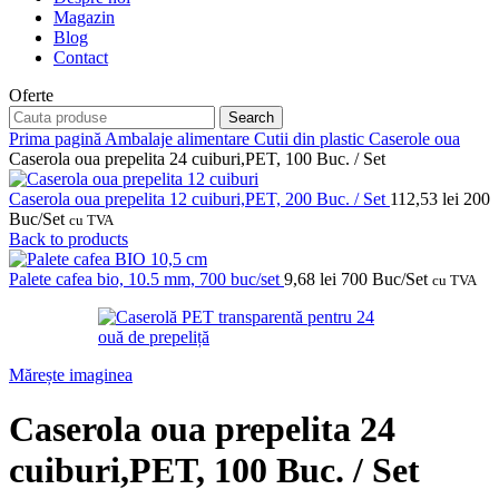
Magazin
Blog
Contact
Oferte
Search
Prima pagină
Ambalaje alimentare
Cutii din plastic
Caserole oua
Caserola oua prepelita 24 cuiburi,PET, 100 Buc. / Set
Caserola oua prepelita 12 cuiburi,PET, 200 Buc. / Set
112,53
lei
200
Buc/Set
cu TVA
Back to products
Palete cafea bio, 10.5 mm, 700 buc/set
9,68
lei
700 Buc/Set
cu TVA
Mărește imaginea
Caserola oua prepelita 24
cuiburi,PET, 100 Buc. / Set