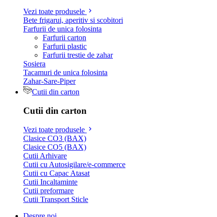
Vezi toate produsele
Bete frigarui, aperitiv si scobitori
Farfurii de unica folosinta
Farfurii carton
Farfurii plastic
Farfurii trestie de zahar
Sosiera
Tacamuri de unica folosinta
Zahar-Sare-Piper
Cutii din carton
Cutii din carton
Vezi toate produsele
Clasice CO3 (BAX)
Clasice CO5 (BAX)
Cutii Arhivare
Cutii cu Autosigilare/e-commerce
Cutii cu Capac Atasat
Cutii Incaltaminte
Cutii preformare
Cutii Transport Sticle
Despre noi