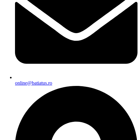
online@batiatus.ro