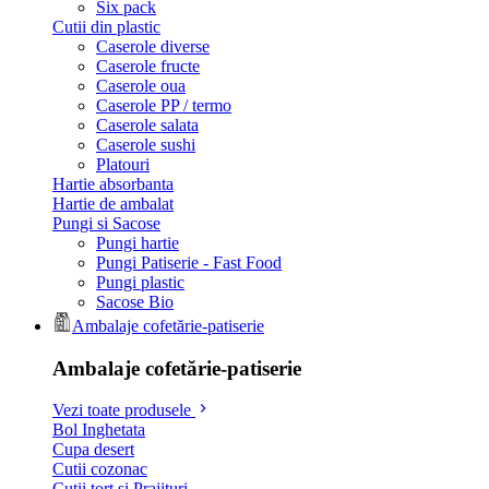
Six pack
Cutii din plastic
Caserole diverse
Caserole fructe
Caserole oua
Caserole PP / termo
Caserole salata
Caserole sushi
Platouri
Hartie absorbanta
Hartie de ambalat
Pungi si Sacose
Pungi hartie
Pungi Patiserie - Fast Food
Pungi plastic
Sacose Bio
Ambalaje cofetărie-patiserie
Ambalaje cofetărie-patiserie
Vezi toate produsele
Bol Inghetata
Cupa desert
Cutii cozonac
Cutii tort si Prajituri