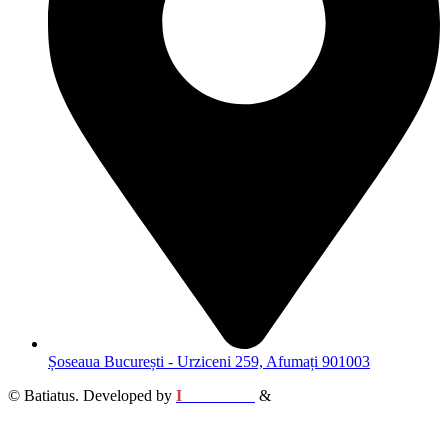
Șoseaua București - Urziceni 259, Afumați 901003
© Batiatus. Developed by
I
MCreative
&
WEBC