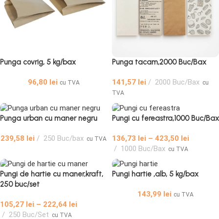
Punga covrig, 5 kg/bax
Punga tacam,2000 Buc/Bax
96,80
lei
141,57
lei
2000 Buc/Bax
cu TVA
cu
TVA
Punga urban cu maner negru
Pungi cu fereastra,1000 Buc/Bax
239,58
lei
250 Buc/bax
136,73
lei
–
423,50
lei
cu TVA
1000 Buc/Bax
cu TVA
Pungi de hartie cu maner,kraft,
Pungi hartie ,alb, 5 kg/bax
250 buc/set
143,99
lei
cu TVA
105,27
lei
–
222,64
lei
250 Buc/Set
cu TVA