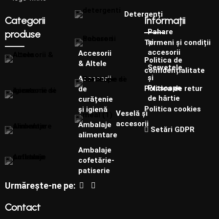
Detergenți
Categorii
Informații
Pahare
produse
și
Termeni și condiții
accesorii
Accesorii
Politica de
& Altele
Șervețele
confidențialitate
și
Accesorii
Prosoape
Politica de retur
de
de hârtie
curățenie
Politica cookies
și igienă
Veselă și
accesorii
Ambalaje
Setări GDPR
alimentare
Ambalaje
cofetărie-
patiserie
Urmărește-ne pe:
Contact