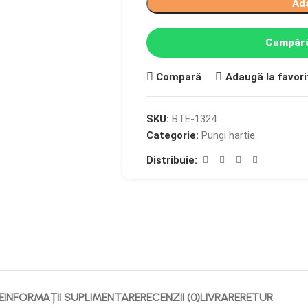
Ad
Cumpără
Compară
Adaugă la favori
SKU:
BTE-1324
Categorie:
Pungi hartie
Distribuie:
E
INFORMAȚII SUPLIMENTARE
RECENZII (0)
LIVRARE
RETUR