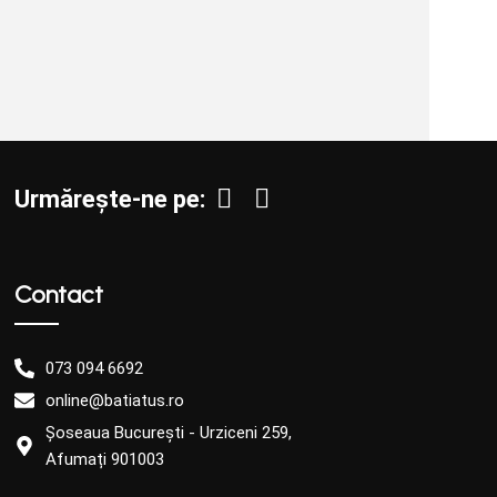
Urmărește-ne pe:
Contact
073 094 6692
online@batiatus.ro
Șoseaua București - Urziceni 259,
Afumați 901003