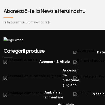
Abonează-te la Newsletterul nostru
Fii la curent cu ultimele noutăți.
Categorii produse
Dete
Accesorii & Altele
Accesorii
de
curățenie
și igienă
Ambalaje
Veselă 
alimentare
Ambalaje