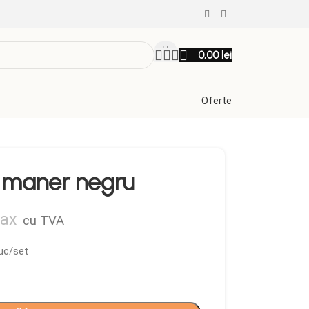
0,00
lei
Oferte
 maner negru
ax
cu TVA
uc/set