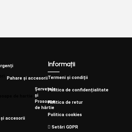
Informații
rgenți
Termeni și condiții
Pahare și accesorii
Șervețele
Politica de confidențialitate
și
Prosoape
Politica de retur
de hârtie
Politica cookies
și accesorii
Setări GDPR