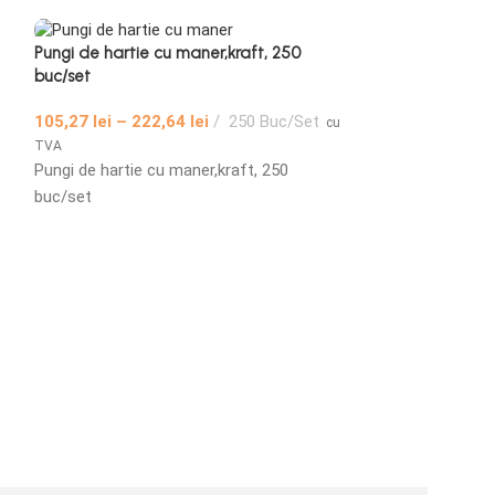
Pungi de hartie cu maner,kraft, 250
buc/set
105,27
lei
–
222,64
lei
250 Buc/Set
cu
TVA
Pungi de hartie cu maner,kraft, 250
buc/set
Pungi hartie ,alb
143
Pungi hartie ,alb,