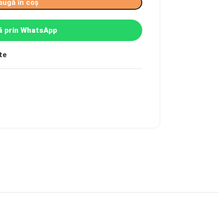
augă în coș
 prin WhatsApp
te