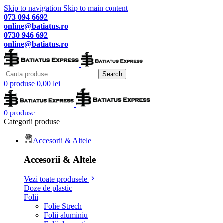
Skip to navigation
Skip to main content
073 094 6692
online@batiatus.ro
0730 946 692
online@batiatus.ro
Search
0
produse
0,00
lei
0
produse
Categorii produse
Accesorii & Altele
Accesorii & Altele
Vezi toate produsele
Doze de plastic
Folii
Folie Strech
Folii aluminiu