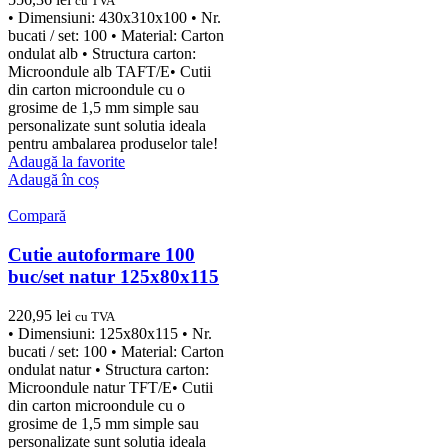
cu TVA
• Dimensiuni: 430x310x100 • Nr.
bucati / set: 100 • Material: Carton
ondulat alb • Structura carton:
Microondule alb TAFT/E• Cutii
din carton microondule cu o
grosime de 1,5 mm simple sau
personalizate sunt solutia ideala
pentru ambalarea produselor tale!
Adaugă la favorite
Adaugă în coș
Compară
Cutie autoformare 100
buc/set natur 125x80x115
220,95
lei
cu TVA
• Dimensiuni: 125x80x115 • Nr.
bucati / set: 100 • Material: Carton
ondulat natur • Structura carton:
Microondule natur TFT/E• Cutii
din carton microondule cu o
grosime de 1,5 mm simple sau
personalizate sunt solutia ideala