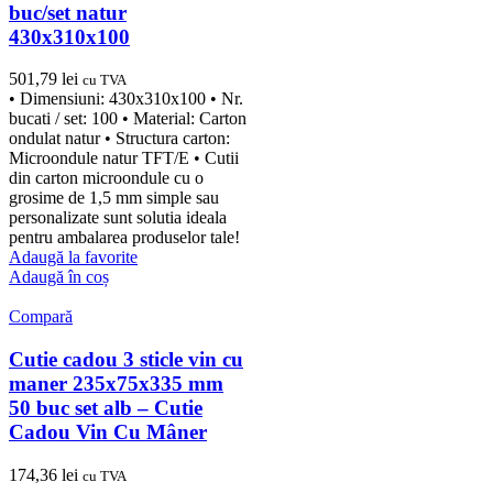
buc/set natur
430x310x100
501,79
lei
cu TVA
• Dimensiuni: 430x310x100 • Nr.
bucati / set: 100 • Material: Carton
ondulat natur • Structura carton:
Microondule natur TFT/E • Cutii
din carton microondule cu o
grosime de 1,5 mm simple sau
personalizate sunt solutia ideala
pentru ambalarea produselor tale!
Adaugă la favorite
Adaugă în coș
Compară
Cutie cadou 3 sticle vin cu
maner 235x75x335 mm
50 buc set alb – Cutie
Cadou Vin Cu Mâner
174,36
lei
cu TVA