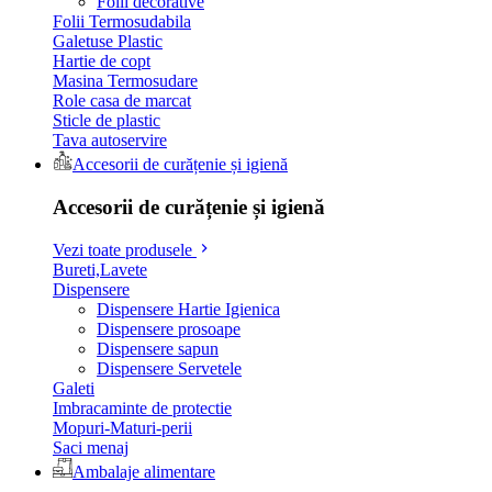
Folii decorative
Folii Termosudabila
Galetuse Plastic
Hartie de copt
Masina Termosudare
Role casa de marcat
Sticle de plastic
Tava autoservire
Accesorii de curățenie și igienă
Accesorii de curățenie și igienă
Vezi toate produsele
Bureti,Lavete
Dispensere
Dispensere Hartie Igienica
Dispensere prosoape
Dispensere sapun
Dispensere Servetele
Galeti
Imbracaminte de protectie
Mopuri-Maturi-perii
Saci menaj
Ambalaje alimentare