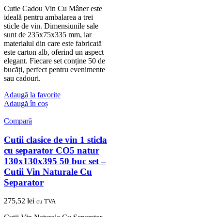
Cutie Cadou Vin Cu Mâner este
ideală pentru ambalarea a trei
sticle de vin. Dimensiunile sale
sunt de 235x75x335 mm, iar
materialul din care este fabricată
este carton alb, oferind un aspect
elegant. Fiecare set conține 50 de
bucăți, perfect pentru evenimente
sau cadouri.
Adaugă la favorite
Adaugă în coș
Compară
Cutii clasice de vin 1 sticla
cu separator CO5 natur
130x130x395 50 buc set –
Cutii Vin Naturale Cu
Separator
275,52
lei
cu TVA