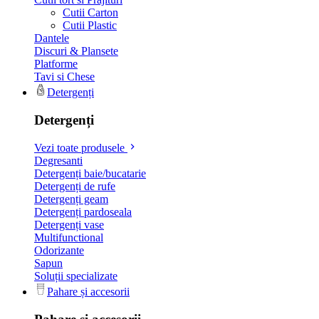
Cutii Carton
Cutii Plastic
Dantele
Discuri & Plansete
Platforme
Tavi si Chese
Detergenți
Detergenți
Vezi toate produsele
Degresanti
Detergenți baie/bucatarie
Detergenți de rufe
Detergenți geam
Detergenți pardoseala
Detergenți vase
Multifunctional
Odorizante
Sapun
Soluții specializate
Pahare și accesorii