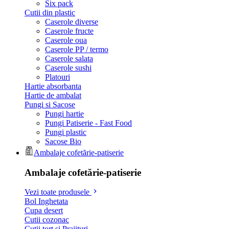
Six pack
Cutii din plastic
Caserole diverse
Caserole fructe
Caserole oua
Caserole PP / termo
Caserole salata
Caserole sushi
Platouri
Hartie absorbanta
Hartie de ambalat
Pungi si Sacose
Pungi hartie
Pungi Patiserie - Fast Food
Pungi plastic
Sacose Bio
Ambalaje cofetărie-patiserie
Ambalaje cofetărie-patiserie
Vezi toate produsele
Bol Inghetata
Cupa desert
Cutii cozonac
Cutii tort si Prajituri