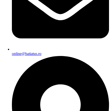
online@batiatus.ro