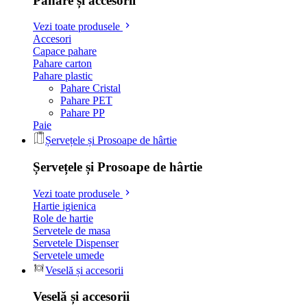
Pahare și accesorii
Vezi toate produsele
Accesori
Capace pahare
Pahare carton
Pahare plastic
Pahare Cristal
Pahare PET
Pahare PP
Paie
Șervețele și Prosoape de hârtie
Șervețele și Prosoape de hârtie
Vezi toate produsele
Hartie igienica
Role de hartie
Servetele de masa
Servetele Dispenser
Servetele umede
Veselă și accesorii
Veselă și accesorii