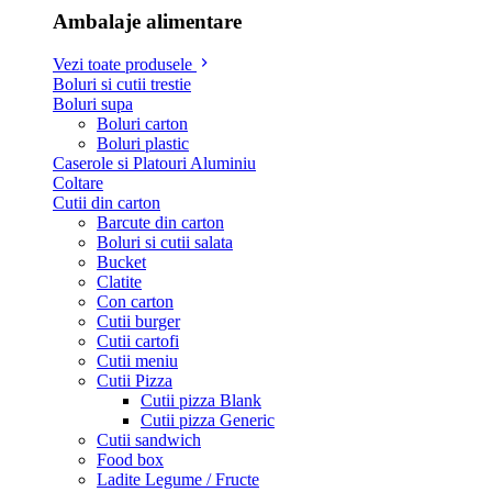
Ambalaje alimentare
Vezi toate produsele
Boluri si cutii trestie
Boluri supa
Boluri carton
Boluri plastic
Caserole si Platouri Aluminiu
Coltare
Cutii din carton
Barcute din carton
Boluri si cutii salata
Bucket
Clatite
Con carton
Cutii burger
Cutii cartofi
Cutii meniu
Cutii Pizza
Cutii pizza Blank
Cutii pizza Generic
Cutii sandwich
Food box
Ladite Legume / Fructe