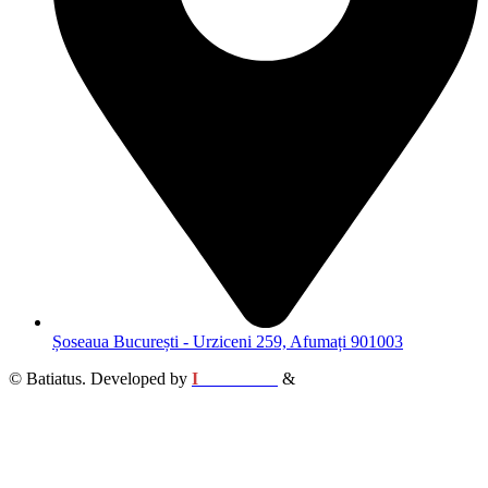
Șoseaua București - Urziceni 259, Afumați 901003
© Batiatus. Developed by
I
MCreative
&
WEBC