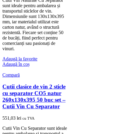
Cutii Vin Naturale Cu Separator
sunt ideale pentru ambalarea și
transportul sticlelor de vin.
Dimensiunile sunt 130x130x395
mm, iar materialul utilizat este
carton natur, având o structură
rezistentă. Fiecare set conține 50
de bucăți, fiind perfect pentru
comercianți sau pasionați de
vinuri.
Adaugă la favorite
Adaugă în coș
Compară
Cutii clasice de vin 2 sticle
cu separator CO5 natur
260x130x395 50 buc set –
Cutii Vin Cu Separator
551,03
lei
cu TVA
Cutii Vin Cu Separator sunt ideale
pentru ambalarea si transportul a