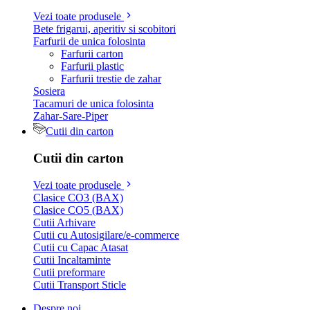
Vezi toate produsele
Bete frigarui, aperitiv si scobitori
Farfurii de unica folosinta
Farfurii carton
Farfurii plastic
Farfurii trestie de zahar
Sosiera
Tacamuri de unica folosinta
Zahar-Sare-Piper
Cutii din carton
Cutii din carton
Vezi toate produsele
Clasice CO3 (BAX)
Clasice CO5 (BAX)
Cutii Arhivare
Cutii cu Autosigilare/e-commerce
Cutii cu Capac Atasat
Cutii Incaltaminte
Cutii preformare
Cutii Transport Sticle
Despre noi