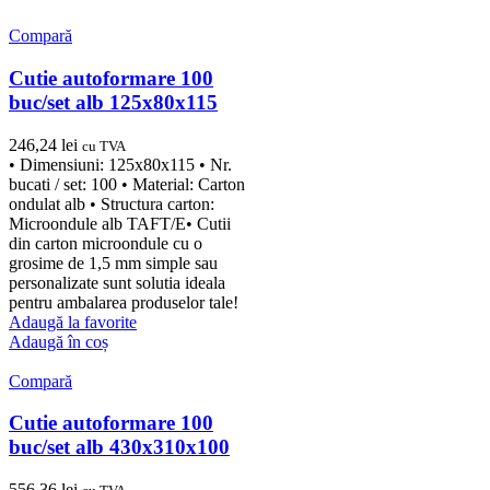
Compară
Cutie autoformare 100
buc/set alb 125x80x115
246,24
lei
cu TVA
• Dimensiuni: 125x80x115 • Nr.
bucati / set: 100 • Material: Carton
ondulat alb • Structura carton:
Microondule alb TAFT/E• Cutii
din carton microondule cu o
grosime de 1,5 mm simple sau
personalizate sunt solutia ideala
pentru ambalarea produselor tale!
Adaugă la favorite
Adaugă în coș
Compară
Cutie autoformare 100
buc/set alb 430x310x100
556,36
lei