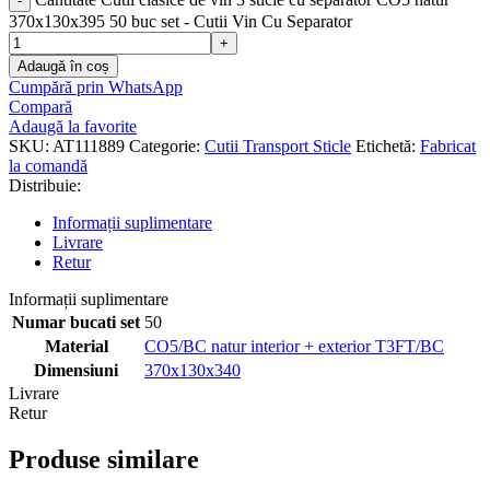
370x130x395 50 buc set - Cutii Vin Cu Separator
Adaugă în coș
Cumpără prin WhatsApp
Compară
Adaugă la favorite
SKU:
AT111889
Categorie:
Cutii Transport Sticle
Etichetă:
Fabricat
la comandă
Distribuie:
Informații suplimentare
Livrare
Retur
Informații suplimentare
Numar bucati set
50
Material
CO5/BC natur interior + exterior T3FT/BC
Dimensiuni
370x130x340
Livrare
Retur
Produse similare