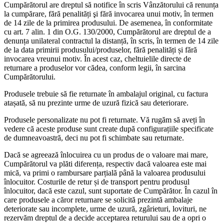
Cumpărătorul are dreptul să notifice în scris Vânzătorului că renunța
la cumpărare, fără penalități şi fără invocarea unui motiv, în termen
de 14 zile de la primirea produsului. De asemenea, în conformitate
cu art. 7 alin. 1 din O.G. 130/2000, Cumpărătorul are dreptul de a
denunța unilateral contractul la distanță, în scris, în termen de 14 zile
de la data primirii produsului/produselor, fără penalități și fără
invocarea vreunui motiv. În acest caz, cheltuielile directe de
returnare a produselor vor cădea, conform legii, în sarcina
Cumpărătorului.
Produsele trebuie să fie returnate în ambalajul original, cu factura
atașată, să nu prezinte urme de uzură fizică sau deteriorare.
Produsele personalizate nu pot fi returnate. Vă rugăm să aveți în
vedere că aceste produse sunt create după configurațiile specificate
de dumneavoastră, deci nu pot fi schimbate sau returnate.
Dacă se agreează înlocuirea cu un produs de o valoare mai mare,
Cumpărătorul va plăti diferența, respectiv dacă valoarea este mai
mică, va primi o rambursare parțială până la valoarea produsului
înlocuitor. Costurile de retur și de transport pentru produsul
înlocuitor, dacă este cazul, sunt suportate de Cumpărător. În cazul în
care produsele a căror returnare se solicită prezintă ambalaje
deteriorate sau incomplete, urme de uzură, zgârieturi, lovituri, ne
rezervăm dreptul de a decide acceptarea returului sau de a opri o