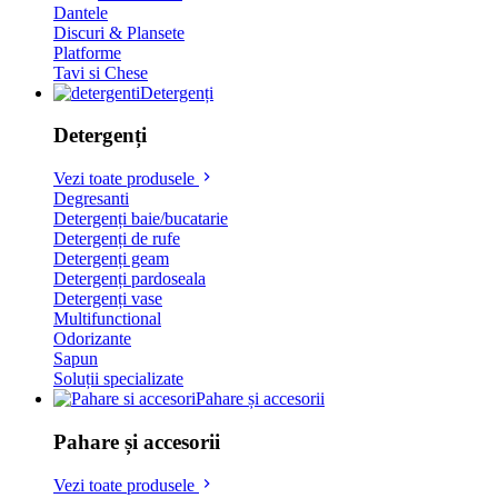
Dantele
Discuri & Plansete
Platforme
Tavi si Chese
Detergenți
Detergenți
Vezi toate produsele
Degresanti
Detergenți baie/bucatarie
Detergenți de rufe
Detergenți geam
Detergenți pardoseala
Detergenți vase
Multifunctional
Odorizante
Sapun
Soluții specializate
Pahare și accesorii
Pahare și accesorii
Vezi toate produsele