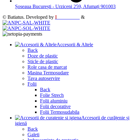
Șoseaua București - Urziceni 259, Afumați 901003
© Batiatus. Developed by
I
MCreative
&
WEBC
Accesorii & Altele
Back
Doze de plastic
Sticle de plastic
Role casa de marcat
Masina Termosudare
Tava autoservire
Folii
Back
Folie Strech
Folii aluminiu
Folii decorative
Folii Termosudabila
Accesorii de curățenie și
igienă
Back
Galeti