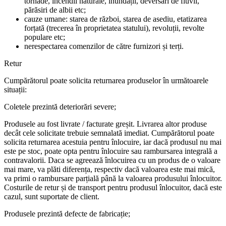
tornade, incendii naturale, inundații, deversări de fluvii,
părăsiri de albii etc;
cauze umane: starea de război, starea de asediu, etatizarea
forțată (trecerea în proprietatea statului), revoluții, revolte
populare etc;
nerespectarea comenzilor de către furnizori și terți.
Retur
Cumpărătorul poate solicita returnarea produselor în următoarele
situații:
Coletele prezintă deteriorări severe;
Produsele au fost livrate / facturate greșit. Livrarea altor produse
decât cele solicitate trebuie semnalată imediat. Cumpărătorul poate
solicita returnarea acestuia pentru înlocuire, iar dacă produsul nu mai
este pe stoc, poate opta pentru înlocuire sau rambursarea integrală a
contravalorii. Daca se agreează înlocuirea cu un produs de o valoare
mai mare, va plăti diferența, respectiv dacă valoarea este mai mică,
va primi o rambursare parțială până la valoarea produsului înlocuitor.
Costurile de retur și de transport pentru produsul înlocuitor, dacă este
cazul, sunt suportate de client.
Produsele prezintă defecte de fabricație;