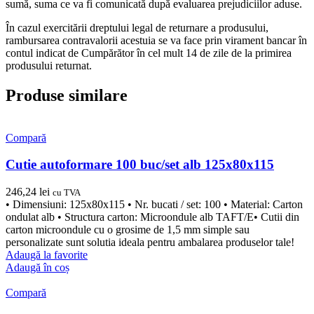
sumă, suma ce va fi comunicată după evaluarea prejudiciilor aduse.
În cazul exercitării dreptului legal de returnare a produsului,
rambursarea contravalorii acestuia se va face prin virament bancar în
contul indicat de Cumpărător în cel mult 14 de zile de la primirea
produsului returnat.
Produse similare
Compară
Cutie autoformare 100 buc/set alb 125x80x115
246,24
lei
cu TVA
• Dimensiuni: 125x80x115 • Nr. bucati / set: 100 • Material: Carton
ondulat alb • Structura carton: Microondule alb TAFT/E• Cutii din
carton microondule cu o grosime de 1,5 mm simple sau
personalizate sunt solutia ideala pentru ambalarea produselor tale!
Adaugă la favorite
Adaugă în coș
Compară