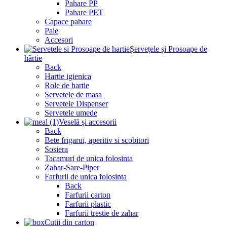
Pahare PP
Pahare PET
Capace pahare
Paie
Accesori
Șervețele și Prosoape de
hârtie
Back
Hartie igienica
Role de hartie
Servetele de masa
Servetele Dispenser
Servetele umede
Veselă și accesorii
Back
Bete frigarui, aperitiv si scobitori
Sosiera
Tacamuri de unica folosinta
Zahar-Sare-Piper
Farfurii de unica folosinta
Back
Farfurii carton
Farfurii plastic
Farfurii trestie de zahar
Cutii din carton