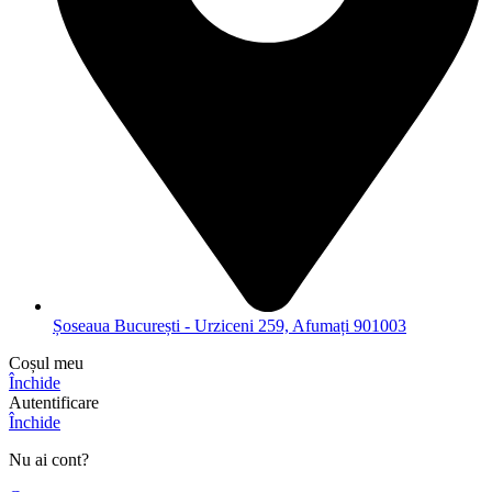
Șoseaua București - Urziceni 259, Afumați 901003
Coșul meu
Închide
Autentificare
Închide
Nu ai cont?