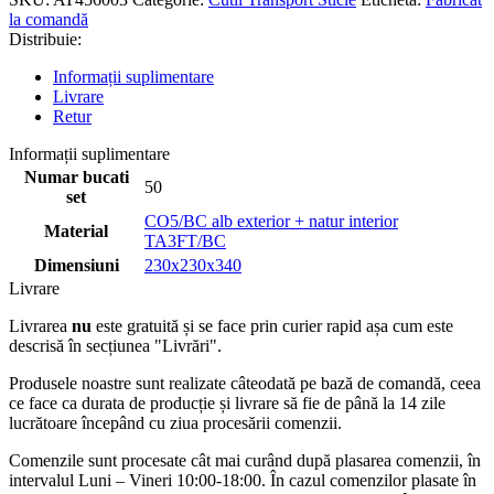
la comandă
Distribuie:
Informații suplimentare
Livrare
Retur
Informații suplimentare
Numar bucati
50
set
CO5/BC alb exterior + natur interior
Material
TA3FT/BC
Dimensiuni
230x230x340
Livrare
Livrarea
nu
este gratuită și se face prin curier rapid așa cum este
descrisă în secțiunea "Livrări".
Produsele noastre sunt realizate câteodată pe bază de comandă, ceea
ce face ca durata de producție și livrare să fie de până la 14 zile
lucrătoare începând cu ziua procesării comenzii.
Comenzile sunt procesate cât mai curând după plasarea comenzii, în
intervalul Luni – Vineri 10:00-18:00. În cazul comenzilor plasate în