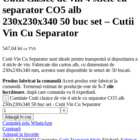
separator CO5 alb
230x230x340 50 buc set – Cutii
Vin Cu Separator
547,04
lei
cu TVA
Cutii Vin Cu Separator sunt ideale pentru transportul si depozitarea a
4 sticle de vin. Fabricate din carton alb, cu dimensiuni de
230x230x340 mm, acestea sunt disponibile in seturi de 50 bucati.
Produs fabricat la comandă
Acest produs este fabricat la
comandă. Termenul estimat de producție este de
5–7 zile
lucrătoare
, după care comanda va fi expediată.
Cantitate Cutii clasice de vin 4 sticle cu separator CO5 alb
230x230x340 50 buc set - Cutii Vin Cu Separator
Adaugă în coș
Cumpără prin WhatsApp
Compară
Adaugă la favorite
SKU:
AT456003
Categorie:
Cutii Transport Sticle
Etichetă:
Fabricat