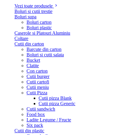
Vezi toate produsele
Boluri si cutii trestie
Boluri supa
Boluri carton
Boluri plastic
Caserole si Platouri Aluminiu
Coltare
Cutii din carton
Barcute din carton
Boluri si cutii salata
Bucket
Clatite
Con carton
Cutii burger
Cutii cartofi
Cutii meniu
Cutii Pizza
Cutii pizza Blank
Cutii pizza Generic
Cutii sandwich
Food box
Ladite Legume / Fructe
Six pack
Cutii din plastic