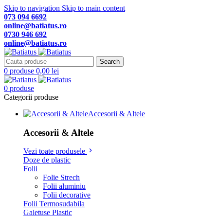
Skip to navigation
Skip to main content
073 094 6692
online@batiatus.ro
0730 946 692
online@batiatus.ro
Search
0
produse
0,00
lei
0
produse
Categorii produse
Accesorii & Altele
Accesorii & Altele
Vezi toate produsele
Doze de plastic
Folii
Folie Strech
Folii aluminiu
Folii decorative
Folii Termosudabila
Galetuse Plastic