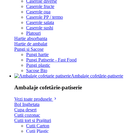
Caserole diverse
Caserole fructe
Caserole oua
Caserole PP / termo
Caserole salata
Caserole sushi
Platouri
Hartie absorbanta
Hartie de ambalat
Pungi si Sacose
Pungi hartie
Pungi Patiserie - Fast Food
Pungi plastic
Sacose Bio
Ambalaje cofetărie-patiserie
Ambalaje cofetărie-patiserie
Vezi toate produsele
Bol Inghetata
Cupa desert
Cutii cozonac
Cutii tort si Prajituri
Cutii Carton
Cutii Plastic