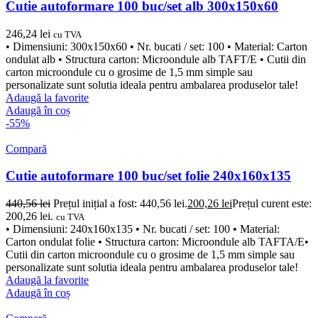
Cutie autoformare 100 buc/set alb 300x150x60
246,24
lei
cu TVA
• Dimensiuni: 300x150x60 • Nr. bucati / set: 100 • Material: Carton
ondulat alb • Structura carton: Microondule alb TAFT/E • Cutii din
carton microondule cu o grosime de 1,5 mm simple sau
personalizate sunt solutia ideala pentru ambalarea produselor tale!
Adaugă la favorite
Adaugă în coș
-55%
Compară
Cutie autoformare 100 buc/set folie 240x160x135
440,56
lei
Prețul inițial a fost: 440,56 lei.
200,26
lei
Prețul curent este:
200,26 lei.
cu TVA
• Dimensiuni: 240x160x135 • Nr. bucati / set: 100 • Material:
Carton ondulat folie • Structura carton: Microondule alb TAFTA/E•
Cutii din carton microondule cu o grosime de 1,5 mm simple sau
personalizate sunt solutia ideala pentru ambalarea produselor tale!
Adaugă la favorite
Adaugă în coș