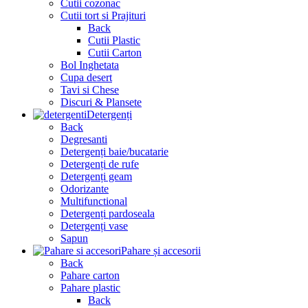
Cutii cozonac
Cutii tort si Prajituri
Back
Cutii Plastic
Cutii Carton
Bol Inghetata
Cupa desert
Tavi si Chese
Discuri & Plansete
Detergenți
Back
Degresanti
Detergenți baie/bucatarie
Detergenți de rufe
Detergenți geam
Odorizante
Multifunctional
Detergenți pardoseala
Detergenți vase
Sapun
Pahare și accesorii
Back
Pahare carton
Pahare plastic
Back