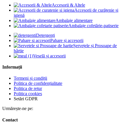
Accesorii & Altele
Accesorii de curățenie și
igienă
Ambalaje alimentare
Ambalaje cofetărie-patiserie
Detergenți
Pahare și accesorii
Șervețele și Prosoape de
hârtie
Veselă și accesorii
Informații
Termeni și condiții
Politica de confidențialitate
Politica de retur
Politica cookies
Setări GDPR
Urmărește-ne pe:
Contact