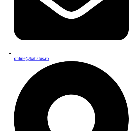
online@batiatus.ro