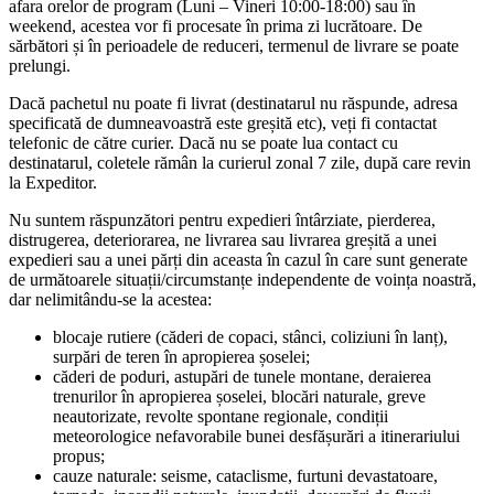
afara orelor de program (Luni – Vineri 10:00-18:00) sau în
weekend, acestea vor fi procesate în prima zi lucrătoare. De
sărbători și în perioadele de reduceri, termenul de livrare se poate
prelungi.
Dacă pachetul nu poate fi livrat (destinatarul nu răspunde, adresa
specificată de dumneavoastră este greșită etc), veți fi contactat
telefonic de către curier. Dacă nu se poate lua contact cu
destinatarul, coletele rămân la curierul zonal 7 zile, după care revin
la Expeditor.
Nu suntem răspunzători pentru expedieri întârziate, pierderea,
distrugerea, deteriorarea, ne livrarea sau livrarea greșită a unei
expedieri sau a unei părți din aceasta în cazul în care sunt generate
de următoarele situații/circumstanțe independente de voința noastră,
dar nelimitându-se la acestea:
blocaje rutiere (căderi de copaci, stânci, coliziuni în lanț),
surpări de teren în apropierea șoselei;
căderi de poduri, astupări de tunele montane, deraierea
trenurilor în apropierea șoselei, blocări naturale, greve
neautorizate, revolte spontane regionale, condiții
meteorologice nefavorabile bunei desfășurări a itinerariului
propus;
cauze naturale: seisme, cataclisme, furtuni devastatoare,