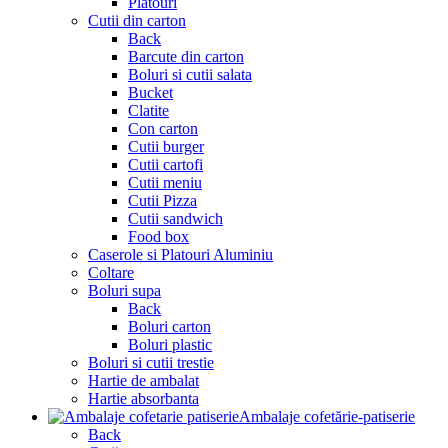
Platouri
Cutii din carton
Back
Barcute din carton
Boluri si cutii salata
Bucket
Clatite
Con carton
Cutii burger
Cutii cartofi
Cutii meniu
Cutii Pizza
Cutii sandwich
Food box
Caserole si Platouri Aluminiu
Coltare
Boluri supa
Back
Boluri carton
Boluri plastic
Boluri si cutii trestie
Hartie de ambalat
Hartie absorbanta
Ambalaje cofetărie-patiserie
Back