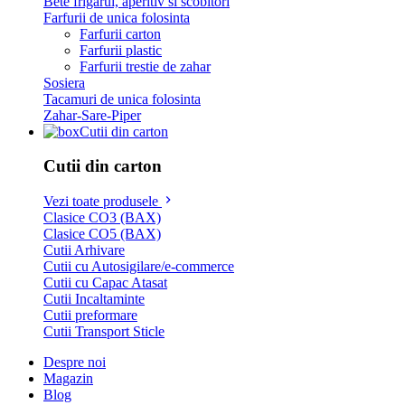
Bete frigarui, aperitiv si scobitori
Farfurii de unica folosinta
Farfurii carton
Farfurii plastic
Farfurii trestie de zahar
Sosiera
Tacamuri de unica folosinta
Zahar-Sare-Piper
Cutii din carton
Cutii din carton
Vezi toate produsele
Clasice CO3 (BAX)
Clasice CO5 (BAX)
Cutii Arhivare
Cutii cu Autosigilare/e-commerce
Cutii cu Capac Atasat
Cutii Incaltaminte
Cutii preformare
Cutii Transport Sticle
Despre noi
Magazin
Blog