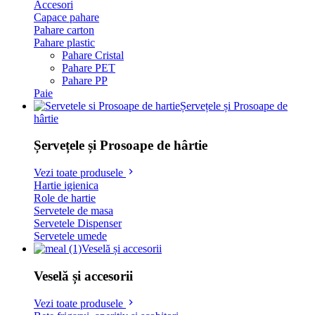
Accesori
Capace pahare
Pahare carton
Pahare plastic
Pahare Cristal
Pahare PET
Pahare PP
Paie
Șervețele și Prosoape de
hârtie
Șervețele și Prosoape de hârtie
Vezi toate produsele
Hartie igienica
Role de hartie
Servetele de masa
Servetele Dispenser
Servetele umede
Veselă și accesorii
Veselă și accesorii
Vezi toate produsele