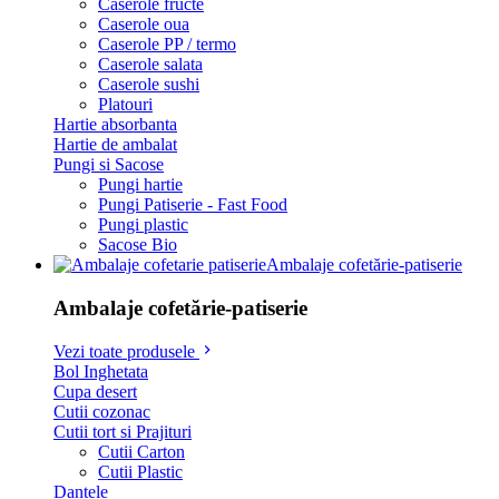
Caserole fructe
Caserole oua
Caserole PP / termo
Caserole salata
Caserole sushi
Platouri
Hartie absorbanta
Hartie de ambalat
Pungi si Sacose
Pungi hartie
Pungi Patiserie - Fast Food
Pungi plastic
Sacose Bio
Ambalaje cofetărie-patiserie
Ambalaje cofetărie-patiserie
Vezi toate produsele
Bol Inghetata
Cupa desert
Cutii cozonac
Cutii tort si Prajituri
Cutii Carton
Cutii Plastic
Dantele