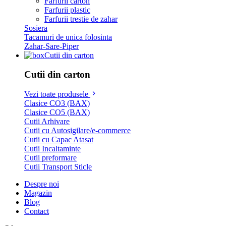
Farfurii carton
Farfurii plastic
Farfurii trestie de zahar
Sosiera
Tacamuri de unica folosinta
Zahar-Sare-Piper
Cutii din carton
Cutii din carton
Vezi toate produsele
Clasice CO3 (BAX)
Clasice CO5 (BAX)
Cutii Arhivare
Cutii cu Autosigilare/e-commerce
Cutii cu Capac Atasat
Cutii Incaltaminte
Cutii preformare
Cutii Transport Sticle
Despre noi
Magazin
Blog
Contact