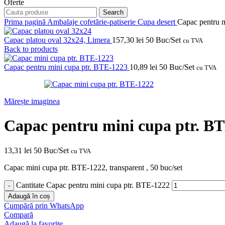
Oferte
Search
Prima pagină
Ambalaje cofetărie-patiserie
Cupa desert
Capac pentru 
Capac platou oval 32x24, Limera
157,30
lei
50 Buc/Set
cu TVA
Back to products
Capac pentru mini cupa ptr. BTE-1223
10,89
lei
50 Buc/Set
cu TVA
Mărește imaginea
Capac pentru mini cupa ptr. B
13,31
lei
50 Buc/Set
cu TVA
Capac mini cupa ptr. BTE-1222, transparent , 50 buc/set
Cantitate Capac pentru mini cupa ptr. BTE-1222
Adaugă în coș
Cumpără prin WhatsApp
Compară
Adaugă la favorite