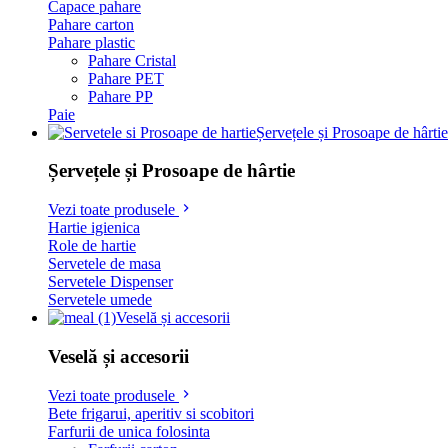
Capace pahare
Pahare carton
Pahare plastic
Pahare Cristal
Pahare PET
Pahare PP
Paie
Șervețele și Prosoape de hârtie
Șervețele și Prosoape de hârtie
Vezi toate produsele
Hartie igienica
Role de hartie
Servetele de masa
Servetele Dispenser
Servetele umede
Veselă și accesorii
Veselă și accesorii
Vezi toate produsele
Bete frigarui, aperitiv si scobitori
Farfurii de unica folosinta