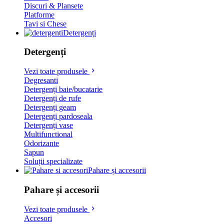
Discuri & Plansete
Platforme
Tavi si Chese
Detergenți
Detergenți
Vezi toate produsele
Degresanti
Detergenți baie/bucatarie
Detergenți de rufe
Detergenți geam
Detergenți pardoseala
Detergenți vase
Multifunctional
Odorizante
Sapun
Soluții specializate
Pahare și accesorii
Pahare și accesorii
Vezi toate produsele
Accesori