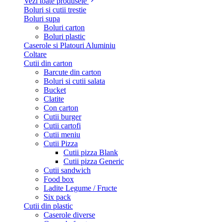
Vezi toate produsele
Boluri si cutii trestie
Boluri supa
Boluri carton
Boluri plastic
Caserole si Platouri Aluminiu
Coltare
Cutii din carton
Barcute din carton
Boluri si cutii salata
Bucket
Clatite
Con carton
Cutii burger
Cutii cartofi
Cutii meniu
Cutii Pizza
Cutii pizza Blank
Cutii pizza Generic
Cutii sandwich
Food box
Ladite Legume / Fructe
Six pack
Cutii din plastic
Caserole diverse