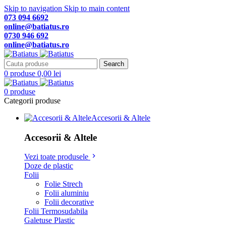
Skip to navigation
Skip to main content
073 094 6692
online@batiatus.ro
0730 946 692
online@batiatus.ro
Search
0
produse
0,00
lei
0
produse
Categorii produse
Accesorii & Altele
Accesorii & Altele
Vezi toate produsele
Doze de plastic
Folii
Folie Strech
Folii aluminiu
Folii decorative
Folii Termosudabila
Galetuse Plastic