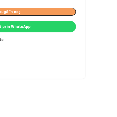
augă în coș
 prin WhatsApp
te