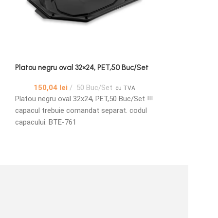
Platou negru oval 32×24, PET,50 Buc/Set
Platou negru ova
150,04
lei
50 Buc/Set
272,25
lei
cu TVA
Platou negru oval 32x24, PET,50 Buc/Set !!!
Platou negru ova
capacul trebuie comandat separat. codul
capacului: BTE-761