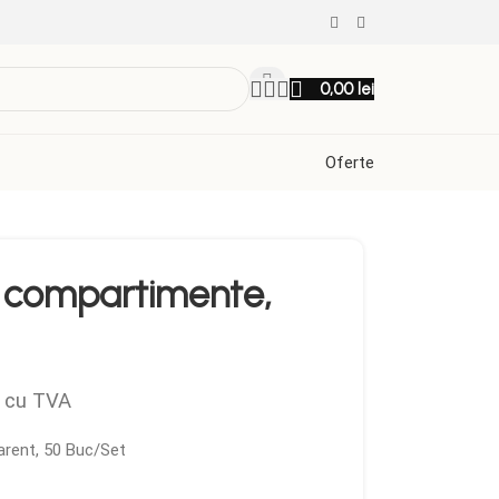
0,00
lei
Oferte
7 compartimente,
cu TVA
arent, 50 Buc/Set