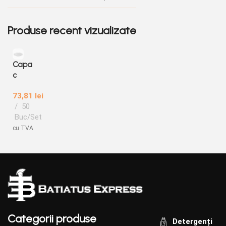
Produse recent vizualizate
Capa
c
plasti
73,81
lei
c 7
50
comp
Buc/Set
artim
ente,
cu TVA
Limer
a
Categorii produse
Detergenți