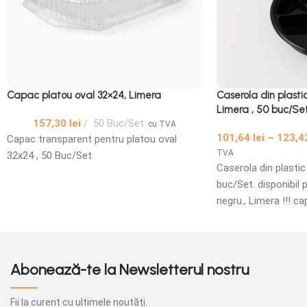
Capac platou oval 32×24, Limera
Caserola din plast
Limera , 50 buc/Set
157,30
lei
50 Buc/Set
cu TVA
101,64
lei
–
123,4
Capac transparent pentru platou oval
TVA
32x24 , 50 Buc/Set
Caserola din plasti
buc/Set. disponibil 
negru., Limera !!! 
separat. codul capa
Abonează-te la Newsletterul nostru
Fii la curent cu ultimele noutăți.