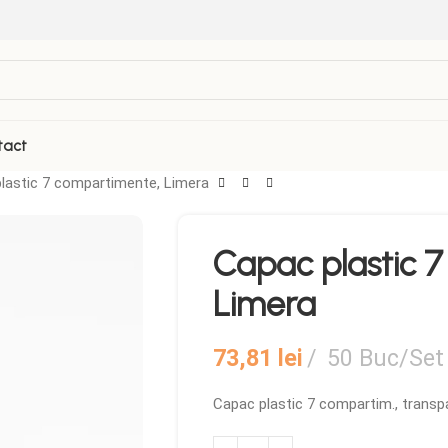
tact
lastic 7 compartimente, Limera
VEZI TOATE PRODUSELE
Capac plastic 
Folii Termosudabila
Role casa de marcat
Limera
Galetuse Plastic
Sticle de plastic
Hartie de copt
Tava autoservire
73,81
lei
50 Buc/Set
Masina Termosudare
Capac plastic 7 compartim., transp