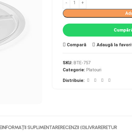
Ad
Cumpără
Compară
Adaugă la favori
SKU:
BTE-757
Categorie:
Platouri
Distribuie:
E
INFORMAȚII SUPLIMENTARE
RECENZII (0)
LIVRARE
RETUR