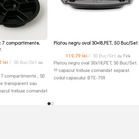
ic 7 compartimente,
Platou negru oval 30×18,PET, 50 Buc/Set.
.
119,79
lei
50 Buc/Set
cu TVA
2
lei
50 Buc/Set
Platou negru oval 30x18,PET, 50 Buc/Set.
cu
!!! capacul trebuie comandat separat.
c 7 compartimente , 50
codul capacului: BTE-759
pe transparent sau
capacul trebuie comandat
cului: BTE-757