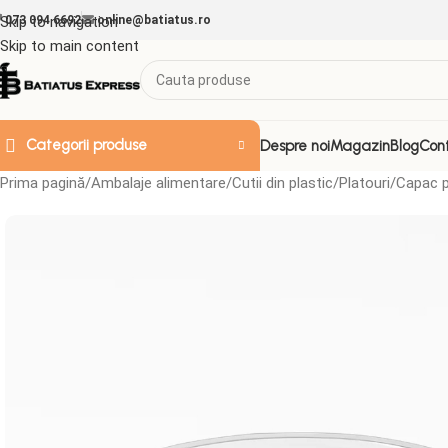
Skip to navigation
073 094 6692
online@batiatus.ro
Skip to main content
Categorii produse
Despre noi
Magazin
Blog
Con
Prima pagină
Ambalaje alimentare
Cutii din plastic
Platouri
Capac p
ACCESORII & ALTELE
Doze de plastic
Folii
Folie Strech
Folii aluminiu
Folii decorative