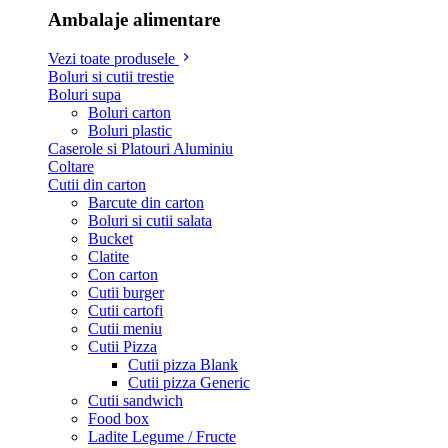
Ambalaje alimentare
Vezi toate produsele
Boluri si cutii trestie
Boluri supa
Boluri carton
Boluri plastic
Caserole si Platouri Aluminiu
Coltare
Cutii din carton
Barcute din carton
Boluri si cutii salata
Bucket
Clatite
Con carton
Cutii burger
Cutii cartofi
Cutii meniu
Cutii Pizza
Cutii pizza Blank
Cutii pizza Generic
Cutii sandwich
Food box
Ladite Legume / Fructe