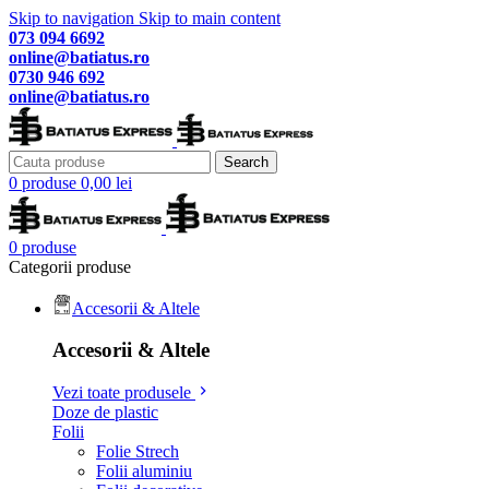
Skip to navigation
Skip to main content
073 094 6692
online@batiatus.ro
0730 946 692
online@batiatus.ro
Search
0
produse
0,00
lei
0
produse
Categorii produse
Accesorii & Altele
Accesorii & Altele
Vezi toate produsele
Doze de plastic
Folii
Folie Strech
Folii aluminiu