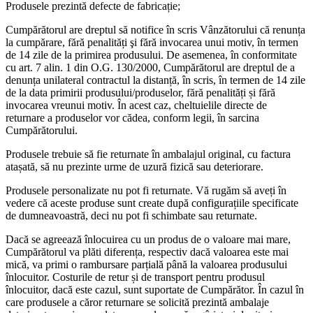
Produsele prezintă defecte de fabricație;
Cumpărătorul are dreptul să notifice în scris Vânzătorului că renunța
la cumpărare, fără penalități şi fără invocarea unui motiv, în termen
de 14 zile de la primirea produsului. De asemenea, în conformitate
cu art. 7 alin. 1 din O.G. 130/2000, Cumpărătorul are dreptul de a
denunța unilateral contractul la distanță, în scris, în termen de 14 zile
de la data primirii produsului/produselor, fără penalități și fără
invocarea vreunui motiv. În acest caz, cheltuielile directe de
returnare a produselor vor cădea, conform legii, în sarcina
Cumpărătorului.
Produsele trebuie să fie returnate în ambalajul original, cu factura
atașată, să nu prezinte urme de uzură fizică sau deteriorare.
Produsele personalizate nu pot fi returnate. Vă rugăm să aveți în
vedere că aceste produse sunt create după configurațiile specificate
de dumneavoastră, deci nu pot fi schimbate sau returnate.
Dacă se agreează înlocuirea cu un produs de o valoare mai mare,
Cumpărătorul va plăti diferența, respectiv dacă valoarea este mai
mică, va primi o rambursare parțială până la valoarea produsului
înlocuitor. Costurile de retur și de transport pentru produsul
înlocuitor, dacă este cazul, sunt suportate de Cumpărător. În cazul în
care produsele a căror returnare se solicită prezintă ambalaje