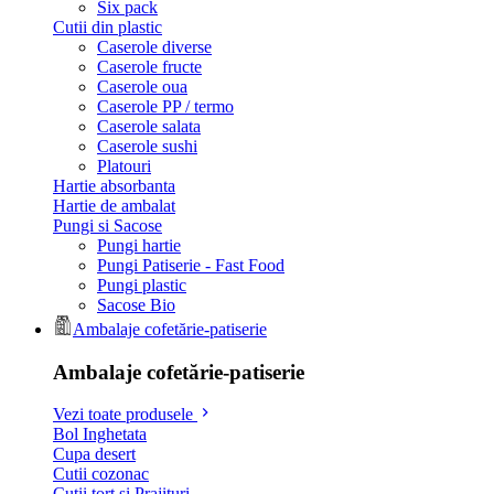
Six pack
Cutii din plastic
Caserole diverse
Caserole fructe
Caserole oua
Caserole PP / termo
Caserole salata
Caserole sushi
Platouri
Hartie absorbanta
Hartie de ambalat
Pungi si Sacose
Pungi hartie
Pungi Patiserie - Fast Food
Pungi plastic
Sacose Bio
Ambalaje cofetărie-patiserie
Ambalaje cofetărie-patiserie
Vezi toate produsele
Bol Inghetata
Cupa desert
Cutii cozonac
Cutii tort si Prajituri