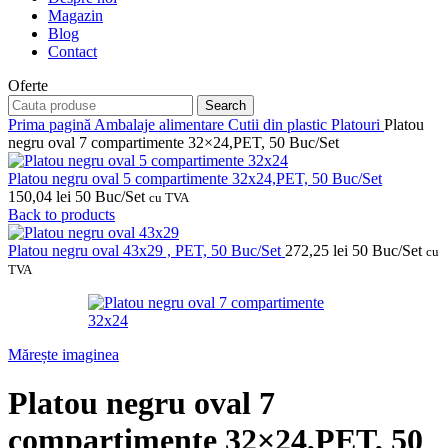
Magazin
Blog
Contact
Oferte
Search
Prima pagină
Ambalaje alimentare
Cutii din plastic
Platouri
Platou
negru oval 7 compartimente 32×24,PET, 50 Buc/Set
Platou negru oval 5 compartimente 32x24,PET, 50 Buc/Set
150,04
lei
50 Buc/Set
cu TVA
Back to products
Platou negru oval 43x29 , PET, 50 Buc/Set
272,25
lei
50 Buc/Set
cu
TVA
Mărește imaginea
Platou negru oval 7
compartimente 32×24,PET, 50