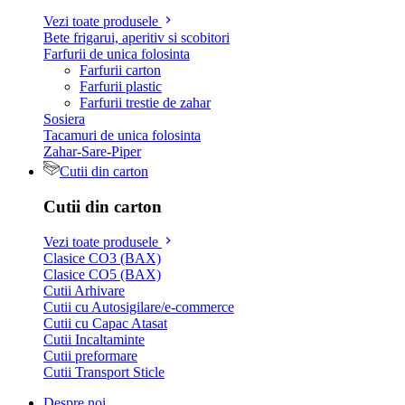
Vezi toate produsele
Bete frigarui, aperitiv si scobitori
Farfurii de unica folosinta
Farfurii carton
Farfurii plastic
Farfurii trestie de zahar
Sosiera
Tacamuri de unica folosinta
Zahar-Sare-Piper
Cutii din carton
Cutii din carton
Vezi toate produsele
Clasice CO3 (BAX)
Clasice CO5 (BAX)
Cutii Arhivare
Cutii cu Autosigilare/e-commerce
Cutii cu Capac Atasat
Cutii Incaltaminte
Cutii preformare
Cutii Transport Sticle
Despre noi