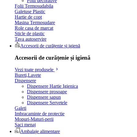
Folii decorative
Folii Termosudabila
Galetuse Plastic
Hartie de copt
Masina Termosudare
Role casa de marcat
Sticle de plastic
Tava autoservire
Accesorii de curățenie și igienă
Accesorii de curățenie și igienă
Vezi toate produsele
Bureti,Lavete
Dispensere
Dispensere Hartie Igienica
Dispensere prosoape
Dispensere sapun
Dispensere Servetele
Galeti
Imbracaminte de protectie
Mopuri-Maturi-perii
Saci menaj
Ambalaje alimentare