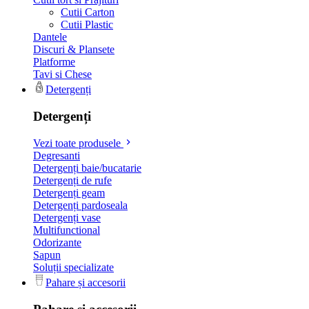
Cutii Carton
Cutii Plastic
Dantele
Discuri & Plansete
Platforme
Tavi si Chese
Detergenți
Detergenți
Vezi toate produsele
Degresanti
Detergenți baie/bucatarie
Detergenți de rufe
Detergenți geam
Detergenți pardoseala
Detergenți vase
Multifunctional
Odorizante
Sapun
Soluții specializate
Pahare și accesorii