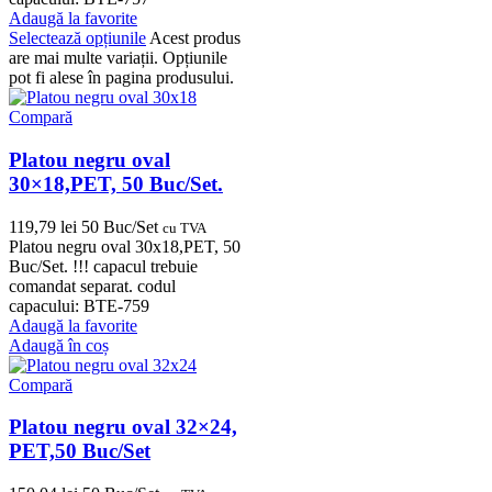
Adaugă la favorite
Selectează opțiunile
Acest produs
are mai multe variații. Opțiunile
pot fi alese în pagina produsului.
Compară
Platou negru oval
30×18,PET, 50 Buc/Set.
119,79
lei
50 Buc/Set
cu TVA
Platou negru oval 30x18,PET, 50
Buc/Set. !!! capacul trebuie
comandat separat. codul
capacului: BTE-759
Adaugă la favorite
Adaugă în coș
Compară
Platou negru oval 32×24,
PET,50 Buc/Set