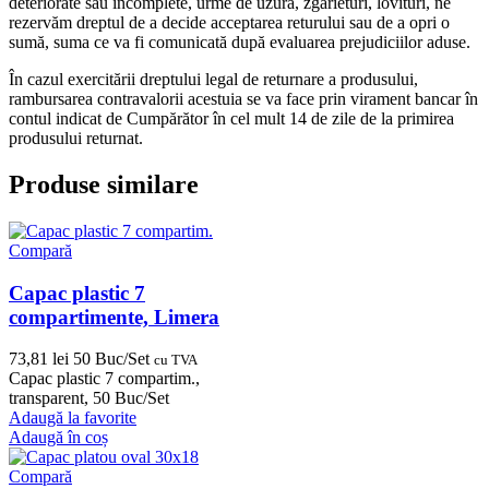
deteriorate sau incomplete, urme de uzură, zgârieturi, lovituri, ne
rezervăm dreptul de a decide acceptarea returului sau de a opri o
sumă, suma ce va fi comunicată după evaluarea prejudiciilor aduse.
În cazul exercitării dreptului legal de returnare a produsului,
rambursarea contravalorii acestuia se va face prin virament bancar în
contul indicat de Cumpărător în cel mult 14 de zile de la primirea
produsului returnat.
Produse similare
Compară
Capac plastic 7
compartimente, Limera
73,81
lei
50 Buc/Set
cu TVA
Capac plastic 7 compartim.,
transparent, 50 Buc/Set
Adaugă la favorite
Adaugă în coș
Compară