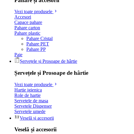
Pahare și accesorii
Vezi toate produsele
Accesori
Capace pahare
Pahare carton
Pahare plastic
Pahare Cristal
Pahare PET
Pahare PP
Paie
Șervețele și Prosoape de hârtie
Șervețele și Prosoape de hârtie
Vezi toate produsele
Hartie igienica
Role de hartie
Servetele de masa
Servetele Dispenser
Servetele umede
Veselă și accesorii
Veselă și accesorii