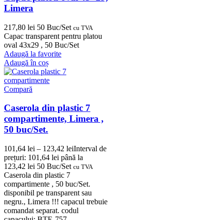
Limera
217,80
lei
50 Buc/Set
cu TVA
Capac transparent pentru platou
oval 43x29 , 50 Buc/Set
Adaugă la favorite
Adaugă în coș
Compară
Caserola din plastic 7
compartimente, Limera ,
50 buc/Set.
101,64
lei
–
123,42
lei
Interval de
prețuri: 101,64 lei până la
123,42 lei
50 Buc/Set
cu TVA
Caserola din plastic 7
compartimente , 50 buc/Set.
disponibil pe transparent sau
negru., Limera !!! capacul trebuie
comandat separat. codul
capacului: BTE-757