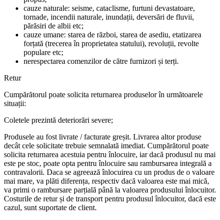
cauze naturale: seisme, cataclisme, furtuni devastatoare,
tornade, incendii naturale, inundații, deversări de fluvii,
părăsiri de albii etc;
cauze umane: starea de război, starea de asediu, etatizarea
forțată (trecerea în proprietatea statului), revoluții, revolte
populare etc;
nerespectarea comenzilor de către furnizori și terți.
Retur
Cumpărătorul poate solicita returnarea produselor în următoarele
situații:
Coletele prezintă deteriorări severe;
Produsele au fost livrate / facturate greșit. Livrarea altor produse
decât cele solicitate trebuie semnalată imediat. Cumpărătorul poate
solicita returnarea acestuia pentru înlocuire, iar dacă produsul nu mai
este pe stoc, poate opta pentru înlocuire sau rambursarea integrală a
contravalorii. Daca se agreează înlocuirea cu un produs de o valoare
mai mare, va plăti diferența, respectiv dacă valoarea este mai mică,
va primi o rambursare parțială până la valoarea produsului înlocuitor.
Costurile de retur și de transport pentru produsul înlocuitor, dacă este
cazul, sunt suportate de client.