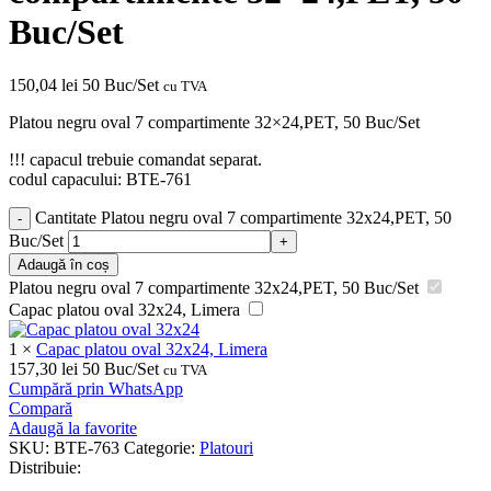
Buc/Set
150,04
lei
50 Buc/Set
cu TVA
Platou negru oval 7 compartimente 32×24,PET, 50 Buc/Set
!!! capacul trebuie comandat separat.
codul capacului: BTE-761
Cantitate Platou negru oval 7 compartimente 32x24,PET, 50
Buc/Set
Adaugă în coș
Platou negru oval 7 compartimente 32x24,PET, 50 Buc/Set
Capac platou oval 32x24, Limera
1
×
Capac platou oval 32x24, Limera
157,30
lei
50 Buc/Set
cu TVA
Cumpără prin WhatsApp
Compară
Adaugă la favorite
SKU:
BTE-763
Categorie:
Platouri
Distribuie: