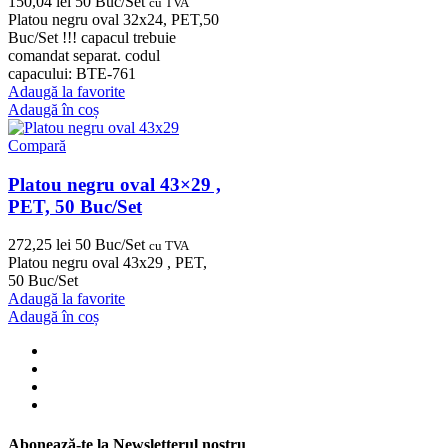
150,04
lei
50 Buc/Set
cu TVA
Platou negru oval 32x24, PET,50
Buc/Set !!! capacul trebuie
comandat separat. codul
capacului: BTE-761
Adaugă la favorite
Adaugă în coș
Compară
Platou negru oval 43×29 ,
PET, 50 Buc/Set
272,25
lei
50 Buc/Set
cu TVA
Platou negru oval 43x29 , PET,
50 Buc/Set
Adaugă la favorite
Adaugă în coș
Abonează-te la Newsletterul nostru