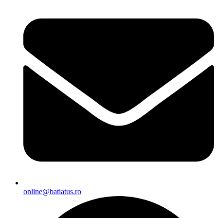
online@batiatus.ro