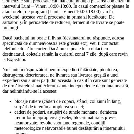
Comenzile sunt procesate cât mai curând după plasarea comenzii, în
intervalul Luni – Vineri 10:00-18:00. În cazul comenzilor plasate în
afara orelor de program (Luni – Vineri 10:00-18:00) sau în
weekend, acestea vor fi procesate în prima zi lucrătoare. De
sărbători și în perioadele de reduceri, termenul de livrare se poate
prelungi.
Dacă pachetul nu poate fi livrat (destinatarul nu răspunde, adresa
specificată de dumneavoastră este greșită etc), veți fi contactat
telefonic de către curier. Dacă nu se poate lua contact cu
destinatarul, coletele rămân la curierul zonal 7 zile, după care revin
la Expeditor.
Nu suntem răspunzători pentru expedieri întârziate, pierderea,
distrugerea, deteriorarea, ne livrarea sau livrarea greșită a unei
expedieri sau a unei părți din aceasta în cazul în care sunt generate
de următoarele situații/circumstanțe independente de voința noastră,
dar nelimitându-se la acestea:
blocaje rutiere (căderi de copaci, stânci, coliziuni în lanț),
surpări de teren în apropierea șoselei;
căderi de poduri, astupări de tunele montane, deraierea
trenurilor în apropierea șoselei, blocări naturale, greve
neautorizate, revolte spontane regionale, condiții
meteorologice nefavorabile bunei desfășurări a itinerariului
propus;