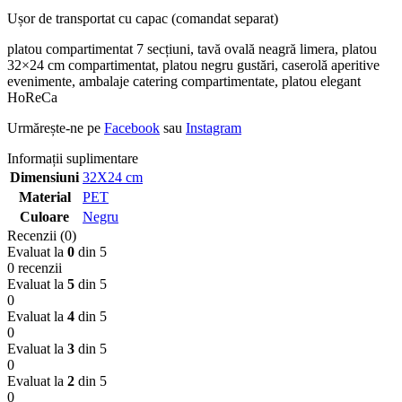
Ușor de transportat cu capac (comandat separat)
platou compartimentat 7 secțiuni, tavă ovală neagră limera, platou
32×24 cm compartimentat, platou negru gustări, caserolă aperitive
evenimente, ambalaje catering compartimentate, platou elegant
HoReCa
Urmărește-ne pe
Facebook
sau
Instagram
Informații suplimentare
Dimensiuni
32X24 cm
Material
PET
Culoare
Negru
Recenzii (0)
Evaluat la
0
din 5
0 recenzii
Evaluat la
5
din 5
0
Evaluat la
4
din 5
0
Evaluat la
3
din 5
0
Evaluat la
2
din 5
0