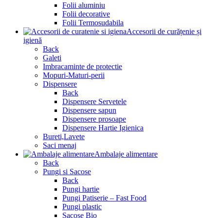
Folii aluminiu
Folii decorative
Folii Termosudabila
Accesorii de curățenie și
igienă
Back
Galeti
Imbracaminte de protectie
Mopuri-Maturi-perii
Dispensere
Back
Dispensere Servetele
Dispensere sapun
Dispensere prosoape
Dispensere Hartie Igienica
Bureti,Lavete
Saci menaj
Ambalaje alimentare
Back
Pungi si Sacose
Back
Pungi hartie
Pungi Patiserie – Fast Food
Pungi plastic
Sacose Bio