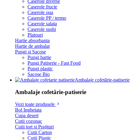
Caserole diverse
Caserole fructe
Caserole oua
Caserole PP / termo
Caserole salata
Caserole sushi
Platouri
Hartie absorbanta
Hartie de ambalat
Pungi si Sacose
Pungi hartie
Pungi Patiserie - Fast Food
Pungi plastic
Sacose Bio
Ambalaje cofetărie-patiserie
Ambalaje cofetărie-patiserie
Vezi toate produsele
Bol Inghetata
Cupa desert
Cutii cozonac
Cutii tort si Prajituri
Cutii Carton
Cutii Plastic