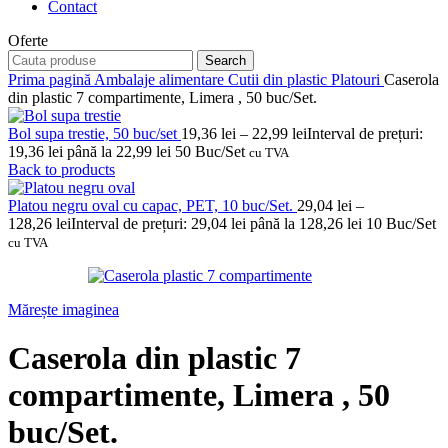
Contact
Oferte
Search
Prima pagină
Ambalaje alimentare
Cutii din plastic
Platouri
Caserola
din plastic 7 compartimente, Limera , 50 buc/Set.
Bol supa trestie, 50 buc/set
19,36
lei
–
22,99
lei
Interval de prețuri:
19,36 lei până la 22,99 lei
50 Buc/Set
cu TVA
Back to products
Platou negru oval cu capac, PET, 10 buc/Set.
29,04
lei
–
128,26
lei
Interval de prețuri: 29,04 lei până la 128,26 lei
10 Buc/Set
cu TVA
Mărește imaginea
Caserola din plastic 7
compartimente, Limera , 50
buc/Set.