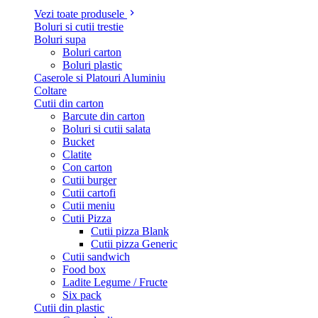
Vezi toate produsele
Boluri si cutii trestie
Boluri supa
Boluri carton
Boluri plastic
Caserole si Platouri Aluminiu
Coltare
Cutii din carton
Barcute din carton
Boluri si cutii salata
Bucket
Clatite
Con carton
Cutii burger
Cutii cartofi
Cutii meniu
Cutii Pizza
Cutii pizza Blank
Cutii pizza Generic
Cutii sandwich
Food box
Ladite Legume / Fructe
Six pack
Cutii din plastic