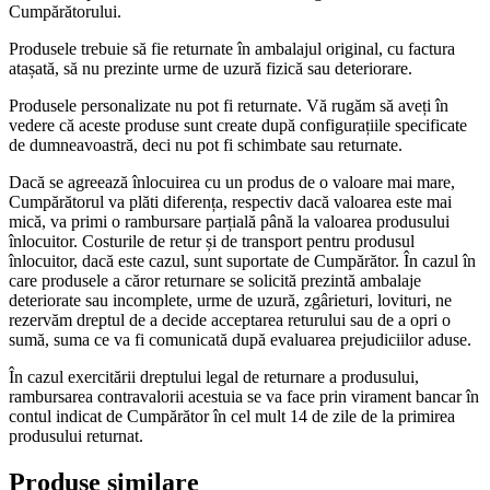
Cumpărătorului.
Produsele trebuie să fie returnate în ambalajul original, cu factura
atașată, să nu prezinte urme de uzură fizică sau deteriorare.
Produsele personalizate nu pot fi returnate. Vă rugăm să aveți în
vedere că aceste produse sunt create după configurațiile specificate
de dumneavoastră, deci nu pot fi schimbate sau returnate.
Dacă se agreează înlocuirea cu un produs de o valoare mai mare,
Cumpărătorul va plăti diferența, respectiv dacă valoarea este mai
mică, va primi o rambursare parțială până la valoarea produsului
înlocuitor. Costurile de retur și de transport pentru produsul
înlocuitor, dacă este cazul, sunt suportate de Cumpărător. În cazul în
care produsele a căror returnare se solicită prezintă ambalaje
deteriorate sau incomplete, urme de uzură, zgârieturi, lovituri, ne
rezervăm dreptul de a decide acceptarea returului sau de a opri o
sumă, suma ce va fi comunicată după evaluarea prejudiciilor aduse.
În cazul exercitării dreptului legal de returnare a produsului,
rambursarea contravalorii acestuia se va face prin virament bancar în
contul indicat de Cumpărător în cel mult 14 de zile de la primirea
produsului returnat.
Produse similare