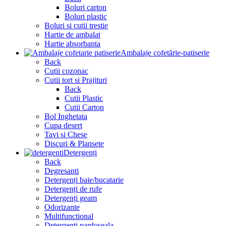
Boluri carton
Boluri plastic
Boluri si cutii trestie
Hartie de ambalat
Hartie absorbanta
Ambalaje cofetărie-patiserie
Back
Cutii cozonac
Cutii tort si Prajituri
Back
Cutii Plastic
Cutii Carton
Bol Inghetata
Cupa desert
Tavi si Chese
Discuri & Plansete
Detergenți
Back
Degresanti
Detergenți baie/bucatarie
Detergenți de rufe
Detergenți geam
Odorizante
Multifunctional
Detergenți pardoseala