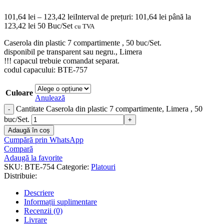
101,64
lei
–
123,42
lei
Interval de prețuri: 101,64 lei până la
123,42 lei
50 Buc/Set
cu TVA
Caserola din plastic 7 compartimente , 50 buc/Set.
disponibil pe transparent sau negru., Limera
!!! capacul trebuie comandat separat.
codul capacului: BTE-757
Culoare
Anulează
Cantitate Caserola din plastic 7 compartimente, Limera , 50
buc/Set.
Adaugă în coș
Cumpără prin WhatsApp
Compară
Adaugă la favorite
SKU:
BTE-754
Categorie:
Platouri
Distribuie:
Descriere
Informații suplimentare
Recenzii (0)
Livrare