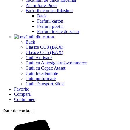
Tacamuri de unica folosinta
Zahar-Sare-Piper
Farfurii de unica folosinta
Back
Farfurii carton
Farfurii plastic
Farfurii trestie de zahar
Cutii din carton
Back
Clasice CO3 (BAX)
Clasice CO5 (BAX)
Cutii Arhivare
Cutii cu Autosigilare/e-commerce
Cutii cu Capac Atasat
Cutii Incaltaminte
Cutii preformare
Cutii Transport Sticle
Favorite
Compară
Contul meu
Date de contact