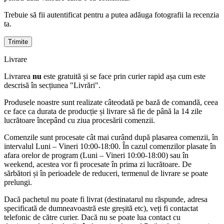
Trebuie să fii autentificat pentru a putea adăuga fotografii la recenzia
ta.
Livrare
Livrarea
nu
este gratuită și se face prin curier rapid așa cum este
descrisă în secțiunea "Livrări".
Produsele noastre sunt realizate câteodată pe bază de comandă, ceea
ce face ca durata de producție și livrare să fie de până la 14 zile
lucrătoare începând cu ziua procesării comenzii.
Comenzile sunt procesate cât mai curând după plasarea comenzii, în
intervalul Luni – Vineri 10:00-18:00. În cazul comenzilor plasate în
afara orelor de program (Luni – Vineri 10:00-18:00) sau în
weekend, acestea vor fi procesate în prima zi lucrătoare. De
sărbători și în perioadele de reduceri, termenul de livrare se poate
prelungi.
Dacă pachetul nu poate fi livrat (destinatarul nu răspunde, adresa
specificată de dumneavoastră este greșită etc), veți fi contactat
telefonic de către curier. Dacă nu se poate lua contact cu