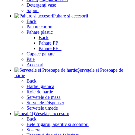
Detergenți vase
Sapun
Pahare și accesorii
Back
Pahare carton
Pahare plastic
Back
Pahare PP
Pahare PET
Capace pahare
Paie
Accesori
Șervețele și Prosoape de
hârtie
Back
Hartie igienica
Role de hartie
Servetele de masa
Servetele Dispenser
Servetele umede
Veselă și accesorii
Back
Bete frigarui, aperitiv si scobitori
Sosiera