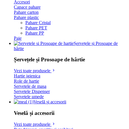
Accesori
Capace pahare
Pahare carton
Pahare plastic
Pahare Cristal
Pahare PET
Pahare PP
Paie
Șervețele și Prosoape de
hârtie
Șervețele și Prosoape de hârtie
Vezi toate produsele
Hartie igienica
Role de hartie
Servetele de masa
Servetele Dispenser
Servetele umede
Veselă și accesorii
Veselă și accesorii
Vezi toate produsele