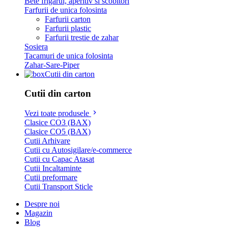
Bete frigarui, aperitiv si scobitori
Farfurii de unica folosinta
Farfurii carton
Farfurii plastic
Farfurii trestie de zahar
Sosiera
Tacamuri de unica folosinta
Zahar-Sare-Piper
Cutii din carton
Cutii din carton
Vezi toate produsele
Clasice CO3 (BAX)
Clasice CO5 (BAX)
Cutii Arhivare
Cutii cu Autosigilare/e-commerce
Cutii cu Capac Atasat
Cutii Incaltaminte
Cutii preformare
Cutii Transport Sticle
Despre noi
Magazin
Blog