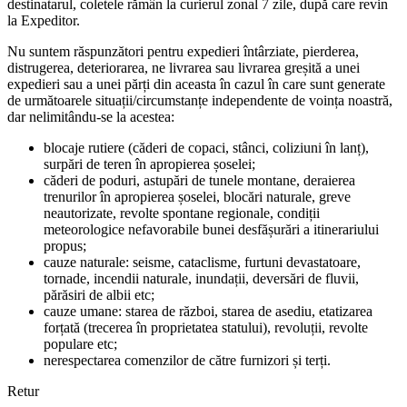
destinatarul, coletele rămân la curierul zonal 7 zile, după care revin
la Expeditor.
Nu suntem răspunzători pentru expedieri întârziate, pierderea,
distrugerea, deteriorarea, ne livrarea sau livrarea greșită a unei
expedieri sau a unei părți din aceasta în cazul în care sunt generate
de următoarele situații/circumstanțe independente de voința noastră,
dar nelimitându-se la acestea:
blocaje rutiere (căderi de copaci, stânci, coliziuni în lanț),
surpări de teren în apropierea șoselei;
căderi de poduri, astupări de tunele montane, deraierea
trenurilor în apropierea șoselei, blocări naturale, greve
neautorizate, revolte spontane regionale, condiții
meteorologice nefavorabile bunei desfășurări a itinerariului
propus;
cauze naturale: seisme, cataclisme, furtuni devastatoare,
tornade, incendii naturale, inundații, deversări de fluvii,
părăsiri de albii etc;
cauze umane: starea de război, starea de asediu, etatizarea
forțată (trecerea în proprietatea statului), revoluții, revolte
populare etc;
nerespectarea comenzilor de către furnizori și terți.
Retur