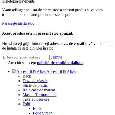
V-am adăugat pe lista de alertă stoc a acestui produs și vă vom
trimite un e-mail când produsul este disponibil.
Părăsește alertă stoc
Acest produs este în prezent stoc epuizat.
Nu vă faceți griji! Introduceți adresa dvs. de e-mail și vă vom anunța
de îndată ce este din nou în stoc.
Trimite
Am citit și accept
politică de confidențialitate
Accesorii & Altele
Back
Doze de plastic
Sticle de plastic
Role casa de marcat
Masina Termosudare
Tava autoservire
Folii
Back
Folie Strech