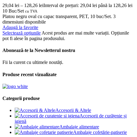
29,04
lei
–
128,26
lei
Interval de prețuri: 29,04 lei până la 128,26 lei
10 Buc/Set
cu TVA
Platou negru oval cu capac transparent, PET, 10 buc/Set. 3
dimensiuni disponibile
Adaugă la favorite
Selectează opțiunile
Acest produs are mai multe variații. Opțiunile
pot fi alese în pagina produsului.
Abonează-te la Newsletterul nostru
Fii la curent cu ultimele noutăți.
Produse recent vizualizate
Categorii produse
Accesorii & Altele
Accesorii de curățenie și
igienă
Ambalaje alimentare
Ambalaje cofetărie-patiserie