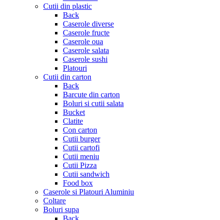
Cutii din plastic
Back
Caserole diverse
Caserole fructe
Caserole oua
Caserole salata
Caserole sushi
Platouri
Cutii din carton
Back
Barcute din carton
Boluri si cutii salata
Bucket
Clatite
Con carton
Cutii burger
Cutii cartofi
Cutii meniu
Cutii Pizza
Cutii sandwich
Food box
Caserole si Platouri Aluminiu
Coltare
Boluri supa
Back