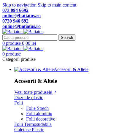
Skip to navigation
Skip to main content
073 094 6692
online@batiatus.ro
0730 946 692
online@batiatus.ro
Search
0
produse
0,00
lei
0
produse
Categorii produse
Accesorii & Altele
Accesorii & Altele
Vezi toate produsele
Doze de plastic
Folii
Folie Strech
Folii aluminiu
Folii decorative
Folii Termosudabila
Galetuse Plastic