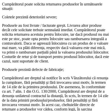
Cumpărătorul poate solicita returnarea produselor în următoarele
situații:
Coletele prezintă deteriorări severe;
Produsele au fost livrate / facturate greșit. Livrarea altor produse
decât cele solicitate trebuie semnalată imediat. Cumpărătorul poate
solicita returnarea acestuia pentru înlocuire, iar dacă produsul nu mai
este pe stoc, poate opta pentru înlocuire sau rambursarea integrală a
contravalorii. Daca se agreează înlocuirea cu un produs de o valoare
mai mare, va plăti diferența, respectiv dacă valoarea este mai mică,
va primi o rambursare parțială până la valoarea produsului înlocuitor.
Costurile de retur și de transport pentru produsul înlocuitor, dacă este
cazul, sunt suportate de client.
Produsele prezintă defecte de fabricație;
Cumpărătorul are dreptul să notifice în scris Vânzătorului că renunța
la cumpărare, fără penalități şi fără invocarea unui motiv, în termen
de 14 zile de la primirea produsului. De asemenea, în conformitate
cu art. 7 alin. 1 din O.G. 130/2000, Cumpărătorul are dreptul de a
denunța unilateral contractul la distanță, în scris, în termen de 14 zile
de la data primirii produsului/produselor, fără penalități și fără
invocarea vreunui motiv. În acest caz, cheltuielile directe de
returnare a produselor vor cădea, conform legii, în sarcina