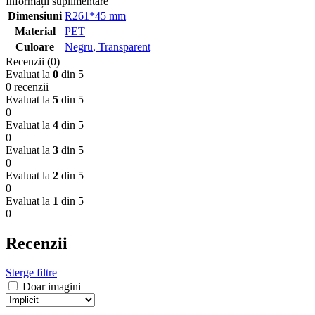
Informații suplimentare
Dimensiuni
R261*45 mm
Material
PET
Culoare
Negru
,
Transparent
Recenzii (0)
Evaluat la
0
din 5
0 recenzii
Evaluat la
5
din 5
0
Evaluat la
4
din 5
0
Evaluat la
3
din 5
0
Evaluat la
2
din 5
0
Evaluat la
1
din 5
0
Recenzii
Sterge filtre
Doar imagini