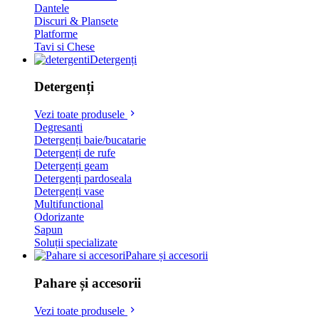
Dantele
Discuri & Plansete
Platforme
Tavi si Chese
Detergenți
Detergenți
Vezi toate produsele
Degresanti
Detergenți baie/bucatarie
Detergenți de rufe
Detergenți geam
Detergenți pardoseala
Detergenți vase
Multifunctional
Odorizante
Sapun
Soluții specializate
Pahare și accesorii
Pahare și accesorii
Vezi toate produsele