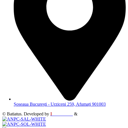
Șoseaua București - Urziceni 259, Afumați 901003
© Batiatus. Developed by
I
MCreative
&
WEBC