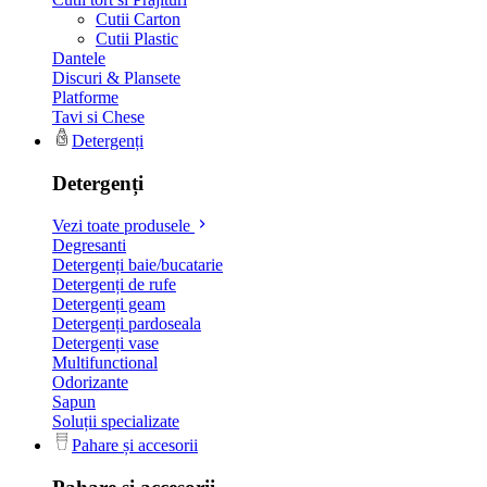
Cutii Carton
Cutii Plastic
Dantele
Discuri & Plansete
Platforme
Tavi si Chese
Detergenți
Detergenți
Vezi toate produsele
Degresanti
Detergenți baie/bucatarie
Detergenți de rufe
Detergenți geam
Detergenți pardoseala
Detergenți vase
Multifunctional
Odorizante
Sapun
Soluții specializate
Pahare și accesorii