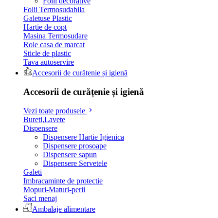
Folii decorative
Folii Termosudabila
Galetuse Plastic
Hartie de copt
Masina Termosudare
Role casa de marcat
Sticle de plastic
Tava autoservire
Accesorii de curățenie și igienă
Accesorii de curățenie și igienă
Vezi toate produsele
Bureti,Lavete
Dispensere
Dispensere Hartie Igienica
Dispensere prosoape
Dispensere sapun
Dispensere Servetele
Galeti
Imbracaminte de protectie
Mopuri-Maturi-perii
Saci menaj
Ambalaje alimentare