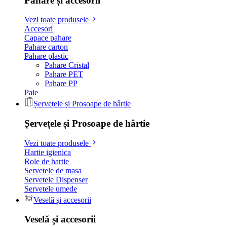
Pahare și accesorii
Vezi toate produsele
Accesori
Capace pahare
Pahare carton
Pahare plastic
Pahare Cristal
Pahare PET
Pahare PP
Paie
Șervețele și Prosoape de hârtie
Șervețele și Prosoape de hârtie
Vezi toate produsele
Hartie igienica
Role de hartie
Servetele de masa
Servetele Dispenser
Servetele umede
Veselă și accesorii
Veselă și accesorii