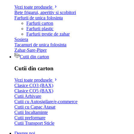
Vezi toate produsele
Bete frigarui, aperitiv si scobitori
Farfurii de unica folosinta
Farfurii carton
Farfurii plastic
Farfurii trestie de zahar
Sosiera
Tacamuri de unica folosinta
Zahar-Sare-Piper
Cutii din carton
Cutii din carton
Vezi toate produsele
Clasice CO3 (BAX)
Clasice CO5 (BAX)
Cutii Arhivare
Cutii cu Autosigilare/e-commerce
Cutii cu Capac Atasat
Cutii Incaltaminte
Cutii preformare
Cutii Transport Sticle
Despre noi