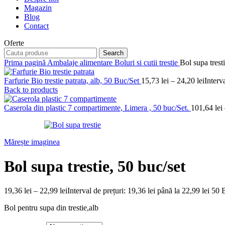
Magazin
Blog
Contact
Oferte
Search
Prima pagină
Ambalaje alimentare
Boluri si cutii trestie
Bol supa trest
Farfurie Bio trestie patrata, alb, 50 Buc/Set
15,73
lei
–
24,20
lei
Interv
Back to products
Caserola din plastic 7 compartimente, Limera , 50 buc/Set.
101,64
lei
Mărește imaginea
Bol supa trestie, 50 buc/set
19,36
lei
–
22,99
lei
Interval de prețuri: 19,36 lei până la 22,99 lei
50 B
Bol pentru supa din trestie,alb