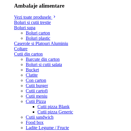
Ambalaje alimentare
Vezi toate produsele
Boluri si cutii trestie
Boluri supa
Boluri carton
Boluri plastic
Caserole si Platouri Aluminiu
Coltare
Cutii din carton
Barcute din carton
Boluri si cutii salata
Bucket
Clatite
Con carton
Cutii burger
Cutii cartofi
Cutii meniu
Cutii Pizza
Cutii pizza Blank
Cutii pizza Generic
Cutii sandwich
Food box
Ladite Legume / Fructe