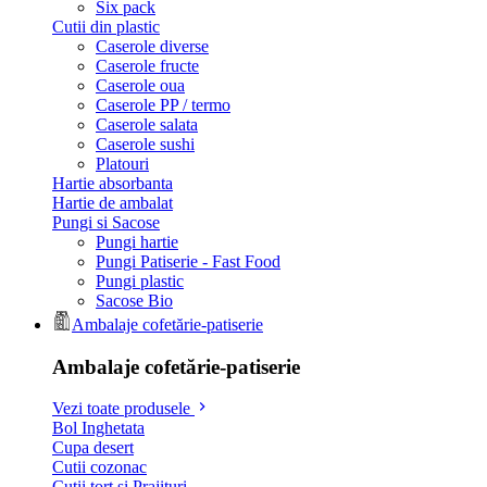
Six pack
Cutii din plastic
Caserole diverse
Caserole fructe
Caserole oua
Caserole PP / termo
Caserole salata
Caserole sushi
Platouri
Hartie absorbanta
Hartie de ambalat
Pungi si Sacose
Pungi hartie
Pungi Patiserie - Fast Food
Pungi plastic
Sacose Bio
Ambalaje cofetărie-patiserie
Ambalaje cofetărie-patiserie
Vezi toate produsele
Bol Inghetata
Cupa desert
Cutii cozonac
Cutii tort si Prajituri