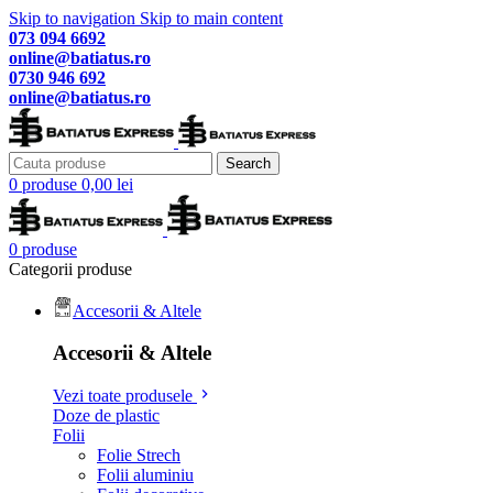
Skip to navigation
Skip to main content
073 094 6692
online@batiatus.ro
0730 946 692
online@batiatus.ro
Search
0
produse
0,00
lei
0
produse
Categorii produse
Accesorii & Altele
Accesorii & Altele
Vezi toate produsele
Doze de plastic
Folii
Folie Strech
Folii aluminiu