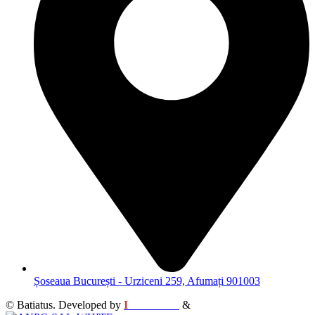
Șoseaua București - Urziceni 259, Afumați 901003
© Batiatus. Developed by
I
MCreative
&
WEBC