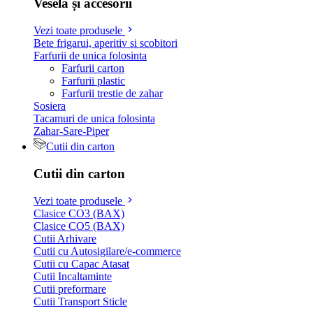
Veselă și accesorii
Vezi toate produsele
Bete frigarui, aperitiv si scobitori
Farfurii de unica folosinta
Farfurii carton
Farfurii plastic
Farfurii trestie de zahar
Sosiera
Tacamuri de unica folosinta
Zahar-Sare-Piper
Cutii din carton
Cutii din carton
Vezi toate produsele
Clasice CO3 (BAX)
Clasice CO5 (BAX)
Cutii Arhivare
Cutii cu Autosigilare/e-commerce
Cutii cu Capac Atasat
Cutii Incaltaminte
Cutii preformare
Cutii Transport Sticle