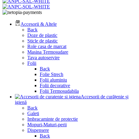
Accesorii & Altele
Back
Doze de plastic
Sticle de plastic
Role casa de marcat
Masina Termosudare
Tava autoservire
Folii
Back
Folie Strech
Folii aluminiu
Folii decorative
Folii Termosudabila
Accesorii de curățenie și
igienă
Back
Galeti
Imbracaminte de protectie
Mopuri-Maturi-perii
Dispensere
Back