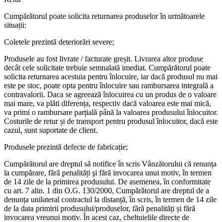
Cumpărătorul poate solicita returnarea produselor în următoarele
situații:
Coletele prezintă deteriorări severe;
Produsele au fost livrate / facturate greșit. Livrarea altor produse
decât cele solicitate trebuie semnalată imediat. Cumpărătorul poate
solicita returnarea acestuia pentru înlocuire, iar dacă produsul nu mai
este pe stoc, poate opta pentru înlocuire sau rambursarea integrală a
contravalorii. Daca se agreează înlocuirea cu un produs de o valoare
mai mare, va plăti diferența, respectiv dacă valoarea este mai mică,
va primi o rambursare parțială până la valoarea produsului înlocuitor.
Costurile de retur și de transport pentru produsul înlocuitor, dacă este
cazul, sunt suportate de client.
Produsele prezintă defecte de fabricație;
Cumpărătorul are dreptul să notifice în scris Vânzătorului că renunța
la cumpărare, fără penalități şi fără invocarea unui motiv, în termen
de 14 zile de la primirea produsului. De asemenea, în conformitate
cu art. 7 alin. 1 din O.G. 130/2000, Cumpărătorul are dreptul de a
denunța unilateral contractul la distanță, în scris, în termen de 14 zile
de la data primirii produsului/produselor, fără penalități și fără
invocarea vreunui motiv. În acest caz, cheltuielile directe de