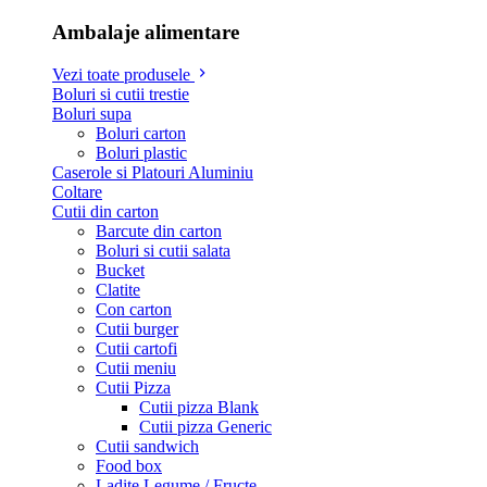
Ambalaje alimentare
Vezi toate produsele
Boluri si cutii trestie
Boluri supa
Boluri carton
Boluri plastic
Caserole si Platouri Aluminiu
Coltare
Cutii din carton
Barcute din carton
Boluri si cutii salata
Bucket
Clatite
Con carton
Cutii burger
Cutii cartofi
Cutii meniu
Cutii Pizza
Cutii pizza Blank
Cutii pizza Generic
Cutii sandwich
Food box
Ladite Legume / Fructe