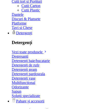
Cutii tort si Prajituri
Cutii Carton
Cutii Plastic
Dantele
Discuri & Plansete
Platforme
Tavi si Chese
Detergenți
Detergenți
Vezi toate produsele
Degresanti
Detergenți baie/bucatarie
Detergenți de rufe
Detergenți geam
Detergenți pardoseala
Detergenți vase
Multifunctional
Odorizante
Sapun
Soluții specializate
Pahare și accesorii