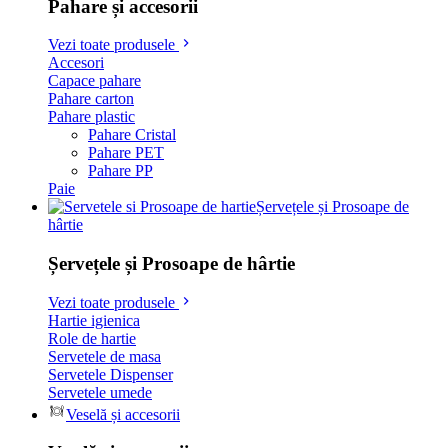
Pahare și accesorii
Vezi toate produsele
Accesori
Capace pahare
Pahare carton
Pahare plastic
Pahare Cristal
Pahare PET
Pahare PP
Paie
Șervețele și Prosoape de
hârtie
Șervețele și Prosoape de hârtie
Vezi toate produsele
Hartie igienica
Role de hartie
Servetele de masa
Servetele Dispenser
Servetele umede
Veselă și accesorii