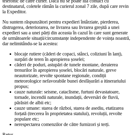
telefonic de către curier. Dacă nu se poate lua contact cu
destinatarul, coletele rămân la curierul zonal 7 zile, după care revin
la Expeditor.
Nu suntem răspunzători pentru expedieri întârziate, pierderea,
distrugerea, deteriorarea, ne livrarea sau livrarea greșită a unei
expedieri sau a unei părți din aceasta în cazul în care sunt generate
de următoarele situații/circumstanțe independente de voința noastră,
dar nelimitându-se la acestea:
blocaje rutiere (căderi de copaci, stânci, coliziuni în lanț),
surpări de teren în apropierea șoselei;
căderi de poduri, astupări de tunele montane, deraierea
trenurilor în apropierea șoselei, blocări naturale, greve
neautorizate, revolte spontane regionale, condiții
meteorologice nefavorabile bunei desfășurări a itinerariului
propus;
cauze naturale: seisme, cataclisme, furtuni devastatoare,
tornade, incendii naturale, inundații, deversări de fluvii,
părăsiri de albii etc;
cauze umane: starea de război, starea de asediu, etatizarea
forțată (trecerea în proprietatea statului), revoluții, revolte
populare etc;
nerespectarea comenzilor de către furnizori și terți.
Retur