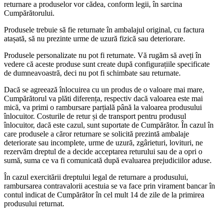
returnare a produselor vor cădea, conform legii, în sarcina
Cumpărătorului.
Produsele trebuie să fie returnate în ambalajul original, cu factura
atașată, să nu prezinte urme de uzură fizică sau deteriorare.
Produsele personalizate nu pot fi returnate. Vă rugăm să aveți în
vedere că aceste produse sunt create după configurațiile specificate
de dumneavoastră, deci nu pot fi schimbate sau returnate.
Dacă se agreează înlocuirea cu un produs de o valoare mai mare,
Cumpărătorul va plăti diferența, respectiv dacă valoarea este mai
mică, va primi o rambursare parțială până la valoarea produsului
înlocuitor. Costurile de retur și de transport pentru produsul
înlocuitor, dacă este cazul, sunt suportate de Cumpărător. În cazul în
care produsele a căror returnare se solicită prezintă ambalaje
deteriorate sau incomplete, urme de uzură, zgârieturi, lovituri, ne
rezervăm dreptul de a decide acceptarea returului sau de a opri o
sumă, suma ce va fi comunicată după evaluarea prejudiciilor aduse.
În cazul exercitării dreptului legal de returnare a produsului,
rambursarea contravalorii acestuia se va face prin virament bancar în
contul indicat de Cumpărător în cel mult 14 de zile de la primirea
produsului returnat.