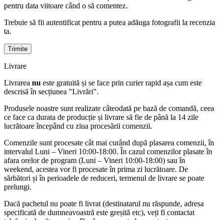
pentru data viitoare când o să comentez.
Trebuie să fii autentificat pentru a putea adăuga fotografii la recenzia
ta.
Livrare
Livrarea
nu
este gratuită și se face prin curier rapid așa cum este
descrisă în secțiunea "Livrări".
Produsele noastre sunt realizate câteodată pe bază de comandă, ceea
ce face ca durata de producție și livrare să fie de până la 14 zile
lucrătoare începând cu ziua procesării comenzii.
Comenzile sunt procesate cât mai curând după plasarea comenzii, în
intervalul Luni – Vineri 10:00-18:00. În cazul comenzilor plasate în
afara orelor de program (Luni – Vineri 10:00-18:00) sau în
weekend, acestea vor fi procesate în prima zi lucrătoare. De
sărbători și în perioadele de reduceri, termenul de livrare se poate
prelungi.
Dacă pachetul nu poate fi livrat (destinatarul nu răspunde, adresa
specificată de dumneavoastră este greșită etc), veți fi contactat