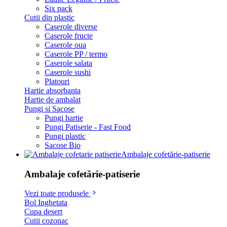
Six pack
Cutii din plastic
Caserole diverse
Caserole fructe
Caserole oua
Caserole PP / termo
Caserole salata
Caserole sushi
Platouri
Hartie absorbanta
Hartie de ambalat
Pungi si Sacose
Pungi hartie
Pungi Patiserie - Fast Food
Pungi plastic
Sacose Bio
Ambalaje cofetărie-patiserie
Ambalaje cofetărie-patiserie
Vezi toate produsele
Bol Inghetata
Cupa desert
Cutii cozonac