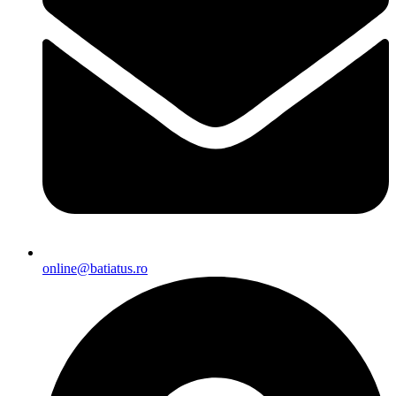
online@batiatus.ro