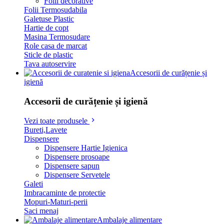
Folii decorative
Folii Termosudabila
Galetuse Plastic
Hartie de copt
Masina Termosudare
Role casa de marcat
Sticle de plastic
Tava autoservire
Accesorii de curățenie și
igienă
Accesorii de curățenie și igienă
Vezi toate produsele
Bureti,Lavete
Dispensere
Dispensere Hartie Igienica
Dispensere prosoape
Dispensere sapun
Dispensere Servetele
Galeti
Imbracaminte de protectie
Mopuri-Maturi-perii
Saci menaj
Ambalaje alimentare