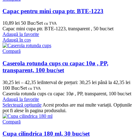
Capac pentru mini cupa ptr. BTE-1223
10,89
lei
50 Buc/Set
cu TVA
Capac mini cupa ptr. BTE-1223, transparent , 50 buc/set
Adaugă la favorite
Adaugă în coș
Compară
Caserola rotunda cups cu capac 10ø , PP,
transparent, 100 buc/set
30,25
lei
–
42,35
lei
Interval de prețuri: 30,25 lei până la 42,35 lei
100 Buc/Set
cu TVA
Caserola rotunda cups cu capac 10ø , PP, transparent, 100 buc/set
Adaugă la favorite
Selectează opțiunile
Acest produs are mai multe variații. Opțiunile
pot fi alese în pagina produsului.
Compară
Cupa cilindrica 180 ml, 30 buc/set