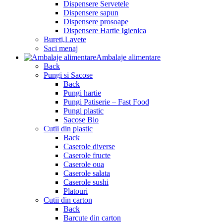
Dispensere Servetele
Dispensere sapun
Dispensere prosoape
Dispensere Hartie Igienica
Bureti,Lavete
Saci menaj
Ambalaje alimentare
Back
Pungi si Sacose
Back
Pungi hartie
Pungi Patiserie – Fast Food
Pungi plastic
Sacose Bio
Cutii din plastic
Back
Caserole diverse
Caserole fructe
Caserole oua
Caserole salata
Caserole sushi
Platouri
Cutii din carton
Back
Barcute din carton