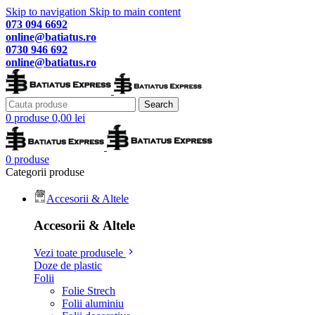
Skip to navigation
Skip to main content
073 094 6692
online@batiatus.ro
0730 946 692
online@batiatus.ro
Search
0
produse
0,00
lei
0
produse
Categorii produse
Accesorii & Altele
Accesorii & Altele
Vezi toate produsele
Doze de plastic
Folii
Folie Strech
Folii aluminiu