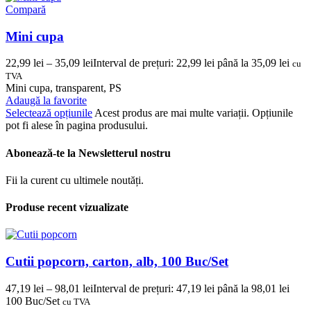
Compară
Mini cupa
22,99
lei
–
35,09
lei
Interval de prețuri: 22,99 lei până la 35,09 lei
cu
TVA
Mini cupa, transparent, PS
Adaugă la favorite
Selectează opțiunile
Acest produs are mai multe variații. Opțiunile
pot fi alese în pagina produsului.
Abonează-te la Newsletterul nostru
Fii la curent cu ultimele noutăți.
Produse recent vizualizate
Cutii popcorn, carton, alb, 100 Buc/Set
47,19
lei
–
98,01
lei
Interval de prețuri: 47,19 lei până la 98,01 lei
100 Buc/Set
cu TVA