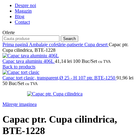
Despre noi
Magazin
Blog
Contact
Oferte
Search
Prima pagină
Ambalaje cofetărie-patiserie
Cupa desert
Capac ptr.
Cupa cilindrica, BTE-1228
Capac tava aluminiu 406L
41,14
lei
100 Buc/Set
cu TVA
Back to products
Capac tort clasic, transparent,Ø 25 - H 107 ptr. BTE-1250
91,96
lei
50 Buc/Set
cu TVA
Mărește imaginea
Capac ptr. Cupa cilindrica,
BTE-1228