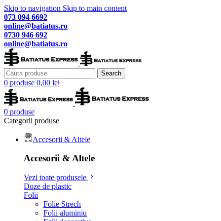
Skip to navigation
Skip to main content
073 094 6692
online@batiatus.ro
0730 946 692
online@batiatus.ro
Search
0
produse
0,00
lei
0
produse
Categorii produse
Accesorii & Altele
Accesorii & Altele
Vezi toate produsele
Doze de plastic
Folii
Folie Strech
Folii aluminiu