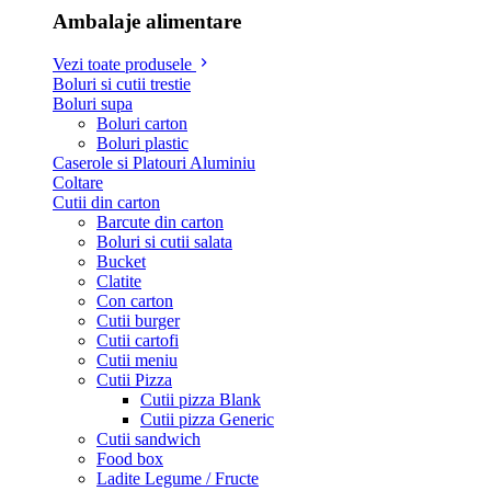
Ambalaje alimentare
Vezi toate produsele
Boluri si cutii trestie
Boluri supa
Boluri carton
Boluri plastic
Caserole si Platouri Aluminiu
Coltare
Cutii din carton
Barcute din carton
Boluri si cutii salata
Bucket
Clatite
Con carton
Cutii burger
Cutii cartofi
Cutii meniu
Cutii Pizza
Cutii pizza Blank
Cutii pizza Generic
Cutii sandwich
Food box
Ladite Legume / Fructe