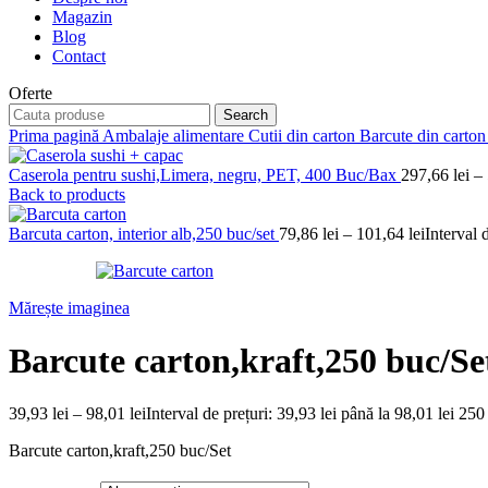
Magazin
Blog
Contact
Oferte
Search
Prima pagină
Ambalaje alimentare
Cutii din carton
Barcute din carto
Caserola pentru sushi,Limera, negru, PET, 400 Buc/Bax
297,66
lei
–
Back to products
Barcuta carton, interior alb,250 buc/set
79,86
lei
–
101,64
lei
Interval 
Mărește imaginea
Barcute carton,kraft,250 buc/Se
39,93
lei
–
98,01
lei
Interval de prețuri: 39,93 lei până la 98,01 lei
250 
Barcute carton,kraft,250 buc/Set