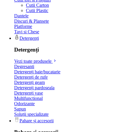
Cutii Carton
Cutii Plastic
Dantele
Discuri & Plansete
Platforme
Tavi si Chese
Detergenți
Detergenți
Vezi toate produsele
Degresanti
Detergenți baie/bucatarie
Detergenți de rufe
Detergenți geam
Detergenți pardoseala
Detergenți vase
Multifunctional
Odorizante
Sapun
Soluții specializate
Pahare și accesorii