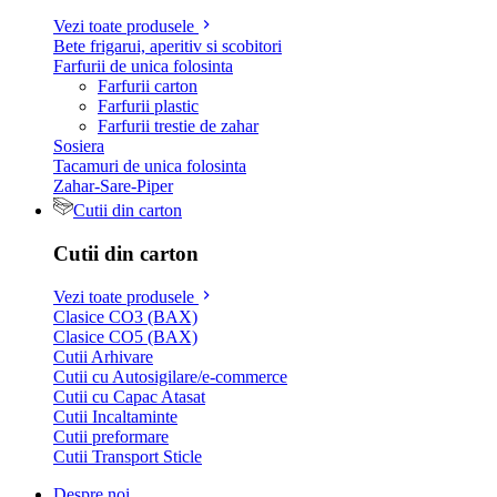
Vezi toate produsele
Bete frigarui, aperitiv si scobitori
Farfurii de unica folosinta
Farfurii carton
Farfurii plastic
Farfurii trestie de zahar
Sosiera
Tacamuri de unica folosinta
Zahar-Sare-Piper
Cutii din carton
Cutii din carton
Vezi toate produsele
Clasice CO3 (BAX)
Clasice CO5 (BAX)
Cutii Arhivare
Cutii cu Autosigilare/e-commerce
Cutii cu Capac Atasat
Cutii Incaltaminte
Cutii preformare
Cutii Transport Sticle
Despre noi