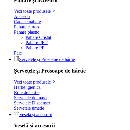
Pahare și accesorii
Vezi toate produsele
Accesori
Capace pahare
Pahare carton
Pahare plastic
Pahare Cristal
Pahare PET
Pahare PP
Paie
Șervețele și Prosoape de hârtie
Șervețele și Prosoape de hârtie
Vezi toate produsele
Hartie igienica
Role de hartie
Servetele de masa
Servetele Dispenser
Servetele umede
Veselă și accesorii
Veselă și accesorii