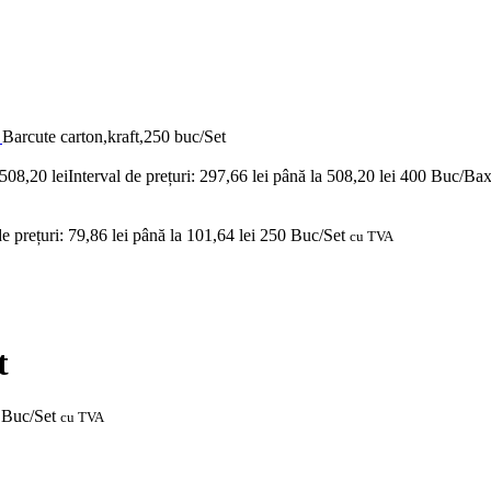
n
Barcute carton,kraft,250 buc/Set
508,20
lei
Interval de prețuri: 297,66 lei până la 508,20 lei
400 Buc/Ba
de prețuri: 79,86 lei până la 101,64 lei
250 Buc/Set
cu TVA
t
Buc/Set
cu TVA