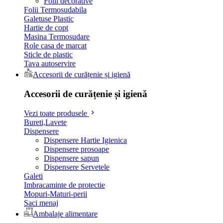
Folii decorative
Folii Termosudabila
Galetuse Plastic
Hartie de copt
Masina Termosudare
Role casa de marcat
Sticle de plastic
Tava autoservire
Accesorii de curățenie și igienă
Accesorii de curățenie și igienă
Vezi toate produsele
Bureti,Lavete
Dispensere
Dispensere Hartie Igienica
Dispensere prosoape
Dispensere sapun
Dispensere Servetele
Galeti
Imbracaminte de protectie
Mopuri-Maturi-perii
Saci menaj
Ambalaje alimentare