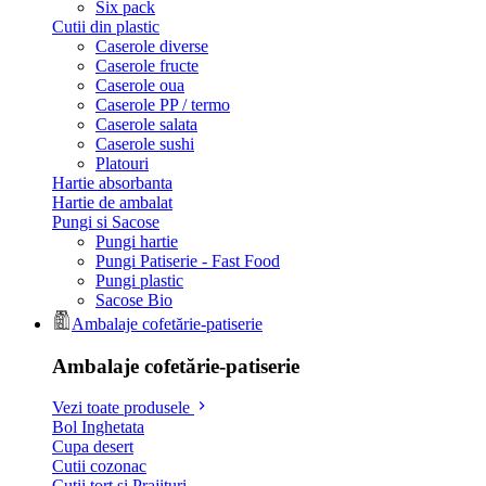
Six pack
Cutii din plastic
Caserole diverse
Caserole fructe
Caserole oua
Caserole PP / termo
Caserole salata
Caserole sushi
Platouri
Hartie absorbanta
Hartie de ambalat
Pungi si Sacose
Pungi hartie
Pungi Patiserie - Fast Food
Pungi plastic
Sacose Bio
Ambalaje cofetărie-patiserie
Ambalaje cofetărie-patiserie
Vezi toate produsele
Bol Inghetata
Cupa desert
Cutii cozonac
Cutii tort si Prajituri