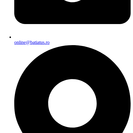
online@batiatus.ro