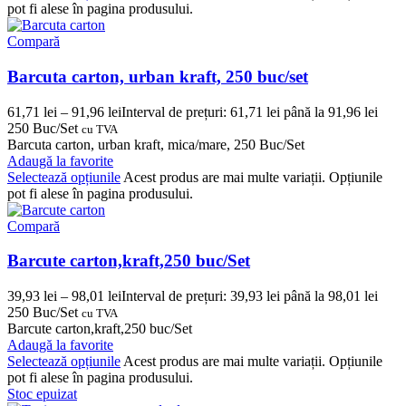
pot fi alese în pagina produsului.
Compară
Barcuta carton, urban kraft, 250 buc/set
61,71
lei
–
91,96
lei
Interval de prețuri: 61,71 lei până la 91,96 lei
250 Buc/Set
cu TVA
Barcuta carton, urban kraft, mica/mare, 250 Buc/Set
Adaugă la favorite
Selectează opțiunile
Acest produs are mai multe variații. Opțiunile
pot fi alese în pagina produsului.
Compară
Barcute carton,kraft,250 buc/Set
39,93
lei
–
98,01
lei
Interval de prețuri: 39,93 lei până la 98,01 lei
250 Buc/Set
cu TVA
Barcute carton,kraft,250 buc/Set
Adaugă la favorite
Selectează opțiunile
Acest produs are mai multe variații. Opțiunile
pot fi alese în pagina produsului.
Stoc epuizat