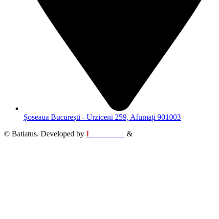
Șoseaua București - Urziceni 259, Afumați 901003
© Batiatus. Developed by
I
MCreative
&
WEBC