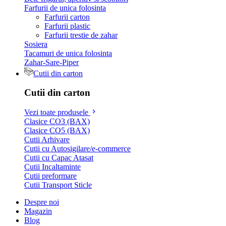
Farfurii de unica folosinta
Farfurii carton
Farfurii plastic
Farfurii trestie de zahar
Sosiera
Tacamuri de unica folosinta
Zahar-Sare-Piper
Cutii din carton
Cutii din carton
Vezi toate produsele
Clasice CO3 (BAX)
Clasice CO5 (BAX)
Cutii Arhivare
Cutii cu Autosigilare/e-commerce
Cutii cu Capac Atasat
Cutii Incaltaminte
Cutii preformare
Cutii Transport Sticle
Despre noi
Magazin
Blog