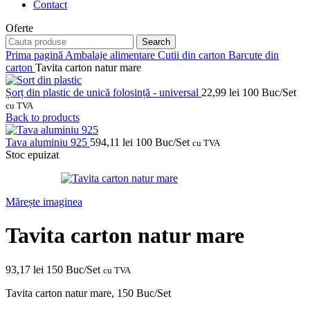
Contact
Oferte
Search
Prima pagină
Ambalaje alimentare
Cutii din carton
Barcute din
carton
Tavita carton natur mare
Șorț din plastic de unică folosință - universal
22,99
lei
100 Buc/Set
cu TVA
Back to products
Tava aluminiu 925
594,11
lei
100 Buc/Set
cu TVA
Stoc epuizat
Mărește imaginea
Tavita carton natur mare
93,17
lei
150 Buc/Set
cu TVA
Tavita carton natur mare, 150 Buc/Set