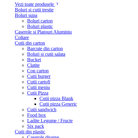
Vezi toate produsele
Boluri si cutii trestie
Boluri supa
Boluri carton
Boluri plastic
Caserole si Platouri Aluminiu
Coltare
Cutii din carton
Barcute din carton
Boluri si cutii salata
Bucket
Clatite
Con carton
Cutii burger
Cutii cartofi
Cutii meniu
Cutii Pizza
Cutii pizza Blank
Cutii pizza Generic
Cutii sandwich
Food box
Ladite Legume / Fructe
Six pack
Cutii din plastic
Caserole diverse