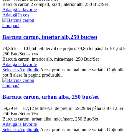
Barcuta carton 2 compart, kraft ,interior alb, 250 Buc/Set
Adaugă la favorite
Adaugă în coș
Compară
Barcuta carton, interior alb,250 buc/set
79,86
lei
–
101,64
lei
Interval de prețuri: 79,86 lei până la 101,64 lei
250 Buc/Set
cu TVA
Barcuta carton, interior alb, mica/mare ,250 Buc/Set
Adaugă la favorite
Selectează opțiunile
Acest produs are mai multe variații. Opțiunile
pot fi alese în pagina produsului.
Compară
Barcuta carton, urban alba, 250 buc/set
59,29
lei
–
87,12
lei
Interval de prețuri: 59,29 lei până la 87,12 lei
250 Buc/Set
cu TVA
Barcuta carton, urban alba, mica/mare, 250 Buc/Set
Adaugă la favorite
Selectează opțiunile
Acest produs are mai multe variații. Opțiunile