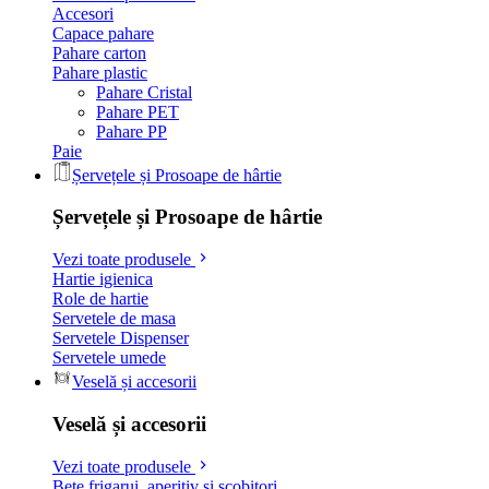
Accesori
Capace pahare
Pahare carton
Pahare plastic
Pahare Cristal
Pahare PET
Pahare PP
Paie
Șervețele și Prosoape de hârtie
Șervețele și Prosoape de hârtie
Vezi toate produsele
Hartie igienica
Role de hartie
Servetele de masa
Servetele Dispenser
Servetele umede
Veselă și accesorii
Veselă și accesorii
Vezi toate produsele
Bete frigarui, aperitiv si scobitori