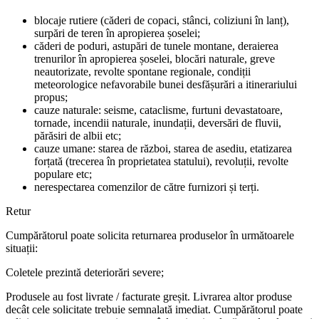
blocaje rutiere (căderi de copaci, stânci, coliziuni în lanț),
surpări de teren în apropierea șoselei;
căderi de poduri, astupări de tunele montane, deraierea
trenurilor în apropierea șoselei, blocări naturale, greve
neautorizate, revolte spontane regionale, condiții
meteorologice nefavorabile bunei desfășurări a itinerariului
propus;
cauze naturale: seisme, cataclisme, furtuni devastatoare,
tornade, incendii naturale, inundații, deversări de fluvii,
părăsiri de albii etc;
cauze umane: starea de război, starea de asediu, etatizarea
forțată (trecerea în proprietatea statului), revoluții, revolte
populare etc;
nerespectarea comenzilor de către furnizori și terți.
Retur
Cumpărătorul poate solicita returnarea produselor în următoarele
situații:
Coletele prezintă deteriorări severe;
Produsele au fost livrate / facturate greșit. Livrarea altor produse
decât cele solicitate trebuie semnalată imediat. Cumpărătorul poate