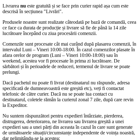
Livrarea
nu
este gratuită și se face prin curier rapid așa cum este
descrisă în secțiunea "Livrări".
Produsele noastre sunt realizate câteodată pe bază de comandă, ceea
ce face ca durata de producție și livrare să fie de până la 14 zile
lucrătoare începând cu ziua procesării comenzii.
Comenzile sunt procesate cât mai curând după plasarea comenzii, în
intervalul Luni – Vineri 10:00-18:00. În cazul comenzilor plasate în
afara orelor de program (Luni – Vineri 10:00-18:00) sau în
weekend, acestea vor fi procesate în prima zi lucrătoare. De
sărbători și în perioadele de reduceri, termenul de livrare se poate
prelungi.
Dacă pachetul nu poate fi livrat (destinatarul nu răspunde, adresa
specificată de dumneavoastră este greșită etc), veți fi contactat
telefonic de către curier. Dacă nu se poate lua contact cu
destinatarul, coletele rămân la curierul zonal 7 zile, după care revin
la Expeditor.
Nu suntem răspunzători pentru expedieri întârziate, pierderea,
distrugerea, deteriorarea, ne livrarea sau livrarea greșită a unei
expedieri sau a unei părți din aceasta în cazul în care sunt generate
de următoarele situații/circumstanțe independente de voința noastră,
dar nelimitându-se la acestea: