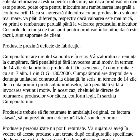
solicita returnarea acestuia pentru înlocuire, iar dacă produsul nu mai
este pe stoc, poate opta pentru înlocuire sau rambursarea integrală a
contravalorii. Daca se agreează înlocuirea cu un produs de o valoare
mai mare, va plăti diferența, respectiv dacă valoarea este mai mică,
va primi o rambursare parțială până la valoarea produsului înlocuitor.
Costurile de retur și de transport pentru produsul înlocuitor, dacă este
cazul, sunt suportate de client.
Produsele prezintă defecte de fabricație;
Cumpărătorul are dreptul să notifice în scris Vânzătorului că renunța
la cumpărare, fără penalități şi fără invocarea unui motiv, în termen
de 14 zile de la primirea produsului. De asemenea, în conformitate
cu art. 7 alin. 1 din O.G. 130/2000, Cumpărătorul are dreptul de a
denunța unilateral contractul la distanță, în scris, în termen de 14 zile
de la data primirii produsului/produselor, fără penalități și fără
invocarea vreunui motiv. În acest caz, cheltuielile directe de
returnare a produselor vor cădea, conform legii, în sarcina
Cumpărătorului.
Produsele trebuie să fie returnate în ambalajul original, cu factura
atașată, să nu prezinte urme de uzură fizică sau deteriorare.
Produsele personalizate nu pot fi returnate. Vă rugăm să aveți în
vedere că aceste produse sunt create după configurațiile specificate
de dumneavoastră, deci nu pot fi schimbate sau returnate.