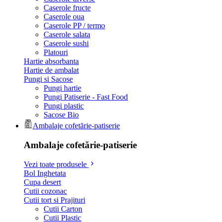
Caserole fructe
Caserole oua
Caserole PP / termo
Caserole salata
Caserole sushi
Platouri
Hartie absorbanta
Hartie de ambalat
Pungi si Sacose
Pungi hartie
Pungi Patiserie - Fast Food
Pungi plastic
Sacose Bio
Ambalaje cofetărie-patiserie
Ambalaje cofetărie-patiserie
Vezi toate produsele
Bol Inghetata
Cupa desert
Cutii cozonac
Cutii tort si Prajituri
Cutii Carton
Cutii Plastic