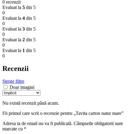
0 recenzii
Evaluat la
5
din 5
0
Evaluat la
4
din 5
0
Evaluat la
3
din 5
0
Evaluat la
2
din 5
0
Evaluat la
1
din 5
0
Recenzii
Sterge filtre
Doar imagini
Nu există recenzii până acum.
Fii primul care scrii o recenzie pentru „Tavita carton natur mare”
Adresa ta de email nu va fi publicată.
Câmpurile obligatorii sunt
marcate cu
*