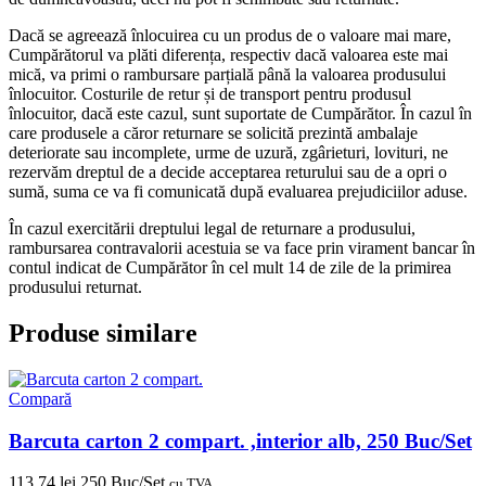
Dacă se agreează înlocuirea cu un produs de o valoare mai mare,
Cumpărătorul va plăti diferența, respectiv dacă valoarea este mai
mică, va primi o rambursare parțială până la valoarea produsului
înlocuitor. Costurile de retur și de transport pentru produsul
înlocuitor, dacă este cazul, sunt suportate de Cumpărător. În cazul în
care produsele a căror returnare se solicită prezintă ambalaje
deteriorate sau incomplete, urme de uzură, zgârieturi, lovituri, ne
rezervăm dreptul de a decide acceptarea returului sau de a opri o
sumă, suma ce va fi comunicată după evaluarea prejudiciilor aduse.
În cazul exercitării dreptului legal de returnare a produsului,
rambursarea contravalorii acestuia se va face prin virament bancar în
contul indicat de Cumpărător în cel mult 14 de zile de la primirea
produsului returnat.
Produse similare
Compară
Barcuta carton 2 compart. ,interior alb, 250 Buc/Set
113,74
lei
250 Buc/Set
cu TVA