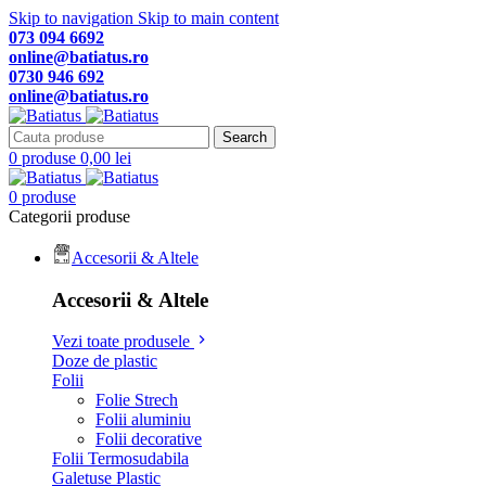
Skip to navigation
Skip to main content
073 094 6692
online@batiatus.ro
0730 946 692
online@batiatus.ro
Search
0
produse
0,00
lei
0
produse
Categorii produse
Accesorii & Altele
Accesorii & Altele
Vezi toate produsele
Doze de plastic
Folii
Folie Strech
Folii aluminiu
Folii decorative
Folii Termosudabila
Galetuse Plastic