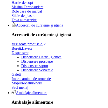
Hartie de copt
Masina Termosudare
Role casa de marcat
Sticle de plastic
Tava autoservire
Accesorii de curățenie și igienă
Accesorii de curățenie și igienă
Vezi toate produsele
Bureti,Lavete
Dispensere
Dispensere Hartie Igienica
Dispensere prosoape
Dispensere sapun
Dispensere Servetele
Galeti
Imbracaminte de protectie
Mopuri-Maturi-perii
Saci menaj
Ambalaje alimentare
Ambalaje alimentare