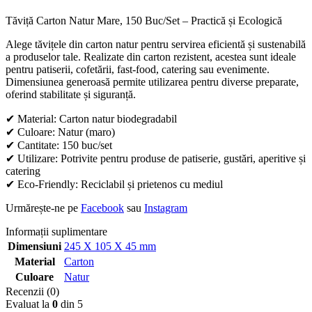
Tăviță Carton Natur Mare, 150 Buc/Set – Practică și Ecologică
Alege tăvițele din carton natur pentru servirea eficientă și sustenabilă
a produselor tale. Realizate din carton rezistent, acestea sunt ideale
pentru patiserii, cofetării, fast-food, catering sau evenimente.
Dimensiunea generoasă permite utilizarea pentru diverse preparate,
oferind stabilitate și siguranță.
✔ Material: Carton natur biodegradabil
✔ Culoare: Natur (maro)
✔ Cantitate: 150 buc/set
✔ Utilizare: Potrivite pentru produse de patiserie, gustări, aperitive și
catering
✔ Eco-Friendly: Reciclabil și prietenos cu mediul
Urmărește-ne pe
Facebook
sau
Instagram
Informații suplimentare
Dimensiuni
245 X 105 X 45 mm
Material
Carton
Culoare
Natur
Recenzii (0)
Evaluat la
0
din 5