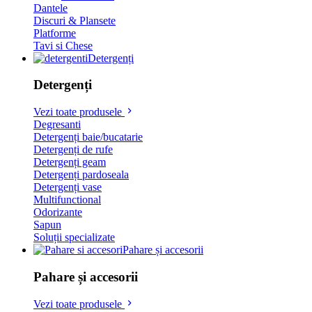
Dantele
Discuri & Plansete
Platforme
Tavi si Chese
Detergenți
Detergenți
Vezi toate produsele
Degresanti
Detergenți baie/bucatarie
Detergenți de rufe
Detergenți geam
Detergenți pardoseala
Detergenți vase
Multifunctional
Odorizante
Sapun
Soluții specializate
Pahare și accesorii
Pahare și accesorii
Vezi toate produsele