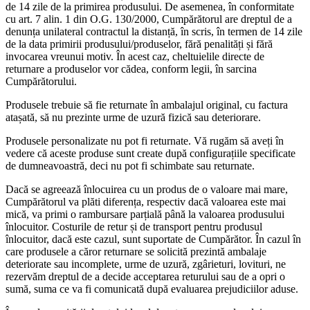
de 14 zile de la primirea produsului. De asemenea, în conformitate
cu art. 7 alin. 1 din O.G. 130/2000, Cumpărătorul are dreptul de a
denunța unilateral contractul la distanță, în scris, în termen de 14 zile
de la data primirii produsului/produselor, fără penalități și fără
invocarea vreunui motiv. În acest caz, cheltuielile directe de
returnare a produselor vor cădea, conform legii, în sarcina
Cumpărătorului.
Produsele trebuie să fie returnate în ambalajul original, cu factura
atașată, să nu prezinte urme de uzură fizică sau deteriorare.
Produsele personalizate nu pot fi returnate. Vă rugăm să aveți în
vedere că aceste produse sunt create după configurațiile specificate
de dumneavoastră, deci nu pot fi schimbate sau returnate.
Dacă se agreează înlocuirea cu un produs de o valoare mai mare,
Cumpărătorul va plăti diferența, respectiv dacă valoarea este mai
mică, va primi o rambursare parțială până la valoarea produsului
înlocuitor. Costurile de retur și de transport pentru produsul
înlocuitor, dacă este cazul, sunt suportate de Cumpărător. În cazul în
care produsele a căror returnare se solicită prezintă ambalaje
deteriorate sau incomplete, urme de uzură, zgârieturi, lovituri, ne
rezervăm dreptul de a decide acceptarea returului sau de a opri o
sumă, suma ce va fi comunicată după evaluarea prejudiciilor aduse.