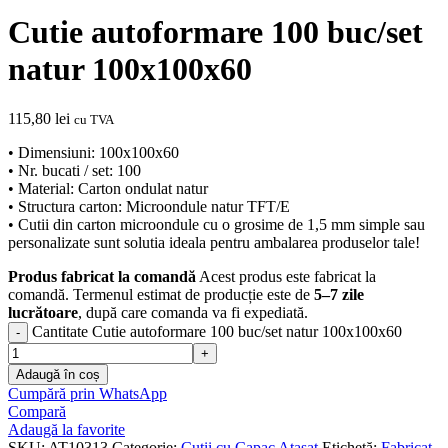
Cutie autoformare 100 buc/set
natur 100x100x60
115,80
lei
cu TVA
• Dimensiuni: 100x100x60
• Nr. bucati / set: 100
• Material: Carton ondulat natur
• Structura carton: Microondule natur TFT/E
• Cutii din carton microondule cu o grosime de 1,5 mm simple sau
personalizate sunt solutia ideala pentru ambalarea produselor tale!
Produs fabricat la comandă
Acest produs este fabricat la
comandă. Termenul estimat de producție este de
5–7 zile
lucrătoare
, după care comanda va fi expediată.
Cantitate Cutie autoformare 100 buc/set natur 100x100x60
Adaugă în coș
Cumpără prin WhatsApp
Compară
Adaugă la favorite
SKU:
AT10313
Categorie:
Cutii cu Capac Atasat
Etichetă:
Fabricat