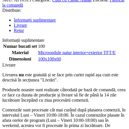
la comandă
Distribuie:
Informații suplimentare
Livrare
Retur
Informații suplimentare
Numar bucati set
100
Material
Microondule natur interior+exterior TFT/E
Dimensiuni
100x100x60
Livrare
Livrarea
nu
este gratuită și se face prin curier rapid așa cum este
descrisă în secțiunea "Livrări".
Produsele noastre sunt realizate câteodată pe bază de comandă, ceea
ce face ca durata de producție și livrare să fie de până la 14 zile
lucrătoare începând cu ziua procesării comenzii.
Comenzile sunt procesate cât mai curând după plasarea comenzii, în
intervalul Luni – Vineri 10:00-18:00. În cazul comenzilor plasate în
afara orelor de program (Luni – Vineri 10:00-18:00) sau în
weekend, acestea vor fi procesate în prima zi lucrătoare. De