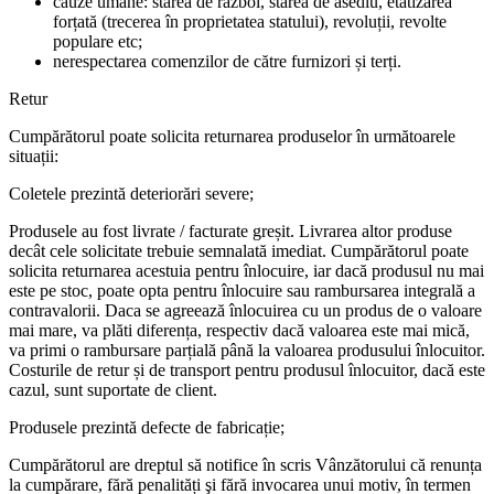
cauze umane: starea de război, starea de asediu, etatizarea
forțată (trecerea în proprietatea statului), revoluții, revolte
populare etc;
nerespectarea comenzilor de către furnizori și terți.
Retur
Cumpărătorul poate solicita returnarea produselor în următoarele
situații:
Coletele prezintă deteriorări severe;
Produsele au fost livrate / facturate greșit. Livrarea altor produse
decât cele solicitate trebuie semnalată imediat. Cumpărătorul poate
solicita returnarea acestuia pentru înlocuire, iar dacă produsul nu mai
este pe stoc, poate opta pentru înlocuire sau rambursarea integrală a
contravalorii. Daca se agreează înlocuirea cu un produs de o valoare
mai mare, va plăti diferența, respectiv dacă valoarea este mai mică,
va primi o rambursare parțială până la valoarea produsului înlocuitor.
Costurile de retur și de transport pentru produsul înlocuitor, dacă este
cazul, sunt suportate de client.
Produsele prezintă defecte de fabricație;
Cumpărătorul are dreptul să notifice în scris Vânzătorului că renunța
la cumpărare, fără penalități şi fără invocarea unui motiv, în termen