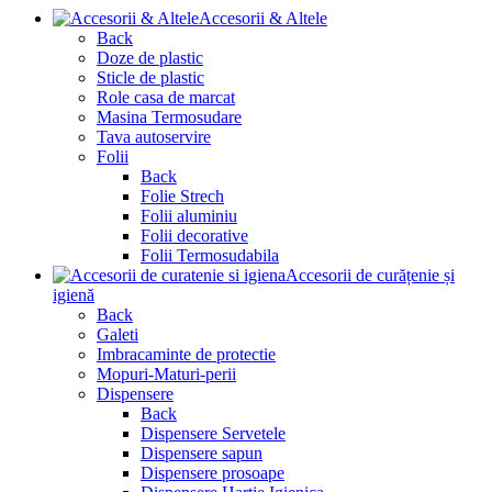
Accesorii & Altele
Back
Doze de plastic
Sticle de plastic
Role casa de marcat
Masina Termosudare
Tava autoservire
Folii
Back
Folie Strech
Folii aluminiu
Folii decorative
Folii Termosudabila
Accesorii de curățenie și
igienă
Back
Galeti
Imbracaminte de protectie
Mopuri-Maturi-perii
Dispensere
Back
Dispensere Servetele
Dispensere sapun
Dispensere prosoape