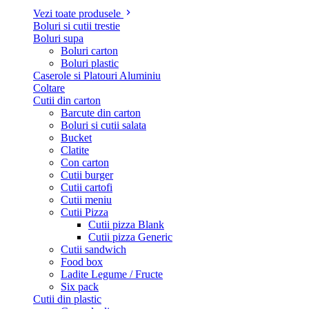
Vezi toate produsele
Boluri si cutii trestie
Boluri supa
Boluri carton
Boluri plastic
Caserole si Platouri Aluminiu
Coltare
Cutii din carton
Barcute din carton
Boluri si cutii salata
Bucket
Clatite
Con carton
Cutii burger
Cutii cartofi
Cutii meniu
Cutii Pizza
Cutii pizza Blank
Cutii pizza Generic
Cutii sandwich
Food box
Ladite Legume / Fructe
Six pack
Cutii din plastic