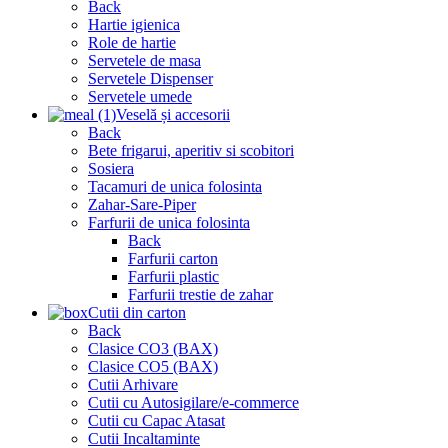
Back
Hartie igienica
Role de hartie
Servetele de masa
Servetele Dispenser
Servetele umede
Veselă și accesorii
Back
Bete frigarui, aperitiv si scobitori
Sosiera
Tacamuri de unica folosinta
Zahar-Sare-Piper
Farfurii de unica folosinta
Back
Farfurii carton
Farfurii plastic
Farfurii trestie de zahar
Cutii din carton
Back
Clasice CO3 (BAX)
Clasice CO5 (BAX)
Cutii Arhivare
Cutii cu Autosigilare/e-commerce
Cutii cu Capac Atasat
Cutii Incaltaminte