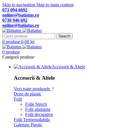
Skip to navigation
Skip to main content
073 094 6692
online@batiatus.ro
0730 946 692
online@batiatus.ro
Search
0
produse
0,00
lei
0
produse
Categorii produse
Accesorii & Altele
Accesorii & Altele
Vezi toate produsele
Doze de plastic
Folii
Folie Strech
Folii aluminiu
Folii decorative
Folii Termosudabila
Galetuse Plastic