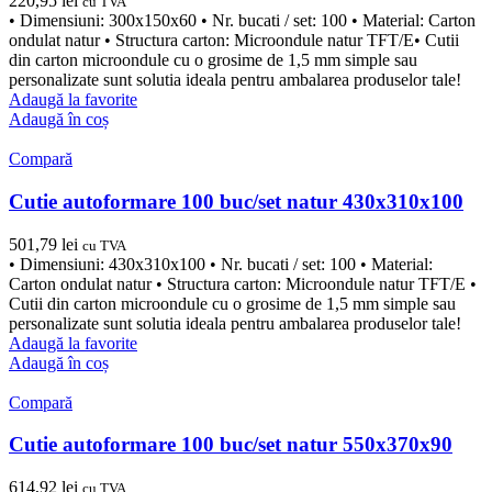
220,95
lei
cu TVA
• Dimensiuni: 300x150x60 • Nr. bucati / set: 100 • Material: Carton
ondulat natur • Structura carton: Microondule natur TFT/E• Cutii
din carton microondule cu o grosime de 1,5 mm simple sau
personalizate sunt solutia ideala pentru ambalarea produselor tale!
Adaugă la favorite
Adaugă în coș
Compară
Cutie autoformare 100 buc/set natur 430x310x100
501,79
lei
cu TVA
• Dimensiuni: 430x310x100 • Nr. bucati / set: 100 • Material:
Carton ondulat natur • Structura carton: Microondule natur TFT/E •
Cutii din carton microondule cu o grosime de 1,5 mm simple sau
personalizate sunt solutia ideala pentru ambalarea produselor tale!
Adaugă la favorite
Adaugă în coș
Compară
Cutie autoformare 100 buc/set natur 550x370x90
614,92
lei
cu TVA