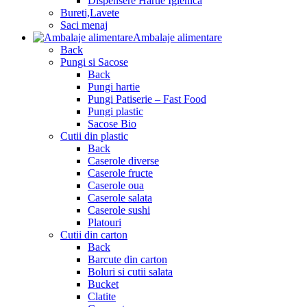
Dispensere Hartie Igienica
Bureti,Lavete
Saci menaj
Ambalaje alimentare
Back
Pungi si Sacose
Back
Pungi hartie
Pungi Patiserie – Fast Food
Pungi plastic
Sacose Bio
Cutii din plastic
Back
Caserole diverse
Caserole fructe
Caserole oua
Caserole salata
Caserole sushi
Platouri
Cutii din carton
Back
Barcute din carton
Boluri si cutii salata
Bucket
Clatite