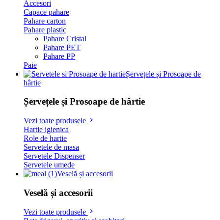
Accesori
Capace pahare
Pahare carton
Pahare plastic
Pahare Cristal
Pahare PET
Pahare PP
Paie
Șervețele și Prosoape de
hârtie
Șervețele și Prosoape de hârtie
Vezi toate produsele
Hartie igienica
Role de hartie
Servetele de masa
Servetele Dispenser
Servetele umede
Veselă și accesorii
Veselă și accesorii
Vezi toate produsele