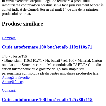
În cazul exercitării dreptului legal de returnare a produsului,
rambursarea contravalorii acestuia se va face prin virament bancar în
contul indicat de Cumpărător în cel mult 14 de zile de la primirea
produsului returnat.
Produse similare
Compară
Cutie autoformare 100 buc/set alb 110x110x71
143,75
lei
cu TVA
• Dimensiuni: 110x110x71 • Nr. bucati / set: 100 • Material: Carton
ondulat alb • Structura carton: Microondule alb TAFT/E• Cutii din
carton microondule cu o grosime de 1,5 mm simple sau
personalizate sunt solutia ideala pentru ambalarea produselor tale!
Adaugă la favorite
Adaugă în coș
Compară
Cutie autoformare 100 buc/set alb 125x80x115