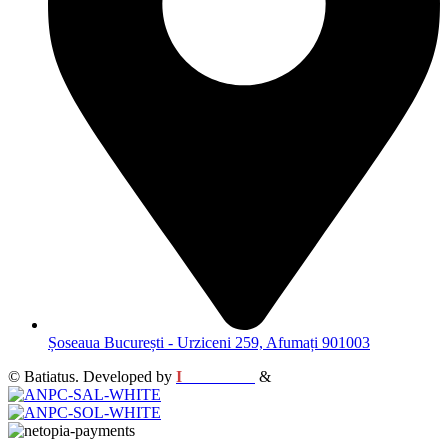
Șoseaua București - Urziceni 259, Afumați 901003
© Batiatus. Developed by
I
MCreative
&
WEBC