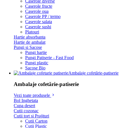
Caserole diverse
Caserole fructe
Caserole oua
Caserole PP / termo
Caserole salata
Caserole sushi
Platouri
Hartie absorbanta
Hartie de ambalat
Pungi si Sacose
Pungi hartie
Pungi Patiserie - Fast Food
Pungi plastic
Sacose Bio
Ambalaje cofetărie-patiserie
Ambalaje cofetărie-patiserie
Vezi toate produsele
Bol Inghetata
Cupa desert
Cutii cozonac
Cutii tort si Prajituri
Cutii Carton
Cutii Plastic