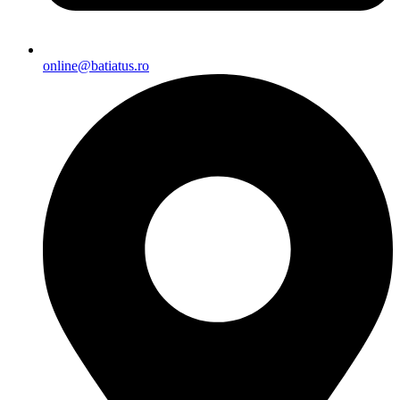
online@batiatus.ro