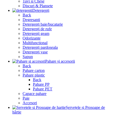
Tavi si Chese
Discuri & Plansete
Detergenți
Back
Degresanti
Detergenți baie/bucatarie
Detergenți de rufe
Detergenți geam
Odorizante
Multifunctional
Detergenți pardoseala
Detergenți vase
Sapun
Pahare și accesorii
Back
Pahare carton
Pahare plastic
Back
Pahare PP
Pahare PET
Capace pahare
Paie
Accesori
Șervețele și Prosoape de
hârtie