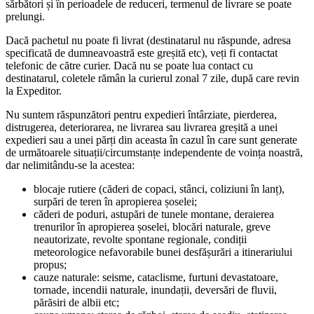
sărbători și în perioadele de reduceri, termenul de livrare se poate
prelungi.
Dacă pachetul nu poate fi livrat (destinatarul nu răspunde, adresa
specificată de dumneavoastră este greșită etc), veți fi contactat
telefonic de către curier. Dacă nu se poate lua contact cu
destinatarul, coletele rămân la curierul zonal 7 zile, după care revin
la Expeditor.
Nu suntem răspunzători pentru expedieri întârziate, pierderea,
distrugerea, deteriorarea, ne livrarea sau livrarea greșită a unei
expedieri sau a unei părți din aceasta în cazul în care sunt generate
de următoarele situații/circumstanțe independente de voința noastră,
dar nelimitându-se la acestea:
blocaje rutiere (căderi de copaci, stânci, coliziuni în lanț),
surpări de teren în apropierea șoselei;
căderi de poduri, astupări de tunele montane, deraierea
trenurilor în apropierea șoselei, blocări naturale, greve
neautorizate, revolte spontane regionale, condiții
meteorologice nefavorabile bunei desfășurări a itinerariului
propus;
cauze naturale: seisme, cataclisme, furtuni devastatoare,
tornade, incendii naturale, inundații, deversări de fluvii,
părăsiri de albii etc;