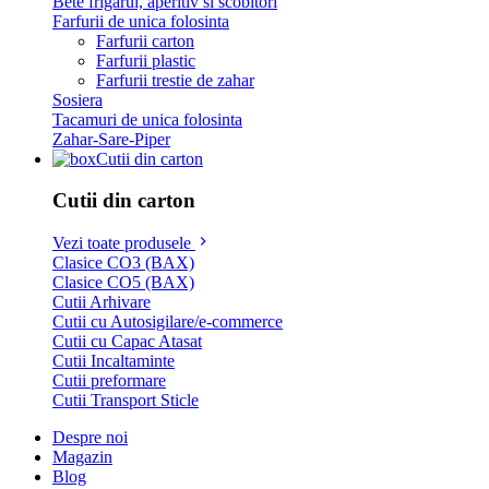
Bete frigarui, aperitiv si scobitori
Farfurii de unica folosinta
Farfurii carton
Farfurii plastic
Farfurii trestie de zahar
Sosiera
Tacamuri de unica folosinta
Zahar-Sare-Piper
Cutii din carton
Cutii din carton
Vezi toate produsele
Clasice CO3 (BAX)
Clasice CO5 (BAX)
Cutii Arhivare
Cutii cu Autosigilare/e-commerce
Cutii cu Capac Atasat
Cutii Incaltaminte
Cutii preformare
Cutii Transport Sticle
Despre noi
Magazin
Blog