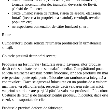
tornade, incendii naturale, inundații, deversări de fluvii,
părăsiri de albii etc;
cauze umane: starea de război, starea de asediu, etatizarea
forțată (trecerea în proprietatea statului), revoluții, revolte
populare etc;
nerespectarea comenzilor de către furnizori și terți.
Retur
Cumpărătorul poate solicita returnarea produselor în următoarele
situații:
Coletele prezintă deteriorări severe;
Produsele au fost livrate / facturate greșit. Livrarea altor produse
decât cele solicitate trebuie semnalată imediat. Cumpărătorul poate
solicita returnarea acestuia pentru înlocuire, iar dacă produsul nu mai
este pe stoc, poate opta pentru înlocuire sau rambursarea integrală a
contravalorii. Daca se agreează înlocuirea cu un produs de o valoare
mai mare, va plăti diferența, respectiv dacă valoarea este mai mică,
va primi o rambursare parțială până la valoarea produsului înlocuitor.
Costurile de retur și de transport pentru produsul înlocuitor, dacă este
cazul, sunt suportate de client.
Produsele prezintă defecte de fabricație;