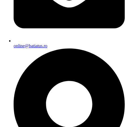
online@batiatus.ro