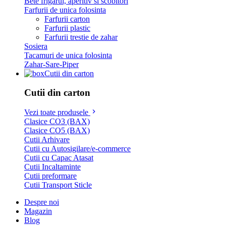
Bete frigarui, aperitiv si scobitori
Farfurii de unica folosinta
Farfurii carton
Farfurii plastic
Farfurii trestie de zahar
Sosiera
Tacamuri de unica folosinta
Zahar-Sare-Piper
Cutii din carton
Cutii din carton
Vezi toate produsele
Clasice CO3 (BAX)
Clasice CO5 (BAX)
Cutii Arhivare
Cutii cu Autosigilare/e-commerce
Cutii cu Capac Atasat
Cutii Incaltaminte
Cutii preformare
Cutii Transport Sticle
Despre noi
Magazin
Blog