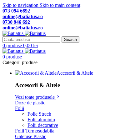
Skip to navigation
Skip to main content
073 094 6692
online@batiatus.ro
0730 946 692
online@batiatus.ro
Search
0
produse
0,00
lei
0
produse
Categorii produse
Accesorii & Altele
Accesorii & Altele
Vezi toate produsele
Doze de plastic
Folii
Folie Strech
Folii aluminiu
Folii decorative
Folii Termosudabila
Galetuse Plastic