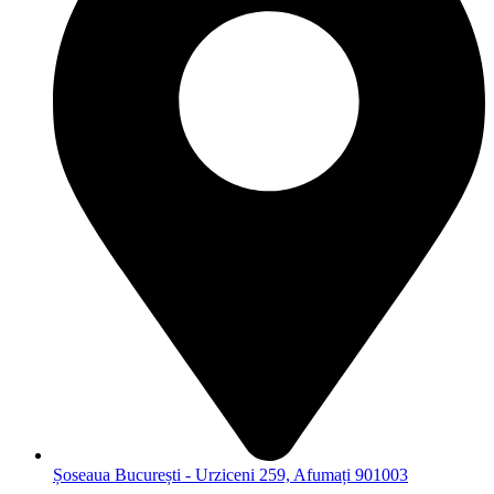
Șoseaua București - Urziceni 259, Afumați 901003