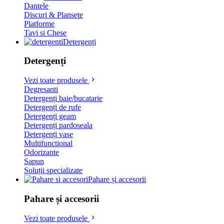
Dantele
Discuri & Plansete
Platforme
Tavi si Chese
Detergenți
Detergenți
Vezi toate produsele
Degresanti
Detergenți baie/bucatarie
Detergenți de rufe
Detergenți geam
Detergenți pardoseala
Detergenți vase
Multifunctional
Odorizante
Sapun
Soluții specializate
Pahare și accesorii
Pahare și accesorii
Vezi toate produsele