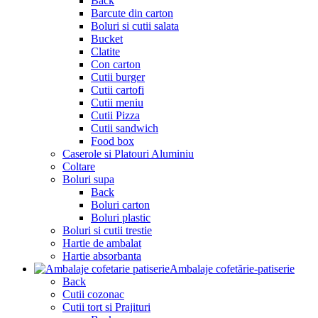
Back
Barcute din carton
Boluri si cutii salata
Bucket
Clatite
Con carton
Cutii burger
Cutii cartofi
Cutii meniu
Cutii Pizza
Cutii sandwich
Food box
Caserole si Platouri Aluminiu
Coltare
Boluri supa
Back
Boluri carton
Boluri plastic
Boluri si cutii trestie
Hartie de ambalat
Hartie absorbanta
Ambalaje cofetărie-patiserie
Back
Cutii cozonac
Cutii tort si Prajituri