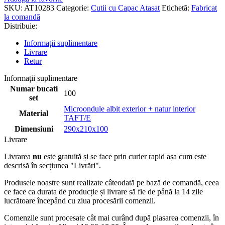
SKU:
AT10283
Categorie:
Cutii cu Capac Atasat
Etichetă:
Fabricat
la comandă
Distribuie:
Informații suplimentare
Livrare
Retur
Informații suplimentare
Numar bucati
100
set
Microondule albit exterior + natur interior
Material
TAFT/E
Dimensiuni
290x210x100
Livrare
Livrarea
nu
este gratuită și se face prin curier rapid așa cum este
descrisă în secțiunea "Livrări".
Produsele noastre sunt realizate câteodată pe bază de comandă, ceea
ce face ca durata de producție și livrare să fie de până la 14 zile
lucrătoare începând cu ziua procesării comenzii.
Comenzile sunt procesate cât mai curând după plasarea comenzii, în