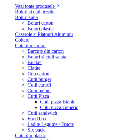
Vezi toate produsele
Boluri si cutii trestie
Boluri supa
Boluri carton
Boluri plastic
Caserole si Platouri Aluminiu
Coltare
Cutii din carton
Barcute din carton
Boluri si cutii salata
Bucket
Clatite
Con carton
Cutii burger
Cutii cartofi
Cutii meniu
Cutii Pizza
Cutii pizza Blank
Cutii pizza Generic
Cutii sandwich
Food box
Ladite Legume / Fructe
Six pack
Cutii din plastic