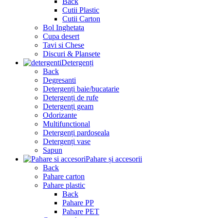
Back
Cutii Plastic
Cutii Carton
Bol Inghetata
Cupa desert
Tavi si Chese
Discuri & Plansete
Detergenți
Back
Degresanti
Detergenți baie/bucatarie
Detergenți de rufe
Detergenți geam
Odorizante
Multifunctional
Detergenți pardoseala
Detergenți vase
Sapun
Pahare și accesorii
Back
Pahare carton
Pahare plastic
Back
Pahare PP
Pahare PET