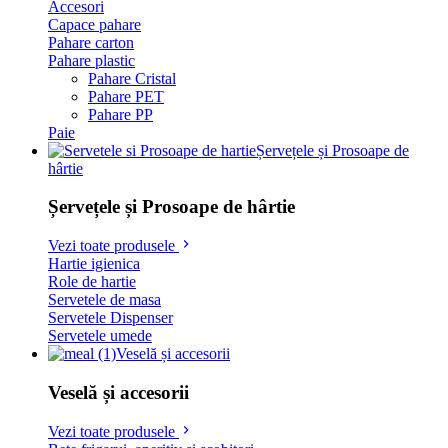
Accesori
Capace pahare
Pahare carton
Pahare plastic
Pahare Cristal
Pahare PET
Pahare PP
Paie
Șervețele și Prosoape de
hârtie
Șervețele și Prosoape de hârtie
Vezi toate produsele
Hartie igienica
Role de hartie
Servetele de masa
Servetele Dispenser
Servetele umede
Veselă și accesorii
Veselă și accesorii
Vezi toate produsele