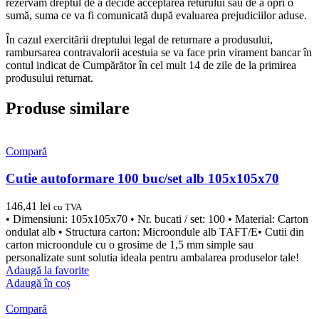
rezervăm dreptul de a decide acceptarea returului sau de a opri o
sumă, suma ce va fi comunicată după evaluarea prejudiciilor aduse.
În cazul exercitării dreptului legal de returnare a produsului,
rambursarea contravalorii acestuia se va face prin virament bancar în
contul indicat de Cumpărător în cel mult 14 de zile de la primirea
produsului returnat.
Produse similare
Compară
Cutie autoformare 100 buc/set alb 105x105x70
146,41
lei
cu TVA
• Dimensiuni: 105x105x70 • Nr. bucati / set: 100 • Material: Carton
ondulat alb • Structura carton: Microondule alb TAFT/E• Cutii din
carton microondule cu o grosime de 1,5 mm simple sau
personalizate sunt solutia ideala pentru ambalarea produselor tale!
Adaugă la favorite
Adaugă în coș
Compară