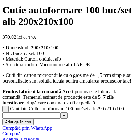
Cutie autoformare 100 buc/set
alb 290x210x100
370,02
lei
cu TVA
• Dimensiuni: 290x210x100
• Nr. bucati / set: 100
• Material: Carton ondulat alb
• Structura carton: Microondule alb TAFT/E
• Cutii din carton microondule cu o grosime de 1,5 mm simple sau
personalizate sunt solutia ideala pentru ambalarea produselor tale!
Produs fabricat la comandă
Acest produs este fabricat la
comandă. Termenul estimat de producție este de
5–7 zile
lucrătoare
, după care comanda va fi expediată.
Cantitate Cutie autoformare 100 buc/set alb 290x210x100
Adaugă în coș
Cumpără prin WhatsApp
Compară
Adaugă la favorite