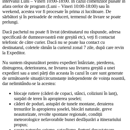
intervalul Luni – Vineri 10:00-18:00. În cazul comenzilor plasate în
afara orelor de program (Luni – Vineri 10:00-18:00) sau în
weekend, acestea vor fi procesate în prima zi lucrătoare. De
sărbători și în perioadele de reduceri, termenul de livrare se poate
prelungi.
Dacă pachetul nu poate fi livrat (destinatarul nu răspunde, adresa
specificată de dumneavoastră este greșită etc), veți fi contactat
telefonic de către curier. Dacă nu se poate lua contact cu
destinatarul, coletele rămân la curierul zonal 7 zile, după care revin
la Expeditor.
Nu suntem răspunzători pentru expedieri întârziate, pierderea,
distrugerea, deteriorarea, ne livrarea sau livrarea greșită a unei
expedieri sau a unei părți din aceasta în cazul în care sunt generate
de următoarele situații/circumstanțe independente de voința noastră,
dar nelimitându-se la acestea:
blocaje rutiere (căderi de copaci, stânci, coliziuni în lanț),
surpări de teren în apropierea șoselei;
căderi de poduri, astupări de tunele montane, deraierea
trenurilor în apropierea șoselei, blocări naturale, greve
neautorizate, revolte spontane regionale, condiții
meteorologice nefavorabile bunei desfășurări a itinerariului
propus;
cauze naturale: seisme, cataclisme, furtuni devastatoare,