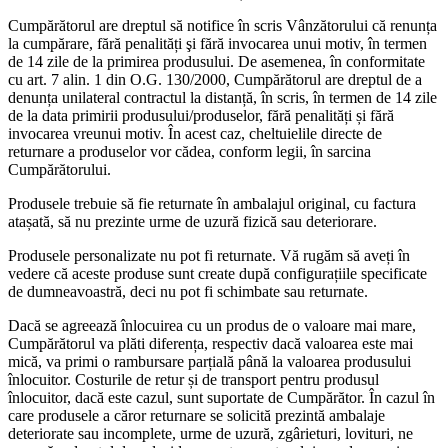
Cumpărătorul are dreptul să notifice în scris Vânzătorului că renunța
la cumpărare, fără penalități şi fără invocarea unui motiv, în termen
de 14 zile de la primirea produsului. De asemenea, în conformitate
cu art. 7 alin. 1 din O.G. 130/2000, Cumpărătorul are dreptul de a
denunța unilateral contractul la distanță, în scris, în termen de 14 zile
de la data primirii produsului/produselor, fără penalități și fără
invocarea vreunui motiv. În acest caz, cheltuielile directe de
returnare a produselor vor cădea, conform legii, în sarcina
Cumpărătorului.
Produsele trebuie să fie returnate în ambalajul original, cu factura
atașată, să nu prezinte urme de uzură fizică sau deteriorare.
Produsele personalizate nu pot fi returnate. Vă rugăm să aveți în
vedere că aceste produse sunt create după configurațiile specificate
de dumneavoastră, deci nu pot fi schimbate sau returnate.
Dacă se agreează înlocuirea cu un produs de o valoare mai mare,
Cumpărătorul va plăti diferența, respectiv dacă valoarea este mai
mică, va primi o rambursare parțială până la valoarea produsului
înlocuitor. Costurile de retur și de transport pentru produsul
înlocuitor, dacă este cazul, sunt suportate de Cumpărător. În cazul în
care produsele a căror returnare se solicită prezintă ambalaje
deteriorate sau incomplete, urme de uzură, zgârieturi, lovituri, ne