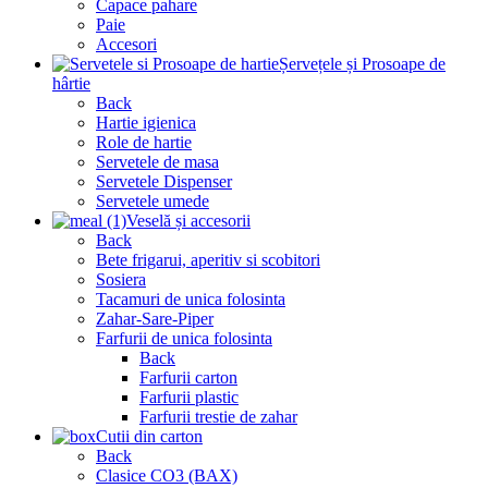
Capace pahare
Paie
Accesori
Șervețele și Prosoape de
hârtie
Back
Hartie igienica
Role de hartie
Servetele de masa
Servetele Dispenser
Servetele umede
Veselă și accesorii
Back
Bete frigarui, aperitiv si scobitori
Sosiera
Tacamuri de unica folosinta
Zahar-Sare-Piper
Farfurii de unica folosinta
Back
Farfurii carton
Farfurii plastic
Farfurii trestie de zahar
Cutii din carton
Back
Clasice CO3 (BAX)