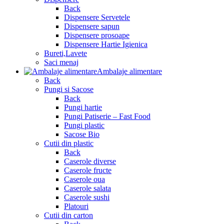
Back
Dispensere Servetele
Dispensere sapun
Dispensere prosoape
Dispensere Hartie Igienica
Bureti,Lavete
Saci menaj
Ambalaje alimentare
Back
Pungi si Sacose
Back
Pungi hartie
Pungi Patiserie – Fast Food
Pungi plastic
Sacose Bio
Cutii din plastic
Back
Caserole diverse
Caserole fructe
Caserole oua
Caserole salata
Caserole sushi
Platouri
Cutii din carton