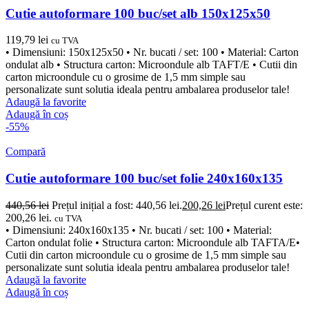
Cutie autoformare 100 buc/set alb 150x125x50
119,79
lei
cu TVA
• Dimensiuni: 150x125x50 • Nr. bucati / set: 100 • Material: Carton
ondulat alb • Structura carton: Microondule alb TAFT/E • Cutii din
carton microondule cu o grosime de 1,5 mm simple sau
personalizate sunt solutia ideala pentru ambalarea produselor tale!
Adaugă la favorite
Adaugă în coș
-55%
Compară
Cutie autoformare 100 buc/set folie 240x160x135
440,56
lei
Prețul inițial a fost: 440,56 lei.
200,26
lei
Prețul curent este:
200,26 lei.
cu TVA
• Dimensiuni: 240x160x135 • Nr. bucati / set: 100 • Material:
Carton ondulat folie • Structura carton: Microondule alb TAFTA/E•
Cutii din carton microondule cu o grosime de 1,5 mm simple sau
personalizate sunt solutia ideala pentru ambalarea produselor tale!
Adaugă la favorite
Adaugă în coș