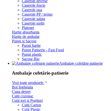
Caserole diverse
Caserole fructe
Caserole oua
Caserole PP / termo
Caserole salata
Caserole sushi
Platouri
Hartie absorbanta
Hartie de ambalat
Pungi si Sacose
Pungi hartie
Pungi Patiserie - Fast Food
Pungi plastic
Sacose Bio
Ambalaje cofetărie-patiserie
Ambalaje cofetărie-patiserie
Vezi toate produsele
Bol Inghetata
Cupa desert
Cutii cozonac
Cutii tort si Prajituri
Cutii Carton
Cutii Plastic