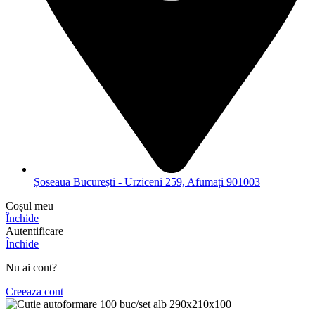
Șoseaua București - Urziceni 259, Afumați 901003
Coșul meu
Închide
Autentificare
Închide
Nu ai cont?
Creeaza cont