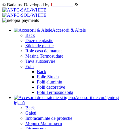
© Batiatus. Developed by
I
MCreative
&
WEBC
Accesorii & Altele
Back
Doze de plastic
Sticle de plastic
Role casa de marcat
Masina Termosudare
Tava autoservire
Folii
Back
Folie Strech
Folii aluminiu
Folii decorative
Folii Termosudabila
Accesorii de curățenie și
igienă
Back
Galeti
Imbracaminte de protectie
Mopuri-Maturi-perii
Dispensere