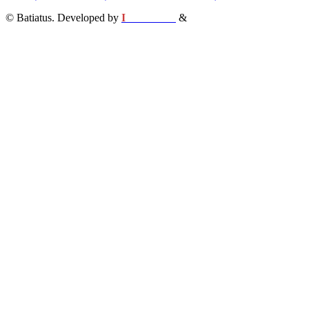
© Batiatus. Developed by
I
MCreative
&
WEBC