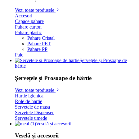
Vezi toate produsele
Accesori
Capace pahare
Pahare carton
Pahare plastic
Pahare Cristal
Pahare PET
Pahare PP
Paie
Șervețele și Prosoape de
hârtie
Șervețele și Prosoape de hârtie
Vezi toate produsele
Hartie igienica
Role de hartie
Servetele de masa
Servetele Dispenser
Servetele umede
Veselă și accesorii
Veselă și accesorii