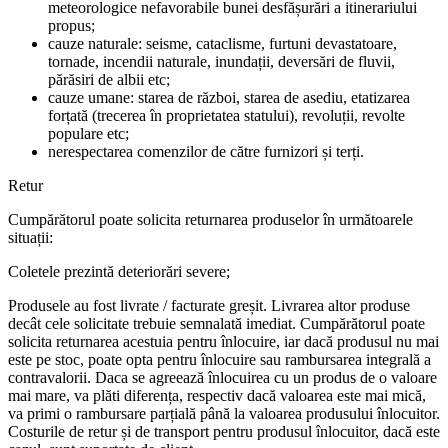
meteorologice nefavorabile bunei desfășurări a itinerariului
propus;
cauze naturale: seisme, cataclisme, furtuni devastatoare,
tornade, incendii naturale, inundații, deversări de fluvii,
părăsiri de albii etc;
cauze umane: starea de război, starea de asediu, etatizarea
forțată (trecerea în proprietatea statului), revoluții, revolte
populare etc;
nerespectarea comenzilor de către furnizori și terți.
Retur
Cumpărătorul poate solicita returnarea produselor în următoarele
situații:
Coletele prezintă deteriorări severe;
Produsele au fost livrate / facturate greșit. Livrarea altor produse
decât cele solicitate trebuie semnalată imediat. Cumpărătorul poate
solicita returnarea acestuia pentru înlocuire, iar dacă produsul nu mai
este pe stoc, poate opta pentru înlocuire sau rambursarea integrală a
contravalorii. Daca se agreează înlocuirea cu un produs de o valoare
mai mare, va plăti diferența, respectiv dacă valoarea este mai mică,
va primi o rambursare parțială până la valoarea produsului înlocuitor.
Costurile de retur și de transport pentru produsul înlocuitor, dacă este