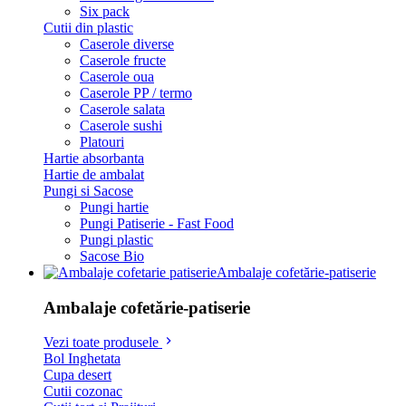
Six pack
Cutii din plastic
Caserole diverse
Caserole fructe
Caserole oua
Caserole PP / termo
Caserole salata
Caserole sushi
Platouri
Hartie absorbanta
Hartie de ambalat
Pungi si Sacose
Pungi hartie
Pungi Patiserie - Fast Food
Pungi plastic
Sacose Bio
Ambalaje cofetărie-patiserie
Ambalaje cofetărie-patiserie
Vezi toate produsele
Bol Inghetata
Cupa desert
Cutii cozonac