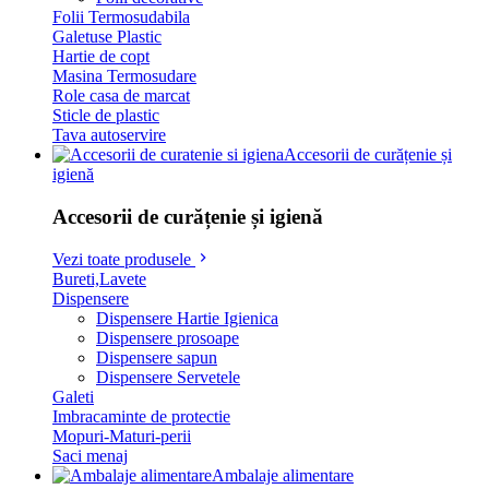
Folii Termosudabila
Galetuse Plastic
Hartie de copt
Masina Termosudare
Role casa de marcat
Sticle de plastic
Tava autoservire
Accesorii de curățenie și
igienă
Accesorii de curățenie și igienă
Vezi toate produsele
Bureti,Lavete
Dispensere
Dispensere Hartie Igienica
Dispensere prosoape
Dispensere sapun
Dispensere Servetele
Galeti
Imbracaminte de protectie
Mopuri-Maturi-perii
Saci menaj
Ambalaje alimentare