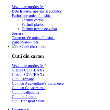
Vezi toate produsele
Bete frigarui, aperitiv si scobitori
Farfurii de unica folosinta
Farfurii carton
Farfurii plastic
Farfurii trestie de zahar
Sosiera
Tacamuri de unica folosinta
Zahar-Sare-Piper
Cutii din carton
Cutii din carton
Vezi toate produsele
Clasice CO3 (BAX)
Clasice CO5 (BAX)
Cutii Arhivare
Cutii cu Autosigilare/e-commerce
Cutii cu Capac Atasat
Cutii Incaltaminte
Cutii preformare
Cutii Transport Sticle
Despre noi