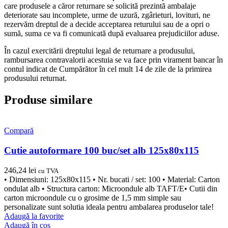
care produsele a căror returnare se solicită prezintă ambalaje
deteriorate sau incomplete, urme de uzură, zgârieturi, lovituri, ne
rezervăm dreptul de a decide acceptarea returului sau de a opri o
sumă, suma ce va fi comunicată după evaluarea prejudiciilor aduse.
În cazul exercitării dreptului legal de returnare a produsului,
rambursarea contravalorii acestuia se va face prin virament bancar în
contul indicat de Cumpărător în cel mult 14 de zile de la primirea
produsului returnat.
Produse similare
Compară
Cutie autoformare 100 buc/set alb 125x80x115
246,24
lei
cu TVA
• Dimensiuni: 125x80x115 • Nr. bucati / set: 100 • Material: Carton
ondulat alb • Structura carton: Microondule alb TAFT/E• Cutii din
carton microondule cu o grosime de 1,5 mm simple sau
personalizate sunt solutia ideala pentru ambalarea produselor tale!
Adaugă la favorite
Adaugă în coș