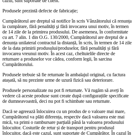
cazul, sunt suportate de client.
Produsele prezintă defecte de fabricație;
Cumpărătorul are dreptul să notifice în scris Vânzătorului că renunța
la cumpărare, fără penalități şi fără invocarea unui motiv, în termen
de 14 zile de la primirea produsului. De asemenea, în conformitate
cu art. 7 alin. 1 din O.G. 130/2000, Cumpărătorul are dreptul de a
denunța unilateral contractul la distanță, în scris, în termen de 14 zile
de la data primirii produsului/produselor, fără penalități și fără
invocarea vreunui motiv. În acest caz, cheltuielile directe de
returnare a produselor vor cădea, conform legii, în sarcina
Cumpărătorului.
Produsele trebuie să fie returnate în ambalajul original, cu factura
atașată, să nu prezinte urme de uzură fizică sau deteriorare.
Produsele personalizate nu pot fi returnate. Vă rugăm să aveți în
vedere că aceste produse sunt create după configurațiile specificate
de dumneavoastră, deci nu pot fi schimbate sau returnate.
Dacă se agreează înlocuirea cu un produs de o valoare mai mare,
Cumpărătorul va plăti diferența, respectiv dacă valoarea este mai
mică, va primi o rambursare parțială până la valoarea produsului
înlocuitor. Costurile de retur și de transport pentru produsul
înlocuitor, dacă este cazul, sunt suportate de Cumpărător. În cazul în