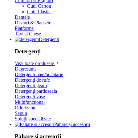
Cutii tort si Prajituri
Cutii Carton
Cutii Plastic
Dantele
Discuri & Plansete
Platforme
Tavi si Chese
Detergenți
Detergenți
Vezi toate produsele
Degresanti
Detergenți baie/bucatarie
Detergenți de rufe
Detergenți geam
Detergenți pardoseala
Detergenți vase
Multifunctional
Odorizante
Sapun
Soluții specializate
Pahare și accesorii
Pahare și accesorii