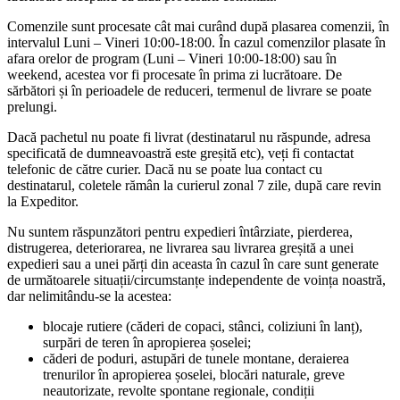
Comenzile sunt procesate cât mai curând după plasarea comenzii, în
intervalul Luni – Vineri 10:00-18:00. În cazul comenzilor plasate în
afara orelor de program (Luni – Vineri 10:00-18:00) sau în
weekend, acestea vor fi procesate în prima zi lucrătoare. De
sărbători și în perioadele de reduceri, termenul de livrare se poate
prelungi.
Dacă pachetul nu poate fi livrat (destinatarul nu răspunde, adresa
specificată de dumneavoastră este greșită etc), veți fi contactat
telefonic de către curier. Dacă nu se poate lua contact cu
destinatarul, coletele rămân la curierul zonal 7 zile, după care revin
la Expeditor.
Nu suntem răspunzători pentru expedieri întârziate, pierderea,
distrugerea, deteriorarea, ne livrarea sau livrarea greșită a unei
expedieri sau a unei părți din aceasta în cazul în care sunt generate
de următoarele situații/circumstanțe independente de voința noastră,
dar nelimitându-se la acestea:
blocaje rutiere (căderi de copaci, stânci, coliziuni în lanț),
surpări de teren în apropierea șoselei;
căderi de poduri, astupări de tunele montane, deraierea
trenurilor în apropierea șoselei, blocări naturale, greve
neautorizate, revolte spontane regionale, condiții