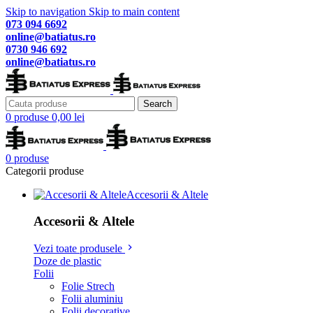
Skip to navigation
Skip to main content
073 094 6692
online@batiatus.ro
0730 946 692
online@batiatus.ro
Search
0
produse
0,00
lei
0
produse
Categorii produse
Accesorii & Altele
Accesorii & Altele
Vezi toate produsele
Doze de plastic
Folii
Folie Strech
Folii aluminiu
Folii decorative