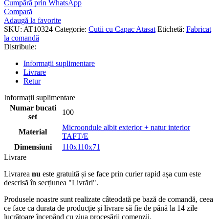
Cumpără prin WhatsApp
Compară
Adaugă la favorite
SKU:
AT10324
Categorie:
Cutii cu Capac Atasat
Etichetă:
Fabricat
la comandă
Distribuie:
Informații suplimentare
Livrare
Retur
Informații suplimentare
Numar bucati
100
set
Microondule albit exterior + natur interior
Material
TAFT/E
Dimensiuni
110x110x71
Livrare
Livrarea
nu
este gratuită și se face prin curier rapid așa cum este
descrisă în secțiunea "Livrări".
Produsele noastre sunt realizate câteodată pe bază de comandă, ceea
ce face ca durata de producție și livrare să fie de până la 14 zile
lucrătoare începând cu ziua procesării comenzii.