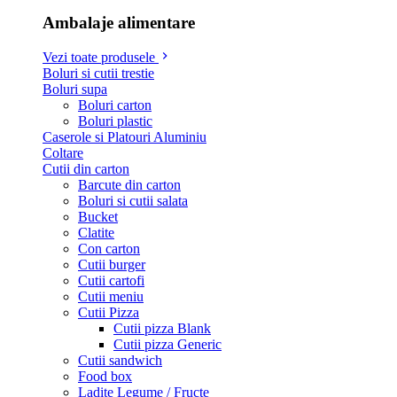
Ambalaje alimentare
Vezi toate produsele
Boluri si cutii trestie
Boluri supa
Boluri carton
Boluri plastic
Caserole si Platouri Aluminiu
Coltare
Cutii din carton
Barcute din carton
Boluri si cutii salata
Bucket
Clatite
Con carton
Cutii burger
Cutii cartofi
Cutii meniu
Cutii Pizza
Cutii pizza Blank
Cutii pizza Generic
Cutii sandwich
Food box
Ladite Legume / Fructe