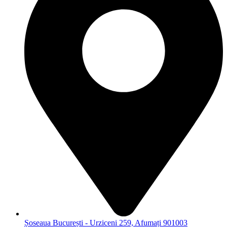
Șoseaua București - Urziceni 259, Afumați 901003