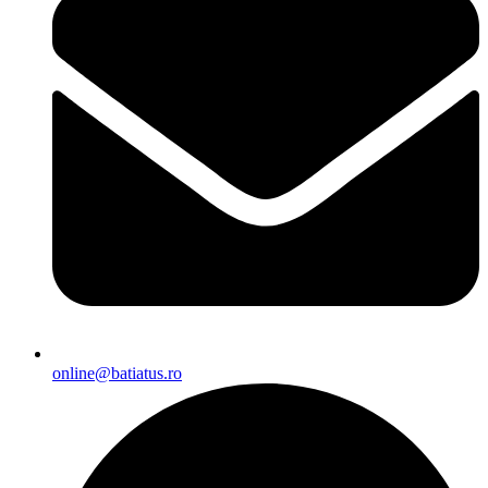
online@batiatus.ro