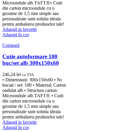
Microondule alb TAFT/E• Cutii
din carton microondule cu o
grosime de 1,5 mm simple sau
personalizate sunt solutia ideala
pentru ambalarea produselor tale!
Adaugă la favorite
Adaugă în coș
Compară
Cutie autoformare 100
buc/set alb 300x150x60
246,24
lei
cu TVA
• Dimensiuni: 300x150x60 • Nr.
bucati / set: 100 • Material: Carton
ondulat alb • Structura carton:
Microondule alb TAFT/E • Cutii
din carton microondule cu o
grosime de 1,5 mm simple sau
personalizate sunt solutia ideala
pentru ambalarea produselor tale!
Adaugă la favorite
Adaugă în coș