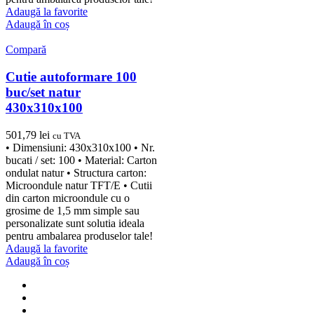
Adaugă la favorite
Adaugă în coș
Compară
Cutie autoformare 100
buc/set natur
430x310x100
501,79
lei
cu TVA
• Dimensiuni: 430x310x100 • Nr.
bucati / set: 100 • Material: Carton
ondulat natur • Structura carton:
Microondule natur TFT/E • Cutii
din carton microondule cu o
grosime de 1,5 mm simple sau
personalizate sunt solutia ideala
pentru ambalarea produselor tale!
Adaugă la favorite
Adaugă în coș