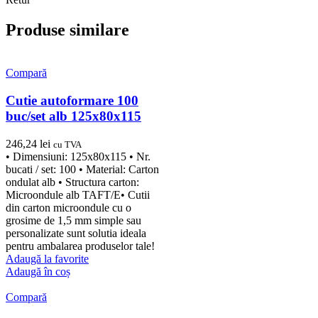
Produse similare
Compară
Cutie autoformare 100
buc/set alb 125x80x115
246,24
lei
cu TVA
• Dimensiuni: 125x80x115 • Nr.
bucati / set: 100 • Material: Carton
ondulat alb • Structura carton:
Microondule alb TAFT/E• Cutii
din carton microondule cu o
grosime de 1,5 mm simple sau
personalizate sunt solutia ideala
pentru ambalarea produselor tale!
Adaugă la favorite
Adaugă în coș
Compară