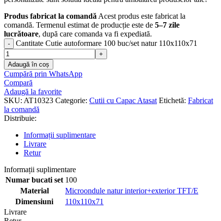
Produs fabricat la comandă
Acest produs este fabricat la
comandă. Termenul estimat de producție este de
5–7 zile
lucrătoare
, după care comanda va fi expediată.
Cantitate Cutie autoformare 100 buc/set natur 110x110x71
Adaugă în coș
Cumpără prin WhatsApp
Compară
Adaugă la favorite
SKU:
AT10323
Categorie:
Cutii cu Capac Atasat
Etichetă:
Fabricat
la comandă
Distribuie:
Informații suplimentare
Livrare
Retur
Informații suplimentare
Numar bucati set
100
Material
Microondule natur interior+exterior TFT/E
Dimensiuni
110x110x71
Livrare
Retur