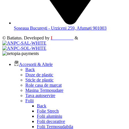
Șoseaua București - Urziceni 259, Afumați 901003
© Batiatus. Developed by
I
MCreative
&
WEBC
Accesorii & Altele
Back
Doze de plastic
Sticle de plastic
Role casa de marcat
Masina Termosudare
Tava autoservire
Folii
Back
Folie Strech
Folii aluminiu
Folii decorative
Folii Termosudabila