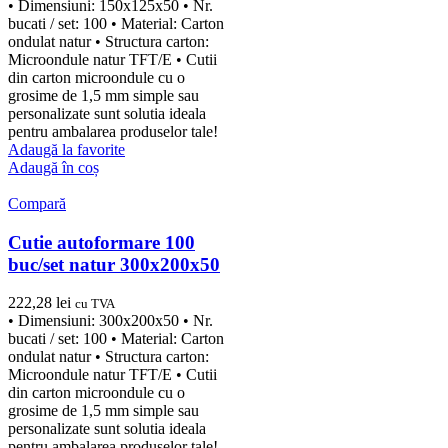
• Dimensiuni: 150x125x50 • Nr.
bucati / set: 100 • Material: Carton
ondulat natur • Structura carton:
Microondule natur TFT/E • Cutii
din carton microondule cu o
grosime de 1,5 mm simple sau
personalizate sunt solutia ideala
pentru ambalarea produselor tale!
Adaugă la favorite
Adaugă în coș
Compară
Cutie autoformare 100
buc/set natur 300x200x50
222,28
lei
cu TVA
• Dimensiuni: 300x200x50 • Nr.
bucati / set: 100 • Material: Carton
ondulat natur • Structura carton:
Microondule natur TFT/E • Cutii
din carton microondule cu o
grosime de 1,5 mm simple sau
personalizate sunt solutia ideala
pentru ambalarea produselor tale!