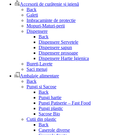
Accesorii de curățenie și igienă
Back
Galeti
Imbracaminte de protectie
Mopuri-Maturi-perii
Dispensere
Back
Dispensere Servetele
Dispensere sapun
Dispensere prosoape
Dispensere Hartie Igienica
Bureti,Lavete
Saci menaj
Ambalaje alimentare
Back
Pungi si Sacose
Back
Pungi hartie
Pungi Patiserie – Fast Food
Pungi plastic
Sacose Bio
Cutii din plastic
Back
Caserole diverse