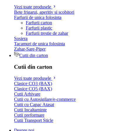
Vezi toate produsele
Bete frigarui, aperitiv si scobitori
Farfurii de unica folosinta
Farfurii carton
Farfurii plastic
Farfurii trestie de zahar
Sosiera
Tacamuri de unica folosinta
Zahar-Sare-Piper
Cutii din carton
Cutii din carton
Vezi toate produsele
Clasice CO3 (BAX)
Clasice CO5 (BAX)
Cutii Arhivare
Cutii cu Autosigilare/e-commerce
Cutii cu Capac Atasat
Cutii Incaltaminte
Cutii preformare
Cutii Transport Sticle
Despre noi