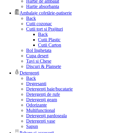
Hartie de ambalat
Hartie absorbanta
Ambalaje cofetărie-patiserie
Back
Cutii cozonac
Cutii tort si Prajituri
Back
Cutii Plastic
Cutii Carton
Bol Inghetata
Cupa desert
Tavi si Chese
Discuri & Plansete
Detergenți
Back
Degresanti
Detergenți baie/bucatarie
Detergenți de rufe
Detergenți geam
Odorizante
Multifunctional
Detergenți pardoseala
Detergenți vase
Sapun
Pahare și accesorii