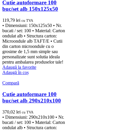
Cutie autoformare 100
buc/set alb 150x125x50
119,79
lei
cu TVA
• Dimensiuni: 150x125x50 • Nr.
bucati / set: 100 • Material: Carton
ondulat alb • Structura carton:
Microondule alb TAFT/E • Cutii
din carton microondule cu o
grosime de 1,5 mm simple sau
personalizate sunt solutia ideala
pentru ambalarea produselor tale!
Adaugă la favorite
Adaugă în coș
Compară
Cutie autoformare 100
buc/set alb 290x210x100
370,02
lei
cu TVA
• Dimensiuni: 290x210x100 • Nr.
bucati / set: 100 • Material: Carton
ondulat alb • Structura carton: