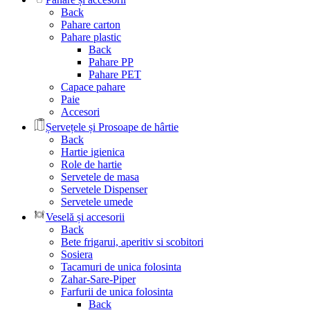
Back
Pahare carton
Pahare plastic
Back
Pahare PP
Pahare PET
Capace pahare
Paie
Accesori
Șervețele și Prosoape de hârtie
Back
Hartie igienica
Role de hartie
Servetele de masa
Servetele Dispenser
Servetele umede
Veselă și accesorii
Back
Bete frigarui, aperitiv si scobitori
Sosiera
Tacamuri de unica folosinta
Zahar-Sare-Piper
Farfurii de unica folosinta
Back