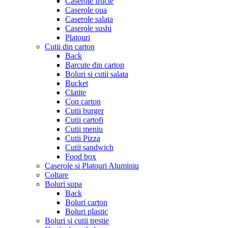
Caserole fructe
Caserole oua
Caserole salata
Caserole sushi
Platouri
Cutii din carton
Back
Barcute din carton
Boluri si cutii salata
Bucket
Clatite
Con carton
Cutii burger
Cutii cartofi
Cutii meniu
Cutii Pizza
Cutii sandwich
Food box
Caserole si Platouri Aluminiu
Coltare
Boluri supa
Back
Boluri carton
Boluri plastic
Boluri si cutii trestie