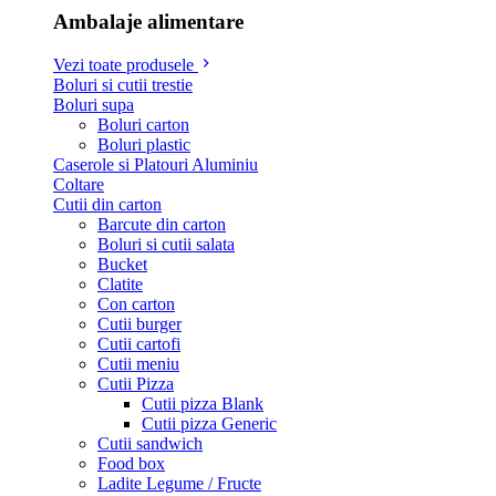
Ambalaje alimentare
Vezi toate produsele
Boluri si cutii trestie
Boluri supa
Boluri carton
Boluri plastic
Caserole si Platouri Aluminiu
Coltare
Cutii din carton
Barcute din carton
Boluri si cutii salata
Bucket
Clatite
Con carton
Cutii burger
Cutii cartofi
Cutii meniu
Cutii Pizza
Cutii pizza Blank
Cutii pizza Generic
Cutii sandwich
Food box
Ladite Legume / Fructe