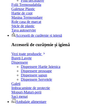
Folii decorative
Folii Termosudabila
Galetuse Plastic
Hartie de copt
Masina Termosudare
Role casa de marcat
Sticle de plastic
Tava autoservire
Accesorii de curățenie și igienă
Accesorii de curățenie și igienă
Vezi toate produsele
Bureti,Lavete
Dispensere
Dispensere Hartie Igienica
Dispensere prosoape
Dispensere sapun
Dispensere Servetele
Galeti
Imbracaminte de protectie
Mopuri-Maturi-perii
Saci menaj
Ambalaje alimentare