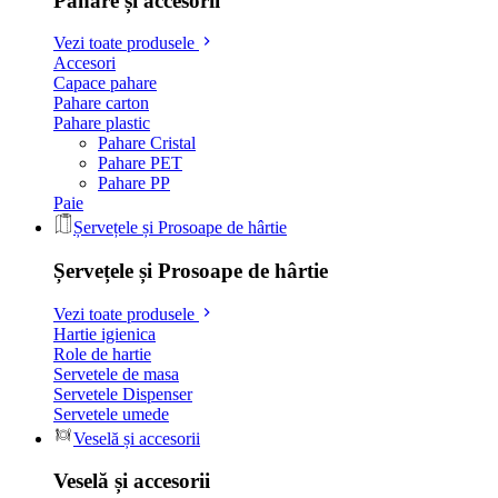
Pahare și accesorii
Vezi toate produsele
Accesori
Capace pahare
Pahare carton
Pahare plastic
Pahare Cristal
Pahare PET
Pahare PP
Paie
Șervețele și Prosoape de hârtie
Șervețele și Prosoape de hârtie
Vezi toate produsele
Hartie igienica
Role de hartie
Servetele de masa
Servetele Dispenser
Servetele umede
Veselă și accesorii
Veselă și accesorii