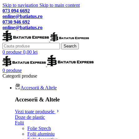
Skip to navigation
Skip to main content
073 094 6692
online@batiatus.ro
0730 946 692
online@batiatus.ro
Search
0
produse
0,00
lei
0
produse
Categorii produse
Accesorii & Altele
Accesorii & Altele
Vezi toate produsele
Doze de plastic
Folii
Folie Strech
Folii aluminiu