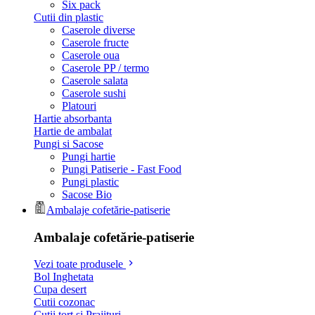
Six pack
Cutii din plastic
Caserole diverse
Caserole fructe
Caserole oua
Caserole PP / termo
Caserole salata
Caserole sushi
Platouri
Hartie absorbanta
Hartie de ambalat
Pungi si Sacose
Pungi hartie
Pungi Patiserie - Fast Food
Pungi plastic
Sacose Bio
Ambalaje cofetărie-patiserie
Ambalaje cofetărie-patiserie
Vezi toate produsele
Bol Inghetata
Cupa desert
Cutii cozonac
Cutii tort si Prajituri