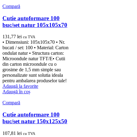
Compară
Cutie autoformare 100
buc/set natur 105x105x70
131,77
lei
cu TVA
• Dimensiuni: 105x105x70 • Nr.
bucati / set: 100 • Material: Carton
ondulat natur • Structura carton:
Microondule natur TFT/E• Cutii
din carton microondule cu o
grosime de 1,5 mm simple sau
personalizate sunt solutia ideala
pentru ambalarea produselor tale!
Adaugă la favorite
Adaugă în coș
Compară
Cutie autoformare 100
buc/set natur 150x125x50
107,81
lei
cu TVA