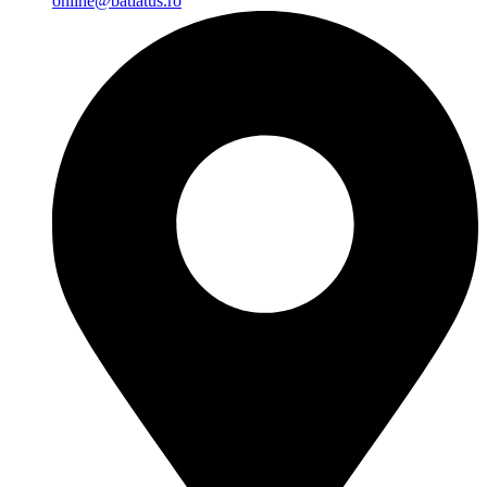
online@batiatus.ro