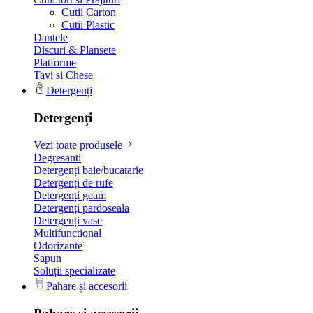
Cutii Carton
Cutii Plastic
Dantele
Discuri & Plansete
Platforme
Tavi si Chese
Detergenți
Detergenți
Vezi toate produsele
Degresanti
Detergenți baie/bucatarie
Detergenți de rufe
Detergenți geam
Detergenți pardoseala
Detergenți vase
Multifunctional
Odorizante
Sapun
Soluții specializate
Pahare și accesorii