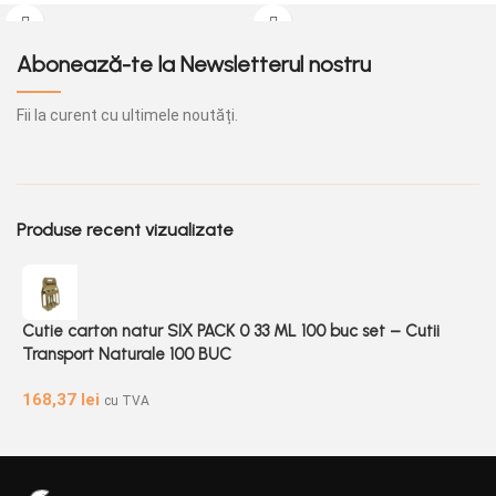
fiecare set contine 100 de bucati,
calitate, având dimensiuni de 34.5 x
avand dimensiuni de 34.5 x 35.5 x
35.5 x 15 cm și sunt disponibile în
15 cm.
seturi de 100 de bucăți.
Abonează-te la Newsletterul nostru
Fii la curent cu ultimele noutăți.
Produse recent vizualizate
Cutie carton natur SIX PACK 0 33 ML 100 buc set – Cutii
Transport Naturale 100 BUC
168,37
lei
cu TVA