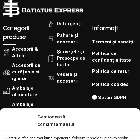
Detergenți
Categorii
Informații
Pahare și
produse
accesorii
Termeni și condiții
Accesorii &
Șervețele și
Politica de
Altele
Prosoape de
confidențialitate
hârtie
Accesorii de
Politica de retur
curățenie și
Veselă și
igienă
accesorii
Politica cookies
Ambalaje
alimentare
Setări GDPR
Ambalaje
cofetărie-
Gestionează
patiserie
consimțământul
Urmărește-ne pe:
Pentru a oferi cea mai bună experiență, folosim tehnologii precum cookie-