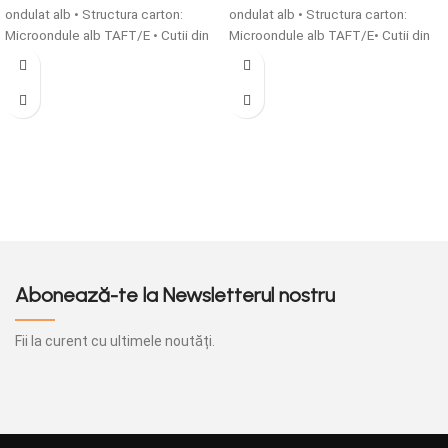
ondulat alb • Structura carton:
ondulat alb • Structura carton:
Microondule alb TAFT/E • Cutii din
Microondule alb TAFT/E• Cutii din
carton microondule cu o grosime
carton microondule cu o grosime
de 1,5 mm simple sau
de 1,5 mm simple sau
personalizate sunt solutia ideala
personalizate sunt solutia ideala
pentru ambalarea produselor tale!
pentru ambalarea produselor tale!
Abonează-te la Newsletterul nostru
Fii la curent cu ultimele noutăți.