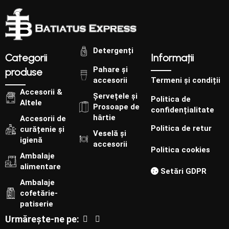
Detergenți
Categorii
Informații
Pahare și
produse
accesorii
Termeni și condiții
Accesorii &
Șervețele și
Politica de
Altele
Prosoape de
confidențialitate
hârtie
Accesorii de
Politica de retur
curățenie și
Veselă și
igienă
accesorii
Politica cookies
Ambalaje
alimentare
Setări GDPR
Ambalaje
cofetărie-
patiserie
Urmărește-ne pe: