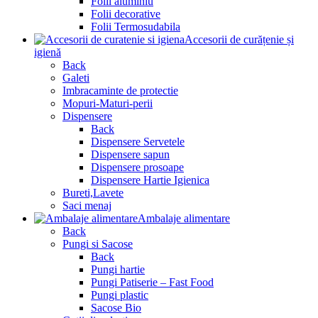
Folii aluminiu
Folii decorative
Folii Termosudabila
Accesorii de curățenie și
igienă
Back
Galeti
Imbracaminte de protectie
Mopuri-Maturi-perii
Dispensere
Back
Dispensere Servetele
Dispensere sapun
Dispensere prosoape
Dispensere Hartie Igienica
Bureti,Lavete
Saci menaj
Ambalaje alimentare
Back
Pungi si Sacose
Back
Pungi hartie
Pungi Patiserie – Fast Food
Pungi plastic
Sacose Bio