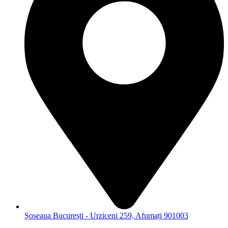
Șoseaua București - Urziceni 259, Afumați 901003