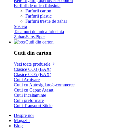
Bete frigarui, aperitiv si scobitori
Farfurii de unica folosinta
Farfurii carton
Farfurii plastic
Farfurii trestie de zahar
Sosiera
Tacamuri de unica folosinta
Zahar-Sare-Piper
Cutii din carton
Cutii din carton
Vezi toate produsele
Clasice CO3 (BAX)
Clasice CO5 (BAX)
Cutii Arhivare
Cutii cu Autosigilare/e-commerce
Cutii cu Capac Atasat
Cutii Incaltaminte
Cutii preformare
Cutii Transport Sticle
Despre noi
Magazin
Blog