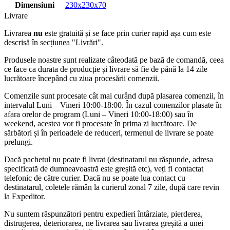
Dimensiuni
230x230x70
Livrare
Livrarea
nu
este gratuită și se face prin curier rapid așa cum este
descrisă în secțiunea "Livrări".
Produsele noastre sunt realizate câteodată pe bază de comandă, ceea
ce face ca durata de producție și livrare să fie de până la 14 zile
lucrătoare începând cu ziua procesării comenzii.
Comenzile sunt procesate cât mai curând după plasarea comenzii, în
intervalul Luni – Vineri 10:00-18:00. În cazul comenzilor plasate în
afara orelor de program (Luni – Vineri 10:00-18:00) sau în
weekend, acestea vor fi procesate în prima zi lucrătoare. De
sărbători și în perioadele de reduceri, termenul de livrare se poate
prelungi.
Dacă pachetul nu poate fi livrat (destinatarul nu răspunde, adresa
specificată de dumneavoastră este greșită etc), veți fi contactat
telefonic de către curier. Dacă nu se poate lua contact cu
destinatarul, coletele rămân la curierul zonal 7 zile, după care revin
la Expeditor.
Nu suntem răspunzători pentru expedieri întârziate, pierderea,
distrugerea, deteriorarea, ne livrarea sau livrarea greșită a unei