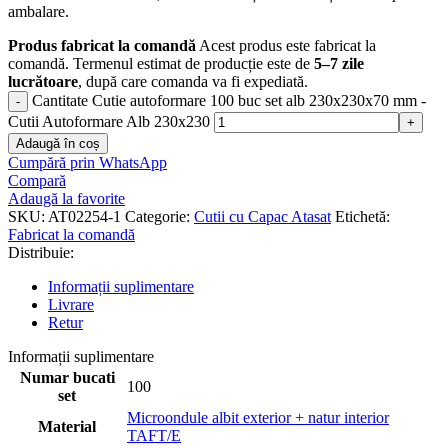
ambalare.
Produs fabricat la comandă
Acest produs este fabricat la
comandă. Termenul estimat de producție este de
5–7 zile
lucrătoare
, după care comanda va fi expediată.
Cantitate Cutie autoformare 100 buc set alb 230x230x70 mm -
Cutii Autoformare Alb 230x230
Adaugă în coș
Cumpără prin WhatsApp
Compară
Adaugă la favorite
SKU:
AT02254-1
Categorie:
Cutii cu Capac Atasat
Etichetă:
Fabricat la comandă
Distribuie:
Informații suplimentare
Livrare
Retur
Informații suplimentare
Numar bucati
100
set
Microondule albit exterior + natur interior
Material
TAFT/E