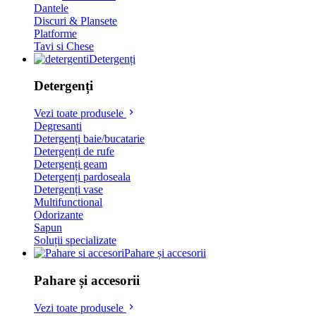
Dantele
Discuri & Plansete
Platforme
Tavi si Chese
Detergenți
Detergenți
Vezi toate produsele
Degresanti
Detergenți baie/bucatarie
Detergenți de rufe
Detergenți geam
Detergenți pardoseala
Detergenți vase
Multifunctional
Odorizante
Sapun
Soluții specializate
Pahare și accesorii
Pahare și accesorii
Vezi toate produsele