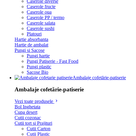
Caserole diverse
Caserole fructe
Caserole oua
Caserole PP / termo
Caserole salata
Caserole sushi
Platouri
Hartie absorbanta
Hartie de ambalat
Pungi si Sacose
Pungi hartie
Pungi Patiserie - Fast Food
Pungi plastic
Sacose Bio
Ambalaje cofetărie-patiserie
Ambalaje cofetărie-patiserie
Vezi toate produsele
Bol Inghetata
Cupa desert
Cutii cozonac
Cutii tort si Prajituri
Cutii Carton
Cutii Plastic