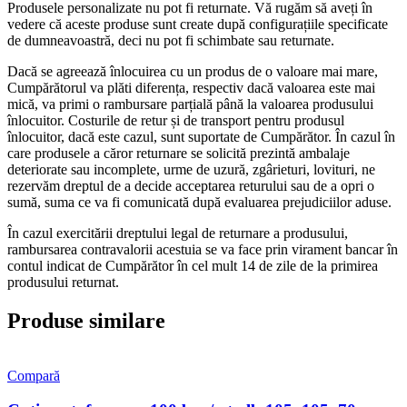
Produsele personalizate nu pot fi returnate. Vă rugăm să aveți în
vedere că aceste produse sunt create după configurațiile specificate
de dumneavoastră, deci nu pot fi schimbate sau returnate.
Dacă se agreează înlocuirea cu un produs de o valoare mai mare,
Cumpărătorul va plăti diferența, respectiv dacă valoarea este mai
mică, va primi o rambursare parțială până la valoarea produsului
înlocuitor. Costurile de retur și de transport pentru produsul
înlocuitor, dacă este cazul, sunt suportate de Cumpărător. În cazul în
care produsele a căror returnare se solicită prezintă ambalaje
deteriorate sau incomplete, urme de uzură, zgârieturi, lovituri, ne
rezervăm dreptul de a decide acceptarea returului sau de a opri o
sumă, suma ce va fi comunicată după evaluarea prejudiciilor aduse.
În cazul exercitării dreptului legal de returnare a produsului,
rambursarea contravalorii acestuia se va face prin virament bancar în
contul indicat de Cumpărător în cel mult 14 de zile de la primirea
produsului returnat.
Produse similare
Compară