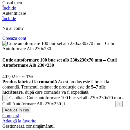
Coșul meu
Închide
Autentificare
Închide
Nu ai cont?
Creeaza cont
Cutie autoformare 100 buc set alb 230x230x70 mm – Cutii
Autoformare Alb 230×230
407,02
lei
cu TVA
Produs fabricat la comandă
Acest produs este fabricat la
comandă. Termenul estimat de producție este de
5–7 zile
lucrătoare
, după care comanda va fi expediată.
Cantitate Cutie autoformare 100 buc set alb 230x230x70 mm -
Cutii Autoformare Alb 230x230
Adaugă în coș
Compară
Adaugă la favorite
Gestionează consimțământul