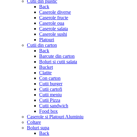
Cutii din plastic
Back
Caserole diverse
Caserole fructe
Caserole oua
Caserole salata
Caserole sushi
Platouri
Cutii din carton
Back
Barcute din carton
Boluri si cutii salata
Bucket
Clatite
Con carton
Cutii burger
Cutii cartofi
Cutii meniu
Cutii Pizza
Cutii sandwich
Food box
Caserole si Platouri Aluminiu
Coltare
Boluri supa
Back