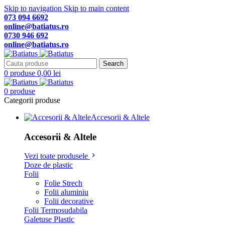
Skip to navigation
Skip to main content
073 094 6692
online@batiatus.ro
0730 946 692
online@batiatus.ro
Search
0
produse
0,00
lei
0
produse
Categorii produse
Accesorii & Altele
Accesorii & Altele
Vezi toate produsele
Doze de plastic
Folii
Folie Strech
Folii aluminiu
Folii decorative
Folii Termosudabila
Galetuse Plastic