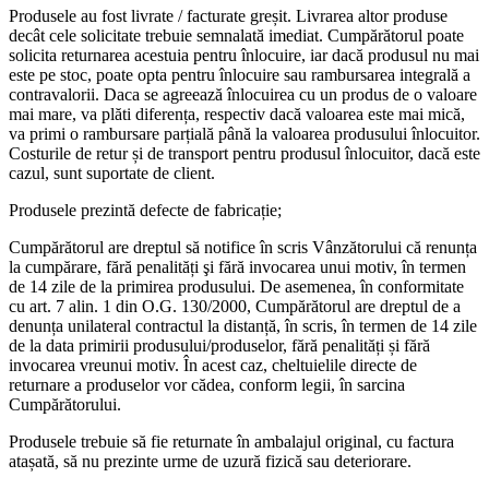
Produsele au fost livrate / facturate greșit. Livrarea altor produse
decât cele solicitate trebuie semnalată imediat. Cumpărătorul poate
solicita returnarea acestuia pentru înlocuire, iar dacă produsul nu mai
este pe stoc, poate opta pentru înlocuire sau rambursarea integrală a
contravalorii. Daca se agreează înlocuirea cu un produs de o valoare
mai mare, va plăti diferența, respectiv dacă valoarea este mai mică,
va primi o rambursare parțială până la valoarea produsului înlocuitor.
Costurile de retur și de transport pentru produsul înlocuitor, dacă este
cazul, sunt suportate de client.
Produsele prezintă defecte de fabricație;
Cumpărătorul are dreptul să notifice în scris Vânzătorului că renunța
la cumpărare, fără penalități şi fără invocarea unui motiv, în termen
de 14 zile de la primirea produsului. De asemenea, în conformitate
cu art. 7 alin. 1 din O.G. 130/2000, Cumpărătorul are dreptul de a
denunța unilateral contractul la distanță, în scris, în termen de 14 zile
de la data primirii produsului/produselor, fără penalități și fără
invocarea vreunui motiv. În acest caz, cheltuielile directe de
returnare a produselor vor cădea, conform legii, în sarcina
Cumpărătorului.
Produsele trebuie să fie returnate în ambalajul original, cu factura
atașată, să nu prezinte urme de uzură fizică sau deteriorare.