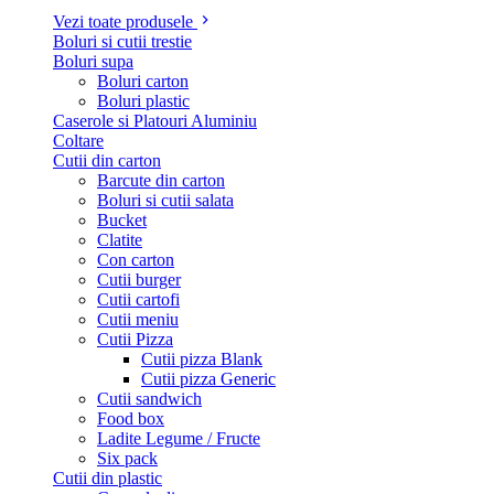
Vezi toate produsele
Boluri si cutii trestie
Boluri supa
Boluri carton
Boluri plastic
Caserole si Platouri Aluminiu
Coltare
Cutii din carton
Barcute din carton
Boluri si cutii salata
Bucket
Clatite
Con carton
Cutii burger
Cutii cartofi
Cutii meniu
Cutii Pizza
Cutii pizza Blank
Cutii pizza Generic
Cutii sandwich
Food box
Ladite Legume / Fructe
Six pack
Cutii din plastic