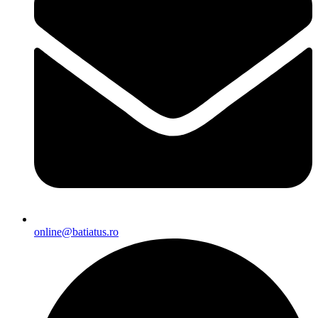
online@batiatus.ro