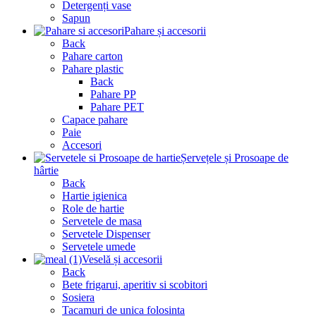
Detergenți vase
Sapun
Pahare și accesorii
Back
Pahare carton
Pahare plastic
Back
Pahare PP
Pahare PET
Capace pahare
Paie
Accesori
Șervețele și Prosoape de
hârtie
Back
Hartie igienica
Role de hartie
Servetele de masa
Servetele Dispenser
Servetele umede
Veselă și accesorii
Back
Bete frigarui, aperitiv si scobitori
Sosiera
Tacamuri de unica folosinta