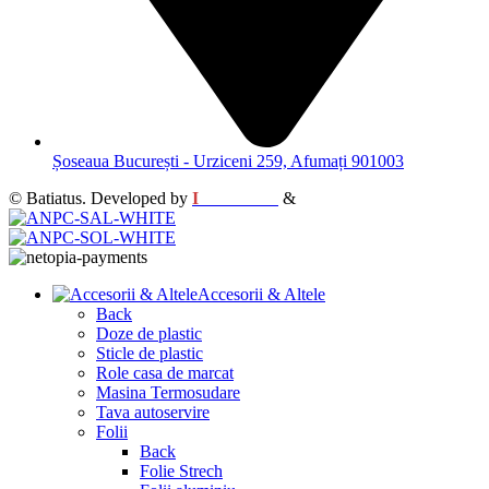
Șoseaua București - Urziceni 259, Afumați 901003
© Batiatus. Developed by
I
MCreative
&
WEBC
Accesorii & Altele
Back
Doze de plastic
Sticle de plastic
Role casa de marcat
Masina Termosudare
Tava autoservire
Folii
Back
Folie Strech