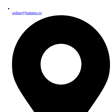
online@batiatus.ro