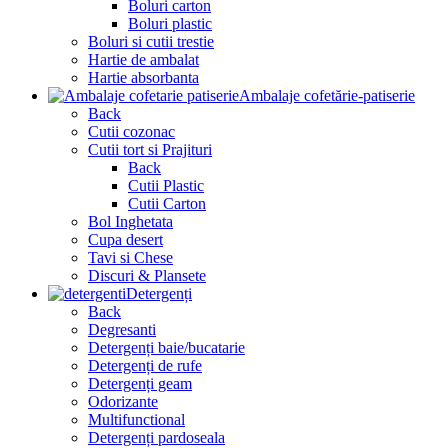
Boluri carton
Boluri plastic
Boluri si cutii trestie
Hartie de ambalat
Hartie absorbanta
Ambalaje cofetărie-patiserie
Back
Cutii cozonac
Cutii tort si Prajituri
Back
Cutii Plastic
Cutii Carton
Bol Inghetata
Cupa desert
Tavi si Chese
Discuri & Plansete
Detergenți
Back
Degresanti
Detergenți baie/bucatarie
Detergenți de rufe
Detergenți geam
Odorizante
Multifunctional
Detergenți pardoseala