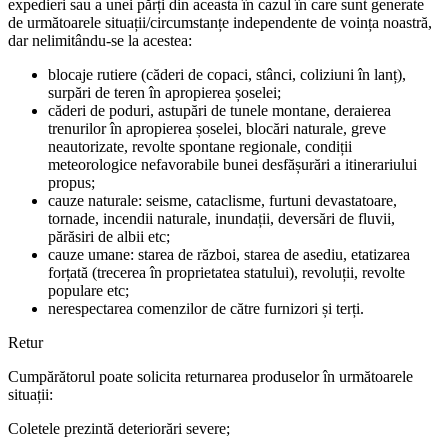
expedieri sau a unei părți din aceasta în cazul în care sunt generate
de următoarele situații/circumstanțe independente de voința noastră,
dar nelimitându-se la acestea:
blocaje rutiere (căderi de copaci, stânci, coliziuni în lanț),
surpări de teren în apropierea șoselei;
căderi de poduri, astupări de tunele montane, deraierea
trenurilor în apropierea șoselei, blocări naturale, greve
neautorizate, revolte spontane regionale, condiții
meteorologice nefavorabile bunei desfășurări a itinerariului
propus;
cauze naturale: seisme, cataclisme, furtuni devastatoare,
tornade, incendii naturale, inundații, deversări de fluvii,
părăsiri de albii etc;
cauze umane: starea de război, starea de asediu, etatizarea
forțată (trecerea în proprietatea statului), revoluții, revolte
populare etc;
nerespectarea comenzilor de către furnizori și terți.
Retur
Cumpărătorul poate solicita returnarea produselor în următoarele
situații:
Coletele prezintă deteriorări severe;