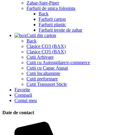
Zahar-Sare-Piper
Farfurii de unica folosinta
Back
Farfurii carton
Farfurii plastic
Farfurii trestie de zahar
Cutii din carton
Back
Clasice CO3 (BAX)
Clasice CO5 (BAX)
Cutii Arhivare
Cutii cu Autosigilare/e-commerce
Cutii cu Capac Atasat
Cutii Incaltaminte
Cutii preformare
Cutii Transport Sticle
Favorite
Compară
Contul meu
Date de contact