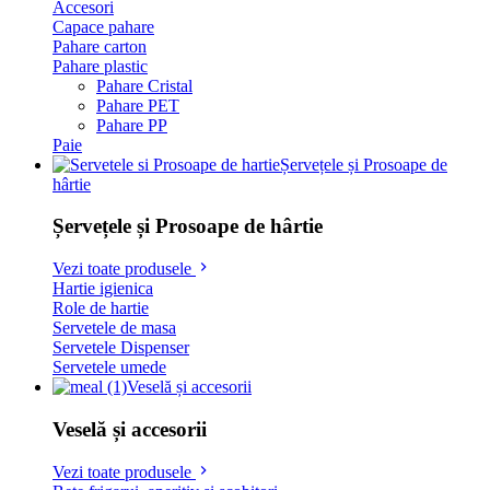
Accesori
Capace pahare
Pahare carton
Pahare plastic
Pahare Cristal
Pahare PET
Pahare PP
Paie
Șervețele și Prosoape de
hârtie
Șervețele și Prosoape de hârtie
Vezi toate produsele
Hartie igienica
Role de hartie
Servetele de masa
Servetele Dispenser
Servetele umede
Veselă și accesorii
Veselă și accesorii
Vezi toate produsele