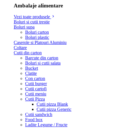
Ambalaje alimentare
Vezi toate produsele
Boluri si cutii trestie
Boluri supa
Boluri carton
Boluri plastic
Caserole si Platouri Aluminiu
Coltare
Cutii din carton
Barcute din carton
Boluri si cutii salata
Bucket
Clatite
Con carton
Cutii burger
Cutii cartofi
Cutii meniu
Cutii Pizza
Cutii pizza Blank
Cutii pizza Generic
Cutii sandwich
Food box
Ladite Legume / Fructe