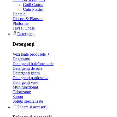
Cutii Carton
Cutii Plastic
Dantele
Discuri & Plansete
Platforme
Tavi si Chese
Detergenți
Detergenți
Vezi toate produsele
Degresanti
Detergenți baie/bucatarie
Detergenți de rufe
Detergenți geam
Detergenți pardoseala
Detergenți vase
Multifunctional
Odorizante
Sapun
Soluții specializate
Pahare și accesorii