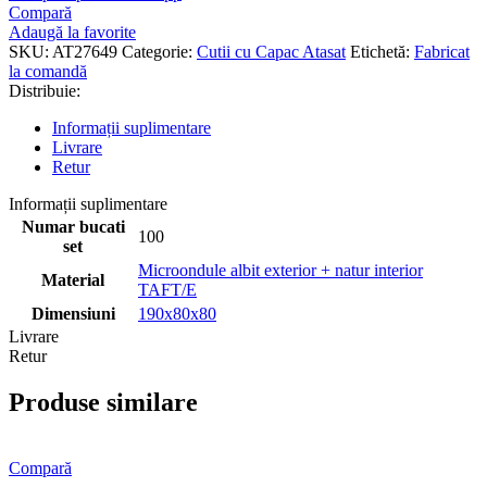
Compară
Adaugă la favorite
SKU:
AT27649
Categorie:
Cutii cu Capac Atasat
Etichetă:
Fabricat
la comandă
Distribuie:
Informații suplimentare
Livrare
Retur
Informații suplimentare
Numar bucati
100
set
Microondule albit exterior + natur interior
Material
TAFT/E
Dimensiuni
190x80x80
Livrare
Retur
Produse similare
Compară