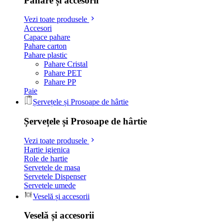
Pahare și accesorii
Vezi toate produsele
Accesori
Capace pahare
Pahare carton
Pahare plastic
Pahare Cristal
Pahare PET
Pahare PP
Paie
Șervețele și Prosoape de hârtie
Șervețele și Prosoape de hârtie
Vezi toate produsele
Hartie igienica
Role de hartie
Servetele de masa
Servetele Dispenser
Servetele umede
Veselă și accesorii
Veselă și accesorii