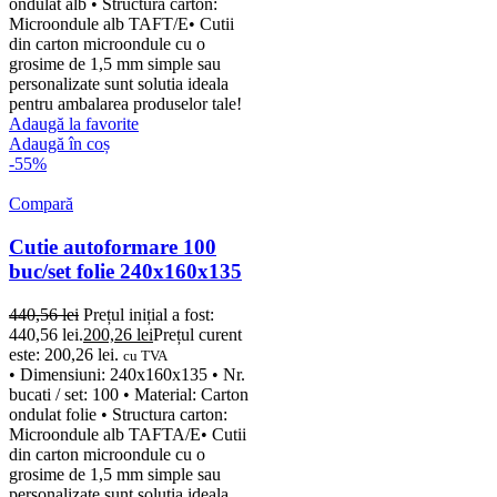
ondulat alb • Structura carton:
Microondule alb TAFT/E• Cutii
din carton microondule cu o
grosime de 1,5 mm simple sau
personalizate sunt solutia ideala
pentru ambalarea produselor tale!
Adaugă la favorite
Adaugă în coș
-55%
Compară
Cutie autoformare 100
buc/set folie 240x160x135
440,56
lei
Prețul inițial a fost:
440,56 lei.
200,26
lei
Prețul curent
este: 200,26 lei.
cu TVA
• Dimensiuni: 240x160x135 • Nr.
bucati / set: 100 • Material: Carton
ondulat folie • Structura carton:
Microondule alb TAFTA/E• Cutii
din carton microondule cu o
grosime de 1,5 mm simple sau
personalizate sunt solutia ideala