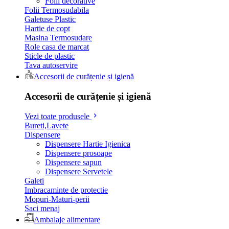
Folii decorative
Folii Termosudabila
Galetuse Plastic
Hartie de copt
Masina Termosudare
Role casa de marcat
Sticle de plastic
Tava autoservire
Accesorii de curățenie și igienă
Accesorii de curățenie și igienă
Vezi toate produsele
Bureti,Lavete
Dispensere
Dispensere Hartie Igienica
Dispensere prosoape
Dispensere sapun
Dispensere Servetele
Galeti
Imbracaminte de protectie
Mopuri-Maturi-perii
Saci menaj
Ambalaje alimentare