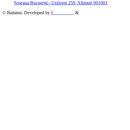
Șoseaua București - Urziceni 259, Afumați 901003
© Batiatus. Developed by
I
MCreative
&
WEBC