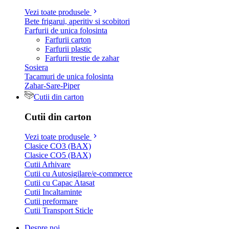
Vezi toate produsele
Bete frigarui, aperitiv si scobitori
Farfurii de unica folosinta
Farfurii carton
Farfurii plastic
Farfurii trestie de zahar
Sosiera
Tacamuri de unica folosinta
Zahar-Sare-Piper
Cutii din carton
Cutii din carton
Vezi toate produsele
Clasice CO3 (BAX)
Clasice CO5 (BAX)
Cutii Arhivare
Cutii cu Autosigilare/e-commerce
Cutii cu Capac Atasat
Cutii Incaltaminte
Cutii preformare
Cutii Transport Sticle
Despre noi