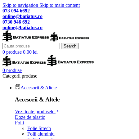
Skip to navigation
Skip to main content
073 094 6692
online@batiatus.ro
0730 946 692
online@batiatus.ro
Search
0
produse
0,00
lei
0
produse
Categorii produse
Accesorii & Altele
Accesorii & Altele
Vezi toate produsele
Doze de plastic
Folii
Folie Strech
Folii aluminiu