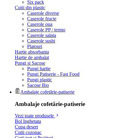
Six pack
Cutii din plastic
Caserole diverse
Caserole fructe
Caserole oua
Caserole PP / termo
Caserole salata
Caserole sushi
Platouri
Hartie absorbanta
Hartie de ambalat
Pungi si Sacose
Pungi hartie
Pungi Patiserie - Fast Food
Pungi plastic
Sacose Bio
Ambalaje cofetărie-patiserie
Ambalaje cofetărie-patiserie
Vezi toate produsele
Bol Inghetata
Cupa desert
Cutii cozonac
Cutii tort si Prajituri