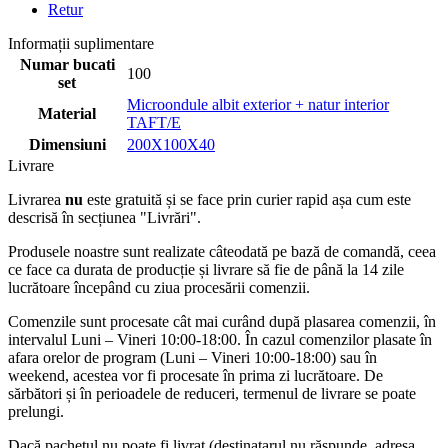
Retur
Informații suplimentare
Numar bucati
100
set
Microondule albit exterior + natur interior
Material
TAFT/E
Dimensiuni
200X100X40
Livrare
Livrarea
nu
este gratuită și se face prin curier rapid așa cum este
descrisă în secțiunea "Livrări".
Produsele noastre sunt realizate câteodată pe bază de comandă, ceea
ce face ca durata de producție și livrare să fie de până la 14 zile
lucrătoare începând cu ziua procesării comenzii.
Comenzile sunt procesate cât mai curând după plasarea comenzii, în
intervalul Luni – Vineri 10:00-18:00. În cazul comenzilor plasate în
afara orelor de program (Luni – Vineri 10:00-18:00) sau în
weekend, acestea vor fi procesate în prima zi lucrătoare. De
sărbători și în perioadele de reduceri, termenul de livrare se poate
prelungi.
Dacă pachetul nu poate fi livrat (destinatarul nu răspunde, adresa