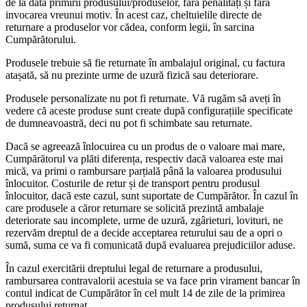
de la data primirii produsului/produselor, fără penalități și fără
invocarea vreunui motiv. În acest caz, cheltuielile directe de
returnare a produselor vor cădea, conform legii, în sarcina
Cumpărătorului.
Produsele trebuie să fie returnate în ambalajul original, cu factura
atașată, să nu prezinte urme de uzură fizică sau deteriorare.
Produsele personalizate nu pot fi returnate. Vă rugăm să aveți în
vedere că aceste produse sunt create după configurațiile specificate
de dumneavoastră, deci nu pot fi schimbate sau returnate.
Dacă se agreează înlocuirea cu un produs de o valoare mai mare,
Cumpărătorul va plăti diferența, respectiv dacă valoarea este mai
mică, va primi o rambursare parțială până la valoarea produsului
înlocuitor. Costurile de retur și de transport pentru produsul
înlocuitor, dacă este cazul, sunt suportate de Cumpărător. În cazul în
care produsele a căror returnare se solicită prezintă ambalaje
deteriorate sau incomplete, urme de uzură, zgârieturi, lovituri, ne
rezervăm dreptul de a decide acceptarea returului sau de a opri o
sumă, suma ce va fi comunicată după evaluarea prejudiciilor aduse.
În cazul exercitării dreptului legal de returnare a produsului,
rambursarea contravalorii acestuia se va face prin virament bancar în
contul indicat de Cumpărător în cel mult 14 de zile de la primirea
produsului returnat.