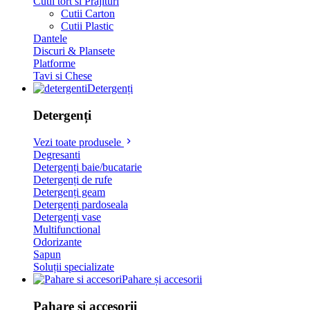
Cutii tort si Prajituri
Cutii Carton
Cutii Plastic
Dantele
Discuri & Plansete
Platforme
Tavi si Chese
Detergenți
Detergenți
Vezi toate produsele
Degresanti
Detergenți baie/bucatarie
Detergenți de rufe
Detergenți geam
Detergenți pardoseala
Detergenți vase
Multifunctional
Odorizante
Sapun
Soluții specializate
Pahare și accesorii
Pahare și accesorii