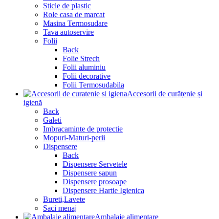
Sticle de plastic
Role casa de marcat
Masina Termosudare
Tava autoservire
Folii
Back
Folie Strech
Folii aluminiu
Folii decorative
Folii Termosudabila
Accesorii de curățenie și
igienă
Back
Galeti
Imbracaminte de protectie
Mopuri-Maturi-perii
Dispensere
Back
Dispensere Servetele
Dispensere sapun
Dispensere prosoape
Dispensere Hartie Igienica
Bureti,Lavete
Saci menaj
Ambalaje alimentare