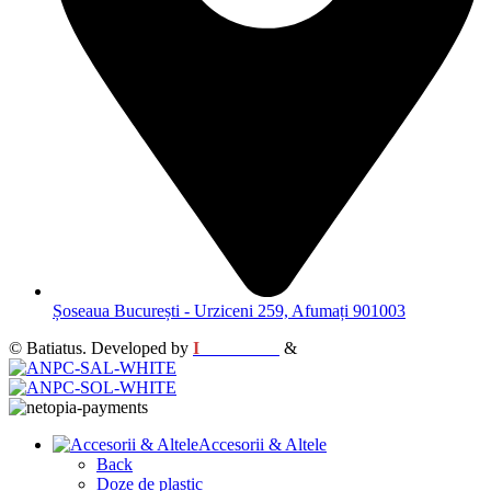
Șoseaua București - Urziceni 259, Afumați 901003
© Batiatus. Developed by
I
MCreative
&
WEBC
Accesorii & Altele
Back
Doze de plastic