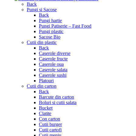
Back
Pungi si Sacose
Back
Pungi hartie
Pungi Patiserie – Fast Food
Pungi plastic
Sacose Bio
Cutii din plastic
Back
Caserole diverse
Caserole fructe
Caserole oua
Caserole salata
Caserole sushi
Platouri
Cutii din carton
Back
Barcute din carton
Boluri si cutii salata
Bucket
Clatite
Con carton
Cutii burger
Cutii cartofi
Cutii meniu