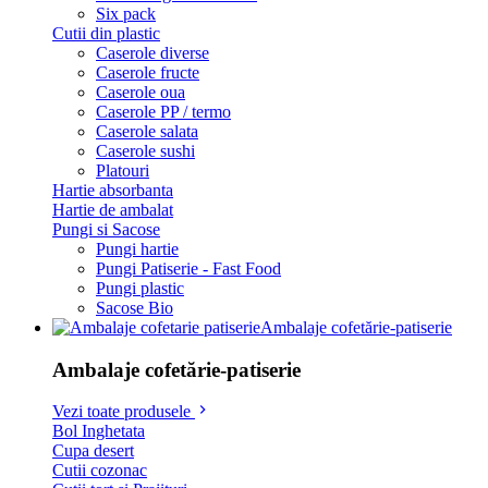
Six pack
Cutii din plastic
Caserole diverse
Caserole fructe
Caserole oua
Caserole PP / termo
Caserole salata
Caserole sushi
Platouri
Hartie absorbanta
Hartie de ambalat
Pungi si Sacose
Pungi hartie
Pungi Patiserie - Fast Food
Pungi plastic
Sacose Bio
Ambalaje cofetărie-patiserie
Ambalaje cofetărie-patiserie
Vezi toate produsele
Bol Inghetata
Cupa desert
Cutii cozonac