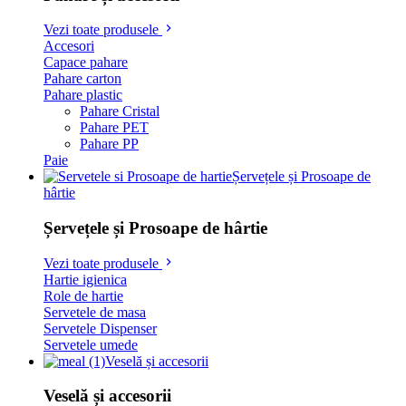
Vezi toate produsele
Accesori
Capace pahare
Pahare carton
Pahare plastic
Pahare Cristal
Pahare PET
Pahare PP
Paie
Șervețele și Prosoape de
hârtie
Șervețele și Prosoape de hârtie
Vezi toate produsele
Hartie igienica
Role de hartie
Servetele de masa
Servetele Dispenser
Servetele umede
Veselă și accesorii
Veselă și accesorii