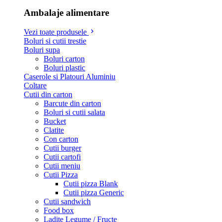
Ambalaje alimentare
Vezi toate produsele
Boluri si cutii trestie
Boluri supa
Boluri carton
Boluri plastic
Caserole si Platouri Aluminiu
Coltare
Cutii din carton
Barcute din carton
Boluri si cutii salata
Bucket
Clatite
Con carton
Cutii burger
Cutii cartofi
Cutii meniu
Cutii Pizza
Cutii pizza Blank
Cutii pizza Generic
Cutii sandwich
Food box
Ladite Legume / Fructe