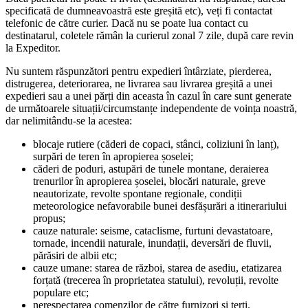
specificată de dumneavoastră este greșită etc), veți fi contactat
telefonic de către curier. Dacă nu se poate lua contact cu
destinatarul, coletele rămân la curierul zonal 7 zile, după care revin
la Expeditor.
Nu suntem răspunzători pentru expedieri întârziate, pierderea,
distrugerea, deteriorarea, ne livrarea sau livrarea greșită a unei
expedieri sau a unei părți din aceasta în cazul în care sunt generate
de următoarele situații/circumstanțe independente de voința noastră,
dar nelimitându-se la acestea:
blocaje rutiere (căderi de copaci, stânci, coliziuni în lanț),
surpări de teren în apropierea șoselei;
căderi de poduri, astupări de tunele montane, deraierea
trenurilor în apropierea șoselei, blocări naturale, greve
neautorizate, revolte spontane regionale, condiții
meteorologice nefavorabile bunei desfășurări a itinerariului
propus;
cauze naturale: seisme, cataclisme, furtuni devastatoare,
tornade, incendii naturale, inundații, deversări de fluvii,
părăsiri de albii etc;
cauze umane: starea de război, starea de asediu, etatizarea
forțată (trecerea în proprietatea statului), revoluții, revolte
populare etc;
nerespectarea comenzilor de către furnizori și terți.