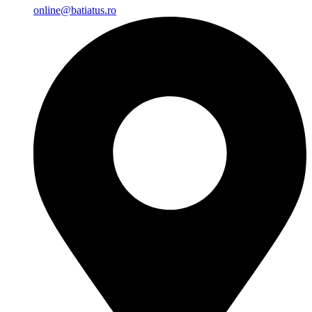
online@batiatus.ro