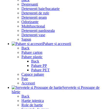
Degresanti
Detergenți baie/bucatarie
Detergenți de rufe
Detergenți geam
Odorizante
Multifunctional
Detergenți pardoseala
Detergenți vase
Sapun
Pahare și accesorii
Back
Pahare carton
Pahare plastic
Back
Pahare PP
Pahare PET
Capace pahare
Paie
Accesori
Șervețele și Prosoape de
hârtie
Back
Hartie igienica
Role de hartie