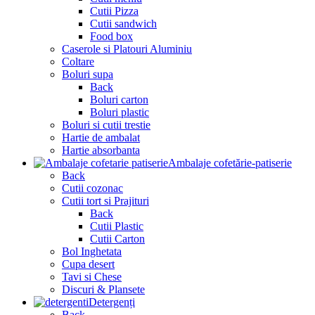
Cutii Pizza
Cutii sandwich
Food box
Caserole si Platouri Aluminiu
Coltare
Boluri supa
Back
Boluri carton
Boluri plastic
Boluri si cutii trestie
Hartie de ambalat
Hartie absorbanta
Ambalaje cofetărie-patiserie
Back
Cutii cozonac
Cutii tort si Prajituri
Back
Cutii Plastic
Cutii Carton
Bol Inghetata
Cupa desert
Tavi si Chese
Discuri & Plansete
Detergenți
Back