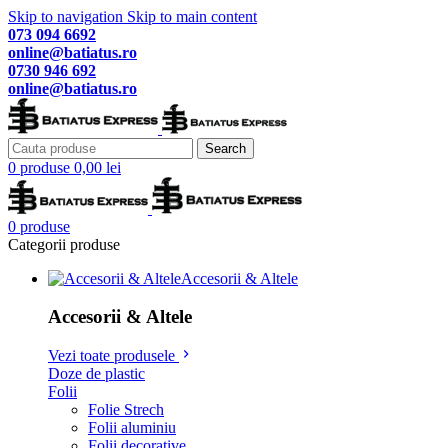
Skip to navigation
Skip to main content
073 094 6692
online@batiatus.ro
0730 946 692
online@batiatus.ro
Search
0
produse
0,00
lei
0
produse
Categorii produse
Accesorii & Altele
Accesorii & Altele
Vezi toate produsele
Doze de plastic
Folii
Folie Strech
Folii aluminiu
Folii decorative