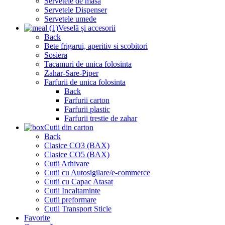
Servetele de masa
Servetele Dispenser
Servetele umede
Veselă și accesorii
Back
Bete frigarui, aperitiv si scobitori
Sosiera
Tacamuri de unica folosinta
Zahar-Sare-Piper
Farfurii de unica folosinta
Back
Farfurii carton
Farfurii plastic
Farfurii trestie de zahar
Cutii din carton
Back
Clasice CO3 (BAX)
Clasice CO5 (BAX)
Cutii Arhivare
Cutii cu Autosigilare/e-commerce
Cutii cu Capac Atasat
Cutii Incaltaminte
Cutii preformare
Cutii Transport Sticle
Favorite