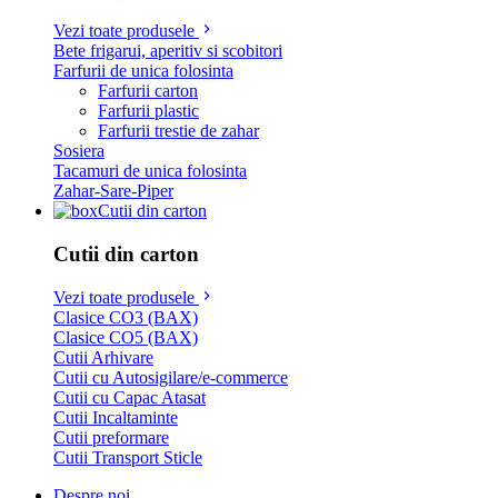
Vezi toate produsele
Bete frigarui, aperitiv si scobitori
Farfurii de unica folosinta
Farfurii carton
Farfurii plastic
Farfurii trestie de zahar
Sosiera
Tacamuri de unica folosinta
Zahar-Sare-Piper
Cutii din carton
Cutii din carton
Vezi toate produsele
Clasice CO3 (BAX)
Clasice CO5 (BAX)
Cutii Arhivare
Cutii cu Autosigilare/e-commerce
Cutii cu Capac Atasat
Cutii Incaltaminte
Cutii preformare
Cutii Transport Sticle
Despre noi