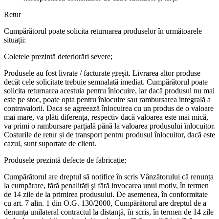
Retur
Cumpărătorul poate solicita returnarea produselor în următoarele
situații:
Coletele prezintă deteriorări severe;
Produsele au fost livrate / facturate greșit. Livrarea altor produse
decât cele solicitate trebuie semnalată imediat. Cumpărătorul poate
solicita returnarea acestuia pentru înlocuire, iar dacă produsul nu mai
este pe stoc, poate opta pentru înlocuire sau rambursarea integrală a
contravalorii. Daca se agreează înlocuirea cu un produs de o valoare
mai mare, va plăti diferența, respectiv dacă valoarea este mai mică,
va primi o rambursare parțială până la valoarea produsului înlocuitor.
Costurile de retur și de transport pentru produsul înlocuitor, dacă este
cazul, sunt suportate de client.
Produsele prezintă defecte de fabricație;
Cumpărătorul are dreptul să notifice în scris Vânzătorului că renunța
la cumpărare, fără penalități şi fără invocarea unui motiv, în termen
de 14 zile de la primirea produsului. De asemenea, în conformitate
cu art. 7 alin. 1 din O.G. 130/2000, Cumpărătorul are dreptul de a
denunța unilateral contractul la distanță, în scris, în termen de 14 zile