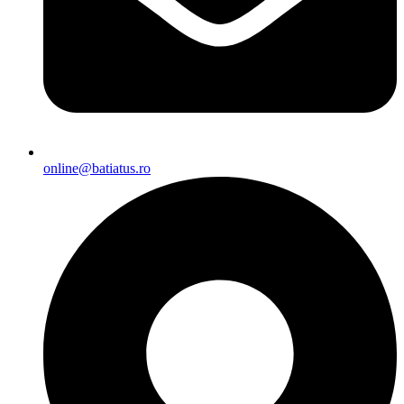
online@batiatus.ro