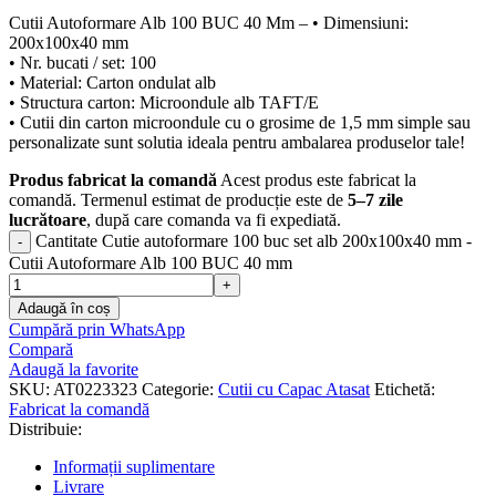
Cutii Autoformare Alb 100 BUC 40 Mm – • Dimensiuni:
200x100x40 mm
• Nr. bucati / set: 100
• Material: Carton ondulat alb
• Structura carton: Microondule alb TAFT/E
• Cutii din carton microondule cu o grosime de 1,5 mm simple sau
personalizate sunt solutia ideala pentru ambalarea produselor tale!
Produs fabricat la comandă
Acest produs este fabricat la
comandă. Termenul estimat de producție este de
5–7 zile
lucrătoare
, după care comanda va fi expediată.
Cantitate Cutie autoformare 100 buc set alb 200x100x40 mm -
Cutii Autoformare Alb 100 BUC 40 mm
Adaugă în coș
Cumpără prin WhatsApp
Compară
Adaugă la favorite
SKU:
AT0223323
Categorie:
Cutii cu Capac Atasat
Etichetă:
Fabricat la comandă
Distribuie:
Informații suplimentare
Livrare