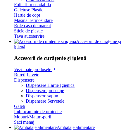
Folii Termosudabila
Galetuse Plastic
Hartie de copt
Masina Termosudare
Role casa de marcat
Sticle de plastic
Tava autoservire
Accesorii de curățenie și
igienă
Accesorii de curățenie și igienă
Vezi toate produsele
Bureti,Lavete
Dispensere
Dispensere Hartie Igienica
Dispensere prosoape
Dispensere sapun
Dispensere Servetele
Galeti
Imbracaminte de protectie
Mopuri-Maturi-perii
Saci menaj
Ambalaje alimentare